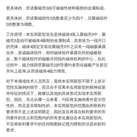
更具体的，所述聚磁壳3由可被磁性材料吸附的金属制成。
更具体的，所述聚磁组件2的数量至少为四个，且聚磁组件
2的数量为偶数。
工作原理：本实用新型首先是将磁体4装入聚磁壳3中，聚
磁壳3是由可被磁体4吸附的金属制成，其形状为一端开口
的壳体，磁体4固定安装在聚磁壳3中之后有一端磁极暴露
在外，形成磁体组件，相邻磁体组件暴露在外的磁极相
反，数个磁体组件的磁极共同指向磁体机构的中心，在此
过程中，磁力线因受聚磁壳2的导通约束而在磁极产生挤压
并向上延伸,从而使磁体4磁力增强。
对于本领域技术人员而言，显然本实用新型不限于上述示
范性实施例的细节，而且在不背离本实用新型的精神或基
本特征的情况下，能够以其他的具体形式实现本实用新
型。因此，无论从哪一点来看，均应将实施例看作是示范
性的，而且是非限制性的，本实用新型的范围由所附权利
要求而不是上述说明限定，因此旨在将落在权利要求的等
同要件的含义和范围内的所有变化囊括在本实用新型内。
不应将权利要求中的任何附图标记视为限制所涉及的权利
要求。