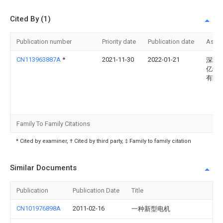
Cited By (1)
Publication number
Priority date
Publication date
Assi
CN113963887A
*
2021-11-30
2022-01-21
深圳
亿达
有限
Family To Family Citations
* Cited by examiner, † Cited by third party, ‡ Family to family citation
Similar Documents
Publication
Publication Date
Title
CN101976898A
2011-02-16
一种新型电机