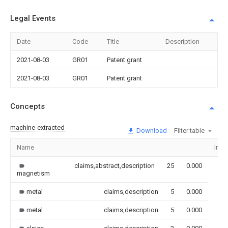
Legal Events
Date
Code
Title
Description
2021-08-03
GR01
Patent grant
2021-08-03
GR01
Patent grant
Concepts
machine-extracted
Download
Filter table
Name
Ima
claims,abstract,description
25
0.000
magnetism
metal
claims,description
5
0.000
metal
claims,description
5
0.000