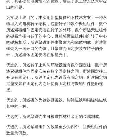
构，具备提高电机性能的优点，解决了以上背景技术中提
出的问题。
为实现上述目的，本实用新型提供如下技术方案：一种永
磁埋入式电机转子结构，包括转子和数个聚磁组件，数个
所述聚磁组件固定安装在转子的外环，数个所述聚磁组件
的磁极均指向转子的中心，且相邻聚磁组件指向转子中心
的磁极相反，所述聚磁组件由聚磁壳和磁体构成，所述聚
磁壳为一面开口的壳体，且聚磁壳固定安装在转子的外
环，所述磁体固定安装在聚磁壳中。
优选的，所述转子上均匀环绕设置有数个固定柱，数个所
述聚磁组件均固定安装在数个固定柱之间，所述固定柱上
开设有固定孔，所述固定孔内设置有固定销，所述固定销
过盈安装在固定孔内之后使得固定柱与聚磁组件抵触连
接。
优选的，所述磁体为钕铁硼磁铁、钐钴磁铁和铝镍钴磁铁
其中的一种。
优选的，所述聚磁壳由可被磁性材料吸附的金属制成。
优选的，所述聚磁组件的数量至少为四个，且聚磁组件的
数量为偶数。