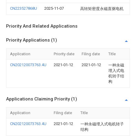
CN223527868U
2025-11-07
高转矩密度永磁直驱电机
Priority And Related Applications
Priority Applications (1)
Application
Priority date
Filing date
Title
CN202120073763.4U
2021-01-12
2021-01-12
一种永磁
埋入式电
机转子结
构
Applications Claiming Priority (1)
Application
Filing date
Title
CN202120073763.4U
2021-01-12
一种永磁埋入式电机转子
结构