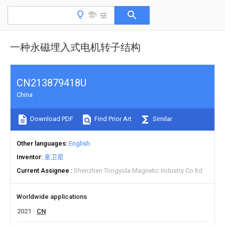
一种永磁埋入式电机转子结构
CN213879418U
China
Download PDF
Find Prior Art
Similar
Other languages
English
Inventor
童卫星
Current Assignee
Shenzhen Tongyida Magnetic Industry Co ltd
Worldwide applications
2021
CN