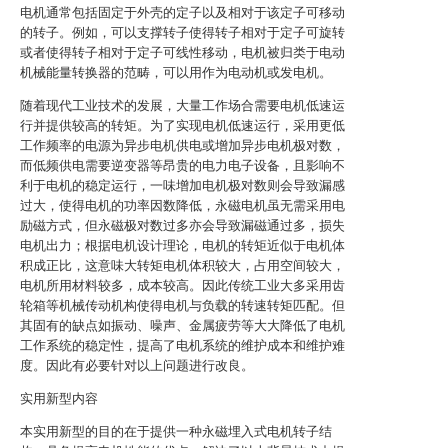
电机通常包括固定于外壳的定子以及相对于该定子可移动
的转子。例如，可以支撑转子使得转子相对于定子可旋转
或者使得转子相对于定子可线性移动，电机被归类于电动
机械能量转换器的范畴，可以用作为电动机或发电机。
随着现代工业技术的发展，大量工作场合需要电机低速运
行并提供较高的转矩。为了实现电机低速运行，采用更低
工作频率的电源为异步电机供电或增加异步电机极对数，
而低频供电需要逆变器等昂贵的电力电子设备，且影响不
利于电机的稳定运行，一味增加电机极对数则会导致漏感
过大，使得电机的功率因数降低，永磁电机虽无需采用电
励磁方式，但永磁极对数过多亦会导致漏磁通过多，损失
电机出力；根据电机设计理论，电机的转矩近似于电机体
积成正比，这意味大转矩电机体积较大，占用空间较大，
电机所用材料较多，成本较高。因此传统工业大多采用齿
轮箱等机械传动机构使得电机与负载的转速转矩匹配。但
其固有的缺点如振动、噪声、金属疲劳等大大降低了电机
工作系统的稳定性，提高了电机系统的维护成本和维护难
度。因此有必要针对以上问题进行改良。
实用新型内容
本实用新型的目的在于提供一种永磁埋入式电机转子结