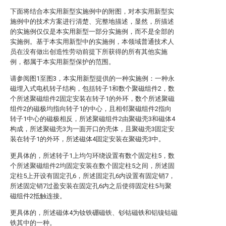
下面将结合本实用新型实施例中的附图，对本实用新型实
施例中的技术方案进行清楚、完整地描述，显然，所描述
的实施例仅仅是本实用新型一部分实施例，而不是全部的
实施例。基于本实用新型中的实施例，本领域普通技术人
员在没有做出创造性劳动前提下所获得的所有其他实施
例，都属于本实用新型保护的范围。
请参阅图1至图3，本实用新型提供的一种实施例：一种永
磁埋入式电机转子结构，包括转子1和数个聚磁组件2，数
个所述聚磁组件2固定安装在转子1的外环，数个所述聚磁
组件2的磁极均指向转子1的中心，且相邻聚磁组件2指向
转子1中心的磁极相反，所述聚磁组件2由聚磁壳3和磁体4
构成，所述聚磁壳3为一面开口的壳体，且聚磁壳3固定安
装在转子1的外环，所述磁体4固定安装在聚磁壳3中。
更具体的，所述转子1上均匀环绕设置有数个固定柱5，数
个所述聚磁组件2均固定安装在数个固定柱5之间，所述固
定柱5上开设有固定孔6，所述固定孔6内设置有固定销7，
所述固定销7过盈安装在固定孔6内之后使得固定柱5与聚
磁组件2抵触连接。
更具体的，所述磁体4为钕铁硼磁铁、钐钴磁铁和铝镍钴磁
铁其中的一种。