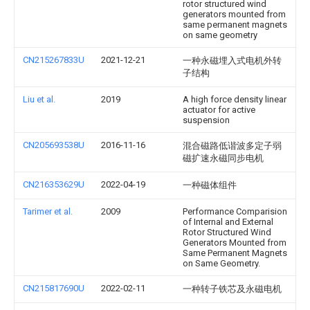
rotor structured wind
generators mounted from
same permanent magnets
on same geometry
CN215267833U
2021-12-21
一种永磁埋入式电机外转
子结构
Liu et al.
2019
A high force density linear
actuator for active
suspension
CN205693538U
2016-11-16
混合磁路低谐波多定子弱
磁扩速永磁同步电机
CN216353629U
2022-04-19
一种磁体组件
Tarimer et al.
2009
Performance Comparision
of Internal and External
Rotor Structured Wind
Generators Mounted from
Same Permanent Magnets
on Same Geometry.
CN215817690U
2022-02-11
一种转子铁芯及永磁电机