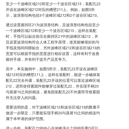
至少一个波峰区域212和至少一个波谷区域213，装配孔22
开设在波峰区域212对应的槽壁211上。例如，如图3所
示，波浪形结构包括3个波峰区域212和2个波谷区域213。
通过设置握持区21为波浪形结构，且波浪形结构包括至少
一个波峰区域212和至少一个波谷区域213，这样在装配
时，手指可以贴合按压在握持区21中的波峰区域212，并
且设置波浪结构符合人体工程学原理，使其能够很好的与
手指及指间间隙贴合，另外波峰区域212和波谷区域213的
宽度可以根据手指的宽度进行相应设置，这样有利于改善
握持手感，并有利于提升产品竞争力。
其中，本实施例中，如图5所示，装配孔22开设在波峰区
域212对应的槽壁211上，这样在装配时，能进一步确保装
配孔22完全外露，装配孔22开设的位置可以靠近波峰区域
212，进而使得紧固件能够穿过装配孔22，并实现手柄20
与蒸屉10之间的相连，避免因装配孔22不外露而导致紧固
件无法穿入的问题。
需要说明的是，对于波峰区域212和波谷区域213的数量不
做进一步限定，只要能实现手柄20与蒸屉10之间的相连均
属于本申请的保护范围。
进一步的，装配孔22的中心与波峰顶点之间的距离D可以