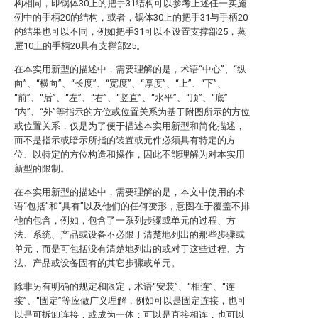
构相同，即锅体30上的把手31结构可以参考上述任一实施
例中的手柄20的结构，或者，锅体30上的把手31与手柄20
的结果也可以不同，例如把手31可以不设置支撑部25，蒸
屉10上的手柄20具有支撑部25。
在本实用新型的描述中，需要理解的是，术语“中心”、“纵
向”、“横向”、“长度”、“宽度”、“厚度”、“上”、“下”、
“前”、“后”、“左”、“右”、“竖直”、“水平”、“顶”、“底”
“内”、“外”等指示的方位或位置关系为基于附图所示的方位
或位置关系，仅是为了便于描述本实用新型和简化描述，
而不是指示或暗示所指的装置或元件必须具有特定的方
位、以特定的方位构造和操作，因此不能理解为对本实用
新型的限制。
在本实用新型的描述中，需要理解的是，本文中使用的术
语“包括”和“具有”以及他们的任何变形，意图在于覆盖不排
他的包含，例如，包含了一系列步骤或单元的过程、方
法、系统、产品或设备不必限于清楚地列出的那些步骤或
单元，而是可包括没有清楚地列出的或对于这些过程、方
法、产品或设备固有的其它步骤或单元。
除非另有明确的规定和限定，术语“安装”、“相连”、“连
接”、“固定”等应做广义理解，例如可以是固定连接，也可
以是可拆卸连接，或成为一体；可以是直接相连，也可以