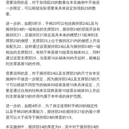
需要说明的是，对于加强筋23的数量在本实施例中不做进
一步限定，可以根据实际需要来具体设定加强筋23的数
量。
进一步的，如图5所示，手柄20可以包括握持部24以及与
握持部24的一端相连的支撑部25，握持部24的背面开设有
握持区21，且握持区21靠近器具本体的槽壁211延伸到支
撑部25的侧壁，支撑部25上位于握持区21内的侧壁上开设
装配孔22，这样通过设置握持部24以及与握持部24的一端
相连的支撑部25，有助于将蒸屉10放置在锅体30上，同时
通过设置支撑部25，当蒸屉10从锅体30内升起时，能够起
到支撑蒸屉10的作用。
需要说明的是，对于握持部24以及支撑部25的尺寸在本实
施例中不做进一步限定，因为握持部24以及支撑部25的尺
寸可以根据不同型号的锅体30或者蒸屉10来具体设定，只
要是通过自身的结构来实现将蒸屉10放置在锅体30上并起
到支撑蒸屉10的作用均属于本申请的保护范围。
进一步的，如图4所示，为了保证使用时手柄20的稳定性
以及手柄20的承重能力，握持部24在握持区21处的最小厚
度可以大于或等于握持部24的厚度的1/3。
本实施例中，握持部24的厚度为H，其中对于握持部24的