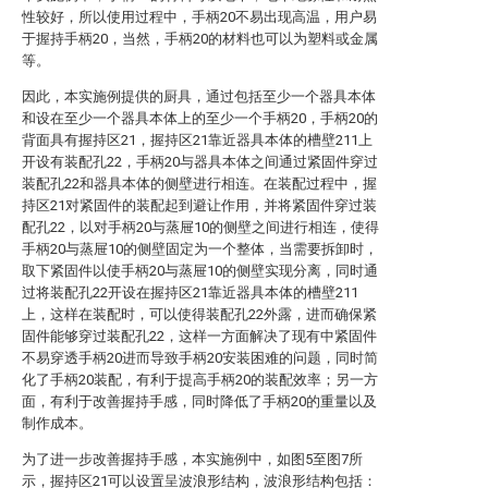
性较好，所以使用过程中，手柄20不易出现高温，用户易
于握持手柄20，当然，手柄20的材料也可以为塑料或金属
等。
因此，本实施例提供的厨具，通过包括至少一个器具本体
和设在至少一个器具本体上的至少一个手柄20，手柄20的
背面具有握持区21，握持区21靠近器具本体的槽壁211上
开设有装配孔22，手柄20与器具本体之间通过紧固件穿过
装配孔22和器具本体的侧壁进行相连。在装配过程中，握
持区21对紧固件的装配起到避让作用，并将紧固件穿过装
配孔22，以对手柄20与蒸屉10的侧壁之间进行相连，使得
手柄20与蒸屉10的侧壁固定为一个整体，当需要拆卸时，
取下紧固件以使手柄20与蒸屉10的侧壁实现分离，同时通
过将装配孔22开设在握持区21靠近器具本体的槽壁211
上，这样在装配时，可以使得装配孔22外露，进而确保紧
固件能够穿过装配孔22，这样一方面解决了现有中紧固件
不易穿透手柄20进而导致手柄20安装困难的问题，同时简
化了手柄20装配，有利于提高手柄20的装配效率；另一方
面，有利于改善握持手感，同时降低了手柄20的重量以及
制作成本。
为了进一步改善握持手感，本实施例中，如图5至图7所
示，握持区21可以设置呈波浪形结构，波浪形结构包括：