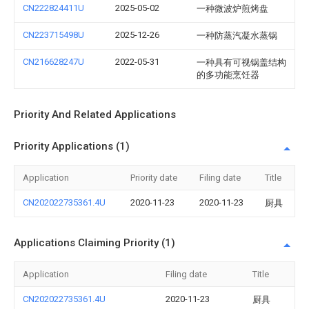
CN222824411U
2025-05-02
一种微波炉煎烤盘
CN223715498U
2025-12-26
一种防蒸汽凝水蒸锅
CN216628247U
2022-05-31
一种具有可视锅盖结构
的多功能烹饪器
Priority And Related Applications
Priority Applications (1)
Application
Priority date
Filing date
Title
CN202022735361.4U
2020-11-23
2020-11-23
厨具
Applications Claiming Priority (1)
Application
Filing date
Title
CN202022735361.4U
2020-11-23
厨具