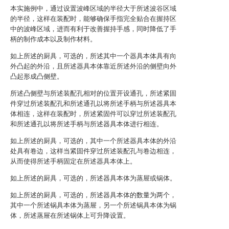
本实施例中，通过设置波峰区域的半径大于所述波谷区域
的半径，这样在装配时，能够确保手指完全贴合在握持区
中的波峰区域，进而有利于改善握持手感，同时降低了手
柄的制作成本以及制作材料。
如上所述的厨具，可选的，所述其中一个器具本体具有向
外凸起的外沿，且所述器具本体靠近所述外沿的侧壁向外
凸起形成凸侧壁。
所述凸侧壁与所述装配孔相对的位置开设通孔，所述紧固
件穿过所述装配孔和所述通孔以将所述手柄与所述器具本
体相连，这样在装配时，所述紧固件可以穿过所述装配孔
和所述通孔以将所述手柄与所述器具本体进行相连。
如上所述的厨具，可选的，其中一个所述器具本体的外沿
处具有卷边，这样当紧固件穿过所述装配孔与卷边相连，
从而使得所述手柄固定在所述器具本体上。
如上所述的厨具，可选的，所述器具本体为蒸屉或锅体。
如上所述的厨具，可选的，所述器具本体的数量为两个，
其中一个所述锅具本体为蒸屉，另一个所述锅具本体为锅
体，所述蒸屉在所述锅体上可升降设置。