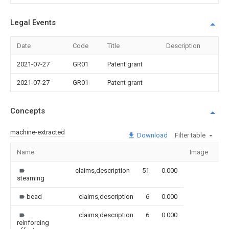
Legal Events
Date
Code
Title
Description
2021-07-27
GR01
Patent grant
2021-07-27
GR01
Patent grant
Concepts
machine-extracted
Download
Filter table
Name
Image
Se
claims,description
51
0.000
steaming
bead
claims,description
6
0.000
claims,description
6
0.000
reinforcing