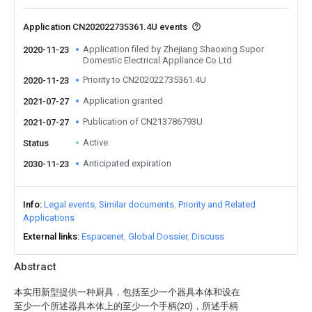
Application CN202022735361.4U events
Application filed by Zhejiang Shaoxing Supor
2020-11-23
Domestic Electrical Appliance Co Ltd
Priority to CN202022735361.4U
2020-11-23
Application granted
2021-07-27
Publication of CN213786793U
2021-07-27
Active
Status
Anticipated expiration
2030-11-23
Info
Legal events
Similar documents
Priority and Related
Applications
External links
Espacenet
Global Dossier
Discuss
Abstract
本实用新型提供一种厨具，包括至少一个器具本体和设在
至少一个所述器具本体上的至少一个手柄(20)，所述手柄