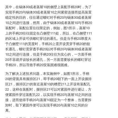
其中，在锅体30或者蒸屉10的侧壁上装配手柄20时，为了
实现手柄20与锅体30或者蒸屉10之间紧密连接而提高装置
稳定性的目的，往往通过螺钉对手柄20与锅体30或者蒸屉
10之间进行连接，然而，由于锅体30或者蒸屉10与手柄20
装配时，装配位置往往限定的，例如，图1所示，蒸屉10
上的手柄20往往固定在凸侧壁111处，所以，在凸侧壁111
的区域上开设可供螺钉穿过的通孔。但是当手柄20厚度大
于凸侧壁111的宽度时，手柄20上需开设贯穿手柄20的较
长通孔，螺钉需穿透手柄20以对手柄20与锅体30或者蒸屉
10之间进行连接，但是手柄20往往为实心的，一方面手柄
20不容易开设较长的通孔，另一方面需要较长的螺钉穿过
手柄20，所以导致手柄20安装困难很困难。
为了解决上述技术问题，本实施例中，如图1所示，手柄
20的背面具有握持区21，即手柄20朝下的一面上开设握持
区21，握持区21的靠近蒸屉10的槽壁211上开设有装配孔
22，这样在装配时，握持区21可以对紧固件进行避让，方
便紧固件穿过装配孔22，以实现手柄20与蒸屉10之间的连
接，进而使得手柄20与蒸屉10固定为一个整体，当需要拆
卸时，取下紧固件便可以实现手柄20与蒸屉10之间的分
离。