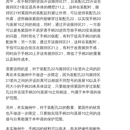
其中，在手柄20的背面开设握持区21，且装配孔22开设在
握持区21靠近器具本体的槽壁211上，这样在装配时，握
持区21对紧固件的装配起到避让作用，可以使得装配孔22
外露，进而确保紧固件能够穿过装配孔22，以实现手柄20
与蒸屉10之间的相连，同时，通过开设握持区21，一方面
可以避免紧固件不易穿透手柄20进而导致手柄20安装困难
的问题，同时简化了手柄20装配，有利于提高手柄20的装
配效率；另一方面，通过开设握持区21，这样在装配时，
手指可以贴合按压在握持区21上，有利于改善握持手感，
同时由于手柄20上开设有握持区21，降低了手柄20的重量
以及制作成本。
需要说明的是，对于装配孔22与握持区21在竖向之间的距
离在本实施例中不做进一步限定，因为装配孔22与握持区
21竖向之间的开设距离可以根据不同型号的蒸屉10以及不
同大小的手柄20来具体设定，只要能使得紧固件穿过装配
孔22并实现手柄20与蒸屉10之间相连，均属于本申请的保
护范围。
另外，本实施例中，对于装配孔22的数量、紧固件的材质
也不做进一步限定，只要能实现手柄20与蒸屉10之间的连
接与分离都属于本申请的保护范围。
本实施例中，手柄20的材料可以电木，电木绝缘性和耐热