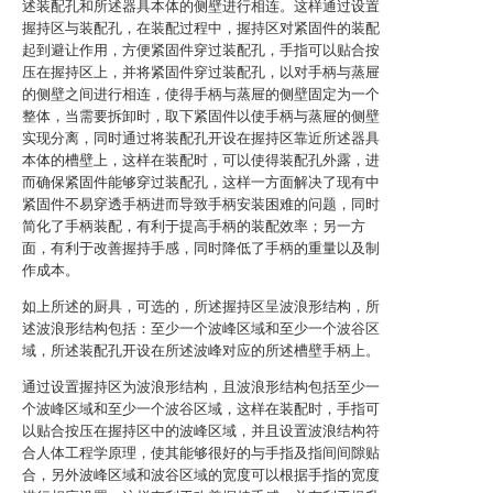
述装配孔和所述器具本体的侧壁进行相连。这样通过设置
握持区与装配孔，在装配过程中，握持区对紧固件的装配
起到避让作用，方便紧固件穿过装配孔，手指可以贴合按
压在握持区上，并将紧固件穿过装配孔，以对手柄与蒸屉
的侧壁之间进行相连，使得手柄与蒸屉的侧壁固定为一个
整体，当需要拆卸时，取下紧固件以使手柄与蒸屉的侧壁
实现分离，同时通过将装配孔开设在握持区靠近所述器具
本体的槽壁上，这样在装配时，可以使得装配孔外露，进
而确保紧固件能够穿过装配孔，这样一方面解决了现有中
紧固件不易穿透手柄进而导致手柄安装困难的问题，同时
简化了手柄装配，有利于提高手柄的装配效率；另一方
面，有利于改善握持手感，同时降低了手柄的重量以及制
作成本。
如上所述的厨具，可选的，所述握持区呈波浪形结构，所
述波浪形结构包括：至少一个波峰区域和至少一个波谷区
域，所述装配孔开设在所述波峰对应的所述槽壁手柄上。
通过设置握持区为波浪形结构，且波浪形结构包括至少一
个波峰区域和至少一个波谷区域，这样在装配时，手指可
以贴合按压在握持区中的波峰区域，并且设置波浪结构符
合人体工程学原理，使其能够很好的与手指及指间间隙贴
合，另外波峰区域和波谷区域的宽度可以根据手指的宽度