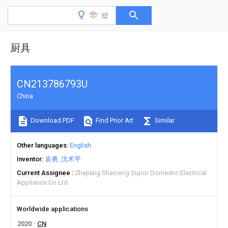
厨具
CN213786793U
China
Download PDF
Find Prior Art
Similar
Other languages
English
Inventor
袁勇
沈术平
Current Assignee
Zhejiang Shaoxing Supor Domestic Electrical
Appliance Co Ltd
Worldwide applications
2020
CN