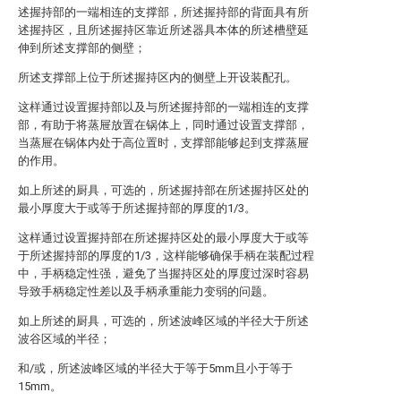
述握持部的一端相连的支撑部，所述握持部的背面具有所
述握持区，且所述握持区靠近所述器具本体的所述槽壁延
伸到所述支撑部的侧壁；
所述支撑部上位于所述握持区内的侧壁上开设装配孔。
这样通过设置握持部以及与所述握持部的一端相连的支撑
部，有助于将蒸屉放置在锅体上，同时通过设置支撑部，
当蒸屉在锅体内处于高位置时，支撑部能够起到支撑蒸屉
的作用。
如上所述的厨具，可选的，所述握持部在所述握持区处的
最小厚度大于或等于所述握持部的厚度的1/3。
这样通过设置握持部在所述握持区处的最小厚度大于或等
于所述握持部的厚度的1/3，这样能够确保手柄在装配过程
中，手柄稳定性强，避免了当握持区处的厚度过深时容易
导致手柄稳定性差以及手柄承重能力变弱的问题。
如上所述的厨具，可选的，所述波峰区域的半径大于所述
波谷区域的半径；
和/或，所述波峰区域的半径大于等于5mm且小于等于
15mm。