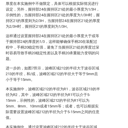
厚度在本实施例中不做限定，具体可以根据实际情况进行
设定，另外，握持部24在握持区21处的最小厚度为1/3H，
示例性的，当握持部24在握持区21处的厚度为1/3H时，握
持区21的厚度则为2/3H，当握持部24在握持区21处的厚度
为2/3H时，握持区21的厚度则为1/3H。
这样通过设置握持部24在握持区21处的最小厚度大于或等
于握持部24的厚度的1/3，这样能够确保手柄20在装配过
程中，手柄20稳定性强，避免了当握持区21处的厚度过深
时容易导致手柄20稳定性差以及手柄20承重能力变弱的问
题。
进一步的，如图7所示，波峰区域212的半径大于波谷区域
213的半径，和/或，波峰区域212的半径大于等于5mm且
小于等于15mm。
本实施例中，波峰区域212的半径为R1，波谷区域213的半
径为R2，其中，波峰区域212的半径为R1可以介于5-
15mm，示例性的，波峰区域212的半径为R1可以为
5mm、8mm、10mm或者15mm等；或者，也可以根据实
际需要设置波峰区域212的半径为介于5-15mm之间的任意
值。
本实施例中，通过设置波峰区域212的半径大于波谷区域