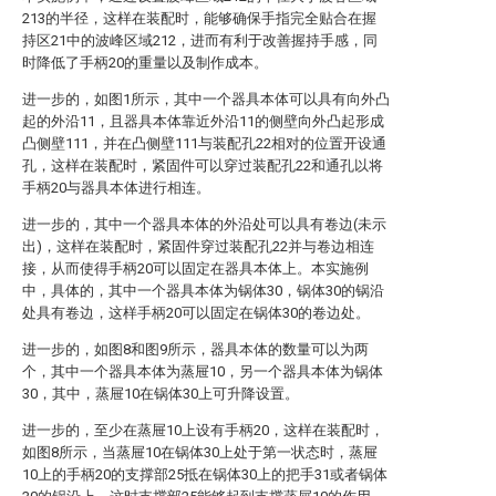
213的半径，这样在装配时，能够确保手指完全贴合在握
持区21中的波峰区域212，进而有利于改善握持手感，同
时降低了手柄20的重量以及制作成本。
进一步的，如图1所示，其中一个器具本体可以具有向外凸
起的外沿11，且器具本体靠近外沿11的侧壁向外凸起形成
凸侧壁111，并在凸侧壁111与装配孔22相对的位置开设通
孔，这样在装配时，紧固件可以穿过装配孔22和通孔以将
手柄20与器具本体进行相连。
进一步的，其中一个器具本体的外沿处可以具有卷边(未示
出)，这样在装配时，紧固件穿过装配孔22并与卷边相连
接，从而使得手柄20可以固定在器具本体上。本实施例
中，具体的，其中一个器具本体为锅体30，锅体30的锅沿
处具有卷边，这样手柄20可以固定在锅体30的卷边处。
进一步的，如图8和图9所示，器具本体的数量可以为两
个，其中一个器具本体为蒸屉10，另一个器具本体为锅体
30，其中，蒸屉10在锅体30上可升降设置。
进一步的，至少在蒸屉10上设有手柄20，这样在装配时，
如图8所示，当蒸屉10在锅体30上处于第一状态时，蒸屉
10上的手柄20的支撑部25抵在锅体30上的把手31或者锅体