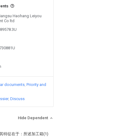
vents
 Jiangsu Haohang Leiyou
t Co ltd
789578.3U
3730881U
n
lar documents
Priority and
ssier
Discuss
Hide Dependent
其特征在于：所述加工箱(1)