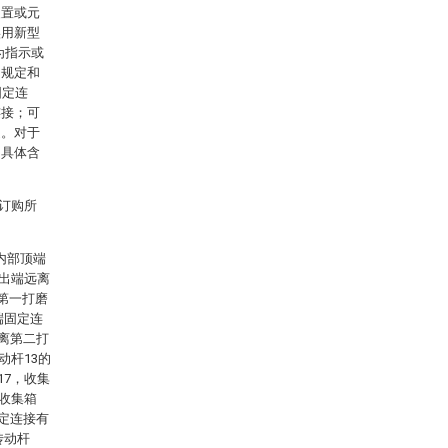
装置或元
实用新型
为指示或
的规定和
固定连
连接；可
通。对于
的具体含
人订购所
内部顶端
输出端远离
第一打磨
端固定连
远离第二打
动杆13的
17，收集
有收集箱
固定连接有
传动杆