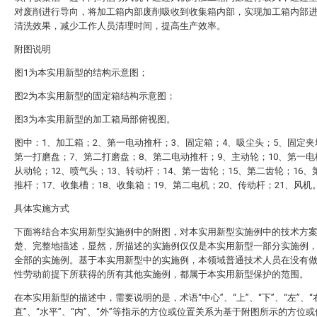
对废削进行导向，将加工箱内部废削吸收到收集箱内部，实现加工箱内部
清洗效果，减少工作人员清理时间，提高生产效率。
附图说明
图1为本实用新型的结构示意图；
图2为本实用新型的固定箱结构示意图；
图3为本实用新型的加工箱局部俯视图。
图中：1、加工箱；2、第一电动推杆；3、固定箱；4、吸尘头；5、固定夹
第一打磨盘；7、第二打磨盘；8、第二电动推杆；9、主动轮；10、第一电
从动轮；12、喷气头；13、转动杆；14、第一齿轮；15、第二齿轮；16、
推杆；17、收集槽；18、收集箱；19、第二电机；20、传动杆；21、风机
具体实施方式
下面将结合本实用新型实施例中的附图，对本实用新型实施例中的技术方
楚、完整地描述，显然，所描述的实施例仅仅是本实用新型一部分实施例
全部的实施例。基于本实用新型中的实施例，本领域普通技术人员在没有
性劳动前提下所获得的所有其他实施例，都属于本实用新型保护的范围。
在本实用新型的描述中，需要说明的是，术语“中心”、“上”、“下”、“左”、“右
直”、“水平”、“内”、“外”等指示的方位或位置关系为基于附图所示的方位