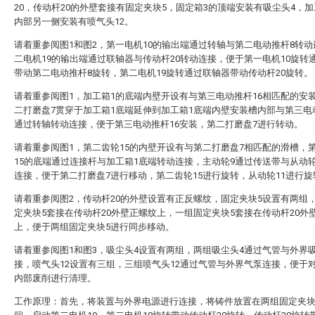
20，传动杆20的外壁套接有固定夹块5，固定箱3的顶端安装有吸尘头4，加
内部另一侧安装有喷气头12。
请着重参阅图1和图2，第一电机10的输出端通过转轴与第二电动推杆8转
二电机19的输出端通过联轴器与传动杆20转动连接，便于第一电机10旋转
带动第二电动推杆8旋转，第二电机19旋转通过联轴器带动传动杆20旋转。
请着重参阅图1，加工箱1的底端内壁开设有与第三电动推杆16相匹配的安
二打磨盘7贯穿于加工箱1底端延伸到加工箱1底端内壁安装槽内部与第三电
通过转轴转动连接，便于第三电动推杆16安装，第二打磨盘7进行转动。
请着重参阅图1，第二齿轮15的内壁开设有与第二打磨盘7相匹配的滑槽，
15的底端通过连接杆与加工箱1底端转动连接，主动轮9通过传送带与从动轮
连接，便于第二打磨盘7进行移动，第二齿轮15进行旋转，从动轮11进行旋
请着重参阅图2，传动杆20的外壁设置有正反螺纹，固定夹块5设置有两组
定夹块5套接在传动杆20外壁正螺纹上，一组固定夹块5套接在传动杆20外
上，便于两组固定夹块5进行同步移动。
请着重参阅图1和图3，吸尘头4设置有两组，两组吸尘头4通过气管与外界
接，喷气头12设置有三组，三组喷气头12通过气管与外界气泵连接，便于
内部废削进行清理。
工作原理：首先，将装置与外界电源进行连接，将铸件放置在两组固定夹块