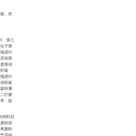
连接，所
杆、第三
到位于第
出端进行
时启动第
磨盘移动
推杆旋
顶端进行
从动轮旋
轮旋转通
第二打磨
效率，提
的同时启
的废削进
使将废削
空气流动