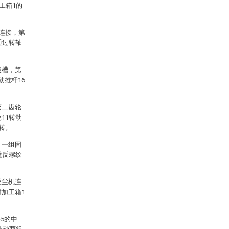
工箱1的
动连接，第
通过转轴
装槽，第
动推杆16
第二齿轮
11转动
转。
，一组固
壁反螺纹
吸尘机连
对加工箱1
5的中