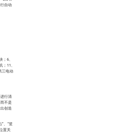
进行自动
块；6、
机；11、
第三电动
。
案进行清
，而不是
做出创造
”、“竖
或位置关