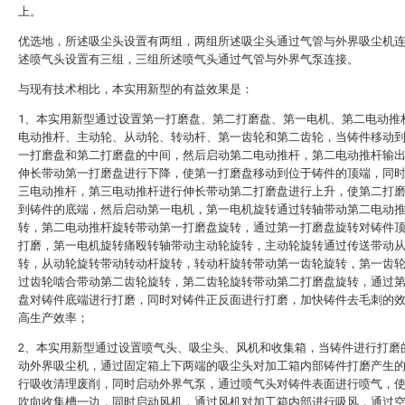
上。
优选地，所述吸尘头设置有两组，两组所述吸尘头通过气管与外界吸尘机
述喷气头设置有三组，三组所述喷气头通过气管与外界气泵连接。
与现有技术相比，本实用新型的有益效果是：
1、本实用新型通过设置第一打磨盘、第二打磨盘、第一电机、第二电动推
电动推杆、主动轮、从动轮、转动杆、第一齿轮和第二齿轮，当铸件移动
一打磨盘和第二打磨盘的中间，然后启动第二电动推杆，第二电动推杆输
伸长带动第一打磨盘进行下降，使第一打磨盘移动到位于铸件的顶端，同
三电动推杆，第三电动推杆进行伸长带动第二打磨盘进行上升，使第二打
到铸件的底端，然后启动第一电机，第一电机旋转通过转轴带动第二电动
转，第二电动推杆旋转带动第一打磨盘旋转，通过第一打磨盘旋转对铸件
打磨，第一电机旋转痛殴转轴带动主动轮旋转，主动轮旋转通过传送带动
转，从动轮旋转带动转动杆旋转，转动杆旋转带动第一齿轮旋转，第一齿
过齿轮啮合带动第二齿轮旋转，第二齿轮旋转带动第二打磨盘旋转，通过
盘对铸件底端进行打磨，同时对铸件正反面进行打磨，加快铸件去毛刺的
高生产效率；
2、本实用新型通过设置喷气头、吸尘头、风机和收集箱，当铸件进行打磨
动外界吸尘机，通过固定箱上下两端的吸尘头对加工箱内部铸件打磨产生
行吸收清理废削，同时启动外界气泵，通过喷气头对铸件表面进行喷气，
吹向收集槽一边，同时启动风机，通过风机对加工箱内部进行吸风，通过