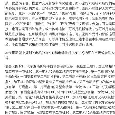
系，仅是为了便于描述本实用新型和简化描述，而不是指示或暗示所指的
件必须具有特定的方位、以特定的方位构造和操作，因此不能理解为对本
的限制。此外，术语“第一”、“第二”、“第三”仅用于描述目的，而不能理解
暗示相对重要性。在本实用新型的描述中，需要说明的是，除非另有明确
限定，术语“安装”、“相连”、“连接”、“设置”应做广义理解，例如，可以是
接，也可以是可拆卸连接，或一体地连接；可以是机械连接，也可以是电
以是直接相连，也可以通过中间媒介间接相连，可以是两个元件内部的连
本领域的普通技术人员而言，可以具体情况理解上述术语在本实用新型中
义。下面根据本实用新型的整体结构，对其实施例进行说明。
本实用新型中提到的电机(90YYJT)和电动推杆(ANT-26)均可在市场或者私
得。
请参阅图1-3，汽车发动机铸件自动去毛刺设备，包括加工箱1，加工箱1的
安装有第一电机10，第一电机10的输出端连接有主动轮9，第一电机10的
主动轮9的一侧安装有第二电动推杆8，第二电动推杆8的输出端固定连接有
盘6，加工箱1的底端内壁安装有第三电动推杆16，第三电动推杆16的输出
接有第二打磨盘7，第二打磨盘7的外壁套接第二齿轮15，加工箱1的顶端
磨盘7的一侧固定连接有转动杆13，转动杆13的外壁套接有第一齿轮14，转
外壁位于第一齿轮14的上方套接有从动轮11，加工箱1的底端开设有收集槽
槽17的内壁安装有风机21，加工箱1的底端内壁位于收集槽17的下方安装
18，加工箱1的内部一侧安装有第一电动推杆2，第一电动推杆2的输出端
固定箱3，固定箱3的内部安装有第二电机19，第二电机19的输出端连接有