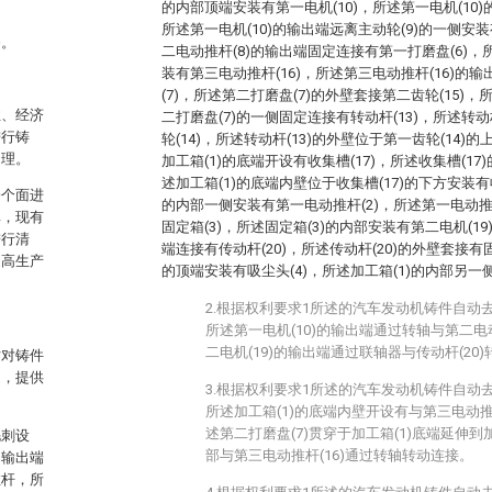
的内部顶端安装有第一电机(10)，所述第一电机(10)
所述第一电机(10)的输出端远离主动轮(9)的一侧安
备。
二电动推杆(8)的输出端固定连接有第一打磨盘(6)，
装有第三电动推杆(16)，所述第三电动推杆(16)的
(7)，所述第二打磨盘(7)的外壁套接第二齿轮(15)，
性、经济
二打磨盘(7)的一侧固定连接有转动杆(13)，所述转动
进行铸
轮(14)，所述转动杆(13)的外壁位于第一齿轮(14)的
处理。
加工箱(1)的底端开设有收集槽(17)，所述收集槽(17
述加工箱(1)的底端内壁位于收集槽(17)的下方安装有收
一个面进
的内部一侧安装有第一电动推杆(2)，所述第一电动推
率，现有
固定箱(3)，所述固定箱(3)的内部安装有第二电机(19
进行清
端连接有传动杆(20)，所述传动杆(20)的外壁套接有固
提高生产
的顶端安装有吸尘头(4)，所述加工箱(1)的内部另一侧
2.根据权利要求1所述的汽车发动机铸件自动
所述第一电机(10)的输出端通过转轴与第二电
二电机(19)的输出端通过联轴器与传动杆(20
时对铸件
题，提供
3.根据权利要求1所述的汽车发动机铸件自动
所述加工箱(1)的底端内壁开设有与第三电动推
述第二打磨盘(7)贯穿于加工箱(1)底端延伸到
毛刺设
部与第三电动推杆(16)通过转轴转动连接。
的输出端
推杆，所