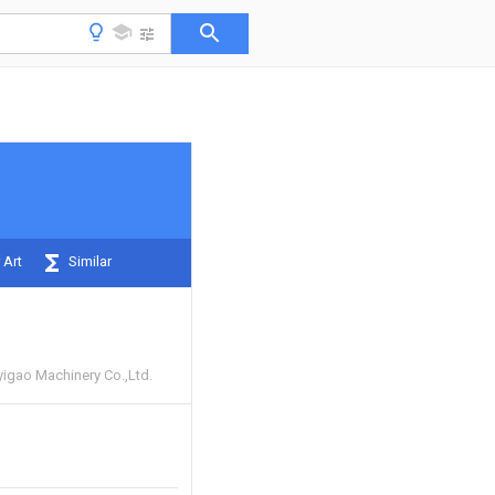
 Art
Similar
gao Machinery Co.,Ltd.