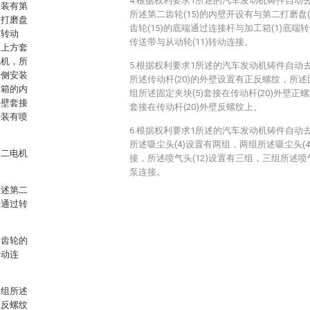
4.根据权利要求1所述的汽车发动机铸件自动
安装有第
所述第二齿轮(15)的内壁开设有与第二打磨盘
二打磨盘
齿轮(15)的底端通过连接杆与加工箱(1)底端
有转动
传送带与从动轮(11)转动连接。
的上方套
风机，所
5.根据权利要求1所述的汽车发动机铸件自动
一侧安装
所述传动杆(20)的外壁设置有正反螺纹，所述
定箱的内
组所述固定夹块(5)套接在传动杆(20)外壁正
外壁套接
套接在传动杆(20)外壁反螺纹上。
安装有喷
6.根据权利要求1所述的汽车发动机铸件自动
所述吸尘头(4)设置有两组，两组所述吸尘头(
第二电机
接，所述喷气头(12)设置有三组，三组所述喷
泵连接。
所述第二
杆通过转
二齿轮的
转动连
一组所述
壁反螺纹