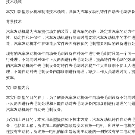
技术领域
本实用新型涉及机械制造技术领域，具体为汽车发动机铸件自动去毛刺设
背景技术
汽车发动机是为汽车提供动力的装置，是汽车的心脏，决定着汽车的动力
性、稳定性和环保性，汽车发动机进行制造时需要将汽车发动机中的零件
造，汽车发动机零件在铸造后零件表面有较多的毛刺需要相应的设备进行
现有的汽车发动机铸件自动去毛刺设备在对铸件进行去毛刺时只能一个面
行处理，不能同时对铸件正反两面进行去毛刺处理，提高铸件去毛刺的效
的汽车发动机铸件去毛刺设备对铸件去毛刺时容易产生大量废削不便工人
理，不能自动对去毛刺设备内部废削进行清理，减少工作人员清理时间，
效率。
实用新型内容
本实用新型的目的在于：为了解决汽车发动机铸件自动去毛刺设备不能同
正反两面进行去毛刺处理和不能自动对去毛刺设备内部废削进行清理的问
汽车发动机铸件自动去毛刺设备。
为实现上述目的，本实用新型提供如下技术方案：汽车发动机铸件自动去
备，包括加工箱，所述加工箱的内部顶端安装有第一电机，所述第一电机
连接有主动轮，所述第一电机的输出端远离主动轮的一侧安装有第二电动