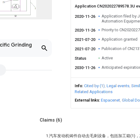
Application CN202022789578.3U e
Application filed by
2020-11-26
Automation Equipmen
Priority to CN202022
2020-11-26
Application granted
2021-07-20
cific Grinding
Publication of CN21
2021-07-20
Active
Status
Anticipated expiratio
2030-11-26
Info
Cited by (1)
Legal events
Simi
Related Applications
External links
Espacenet
Global Do
Claims
(6)
1.汽车发动机铸件自动去毛刺设备，包括加工箱(1)，