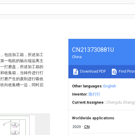
CN213730881U
域，包括加工箱，所述加工
China
述第一电机的输出端远离主
第一打磨盘，所述加工箱的
Download PDF
Find Prior
机和收集箱，当铸件进行打
件打磨产生的废削进行吸收
削吹向收集槽一边，同时启
Other languages
English
Inventor
陈行行
Current Assignee
Chengdu Shangyi
Worldwide applications
2020
CN