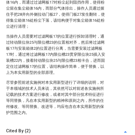
体16内，而通过过滤网板17对粉尘起到阻挡作用，使得粉
尘留在集尘箱体16内，而部分气体排出，操作人员通过握
住手把28并向外侧拉动门板27，使得门板27发生翻转，使
得集尘箱体16处粉尘下落，该结构便于对集尘箱体16处粉
尘进行清理；
当操作人员需要对过滤网板17的位置进行拆卸清理时，通
过转动限位块25与限位槽23的位置相对齐，然后将过滤网
板17与安装箱体2的位置进行分离，当需要安装过滤网板
17时，通过将过滤网板17内限位槽23贯穿限位块25插入安
装槽22内，接着转动限位块25与限位槽23相卡合，进而固
定住过滤网板17的位置，该结构操作简单，便于替换，以
上为本实用新型的全部原理。
尽管参照前述实施例对本实用新型进行了详细的说明，对
于本领域的技术人员来说，其依然可以对前述各实施例所
记载的技术方案进行修改，或者对其中部分技术特征进行
等同替换，凡在本实用新型的精神和原则之内，所作的任
何修改、等同替换、改进等，均应包含在本实用新型的保
护范围之内。
Cited By (2)