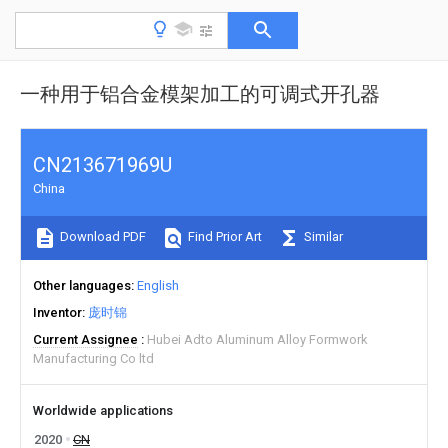
一种用于铝合金模架加工的可调式开孔器
CN213671969U
China
Download PDF
Find Prior Art
Similar
Other languages
English
Inventor
庞时锦
Current Assignee
Hubei Adto Aluminum Alloy Formwork
Manufacturing Co ltd
Worldwide applications
2020
CN