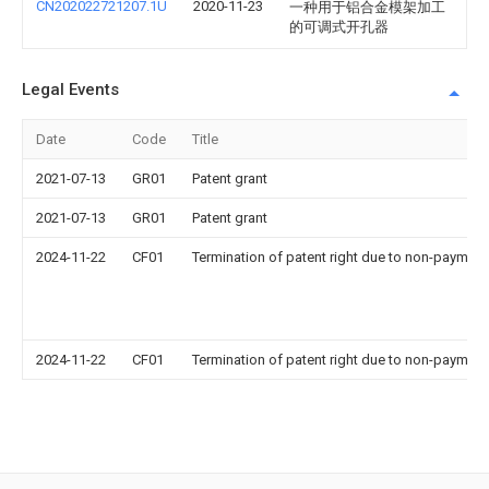
CN202022721207.1U
2020-11-23
一种用于铝合金模架加工
的可调式开孔器
Legal Events
Date
Code
Title
2021-07-13
GR01
Patent grant
2021-07-13
GR01
Patent grant
2024-11-22
CF01
Termination of patent right due to non-payment
2024-11-22
CF01
Termination of patent right due to non-payment