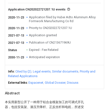
Application CN202022721207.1U events
Application filed by Hubei Adto Aluminum Alloy
2020-11-23
Formwork Manufacturing Co ltd
Priority to CN202022721207.1U
2020-11-23
Application granted
2021-07-13
Publication of CN213671969U
2021-07-13
Expired - Fee Related
Status
Anticipated expiration
2030-11-23
Info
Cited by (2)
Legal events
Similar documents
Priority and
Related Applications
External links
Espacenet
Global Dossier
Discuss
Abstract
本实用新型公开了一种用于铝合金模架加工的可调式开孔
器，包括安装架、液压升降杆、正反丝杆和电机，所述安