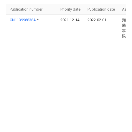
Publication number
Priority date
Publication date
Assi
CN113996838A
*
2021-12-14
2022-02-01
湖北
腾达
零部
限公