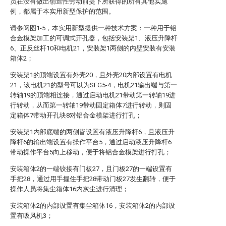
员在没有做出创造性劳动前提下所获得的所有其他实施
例，都属于本实用新型保护的范围。
请参阅图1-5，本实用新型提供一种技术方案：一种用于铝
合金模架加工的可调式开孔器，包括安装架1、液压升降杆
6、正反丝杆10和电机21，安装架1两侧的内壁安装有安装
箱体2；
安装架1的顶端设置有外壳20，且外壳20内部设置有电机
21，该电机21的型号可以为SFG5-4，电机21输出端与第一
转轴19的顶端相连接，通过启动电机21带动第一转轴19进
行转动，从而第一转轴19带动固定箱体7进行转动，则固
定箱体7带动开孔块8对铝合金模架进行打孔；
安装架1内部底端的两侧皆设置有液压升降杆6，且液压升
降杆6的输出端设置有操作平台5，通过启动液压升降杆6
带动操作平台5向上移动，便于将铝合金模架进行打孔；
安装箱体2的一端铰接有门板27，且门板27的一端设置有
手把28，通过用手握住手把28带动门板27发生翻转，便于
操作人员将集尘箱体16内灰尘进行清理；
安装箱体2的内部设置有集尘箱体16，安装箱体2的内部设
置有吸风机3；