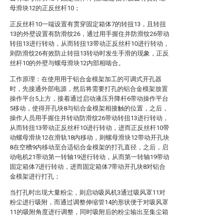
母滑块12的正反丝杆10；
正反丝杆10一端设置有贯穿固定箱体7的转扭13，且转扭
13的外壁设置有防滑纹26，通过用手握住并防滑纹26带动
转扭13进行转动，从而转扭13带动正反丝杆10进行转动，
则防滑纹26有效防止转扭13转动时发生手滑的现象，正反
丝杆10的外壁与螺母滑块12内部相啮合。
工作原理：在使用用于铝合金模架加工的可调式开孔器
时，先接通外部电源，然后将需要打孔的铝合金模架放置
操作平台5上方，接着通过启动液压升降杆6带动操作平台
5移动，使得开孔块8与铝合金模架相接触的位置，之后，
操作人员用手握住并转动防滑纹26带动转扭13进行转动，
从而转扭13带动正反丝杆10进行转动，进而正反丝杆10带
动螺母滑块12在滑轨18内移动，则螺母滑块12带动开孔块
8在空槽9内移动至合适铝合金模架的打孔直径，之后，启
动电机21带动第一转轴19进行转动，从而第一转轴19带动
固定箱体7进行转动，进而固定箱体7带动开孔块8对铝合
金模架进行打孔；
当打孔时出现大量粉尘，则启动吸风机3通过吸风罩11对
粉尘进行吸附，而通过调整伸缩管14的形状便于对吸风罩
11的吸附角度进行调整，同时吸附后的粉尘输出至集尘箱