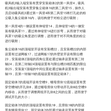
吸风机3输入端安装有贯穿安装箱体2的第一风管4，吸风
机3输出端安装有贯穿集尘箱体16的第二风管15，操作人
员启动吸风机3通过第一风管4和第二风管15将打孔处的粉
尘吸入集尘箱体16内，该结构便于对粉尘进行吸附；
第一风管4的一侧设置有伸缩管14，且伸缩管14的一侧安
装有吸风罩11，通过将伸缩管14进行折弯，从而便于对吸
风罩11的吸尘角度进行调整，进而便于对不同角度的粉尘
进行吸附；
集尘箱体16的顶端皆开设有安装槽22，且安装槽22的内部
设置有过滤网板17，过滤网板17的外壁皆开设有限位槽
23，安装箱体2顶端的四角位置处通过轴承设置有第二转
轴24，且第二转轴24顶端设置有与限位槽23相匹配的限位
块25，安装架1顶端的中间位置处通过轴承设置有第一转
轴19，且第一转轴19的底端设置有固定箱体7；
固定箱体7的底端开设有空槽9，螺母滑块12底端设置有贯
穿空槽9的开孔块8，通过螺母滑块12带动开孔块8在空槽9
内移动，从而便于调整两组开孔块8之间的位置，进而便于
调试开孔的大小；
固定箱体7内部的顶端设置有滑轨18，且滑轨18的内部设
置有螺母滑块12，固定箱体7内部通过轴承设置有贯穿螺