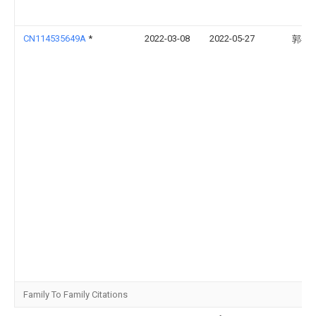
CN114535649A
*
2022-03-08
2022-05-27
郭春
Family To Family Citations