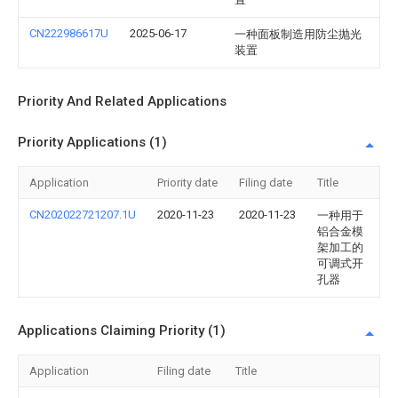
CN222986617U
2025-06-17
一种面板制造用防尘抛光
装置
Priority And Related Applications
Priority Applications (1)
Application
Priority date
Filing date
Title
CN202022721207.1U
2020-11-23
2020-11-23
一种用于
铝合金模
架加工的
可调式开
孔器
Applications Claiming Priority (1)
Application
Filing date
Title