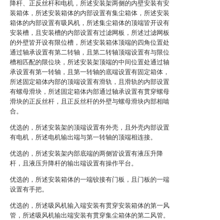
降杆、正反丝杆和电机，所述安装架两侧的内壁安装有安
装箱体，所述安装箱体的内部设置有集尘箱体，所述安装
箱体的内部设置有吸风机，所述集尘箱体的顶端皆开设有
安装槽，且安装槽的内部设置有过滤网板，所述过滤网板
的外壁皆开设有限位槽，所述安装箱体顶端的四角位置处
通过轴承设置有第二转轴，且第二转轴顶端设置有与限位
槽相匹配的限位块，所述安装架顶端的中间位置处通过轴
承设置有第一转轴，且第一转轴的底端设置有固定箱体，
所述固定箱体内部的顶端设置有滑轨，且滑轨的内部设置
有螺母滑块，所述固定箱体内部通过轴承设置有贯穿螺母
滑块的正反丝杆，且正反丝杆的外壁与螺母滑块内部相啮
合。
优选的，所述安装架的顶端设置有外壳，且外壳内部设置
有电机，所述电机输出端与第一转轴的顶端相连接。
优选的，所述安装架内部底端的两侧皆设置有液压升降
杆，且液压升降杆的输出端设置有操作平台。
优选的，所述安装箱体的一端铰接有门板，且门板的一端
设置有手把。
优选的，所述吸风机输入端安装有贯穿安装箱体的第一风
管，所述吸风机输出端安装有贯穿集尘箱体的第二风管。