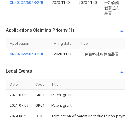
CN202022507782.1U
2020-11-03
2020-11-03
一种面料
裁剪拉布
装置
Applications Claiming Priority (1)
Application
Filing date
Title
CN202022507782.1U
2020-11-03
一种面料裁剪拉布装置
Legal Events
Date
Code
Title
2021-07-09
GR01
Patent grant
2021-07-09
GR01
Patent grant
2024-06-25
CF01
Termination of patent right due to non-payment