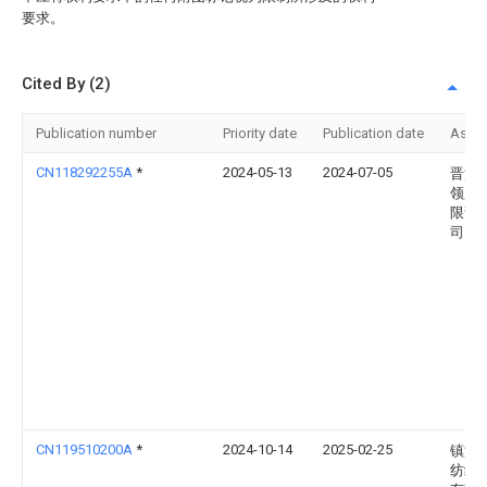
要求。
Cited By (2)
Publication number
Priority date
Publication date
Assi
CN118292255A
*
2024-05-13
2024-07-05
晋江
领服
限责
司
CN119510200A
*
2024-10-14
2025-02-25
镇江
纺织