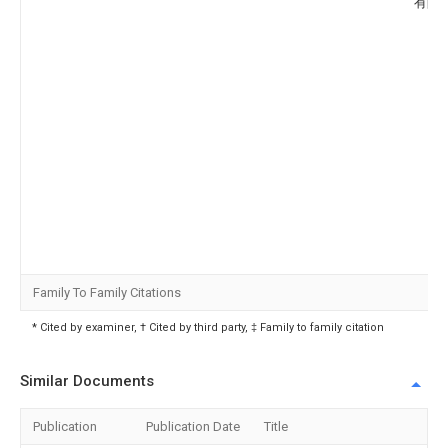
有限
Family To Family Citations
* Cited by examiner, † Cited by third party, ‡ Family to family citation
Similar Documents
Publication
Publication Date
Title