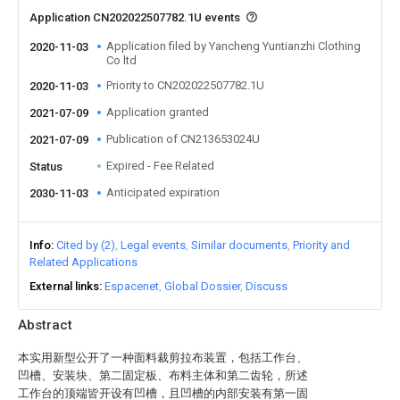
Application CN202022507782.1U events
Application filed by Yancheng Yuntianzhi Clothing
2020-11-03
Co ltd
Priority to CN202022507782.1U
2020-11-03
Application granted
2021-07-09
Publication of CN213653024U
2021-07-09
Expired - Fee Related
Status
Anticipated expiration
2030-11-03
Info
Cited by (2)
Legal events
Similar documents
Priority and
Related Applications
External links
Espacenet
Global Dossier
Discuss
Abstract
本实用新型公开了一种面料裁剪拉布装置，包括工作台、
凹槽、安装块、第二固定板、布料主体和第二齿轮，所述
工作台的顶端皆开设有凹槽，且凹槽的内部安装有第一固