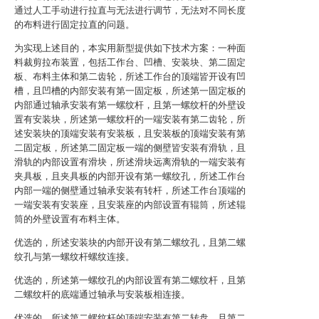
通过人工手动进行拉直与无法进行调节，无法对不同长度
的布料进行固定拉直的问题。
为实现上述目的，本实用新型提供如下技术方案：一种面
料裁剪拉布装置，包括工作台、凹槽、安装块、第二固定
板、布料主体和第二齿轮，所述工作台的顶端皆开设有凹
槽，且凹槽的内部安装有第一固定板，所述第一固定板的
内部通过轴承安装有第一螺纹杆，且第一螺纹杆的外壁设
置有安装块，所述第一螺纹杆的一端安装有第二齿轮，所
述安装块的顶端安装有安装板，且安装板的顶端安装有第
二固定板，所述第二固定板一端的侧壁皆安装有滑轨，且
滑轨的内部设置有滑块，所述滑块远离滑轨的一端安装有
夹具板，且夹具板的内部开设有第一螺纹孔，所述工作台
内部一端的侧壁通过轴承安装有转杆，所述工作台顶端的
一端安装有安装座，且安装座的内部设置有辊筒，所述辊
筒的外壁设置有布料主体。
优选的，所述安装块的内部开设有第二螺纹孔，且第二螺
纹孔与第一螺纹杆螺纹连接。
优选的，所述第一螺纹孔的内部设置有第二螺纹杆，且第
二螺纹杆的底端通过轴承与安装板相连接。
优选的，所述第二螺纹杆的顶端安装有第二转盘，且第二