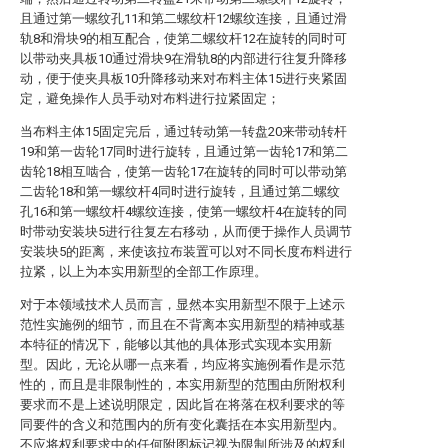
且通过第一螺纹孔11和第二螺纹杆12螺纹连接，且通过滑
轨8和滑块9的相互配合，使第二螺纹杆12在旋转的同时可
以带动夹具板10通过滑块9在滑轨8的内部进行往复升降移
动，便于使夹具板10升降移动来对布料主体15进行夹紧固
定，避免操作人员手动对布料进行拉紧固定；
当布料主体15固定完后，通过转动第一转盘20来带动转杆
19和第一齿轮17同时进行旋转，且通过第一齿轮17和第二
齿轮18相互啮合，使第一齿轮17在旋转的同时可以带动第
二齿轮18和第一螺纹杆4同时进行旋转，且通过第二螺纹
孔16和第一螺纹杆4螺纹连接，使第一螺纹杆4在旋转的同
时带动安装块5进行往复左右移动，从而便于操作人员调节
安装块5的距离，来使该拉布装置可以对不同长度布料进行
拉紧，以上为本实用新型的全部工作原理。
对于本领域技术人员而言，显然本实用新型不限于上述示
范性实施例的细节，而且在不背离本实用新型的精神或基
本特征的情况下，能够以其他的具体形式实现本实用新
型。因此，无论从哪一点来看，均应将实施例看作是示范
性的，而且是非限制性的，本实用新型的范围由所附权利
要求而不是上述说明限定，因此旨在将落在权利要求的等
同要件的含义和范围内的所有变化囊括在本实用新型内。
不应将权利要求中的任何附图标记视为限制所涉及的权利