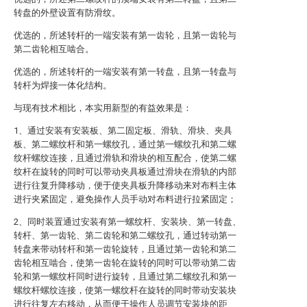
转盘的外壁设置有防滑纹。
优选的，所述转杆的一端安装有第一齿轮，且第一齿轮与
第二齿轮相互啮合。
优选的，所述转杆的一端安装有第一转盘，且第一转盘与
转杆为焊接一体化结构。
与现有技术相比，本实用新型的有益效果是：
1、通过安装有安装板、第二固定板、滑轨、滑块、夹具
板、第二螺纹杆和第一螺纹孔，通过第一螺纹孔和第二螺
纹杆螺纹连接，且通过滑轨和滑块的相互配合，使第二螺
纹杆在旋转的同时可以带动夹具板通过滑块在滑轨的内部
进行往复升降移动，便于使夹具板升降移动来对布料主体
进行夹紧固定，避免操作人员手动对布料进行拉紧固定；
2、同时装置通过安装有第一螺纹杆、安装块、第一转盘、
转杆、第一齿轮、第二齿轮和第二螺纹孔，通过转动第一
转盘来带动转杆和第一齿轮旋转，且通过第一齿轮和第二
齿轮相互啮合，使第一齿轮在旋转的同时可以带动第二齿
轮和第一螺纹杆同时进行旋转，且通过第二螺纹孔和第一
螺纹杆螺纹连接，使第一螺纹杆在旋转的同时带动安装块
进行往复左右移动，从而便于操作人员调节安装块的距