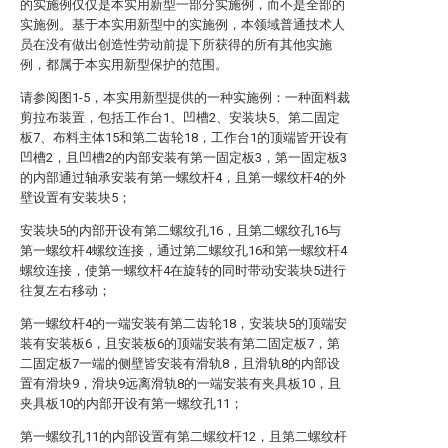
的实施例仅仅是本实用新型一部分实施例，而不是全部的
实施例。基于本实用新型中的实施例，本领域普通技术人
员在没有做出创造性劳动前提下所获得的所有其他实施
例，都属于本实用新型保护的范围。
请参阅图1-5，本实用新型提供的一种实施例：一种面料裁
剪拉布装置，包括工作台1、凹槽2、安装块5、第二固定
板7、布料主体15和第二齿轮18，工作台1的顶端皆开设有
凹槽2，且凹槽2的内部安装有第一固定板3，第一固定板3
的内部通过轴承安装有第一螺纹杆4，且第一螺纹杆4的外
壁设置有安装块5；
安装块5的内部开设有第二螺纹孔16，且第二螺纹孔16与
第一螺纹杆4螺纹连接，通过第二螺纹孔16和第一螺纹杆4
螺纹连接，使第一螺纹杆4在旋转的同时带动安装块5进行
往复左右移动；
第一螺纹杆4的一端安装有第二齿轮18，安装块5的顶端安
装有安装板6，且安装板6的顶端安装有第二固定板7，第
二固定板7一端的侧壁皆安装有滑轨8，且滑轨8的内部设
置有滑块9，滑块9远离滑轨8的一端安装有夹具板10，且
夹具板10的内部开设有第一螺纹孔11；
第一螺纹孔11的内部设置有第二螺纹杆12，且第二螺纹杆