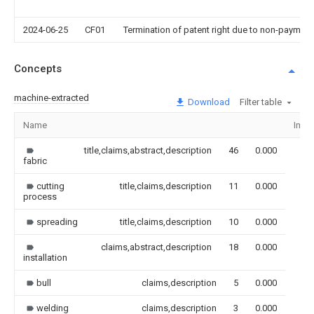
2024-06-25
CF01
Termination of patent right due to non-payment
Concepts
machine-extracted
Download
Filter table
Name
Imag
title,claims,abstract,description
46
0.000
fabric
cutting
title,claims,description
11
0.000
process
spreading
title,claims,description
10
0.000
claims,abstract,description
18
0.000
installation
bull
claims,description
5
0.000
welding
claims,description
3
0.000