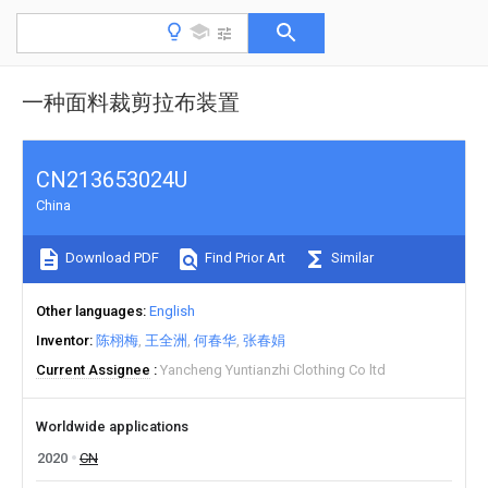
一种面料裁剪拉布装置
CN213653024U
China
Download PDF
Find Prior Art
Similar
Other languages
English
Inventor
陈栩梅
王全洲
何春华
张春娟
Current Assignee
Yancheng Yuntianzhi Clothing Co ltd
Worldwide applications
2020
CN