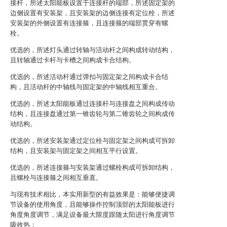
接杆，所述太阳能板设置于连接杆的端部，所述固定架的
边侧设置有安装架，且安装架的边侧连接有定位栓，所述
安装架的外侧设置有连接箍，且连接箍的端部贯穿有螺
栓。
优选的，所述灯头通过转轴与活动杆之间构成转动结构，
且转轴通过卡杆与卡槽之间构成卡合结构。
优选的，所述活动杆通过弹扣与固定架之间构成卡合结
构，且活动杆的中轴线与固定架的中轴线相互重合。
优选的，所述太阳能板通过连接杆与连接盘之间构成传动
结构，且连接盘通过第一锥齿轮与第二锥齿轮之间构成传
动结构。
优选的，所述安装架通过定位栓与固定架之间构成可拆卸
结构，且安装架与固定架之间相互平行设置。
优选的，所述连接箍与安装架通过螺栓构成可拆卸结构，
且螺栓与连接箍之间相互垂直。
与现有技术相比，本实用新型的有益效果是：能够便捷调
节设备的使用角度，且能够操作控制顶部的太阳能板进行
角度角度调节，满足设备最大限度跟随太阳进行角度调节
吸收热；