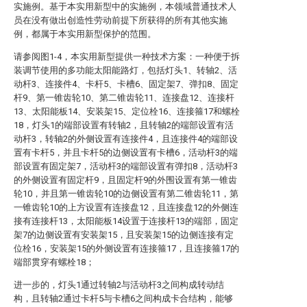
实施例。基于本实用新型中的实施例，本领域普通技术人
员在没有做出创造性劳动前提下所获得的所有其他实施
例，都属于本实用新型保护的范围。
请参阅图1-4，本实用新型提供一种技术方案：一种便于拆
装调节使用的多功能太阳能路灯，包括灯头1、转轴2、活
动杆3、连接件4、卡杆5、卡槽6、固定架7、弹扣8、固定
杆9、第一锥齿轮10、第二锥齿轮11、连接盘12、连接杆
13、太阳能板14、安装架15、定位栓16、连接箍17和螺栓
18，灯头1的端部设置有转轴2，且转轴2的端部设置有活
动杆3，转轴2的外侧设置有连接件4，且连接件4的端部设
置有卡杆5，并且卡杆5的边侧设置有卡槽6，活动杆3的端
部设置有固定架7，活动杆3的端部设置有弹扣8，活动杆3
的外侧设置有固定杆9，且固定杆9的外围设置有第一锥齿
轮10，并且第一锥齿轮10的边侧设置有第二锥齿轮11，第
一锥齿轮10的上方设置有连接盘12，且连接盘12的外侧连
接有连接杆13，太阳能板14设置于连接杆13的端部，固定
架7的边侧设置有安装架15，且安装架15的边侧连接有定
位栓16，安装架15的外侧设置有连接箍17，且连接箍17的
端部贯穿有螺栓18；
进一步的，灯头1通过转轴2与活动杆3之间构成转动结
构，且转轴2通过卡杆5与卡槽6之间构成卡合结构，能够