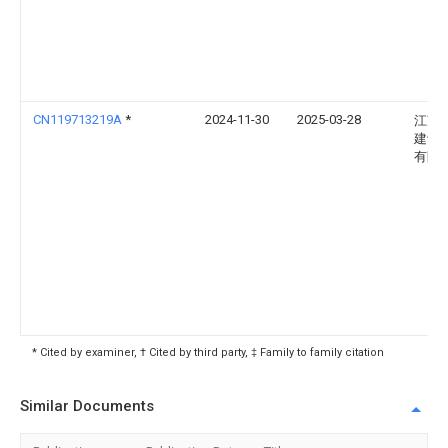
CN119713219A
*
2024-11-30
2025-03-28
江苏
建设
有限
* Cited by examiner, † Cited by third party, ‡ Family to family citation
Similar Documents