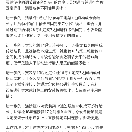
灵活便捷的调节设备的灯头1的角度，灵活调节并进行角度
固定操作，满足各种不同使用需求；
进一步的，活动杆3通过弹扣8与固定架7之间构成卡合结
构，且活动杆3的中轴线与固定架7的中轴线相互重合，并
通过端部的弹扣8与固定架7之间进行卡合固定，令设备能
够灵活调节伸缩，便于使用长度位置的调节；
进一步的，太阳能板14通过连接杆13与连接盘12之间构成
传动结构，且连接盘12通过第一锥齿轮10与第二锥齿轮11
之间构成传动结构，令设备能够有效调节太阳能板14角
度，便于跟随太阳移动进行最大限度的能量吸收；
进一步的，安装架15通过定位栓16与固定架7之间构成可
拆卸结构，且安装架15与固定架7之间相互平行设置，由
上至下插接连接，并通过定位栓16进行连接固定，有利于
设备进行树木或灯柱上的安装拆除操作，安装稳定使用便
捷；
进一步的，连接箍17与安装架15通过螺栓18构成可拆卸结
构，且螺栓18与连接箍17之间相互垂直，令设备能够稳定
固定安装于柱形设备上，直接稳定紧固连接，拆装便捷。
工作原理：对于这类的太阳能路灯，根据图1-3所示，首先