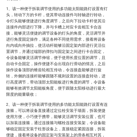
1、该一种便于拆装调节使用的多功能太阳能路灯设置有灯
头，转动下方的卡杆，使其带动连接件与转轴进行转动，
令灯头能够便捷进行角度调节，之后向下拉动卡杆使其沿
连接件内部进行下降，并与卡槽上对应卡齿相互卡合连
接，能够灵活便捷的调节设备的灯头的角度，灵活调节并
进行角度固定操作，满足各种不同使用需求，接着将设备
向内或向外抽拉，使活动杆能够沿固定架内部进行灵活位
置调节，并通过端部的弹扣与固定架之间进行卡合固定，
令设备能够灵活调节伸缩，便于使用长度位置的调节，且
自动卡合固定，操作便捷不会出现自行滑动的情况，之后
操作设备顶部的锥齿轮相互传动，令连接盘能够进行旋
转，外侧的连接杆能够跟随不规则设置的连接盘转动，进
行高度调节，带动顶部太阳能板进行角度的调节，令设备
能够有效调节太阳能板角度，便于跟随太阳移动进行最大
限度的能量吸收；
2、该一种便于拆装调节使用的多功能太阳能路灯设置有连
接箍，可以将设备直接通过定位栓安装于墙面，拆装便捷
使用方便，小巧便于携带，能够灵活调节安装位置，也可
以加装连接箍，通过连接箍与螺栓连接安装架，令设备能
够稳定固定安装于柱形设备上，直接稳定紧固连接，拆装
便捷，接着将设备的固定架与安装架上的滑条相互对其，