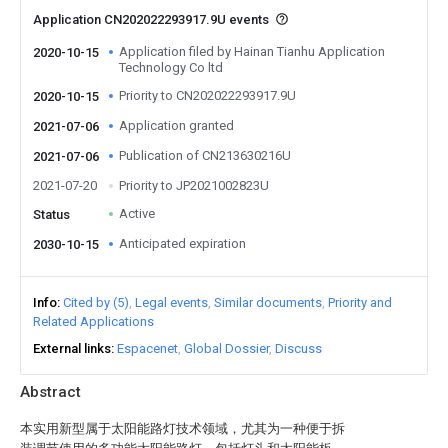
Application CN202022293917.9U events
Application filed by Hainan Tianhu Application
2020-10-15
Technology Co ltd
Priority to CN202022293917.9U
2020-10-15
Application granted
2021-07-06
Publication of CN213630216U
2021-07-06
2021-07-20
Priority to JP2021002823U
Active
Status
Anticipated expiration
2030-10-15
Info
Cited by (5)
Legal events
Similar documents
Priority and
Related Applications
External links
Espacenet
Global Dossier
Discuss
Abstract
本实用新型属于太阳能路灯技术领域，尤其为一种便于拆