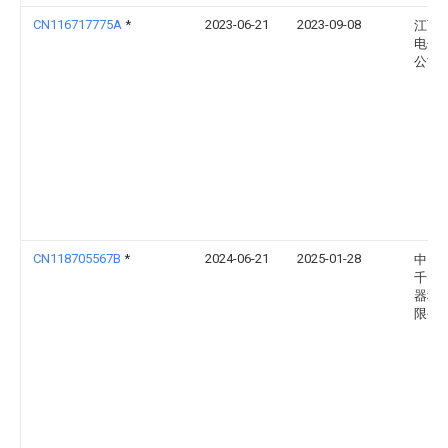
CN116717775A
*
2023-06-21
2023-09-08
江西
电子
公司
CN118705567B
*
2024-06-21
2025-01-28
中山
千智
器科
限公