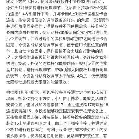
转动下方的卡杆5，使其带动连接件4与转轴2进行转动，
令灯头1能够便捷进行角度调节，之后向下拉动卡杆5使其
沿连接件4内部进行下降，并与卡槽6上对应卡齿相互卡合
连接，能够灵活便捷的调节设备的灯头1的角度，灵活调节
并进行角度固定操作，满足各种不同使用需求，接着将设
备向内或向外抽拉，使活动杆3能够沿固定架7内部进行灵
活位置调节，并通过端部的弹扣8与固定架7之间进行卡合
固定，令设备能够灵活调节伸缩，便于使用长度位置的调
节，且自动卡合固定，操作便捷不会出现自行滑动的情
况，之后操作设备顶部的锥齿轮相互传动，令连接盘12能
够进行旋转，外侧的连接杆13能够跟随不规则设置的连接
盘12转动，进行高度调节，带动顶部太阳能板14进行角度
的调节，令设备能够有效调节太阳能板14角度，便于跟随
太阳移动进行最大限度的能量吸收；
根据图1和图4所示，可以将设备直接通过定位栓16安装于
墙面，拆装便捷使用方便，小巧便于携带，能够灵活调节
安装位置，也可以加装连接箍17，通过连接箍17与螺栓18
连接安装架15，令设备能够稳定固定安装于柱形设备上，
直接稳定紧固连接，拆装便捷，接着将设备的固定架7与安
装架15上的滑条相互对其，由上至下插接连接，并通过定
位栓16进行连接固定，有利于设备进行树木或灯柱上的安
装拆除操作，安装稳定使用便捷，灵活调节安装位置，有