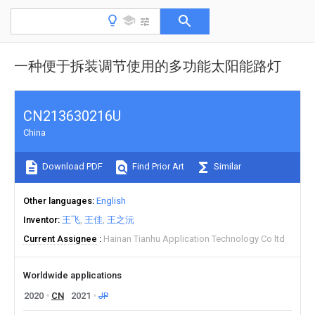
一种便于拆装调节使用的多功能太阳能路灯
CN213630216U
China
Download PDF
Find Prior Art
Similar
Other languages
English
Inventor
王飞
王佳
王之沅
Current Assignee
Hainan Tianhu Application Technology Co ltd
Worldwide applications
2020
CN
2021
JP