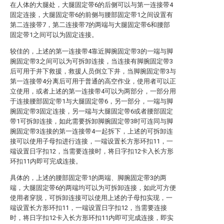
在人体的大腿处，大腿固定带6的后侧可以与第一连接带4
固定连接，大腿固定带6的前侧与腰部固定带1之间设置有
第二连接带7，第二连接带7的两端与大腿固定带6和腰部
固定带1之间可以为固定连接。
较佳的，上述的第一连接带4靠近脚腕固定带3的一端与脚
腕固定带3之间可以为可拆卸连接，当连接有脚腕固定带3
后可用于井下救援，救援人员倒立下井，当脚腕固定带3与
第一连接带4分离后可用于普通的高空作业，使用者可以正
立使用，或者上述的第一连接带4可以为两部分，一部分用
于连接腰部固定带1与大腿固定带6，另一部分，一端与脚
腕固定带3固定连接，另一端与大腿固定带6或者腰部固定
带1可拆卸连接，如此需要拆卸脚腕固定带3时可连同与脚
腕固定带3连接的第一连接带4一起拆下，上述的可拆卸连
接可以使用子母扣进行连接，一端设置长方形环扣11，一
端设置日字扣12，当需要连接时，将日字扣12卡入长方形
环扣11内即可完成连接。
具体的，上述的腰部固定带1的两端、脚腕固定带3的两
端，大腿固定带6的两端均可以为可拆卸连接，如此可方便
使用者穿脱，可拆卸连接可以使用上述的子母扣实现，一
端设置长方形环扣11，一端设置日字扣12，当需要连接
时，将日字扣12卡入长方形环扣11内即可完成连接，即实