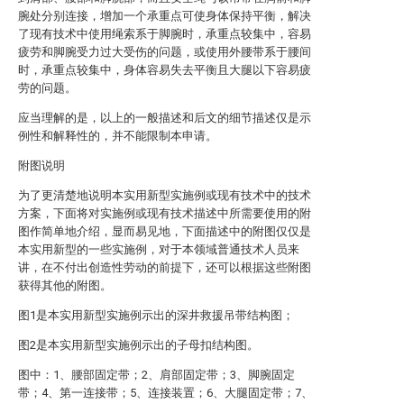
腕处分别连接，增加一个承重点可使身体保持平衡，解决
了现有技术中使用绳索系于脚腕时，承重点较集中，容易
疲劳和脚腕受力过大受伤的问题，或使用外腰带系于腰间
时，承重点较集中，身体容易失去平衡且大腿以下容易疲
劳的问题。
应当理解的是，以上的一般描述和后文的细节描述仅是示
例性和解释性的，并不能限制本申请。
附图说明
为了更清楚地说明本实用新型实施例或现有技术中的技术
方案，下面将对实施例或现有技术描述中所需要使用的附
图作简单地介绍，显而易见地，下面描述中的附图仅仅是
本实用新型的一些实施例，对于本领域普通技术人员来
讲，在不付出创造性劳动的前提下，还可以根据这些附图
获得其他的附图。
图1是本实用新型实施例示出的深井救援吊带结构图；
图2是本实用新型实施例示出的子母扣结构图。
图中：1、腰部固定带；2、肩部固定带；3、脚腕固定
带；4、第一连接带；5、连接装置；6、大腿固定带；7、