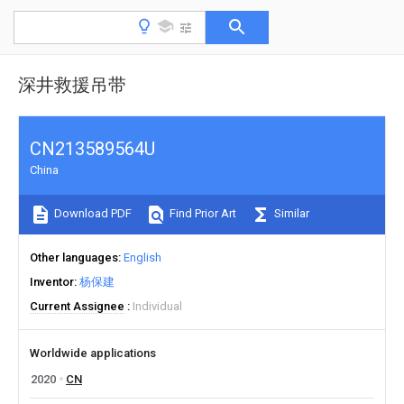
深井救援吊带
CN213589564U
China
Download PDF
Find Prior Art
Similar
Other languages
English
Inventor
杨保建
Current Assignee
Individual
Worldwide applications
2020
CN