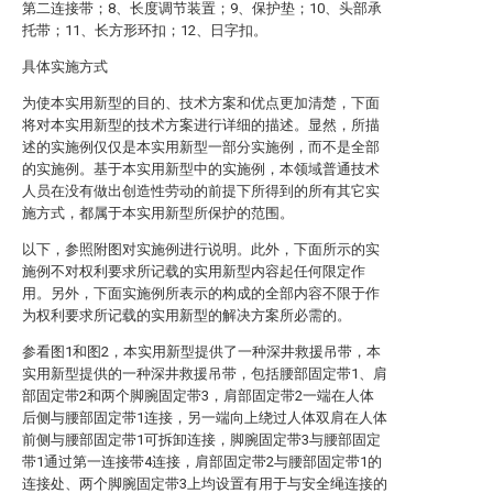
第二连接带；8、长度调节装置；9、保护垫；10、头部承
托带；11、长方形环扣；12、日字扣。
具体实施方式
为使本实用新型的目的、技术方案和优点更加清楚，下面
将对本实用新型的技术方案进行详细的描述。显然，所描
述的实施例仅仅是本实用新型一部分实施例，而不是全部
的实施例。基于本实用新型中的实施例，本领域普通技术
人员在没有做出创造性劳动的前提下所得到的所有其它实
施方式，都属于本实用新型所保护的范围。
以下，参照附图对实施例进行说明。此外，下面所示的实
施例不对权利要求所记载的实用新型内容起任何限定作
用。另外，下面实施例所表示的构成的全部内容不限于作
为权利要求所记载的实用新型的解决方案所必需的。
参看图1和图2，本实用新型提供了一种深井救援吊带，本
实用新型提供的一种深井救援吊带，包括腰部固定带1、肩
部固定带2和两个脚腕固定带3，肩部固定带2一端在人体
后侧与腰部固定带1连接，另一端向上绕过人体双肩在人体
前侧与腰部固定带1可拆卸连接，脚腕固定带3与腰部固定
带1通过第一连接带4连接，肩部固定带2与腰部固定带1的
连接处、两个脚腕固定带3上均设置有用于与安全绳连接的