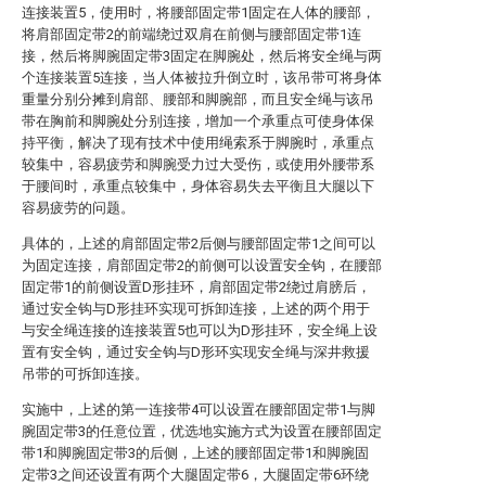
连接装置5，使用时，将腰部固定带1固定在人体的腰部，
将肩部固定带2的前端绕过双肩在前侧与腰部固定带1连
接，然后将脚腕固定带3固定在脚腕处，然后将安全绳与两
个连接装置5连接，当人体被拉升倒立时，该吊带可将身体
重量分别分摊到肩部、腰部和脚腕部，而且安全绳与该吊
带在胸前和脚腕处分别连接，增加一个承重点可使身体保
持平衡，解决了现有技术中使用绳索系于脚腕时，承重点
较集中，容易疲劳和脚腕受力过大受伤，或使用外腰带系
于腰间时，承重点较集中，身体容易失去平衡且大腿以下
容易疲劳的问题。
具体的，上述的肩部固定带2后侧与腰部固定带1之间可以
为固定连接，肩部固定带2的前侧可以设置安全钩，在腰部
固定带1的前侧设置D形挂环，肩部固定带2绕过肩膀后，
通过安全钩与D形挂环实现可拆卸连接，上述的两个用于
与安全绳连接的连接装置5也可以为D形挂环，安全绳上设
置有安全钩，通过安全钩与D形环实现安全绳与深井救援
吊带的可拆卸连接。
实施中，上述的第一连接带4可以设置在腰部固定带1与脚
腕固定带3的任意位置，优选地实施方式为设置在腰部固定
带1和脚腕固定带3的后侧，上述的腰部固定带1和脚腕固
定带3之间还设置有两个大腿固定带6，大腿固定带6环绕