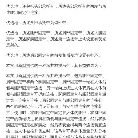
优选地，还包括头部承托带，所述头部承托带的两端与所
述腰部固定带连接。
优选地，所述头部承托带为弹性带。
优选地，所述腰部固定带、所述肩部固定带、所述大腿固
定带、所述脚腕固定带、所述第一连接带上均设置有荧光
反射条。
优选地，所述肩部固定带的前侧和后侧均设置有挂环。
本实用新型提供的一种深井救援吊带，其有益效果为：
本实用新型提供的一种深井救援吊带，包括腰部固定带、
肩部固定带和两个脚腕固定带，肩部固定带一端在人体后
侧与腰部固定带连接，另一端向上绕过人体双肩在人体前
侧与腰部固定带可拆卸连接，脚腕固定带与腰部固定带通
过第一连接带连接，肩部固定带与腰部固定带的连接处、
两个脚腕固定带上均设置有用于与安全绳连接的连接装
置，使用时，将腰部固定带固定在人体的腰部，将肩部固
定带的前端绕过双肩在前侧与腰部固定带连接，然后将脚
腕固定带固定在脚腕处，然后将安全绳与两个连接装置连
接，当人体被拉升倒立时，该吊带可将身体重量分别分摊
到肩部、腰部和脚腕部，而且安全绳与该吊带在胸前和脚