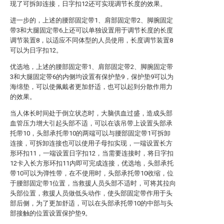
现了可拆卸连接，日字扣12还可实现调节长度的效果。
进一步的，上述的腰部固定带1、肩部固定带2、脚腕固定
带3和大腿固定带6上还可以单独设置用于调节长度的长度
调节装置8，以适应不同体型的人员使用，长度调节装置8
可以为日字扣12。
优选地，上述的腰部固定带1、肩部固定带2、脚腕固定带
3和大腿固定带6的内侧均设置有保护垫9，保护垫9可以为
海绵垫，可以使佩戴者更加舒适，也可以起到分散作用力
的效果。
当人体长时间处于倒立状态时，大脑供血过盛，造成头部
血管压力增大引起头部不适，可以在该吊带上设置头部承
托带10，头部承托带10的两端可以与腰部固定带1可拆卸
连接，可拆卸连接也可以使用子母扣实现，一端设置长方
形环扣11，一端设置日字扣12，当需要连接时，将日字扣
12卡入长方形环扣11内即可完成连接，优选地，头部承托
带10可以为弹性带，在不使用时，头部承托带10收缩，位
于腰部固定带1位置，当救援人员头部不适时，可将其拉向
头部位置，救援人员做低头动作，使头部固定带作用于头
部后侧，为了更加舒适，可以在头部承托带10的中部与头
部接触的位置设置保护垫9。