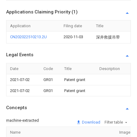
Applications Claiming Priority (1)
Application
Filing date
Title
CN202022510213.2U
2020-11-03
深井救援吊带
Legal Events
Date
Code
Title
Description
2021-07-02
GR01
Patent grant
2021-07-02
GR01
Patent grant
Concepts
machine-extracted
Download
Filter table
Name
Image