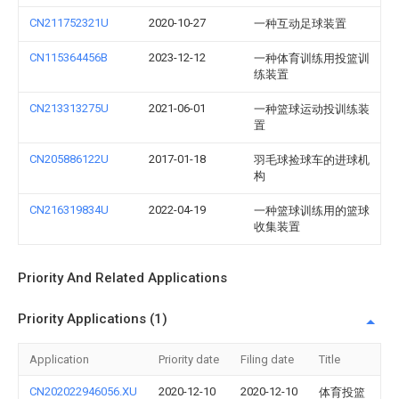
CN211752321U
2020-10-27
一种互动足球装置
CN115364456B
2023-12-12
一种体育训练用投篮训
练装置
CN213313275U
2021-06-01
一种篮球运动投训练装
置
CN205886122U
2017-01-18
羽毛球捡球车的进球机
构
CN216319834U
2022-04-19
一种篮球训练用的篮球
收集装置
Priority And Related Applications
Priority Applications (1)
Application
Priority date
Filing date
Title
CN202022946056.XU
2020-12-10
2020-12-10
体育投篮