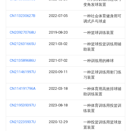
变角发球装置
CN113230627B
2022-07-05
一种社会体育健身用可
调式乒乓球桌
CN209270768U
2019-08-20
一种篮球训练装置
CN212631665U
2021-03-02
一种篮球投篮训练用辅
助装置
CN213589686U
2021-07-02
一种训练用的棒球
CN211461997U
2020-09-11
一种足球训练用射门练
习装置
CN114191796A
2022-03-18
一种体育用高效排球辅
助训练装置
CN219539397U
2023-08-18
一种体育训练用投篮训
练装置
CN212235937U
2020-12-29
一种投篮训练用篮球放
置装置