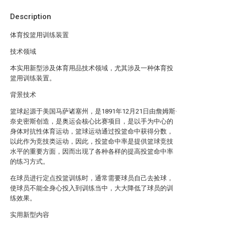
Description
体育投篮用训练装置
技术领域
本实用新型涉及体育用品技术领域，尤其涉及一种体育投
篮用训练装置。
背景技术
篮球起源于美国马萨诸塞州，是1891年12月21日由詹姆斯·
奈史密斯创造，是奥运会核心比赛项目，是以手为中心的
身体对抗性体育运动，篮球运动通过投篮命中获得分数，
以此作为竞技类运动，因此，投篮命中率是提供篮球竞技
水平的重要方面，因而出现了各种各样的提高投篮命中率
的练习方式。
在球员进行定点投篮训练时，通常需要球员自己去捡球，
使球员不能全身心投入到训练当中，大大降低了球员的训
练效果。
实用新型内容