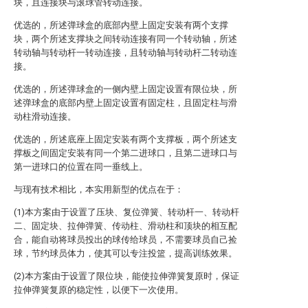
块，且连接块与滚球管转动连接。
优选的，所述弹球盒的底部内壁上固定安装有两个支撑
块，两个所述支撑块之间转动连接有同一个转动轴，所述
转动轴与转动杆一转动连接，且转动轴与转动杆二转动连
接。
优选的，所述弹球盒的一侧内壁上固定设置有限位块，所
述弹球盒的底部内壁上固定设置有固定柱，且固定柱与滑
动柱滑动连接。
优选的，所述底座上固定安装有两个支撑板，两个所述支
撑板之间固定安装有同一个第二进球口，且第二进球口与
第一进球口的位置在同一垂线上。
与现有技术相比，本实用新型的优点在于：
(1)本方案由于设置了压块、复位弹簧、转动杆一、转动杆
二、固定块、拉伸弹簧、传动柱、滑动柱和顶块的相互配
合，能自动将球员投出的球传给球员，不需要球员自己捡
球，节约球员体力，使其可以专注投篮，提高训练效果。
(2)本方案由于设置了限位块，能使拉伸弹簧复原时，保证
拉伸弹簧复原的稳定性，以便下一次使用。