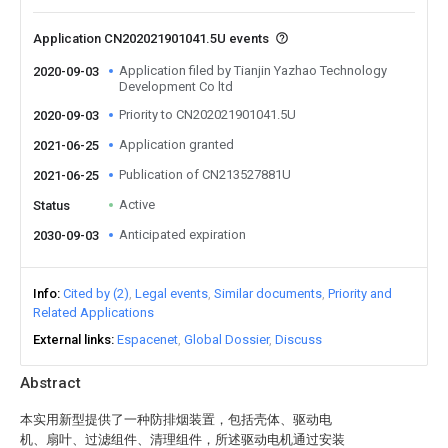
Application CN202021901041.5U events
Application filed by Tianjin Yazhao Technology
2020-09-03
Development Co ltd
Priority to CN202021901041.5U
2020-09-03
Application granted
2021-06-25
Publication of CN213527881U
2021-06-25
Active
Status
Anticipated expiration
2030-09-03
Info
Cited by (2)
Legal events
Similar documents
Priority and
Related Applications
External links
Espacenet
Global Dossier
Discuss
Abstract
本实用新型提供了一种防排烟装置，包括壳体、驱动电
机、扇叶、过滤组件、清理组件，所述驱动电机通过安装