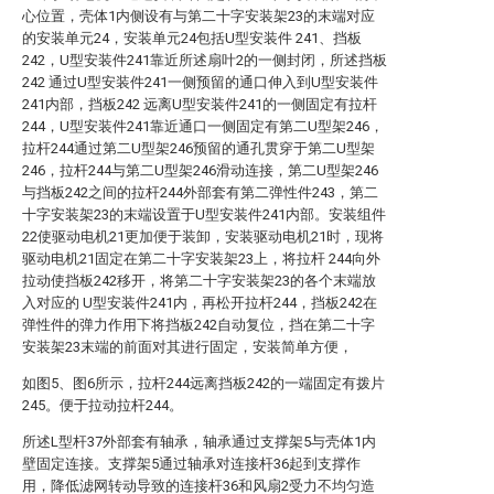
心位置，壳体1内侧设有与第二十字安装架23的末端对应
的安装单元24，安装单元24包括U型安装件 241、挡板
242，U型安装件241靠近所述扇叶2的一侧封闭，所述挡板
242 通过U型安装件241一侧预留的通口伸入到U型安装件
241内部，挡板242 远离U型安装件241的一侧固定有拉杆
244，U型安装件241靠近通口一侧固定有第二U型架246，
拉杆244通过第二U型架246预留的通孔贯穿于第二U型架
246，拉杆244与第二U型架246滑动连接，第二U型架246
与挡板242之间的拉杆244外部套有第二弹性件243，第二
十字安装架23的末端设置于U型安装件241内部。安装组件
22使驱动电机21更加便于装卸，安装驱动电机21时，现将
驱动电机21固定在第二十字安装架23上，将拉杆 244向外
拉动使挡板242移开，将第二十字安装架23的各个末端放
入对应的 U型安装件241内，再松开拉杆244，挡板242在
弹性件的弹力作用下将挡板242自动复位，挡在第二十字
安装架23末端的前面对其进行固定，安装简单方便，
如图5、图6所示，拉杆244远离挡板242的一端固定有拨片
245。便于拉动拉杆244。
所述L型杆37外部套有轴承，轴承通过支撑架5与壳体1内
壁固定连接。支撑架5通过轴承对连接杆36起到支撑作
用，降低滤网转动导致的连接杆36和风扇2受力不均匀造