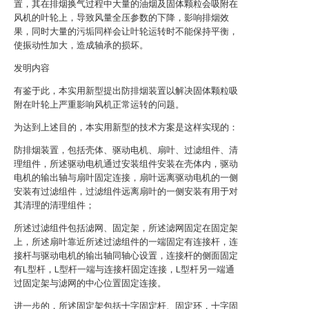
置，其在排烟换气过程中大量的油烟及固体颗粒会吸附在
风机的叶轮上，导致风量全压参数的下降，影响排烟效
果，同时大量的污垢同样会让叶轮运转时不能保持平衡，
使振动性加大，造成轴承的损坏。
发明内容
有鉴于此，本实用新型提出防排烟装置以解决固体颗粒吸
附在叶轮上严重影响风机正常运转的问题。
为达到上述目的，本实用新型的技术方案是这样实现的：
防排烟装置，包括壳体、驱动电机、扇叶、过滤组件、清
理组件，所述驱动电机通过安装组件安装在壳体内，驱动
电机的输出轴与扇叶固定连接，扇叶远离驱动电机的一侧
安装有过滤组件，过滤组件远离扇叶的一侧安装有用于对
其清理的清理组件；
所述过滤组件包括滤网、固定架，所述滤网固定在固定架
上，所述扇叶靠近所述过滤组件的一端固定有连接杆，连
接杆与驱动电机的输出轴同轴心设置，连接杆的侧面固定
有L型杆，L型杆一端与连接杆固定连接，L型杆另一端通
过固定架与滤网的中心位置固定连接。
进一步的，所述固定架包括十字固定杆、固定环，十字固