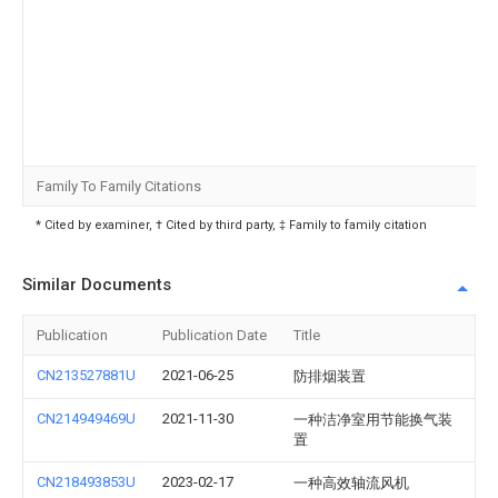
Family To Family Citations
* Cited by examiner, † Cited by third party, ‡ Family to family citation
Similar Documents
Publication
Publication Date
Title
CN213527881U
2021-06-25
防排烟装置
CN214949469U
2021-11-30
一种洁净室用节能换气装
置
CN218493853U
2023-02-17
一种高效轴流风机