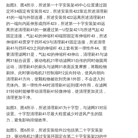
如图3、图4所示，所述第一十字安装架45中心位置通过固
定环34固定有安装筒422，所述安装筒422靠近所述清理刷
41的一端与外部连通，所述安装筒422远离所述清理刷41
的一端向内延伸形成挡环423，所述第一十字安装架45远
离所述清理刷41的一侧通过第一U型架421与所述气缸42
固定连接，气缸42的伸缩杆43端部固定有伸缩杆43，所述
伸缩杆43贯穿于挡环423与清理刷41固定连接，所述清理
刷41与挡环423之间的伸缩杆 43上套有第一弹性件44。需
要清理滤网31是，气缸42的伸缩杆43伸出，清理刷41与滤
网31贴合设置，驱动电机21带动滤网31自传的同时做圆周
运动，清理刷41的刷头与滤网31表面反复摩擦，将颗粒物
刷掉。此时驱动电机21控制扇叶2反向转动，使风向朝向
清理刷41方向，使颗粒物被吹到壳体1外部，不会进入到
壳体内。第一弹性件44对清理刷41起到缓冲作用，在滤网
31转动时能够带动清理刷41轻微伸缩，使清理更加灵活，
清理更加干净。
如图3、图4所示，所述清理刷41为十字型，与滤网31对应
设置。十字型清理刷41尽最大程度减少对进风产生的阻
力，避免影响排烟效率。
如图5、图6所示，所述安装组件22包括第二十字安装架
23，驱动电机21通过安装环固定在第二十字安装架23的中