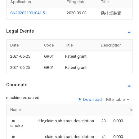
Application
Filing date
Title
CN202021901041.5U
2020-09-03
防排烟装置
Legal Events
Date
Code
Title
Description
2021-06-25
GR01
Patent grant
2021-06-25
GR01
Patent grant
Concepts
machine-extracted
Download
Filter table
Name
Ima
title,claims,abstract,description
23
0.000
smoke
claims,abstract,description
41
0.000