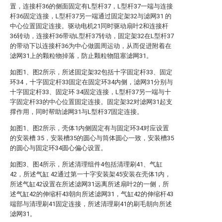
置，连接杆36的侧面固定有L型杆37，L型杆37一端与连接
杆36固定连接，L型杆37另一端通过固定架32与滤网31 的
中心位置固定连接。驱动电机21同时驱动扇叶2和连接杆
36转动，连接杆36带动L型杆37转动，固定架32在L型杆37
的带动下以连接杆36为中心做圆周运动，从而促进附着在
滤网31上的颗粒物掉落，防止颗粒物阻塞滤网31。
如图1、图2所示，所述固定架32包括十字固定杆33、固定
环34，十字固定杆33固定在固定环34内侧，滤网31分别与
十字固定杆33、固定环 34固定连接，L型杆37另一端与十
字固定杆33的中心位置固定连接。固定架32对滤网31起支
撑作用，同时帮助滤网31与L型杆37固定连接。
如图1、图2所示，壳体1内侧固定有与固定环34对应设置
的安装槽 35，安装槽35的圆心与筒体圆心一致，安装槽35
的圆心与固定环34圆心偏心设置。
如图3、图4所示，所述清理组件4包括清理刷41、气缸
42，所述气缸 42通过第一十字安装架45安装在壳体1内，
所述气缸42设置在所述滤网31远离所述扇叶2的一侧，所
述气缸42的伸缩杆43朝向所述滤网31，气缸42的伸缩杆43
端部与清理刷41固定连接，所述清理刷41的刷毛朝向所述
滤网31。