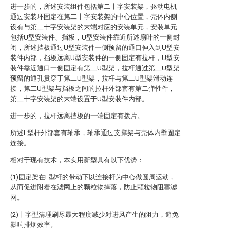
进一步的，所述安装组件包括第二十字安装架，驱动电机
通过安装环固定在第二十字安装架的中心位置，壳体内侧
设有与第二十字安装架的末端对应的安装单元，安装单元
包括U型安装件、挡板，U型安装件靠近所述扇叶的一侧封
闭，所述挡板通过U型安装件一侧预留的通口伸入到U型安
装件内部，挡板远离U型安装件的一侧固定有拉杆，U型安
装件靠近通口一侧固定有第二U型架，拉杆通过第二U型架
预留的通孔贯穿于第二U型架，拉杆与第二U型架滑动连
接，第二U型架与挡板之间的拉杆外部套有第二弹性件，
第二十字安装架的末端设置于U型安装件内部。
进一步的，拉杆远离挡板的一端固定有拨片。
所述L型杆外部套有轴承，轴承通过支撑架与壳体内壁固定
连接。
相对于现有技术，本实用新型具有以下优势：
(1)固定架在L型杆的带动下以连接杆为中心做圆周运动，
从而促进附着在滤网上的颗粒物掉落，防止颗粒物阻塞滤
网。
(2)十字型清理刷尽最大程度减少对进风产生的阻力，避免
影响排烟效率。