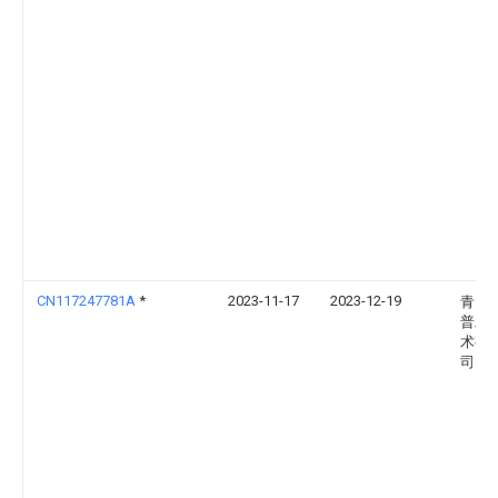
CN117247781A
*
2023-11-17
2023-12-19
青岛
普工
术有
司