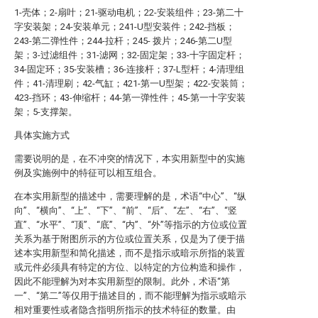
1-壳体；2-扇叶；21-驱动电机；22-安装组件；23-第二十
字安装架；24-安装单元；241-U型安装件；242-挡板；
243-第二弹性件；244-拉杆；245- 拨片；246-第二U型
架；3-过滤组件；31-滤网；32-固定架；33-十字固定杆；
34-固定环；35-安装槽；36-连接杆；37-L型杆；4-清理组
件；41-清理刷；42-气缸；421-第一U型架；422-安装筒；
423-挡环；43-伸缩杆；44-第一弹性件；45-第一十字安装
架；5-支撑架。
具体实施方式
需要说明的是，在不冲突的情况下，本实用新型中的实施
例及实施例中的特征可以相互组合。
在本实用新型的描述中，需要理解的是，术语“中心”、“纵
向”、“横向”、“上”、“下”、“前”、“后”、“左”、“右”、“竖
直”、“水平”、“顶”、“底”、“内”、“外”等指示的方位或位置
关系为基于附图所示的方位或位置关系，仅是为了便于描
述本实用新型和简化描述，而不是指示或暗示所指的装置
或元件必须具有特定的方位、以特定的方位构造和操作，
因此不能理解为对本实用新型的限制。此外，术语“第
一”、“第二”等仅用于描述目的，而不能理解为指示或暗示
相对重要性或者隐含指明所指示的技术特征的数量。由