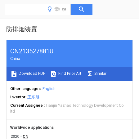
防排烟装置
CN213527881U
China
Download PDF
Find Prior Art
Similar
Other languages
English
Inventor
王东旭
Current Assignee
Tianjin Yazhao Technology Development Co
ltd
Worldwide applications
2020
CN