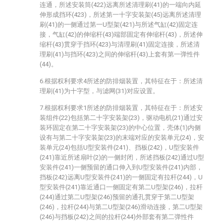
连通，所述安装筒(422)远离所述清理刷(41)的一端向内延
伸形成挡环(423)，所述第一十字安装架(45)远离所述清理
刷(41)的一侧通过第一U型架(421)与所述气缸(42)固定连
接，气缸(42)的伸缩杆(43)端部固定有伸缩杆(43)，所述伸
缩杆(43)贯穿于挡环(423)与清理刷(41)固定连接，所述清
理刷(41)与挡环(423)之间的伸缩杆(43)上套有第一弹性件
(44)。
6.根据权利要求4所述的防排烟装置，其特征在于：所述清
理刷(41)为十字型，与滤网(31)对应设置。
7.根据权利要求1所述的防排烟装置，其特征在于：所述安
装组件(22)包括第二十字安装架(23)，驱动电机(21)通过安
装环固定在第二十字安装架(23)的中心位置，壳体(1)内侧
设有与第二十字安装架(23)的末端对应的安装单元(24)，安
装单元(24)包括U型安装件(241)、挡板(242)，U型安装件
(241)靠近所述扇叶(2)的一侧封闭，所述挡板(242)通过U型
安装件(241)一侧预留的通口伸入到U型安装件(241)内部，
挡板(242)远离U型安装件(241)的一侧固定有拉杆(244)，U
型安装件(241)靠近通口一侧固定有第二U型架(246)，拉杆
(244)通过第二U型架(246)预留的通孔贯穿于第二U型架
(246)，拉杆(244)与第二U型架(246)滑动连接，第二U型架
(246)与挡板(242)之间的拉杆(244)外部套有第二弹性件