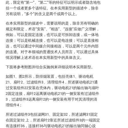
此，限定有“第一”、“第二”等的特征可以明示或者隐含地包
括一个或者更多个该特征。在本实用新型的描述中，除非
另有说明，“多个”的含义是两个或两个以上。
在本实用新型的描述中，需要说明的是，除非另有明确的
规定和限定，术语“安装”、“相连”、“连接”应做广义理解，
例如，可以是固定连接，也可以是可拆卸连接，或一体地
连接；可以是机械连接，也可以是电连接；可以是直接相
连，也可以通过中间媒介间接相连，可以是两个元件内部
的连通。对于本领域的普通技术人员而言，可以通过具体
情况理解上述术语在本实用新型中的具体含义。
下面将参考附图并结合实施例来详细说明本实用新型。
如图1、图2所示，防排烟装置，包括壳体1、驱动电机
21、扇叶2、过滤组件3、清理组件4，所述驱动电机21通
过安装组件22安装在壳体内，驱动电机21的输出轴与扇叶
2固定连接，扇叶2远离驱动电机21的一侧安装有过滤组件
3，过滤组件3远离扇叶2的一侧安装有用于对其清理的清
理组件4；
所述过滤组件3包括滤网31、固定架32，所述滤网31固定
在固定架32 上，所述扇叶2靠近所述过滤组件3的一端固定
有连接杆36，连接杆36与驱动电机21的输出轴同轴心设