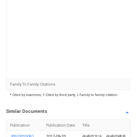
Family To Family Citations
* Cited by examiner, † Cited by third party, ‡ Family to family citation
Similar Documents
Publication
Publication Date
Title
JP6200550B1
2017-09-20
仮締切方法、仮締切構造