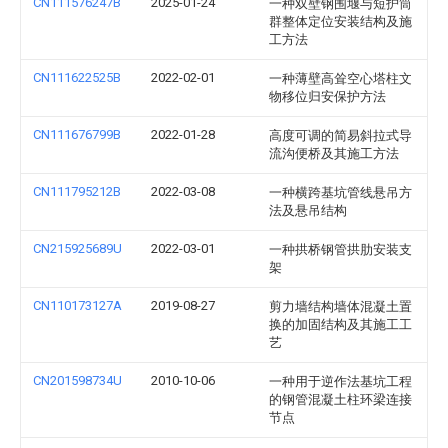
CN111576247B
2025-01-24
一种双壁钢围堰与短护筒
群整体定位安装结构及施
工方法
CN111622525B
2022-02-01
一种薄壁高耸空心塔柱文
物移位归安保护方法
CN111676799B
2022-01-28
高度可调的简易斜拉式导
流沟便桥及其施工方法
CN111795212B
2022-03-08
一种横跨基坑管线悬吊方
法及悬吊结构
CN215925689U
2022-03-01
一种拱桥钢管拱肋安装支
架
CN110173127A
2019-08-27
剪力墙结构墙体混凝土置
换的加固结构及其施工工
艺
CN201598734U
2010-10-06
一种用于逆作法基坑工程
的钢管混凝土柱环梁连接
节点