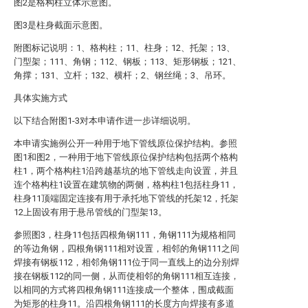
图2是格构柱立体示意图。
图3是柱身截面示意图。
附图标记说明：1、格构柱；11、柱身；12、托架；13、
门型架；111、角钢；112、钢板；113、矩形钢板；121、
角撑；131、立杆；132、横杆；2、钢丝绳；3、吊环。
具体实施方式
以下结合附图1-3对本申请作进一步详细说明。
本申请实施例公开一种用于地下管线原位保护结构。参照
图1和图2，一种用于地下管线原位保护结构包括两个格构
柱1，两个格构柱1沿跨越基坑的地下管线走向设置，并且
连个格构柱1设置在建筑物的两侧，格构柱1包括柱身11，
柱身11顶端固定连接有用于承托地下管线的托架12，托架
12上固设有用于悬吊管线的门型架13。
参照图3，柱身11包括四根角钢111，角钢111为规格相同
的等边角钢，四根角钢111相对设置，相邻的角钢111之间
焊接有钢板112，相邻角钢111位于同一直线上的边分别焊
接在钢板112的同一侧，从而使相邻的角钢111相互连接，
以相同的方式将四根角钢111连接成一个整体，围成截面
为矩形的柱身11。沿四根角钢111的长度方向焊接有多道