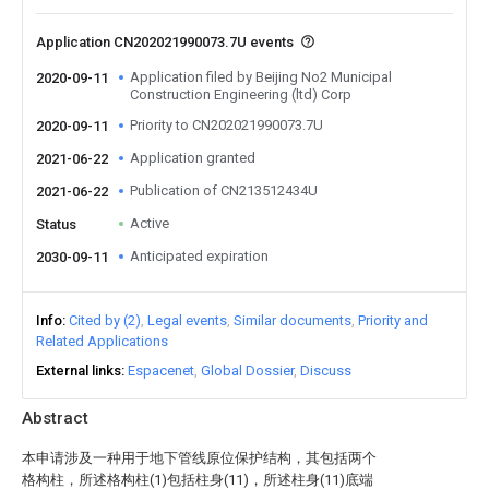
Application CN202021990073.7U events
Application filed by Beijing No2 Municipal
2020-09-11
Construction Engineering (ltd) Corp
Priority to CN202021990073.7U
2020-09-11
Application granted
2021-06-22
Publication of CN213512434U
2021-06-22
Active
Status
Anticipated expiration
2030-09-11
Info
Cited by (2)
Legal events
Similar documents
Priority and
Related Applications
External links
Espacenet
Global Dossier
Discuss
Abstract
本申请涉及一种用于地下管线原位保护结构，其包括两个
格构柱，所述格构柱(1)包括柱身(11)，所述柱身(11)底端