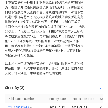
本申请实施例一种用于地下管线原位保护结构的实施原理
为：在基坑开挖遇到跨越基坑的地下过线时，沿跨越基坑
的地下管线走向设置两个位于建筑物两侧结构，对地下管
线进行承托与悬吊；首先根据基坑深度以及管线所处高度
挑选角钢111长度，然后制作两个格构柱1，制作完成后，
将两个格构柱1分别竖直的放置在提前挖好的柱坑中，浇筑
混凝土，待混凝土强度达标后，利用起重装置与人工配合
将管线放置在托架12上，再焊接门型架13，门型架13的两
根立杆131分别焊接在管线的两侧，对管线起到限位作
用，然后在两根横杆132之间连接钢丝绳2，并且通过在钢
丝绳2上设置吊环3将管线悬吊于钢丝绳2上，从而达到对
管线的承托以及悬吊。
以上均为本申请的较佳实施例，并非依此限制本申请的保
护范围，故：凡依本申请的结构、形状、原理所做的等效
变化，均应涵盖于本申请的保护范围之内。
Cited By (2)
Publication number
Priority date
Publication date
Assi
CN115823363A
*
2022-12-13
2023-03-21
广州