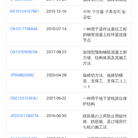
KR101341679B1
2013-12-16
지하 구조물 구축장치 및
공법
CN101775844A
2010-07-14
一种用于逆作法基坑工程
的钢管混凝土柱环梁连接
节点
CN107090925A
2017-08-25
加强型预制钢筋混凝土剪
力墙、结构体系及其施工
方法
JP6688263B2
2020-04-28
仮締切方法、仮締切構
造、支保工、支保工ユニ
ット
CN213512434U
2021-06-22
一种用于地下管线原位保
护结构
JP2016118027A
2016-06-30
鉄筋籠の上昇防止用組付
体、鉄筋籠、及び場所打
ち杭の施工法