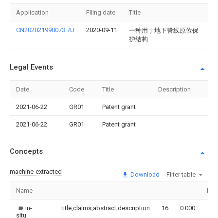
Application
Filing date
Title
CN202021990073.7U
2020-09-11
一种用于地下管线原位保
护结构
Legal Events
Date
Code
Title
Description
2021-06-22
GR01
Patent grant
2021-06-22
GR01
Patent grant
Concepts
machine-extracted
Download
Filter table
Name
Ima
in-
title,claims,abstract,description
16
0.000
situ