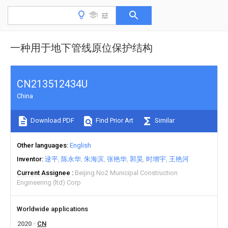
一种用于地下管线原位保护结构
CN213512434U
China
Download PDF
Find Prior Art
Similar
Other languages
English
Inventor
逯平
陈永华
朱海滨
张艳华
郭昊
时增宇
王艳河
Current Assignee
Beijing No2 Municipal Construction
Engineering (ltd) Corp
Worldwide applications
2020
CN