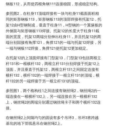
钢板112，从而使四根角钢111连接稳固，形成稳定结构。
参照图2，在柱身11顶端焊接有一块与柱身11截面面积相
同的矩形钢板113，矩形钢板113的顶部焊接有托架12，托
架12由H型钢制成，垂直于柱身11，H型钢的一个翼缘板的
外侧面与矩形钢板113焊接。托架12的长度大于柱身11截
面的宽度，托架12两端分别伸出柱身11，并且托架12的两
端分别固接有角撑121，角撑121的一端与托架12焊接，另
一端与钢板112焊接，角撑121使托架12更加稳定。
在托架12的上顶面焊接有门型架13，门型架13包括两根立
杆131和一根横杆132，两根立杆131分别焊接于托架12上
顶面，并且垂直于托架12，两根立杆131之间固定连接有
横杆132，横杆132的一端焊接于一根立杆131的顶端，横
杆132的另一端焊接于另一根立杆131的顶端。
参照图1，两个格构柱1之间连接有钢丝绳2，钢丝绳2的一
端连接在一根横杆132上，另一端连接在另一根横杆132
上，钢丝绳2的两端分别通过钢丝绳卡子和两个横杆132连
接。
在钢丝绳2上间隔均匀的固设有多个吊环3，吊环3将跨越
基坑的地下管线悬吊在钢丝绳2上。