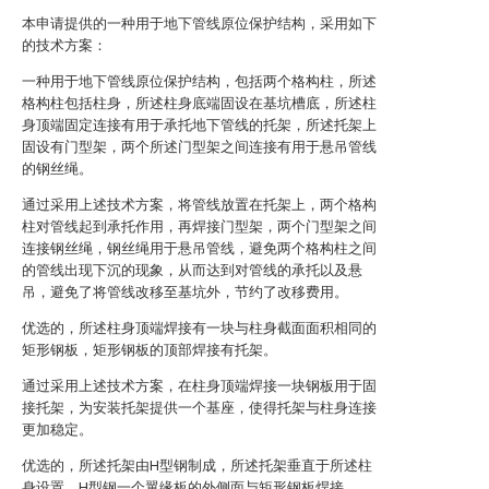
本申请提供的一种用于地下管线原位保护结构，采用如下
的技术方案：
一种用于地下管线原位保护结构，包括两个格构柱，所述
格构柱包括柱身，所述柱身底端固设在基坑槽底，所述柱
身顶端固定连接有用于承托地下管线的托架，所述托架上
固设有门型架，两个所述门型架之间连接有用于悬吊管线
的钢丝绳。
通过采用上述技术方案，将管线放置在托架上，两个格构
柱对管线起到承托作用，再焊接门型架，两个门型架之间
连接钢丝绳，钢丝绳用于悬吊管线，避免两个格构柱之间
的管线出现下沉的现象，从而达到对管线的承托以及悬
吊，避免了将管线改移至基坑外，节约了改移费用。
优选的，所述柱身顶端焊接有一块与柱身截面面积相同的
矩形钢板，矩形钢板的顶部焊接有托架。
通过采用上述技术方案，在柱身顶端焊接一块钢板用于固
接托架，为安装托架提供一个基座，使得托架与柱身连接
更加稳定。
优选的，所述托架由H型钢制成，所述托架垂直于所述柱
身设置，H型钢一个翼缘板的外侧面与矩形钢板焊接。