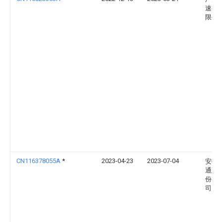
速公
限公
CN116378055A
*
2023-04-23
2023-07-04
安徽
通建
份有
司