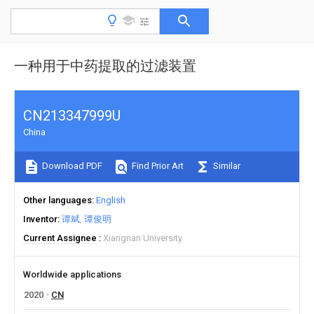
一种用于中药提取的过滤装置
CN213347999U
China
Download PDF
Find Prior Art
Similar
Other languages
English
Inventor
谭斌
谭俊明
Current Assignee
Xiangnan University
Worldwide applications
2020
CN