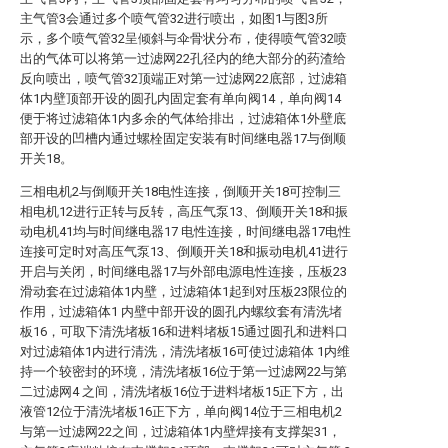
主气管3会通过多个喷气管32进行喷出，如图1与图3所
示，多个喷气管32呈倾斜与伞骨状分布，使得喷气管32喷
出的气体可以将第一过滤网22孔径内的绝大部分的药渣给
反向喷出，喷气管32顶端正对第一过滤网22底部，过滤箱
体1内壁顶部开设的圆孔内固定套有单向阀14，单向阀14
便于将过滤箱体1内多余的气体给排出，过滤箱体1外壁底
部开设的凹槽内通过螺栓固定安装有时间继电器17与倒顺
开关18。
三相电机2与倒顺开关18电性连接，倒顺开关18可控制三
相电机12进行正转与反转，高压气泵13、倒顺开关18和振
动电机41均与时间继电器17 电性连接，时间继电器17电性
连接可定时对高压气泵13、倒顺开关18和振动电机41进行
开启与关闭，时间继电器17与外部电源电性连接，压板23
滑动套在过滤箱体1内壁，过滤箱体1起到对压板23限位的
作用，过滤箱体1 内壁中部开设的圆孔内螺纹套有清洗堵
板16，可取下清洗堵板16和进料堵板15通过圆孔和进料口
对过滤箱体1内进行清洗，清洗堵板16可使过滤箱体 1内维
持一个较密封的环境，清洗堵板16位于第一过滤网22与第
二过滤网4 之间，清洗堵板16位于进料堵板15正下方，出
液管12位于清洗堵板16正下方，单向阀14位于三相电机2
与第一过滤网22之间，过滤箱体1内壁焊接有支撑架31，