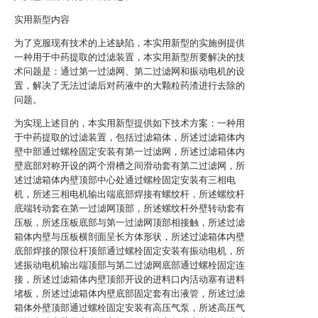
实用新型内容
为了克服现有技术的上述缺陷，本实用新型的实施例提供
一种用于中药提取的过滤装置，本实用新型所要解决的技
术问题是：通过第一过滤网、第二过滤网和振动电机的设
置，解决了无法过滤后对药液中的大颗粒药渣进行去除的
问题。
为实现上述目的，本实用新型提供如下技术方案：一种用
于中药提取的过滤装置，包括过滤箱体，所述过滤箱体内
壁中部通过螺栓固定安装有第一过滤网，所述过滤箱体内
壁底部对称开设的两个滑槽之间滑动套有第二过滤网，所
述过滤箱体内壁顶部中心处通过螺栓固定安装有三相电
机，所述三相电机输出端底部焊接有螺纹杆，所述螺纹杆
底端转动套在第一过滤网顶部，所述螺纹杆外壁转动套有
压板，所述压板底部与第一过滤网顶部相接触，所述过滤
箱体内壁与压板横剖面呈长方体形状，所述过滤箱体内壁
底部焊接的限位杆顶部通过螺栓固定安装有振动电机，所
述振动电机输出端顶部与第二过滤网底部通过螺栓固定连
接，所述过滤箱体内壁顶部开设的进料口内活动塞有进料
堵板，所述过滤箱体内壁底部固定套有出液管，所述过滤
箱体外壁顶部通过螺栓固定安装有高压气泵，所述高压气