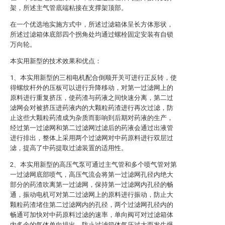
架，所述主气管底端粘接在支撑架顶部。
在一个优选地实施方式中，所述过滤箱体呈长方体形状，
所述过滤箱体底部四个拐角处均通过螺栓固定安装有自锁
万向轮。
本实用新型的技术效果和优点：
1、本实用新型的三相电机配合倒顺开关可进行正反转，使
得螺纹杆外的压板可以进行升降移动，对第一过滤网上的
原料进行重复挤压，使药渣与药液之间快速分离，第二过
滤网会对被挤压进药液内的大颗粒药渣进行再次过滤，防
止这些大颗粒药渣成为杂质而影响到后期对药液的生产，
经过第一过滤网和第二过滤网过滤后的药液会通过出液管
进行排出，整体上采用两个过滤网对中药原料进行双层过
滤，提高了中药提取过滤装置的适用性。
2、本实用新型的高压气泵可通过主气管和多个喷气管对第
一过滤网底部喷气，高压气流会将第一过滤网孔径内绝大
部分的药渣吹离第一过滤网，保持第一过滤网内孔径的畅
通，振动电机可对第二过滤网上的原料进行振动，防止大
颗粒药渣堵住第二过滤网内的孔径，两个过滤网孔径内的
畅通可加快对中药原料过滤的速率，单向阀可对过滤箱体
内多余的气体单向排出，防止过滤箱体气压过大而发生爆