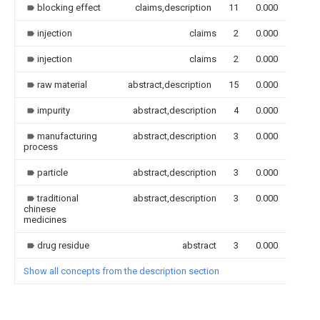
blocking effect
claims,description
11
0.000
injection
claims
2
0.000
injection
claims
2
0.000
raw material
abstract,description
15
0.000
impurity
abstract,description
4
0.000
manufacturing
abstract,description
3
0.000
process
particle
abstract,description
3
0.000
traditional
abstract,description
3
0.000
chinese
medicines
drug residue
abstract
3
0.000
Show all concepts from the description section