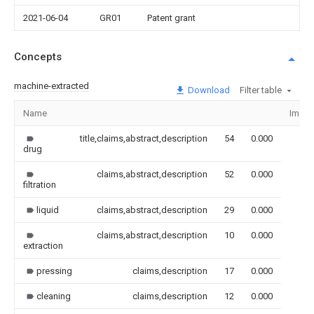
2021-06-04
GR01
Patent grant
Concepts
machine-extracted
Download
Filter table
Name
Imag
title,claims,abstract,description
54
0.000
drug
claims,abstract,description
52
0.000
filtration
liquid
claims,abstract,description
29
0.000
claims,abstract,description
10
0.000
extraction
pressing
claims,description
17
0.000
cleaning
claims,description
12
0.000