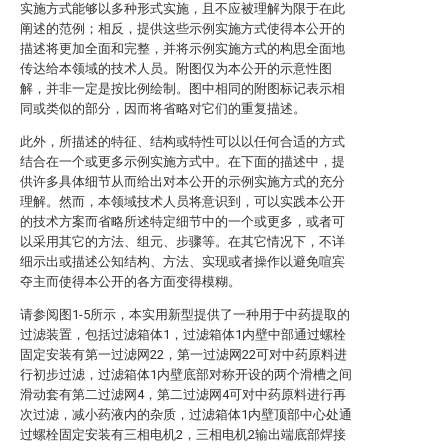
实施方式能够以多种形式实施，且不应被理解为限于在此
阐述的范例；相反，提供这些示例实施方式使得本公开的
描述将更加全面和完整，并将示例实施方式的构思全面地
传达给本领域的技术人员。附图仅为本公开的示意性图
解，并非一定是按比例绘制。图中相同的附图标记表示相
同或类似的部分，因而将省略对它们的重复描述。
此外，所描述的特征、结构或特性可以以任何合适的方式
结合在一个或更多示例实施方式中。在下面的描述中，提
供许多具体细节从而给出对本公开的示例实施方式的充分
理解。然而，本领域技术人员将意识到，可以实践本公开
的技术方案而省略所述特定细节中的一个或更多，或者可
以采用其它的方法、组元、步骤等。在其它情况下，不详
细示出或描述公知结构、方法、实现或者操作以避免喧宾
夺主而使得本公开的各方面变得模糊。
请参阅图1-5所示，本实用新型提供了一种用于中药提取的
过滤装置，包括过滤箱体1，过滤箱体1内壁中部通过螺栓
固定安装有第一过滤网22，第一过滤网22可对中药原料进
行初步过滤，过滤箱体1内壁底部对称开设的两个滑槽之间
滑动套有第二过滤网4，第二过滤网4可对中药原料进行再
次过滤，减小药液内的杂质，过滤箱体1内壁顶部中心处通
过螺栓固定安装有三相电机2，三相电机2输出端底部焊接