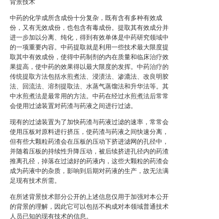
背景技术
中药的化学成所含成份十分复杂，既有含有多种有效成
份，又有无效成份，也包含有毒成份。提取其有效成分并
进一步加以分离、纯化，得到有效单体是中药研究领域中
的一项重要内容。中药提取就是利用一些技术最大限度提
取其中有效成份，使得中药制剂的内在质量和临床治疗效
果提高，使中药的效果得以最大限度的发挥。中药治疗的
传统提取方法包括水煎煮法、浸渍法、渗漉法、改良明胶
法、回流法、溶剂提取法、水蒸气蒸馏法和升华法等。其
中水煎煮法是最常用的方法。中药在经过水煎煮法后常常
会使用过滤装置对药渣与药液之间进行过滤。
现有的过滤装置为了加快药渣与药液过滤的速率，常常会
使用压板对原料进行挤压，使药渣与药液之间快速分离，
但有些大颗粒药渣会在压板的压动下挤进滤网的孔径中，
并随着压板的持续性升降压动，被后续挤进孔径内的药渣
推离孔径，掉落在过滤好的药液内，这些大颗粒的药渣会
成为药液中的杂质，影响到后期对药液的生产，故无法满
足现有技术所需。
在所述背景技术部分公开的上述信息仅用于加强对本公开
的背景的理解，因此它可以包括不构成对本领域普通技术
人员已知的现有技术的信息。