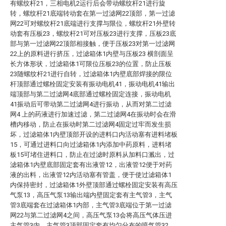
有螺纹杆21，三相电机2运行后会带动螺纹杆21进行旋
转，螺纹杆21底端转动套在第一过滤网22顶部，第一过滤
网22可对螺纹杆21底端进行支撑与限位，螺纹杆21外壁转
动套有压板23，螺纹杆21可对压板23进行支撑，压板23底
部与第一过滤网22顶部相接触，便于压板23对第一过滤网
22上的原料进行挤压，过滤箱体1内壁与压板23 横剖面呈
长方体形状，过滤箱体1可限位压板23的位置，防止压板
23随螺纹杆21进行自转，过滤箱体1内壁底部焊接的限位
杆顶部通过螺栓固定安装有振动电机41，振动电机41输出
端顶部与第二过滤网4底部通过螺栓固定连接，振动电机
41振动后可带动第二过滤网4进行振动，从而对第二过滤
网4 上的药液进行加速过滤，第二过滤网4在振动时会在滑
槽内移动，防止在振动时第二过滤网4固定过牢而发生损
坏，过滤箱体1内壁顶部开设的进料口内活动塞有进料堵板
15，可通过进料口向过滤箱体1内添加中药原料，进料堵
板15可堵住进料口，防止在过滤时原料从加料口溅出，过
滤箱体1内壁底部固定套有出液管12，出液管12便于对药
液的出料，出液管12内活动塞有管盖，便于使过滤箱体1
内保持密封，过滤箱体1外壁顶部通过螺栓固定安装有高压
气泵13，高压气泵13输出端内壁固定套有主气管3，主气
管3底端套在过滤箱体1内部，主气管3底端位于第一过滤
网22与第二过滤网4之间，高压气泵13会将高压气体压进
主气管3内，主气管3顶部固定套有均匀分布的喷气管32，