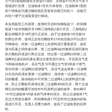
主气管3底端粘接在支撑架31顶部，支撑架31可对主气管 3
底端进行支撑，过滤箱体1呈长方体形状，过滤箱体1底部
四个拐角处均通过螺栓固定安装有自锁万向轮11，自锁万
向轮11便于过滤装置进行移动。
本实用新型工作原理：使用时开启时间继电器17，时间继
电器17会对倒顺开关18和三相电机2进行开启，三相电机2
配合倒顺开关18可进行正反转，由于过滤箱体1对压板23
的限位作用，使得正反转后螺纹杆21外的压板23可以进行
升降移动，对第一过滤网22上的原料进行重复挤压，使药
渣与药液之间快速分离，第二过滤网4会对被挤压进药液内
的大颗粒药渣进行再次过滤，经过第一过滤网22和第二过
滤网4过滤后的药液会通过出液管进行排出，开启高压气泵
13和振动电机41，高压气泵13可通过主气管3和多个喷气
管32对第一过滤网22底部喷气，高压气流会将第一过滤网
22孔径内药渣吹离第一过滤网22，保持第一过滤网22内孔
径的畅通，振动电机41可对第二过滤网4上的原料进行振
动，防止大颗粒药渣堵住第二过滤网4内的孔径，两个过滤
网孔径内的畅通可加快对中药原料过滤的速率，单向阀可
14 对过滤箱体1内多余的气体单向排出，防止过滤箱体1气
压过大而发生爆炸，时间继电器17可定时对过滤箱内的电
器进行开启，无需人员费力操作，提高了过滤装置的实用
性。