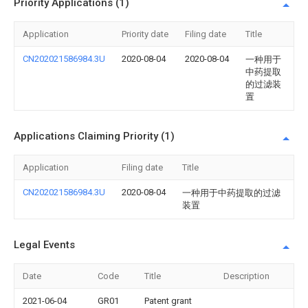
Priority Applications (1)
Application
Priority date
Filing date
Title
CN202021586984.3U
2020-08-04
2020-08-04
一种用于
中药提取
的过滤装
置
Applications Claiming Priority (1)
Application
Filing date
Title
CN202021586984.3U
2020-08-04
一种用于中药提取的过滤
装置
Legal Events
Date
Code
Title
Description
2021-06-04
GR01
Patent grant