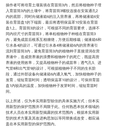
操作者可将培育土壤装填在育苗筒3内，然后将植物种子埋
入育苗筒3内的土壤中，将育苗筒3螺纹连接在安装通孔2
内的底部，同时向储液箱6的注入营养液，再将储液箱6安
装在育苗盘1的下端面，最后将透明保温罩10安装在育苗
盘1上。育苗筒3的设计，可根据不同的育苗要求，选择不
同内径尺寸的育苗筒3，将单粒植物种子种植在育苗筒3
内，避免成苗后根系互相缠绕，方便后期移栽；储液箱6和
引水条4的设计，可通过引水条4将储液箱6内的营养液引
流到育苗筒3内，避免育苗筒3内的植物种子直接浸润在营
养液中，造成营养液的浪费和植物种子的死亡，既提高营
养液的使用效率，又提高植物种子的成苗率；透气孔5、进
气管8和出气管9的设计，可根据植物种子不同的生长阶
段，通过外部设备向储液箱6内通入氧气，加快植物种子的
发育，缩短育苗时间；透明保温罩10的设计，可保持育苗
盘1内较高的温度，加快植物种子发芽时间，缩短育苗时
间。
以上所述，仅为本实用新型较佳的具体实施方式；但本实
用新型的保护范围并不局限于此。任何熟悉本技术领域的
技术人员在本实用新型揭露的技术范围内，根据本实用新
型的技术方案及其改进构思加以等同替换或改变，都应涵
盖在本实用新型的保护范围内。