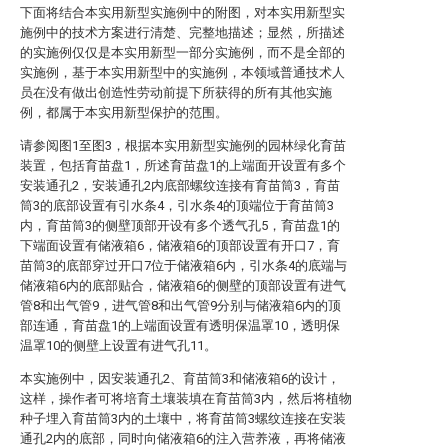
下面将结合本实用新型实施例中的附图，对本实用新型实
施例中的技术方案进行清楚、完整地描述；显然，所描述
的实施例仅仅是本实用新型一部分实施例，而不是全部的
实施例，基于本实用新型中的实施例，本领域普通技术人
员在没有做出创造性劳动前提下所获得的所有其他实施
例，都属于本实用新型保护的范围。
请参阅图1至图3，根据本实用新型实施例的园林绿化育苗
装置，包括育苗盘1，所述育苗盘1的上端面开设置有多个
安装通孔2，安装通孔2内底部螺纹连接有育苗筒3，育苗
筒3的底部设置有引水条4，引水条4的顶端位于育苗筒3
内，育苗筒3的侧壁顶部开设有多个透气孔5，育苗盘1的
下端面设置有储液箱6，储液箱6的顶部设置有开口7，育
苗筒3的底部穿过开口7位于储液箱6内，引水条4的底端与
储液箱6内的底部贴合，储液箱6的侧壁的顶部设置有进气
管8和出气管9，进气管8和出气管9分别与储液箱6内的顶
部连通，育苗盘1的上端面设置有透明保温罩10，透明保
温罩10的侧壁上设置有进气孔11。
本实施例中，因安装通孔2、育苗筒3和储液箱6的设计，
这样，操作者可将培育土壤装填在育苗筒3内，然后将植物
种子埋入育苗筒3内的土壤中，将育苗筒3螺纹连接在安装
通孔2内的底部，同时向储液箱6的注入营养液，再将储液