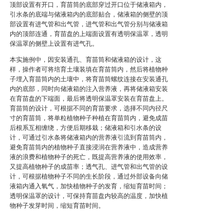
顶部设置有开口，育苗筒的底部穿过开口位于储液箱内，
引水条的底端与储液箱内的底部贴合，储液箱的侧壁的顶
部设置有进气管和出气管，进气管和出气管分别与储液箱
内的顶部连通，育苗盘的上端面设置有透明保温罩，透明
保温罩的侧壁上设置有进气孔。
本实施例中，因安装通孔、育苗筒和储液箱的设计，这
样，操作者可将培育土壤装填在育苗筒内，然后将植物种
子埋入育苗筒内的土壤中，将育苗筒螺纹连接在安装通孔
内的底部，同时向储液箱的注入营养液，再将储液箱安装
在育苗盘的下端面，最后将透明保温罩安装在育苗盘上。
育苗筒的设计，可根据不同的育苗要求，选择不同内径尺
寸的育苗筒，将单粒植物种子种植在育苗筒内，避免成苗
后根系互相缠绕，方便后期移栽；储液箱和引水条的设
计，可通过引水条将储液箱内的营养液引流到育苗筒内，
避免育苗筒内的植物种子直接浸润在营养液中，造成营养
液的浪费和植物种子的死亡，既提高营养液的使用效率，
又提高植物种子的成苗率；透气孔、进气管和出气管的设
计，可根据植物种子不同的生长阶段，通过外部设备向储
液箱内通入氧气，加快植物种子的发育，缩短育苗时间；
透明保温罩的设计，可保持育苗盘内较高的温度，加快植
物种子发芽时间，缩短育苗时间。