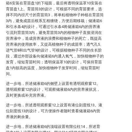
箱6安装在育苗盘1的下端面，最后将透明保温罩10安装在
育苗盘1上。育苗筒3的设计，可根据不同的育苗要求，选
择不同内径尺寸的育苗筒3，将单粒植物种子种植在育苗筒
3内，避免成苗后根系互相缠绕，方便后期移栽；储液箱6
和引水条4的设计，可通过引水条4将储液箱6内的营养液
引流到育苗筒3内，避免育苗筒3内的植物种子直接浸润在
营养液中，造成营养液的浪费和植物种子的死亡，既提高
营养液的使用效率，又提高植物种子的成苗率；透气孔5、
进气管8和出气管9的设计，可根据植物种子不同的生长阶
段，通过外部设备向储液箱6内通入氧气，加快植物种子的
发育，缩短育苗时间；透明保温罩10的设计，可保持育苗
盘1内较高的温度，加快植物种子发芽时间，缩短育苗时
间。
进一步地，所述储液箱6的侧壁上设置有透明观察窗12。
透明观察窗12的设计，可观察储液箱6内的营养液状况，
及时更换或补充营养液。
进一步地，所述透明观察窗12上设置有液位刻度线13。液
位刻度线13的设计，可方便操作者随时查看储液箱6内营
养液的剩余量。
进一步地，所述储液箱6的顶端设置有限位柱14，所述育