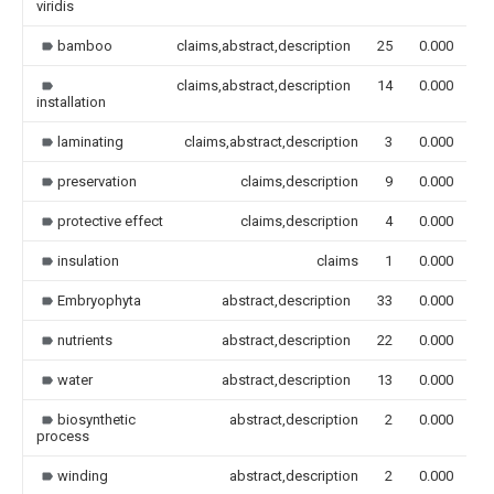
viridis
bamboo
claims,abstract,description
25
0.000
claims,abstract,description
14
0.000
installation
laminating
claims,abstract,description
3
0.000
preservation
claims,description
9
0.000
protective effect
claims,description
4
0.000
insulation
claims
1
0.000
Embryophyta
abstract,description
33
0.000
nutrients
abstract,description
22
0.000
water
abstract,description
13
0.000
biosynthetic
abstract,description
2
0.000
process
winding
abstract,description
2
0.000