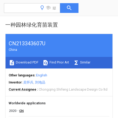
一种园林绿化育苗装置
CN213343607U
China
Download PDF
Find Prior Art
Similar
Other languages
English
Inventor
吴怀兵
刘地品
Current Assignee
Chongqing Shifeng Landscape Design Co ltd
Worldwide applications
2020
CN