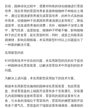
目前，园林绿化过程中，需要对特殊的绿化植物进行育苗
培养，现在常用的育苗培养多直接将植物种子种植在土壤
中，通过定期浇灌营养液完成育苗培养，此种方式虽然操
作简单，但植物种子容易因营养液浇灌过多而死亡，降低
成苗率，也造成营养液的浪费；另外，植物种子深埋土壤
中，透气性差，温度较低，植物种子呼吸不畅，影响植物
种子的正常发育，延长育苗时间；同时，成苗之间根系容
易缠绕，影响后期移栽，本实用新型针对以上问题提出了
一种新的解决方案。
实用新型内容
针对现有技术中存在的问题，本实用新型的目的在于提供
一种园林绿化育苗装置，以解决背景技术中所提到的技术
问题。
为解决上述问题，本实用新型采用如下的技术方案。
根据本实用新型实施例的园林绿化育苗装置，包括育苗
盘，所述育苗盘的上端面开设置有多个安装通孔，安装通
孔内底部螺纹连接有育苗筒，育苗筒的底部设置有引水
条，引水条的顶端位于育苗筒内，育苗筒的侧壁顶部开设
有多个透气孔，育苗盘的下端面设置有储液箱，储液箱的