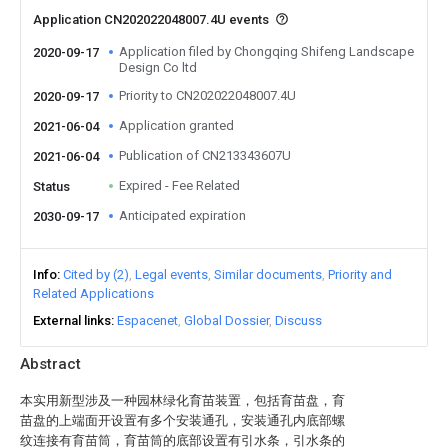
Application CN202022048007.4U events
Application filed by Chongqing Shifeng Landscape
2020-09-17
Design Co ltd
Priority to CN202022048007.4U
2020-09-17
Application granted
2021-06-04
Publication of CN213343607U
2021-06-04
Expired - Fee Related
Status
Anticipated expiration
2030-09-17
Info
Cited by (2)
Legal events
Similar documents
Priority and
Related Applications
External links
Espacenet
Global Dossier
Discuss
Abstract
本实用新型涉及一种园林绿化育苗装置，包括育苗盘，育
苗盘的上端面开设置有多个安装通孔，安装通孔内底部螺
纹连接有育苗筒，育苗筒的底部设置有引水条，引水条的