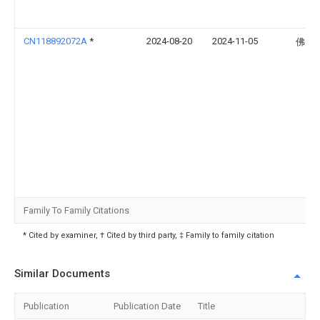
CN118892072A
*
2024-08-20
2024-11-05
佛山
Family To Family Citations
* Cited by examiner, † Cited by third party, ‡ Family to family citation
Similar Documents
Publication
Publication Date
Title