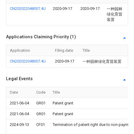
CN202022048007.4U
2020-09-17
2020-09-17
一种园林
绿化育苗
装置
Applications Claiming Priority (1)
Application
Filing date
Title
CN202022048007.4U
2020-09-17
一种园林绿化育苗装置
Legal Events
Date
Code
Title
2021-06-04
GR01
Patent grant
2021-06-04
GR01
Patent grant
2024-09-13
CF01
Termination of patent right due to non-payment