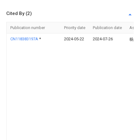
Cited By (2)
Publication number
Priority date
Publication date
Assi
CN118383197A
*
2024-05-22
2024-07-26
杨婧