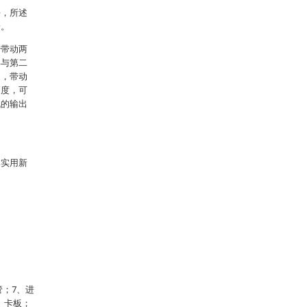
块，所述
端。
转带动两
得与第二
动，带动
高度，可
机的输出
本实用新
管；7、进
、卡板；