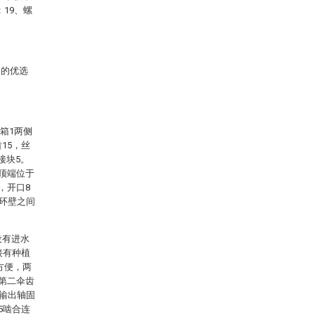
；19、螺
述的优选
箱1两侧
15，丝
接块5。
1顶端位于
，开口8
和环壁之间
设有进水
接有种植
方便，两
个第二伞齿
的输出轴固
5啮合连