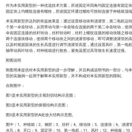
作为本实用新型的一种优选技术方案，所述固定环四角均固定连接有固定
固定块上均螺纹连接有螺栓，所述固定环通过螺栓可拆卸连接于种植箱顶
本实用新型所达到的有益效果是：通过设置移动块和浇灌管，第二电机运
个第一伞齿转动，从而带动与第一伞齿啮合连接的两个第二伞齿转动，使
伞齿固定连接的丝杆转动，丝杆转动时，丝杆上螺纹连接的移动块随之移
两个连接块移动，使得两个移动块之间的浇灌管移动，即可调整浇灌管的
以及时根据菇体的生长高度进行调节浇灌管高度，通过设置风叶，第一电
轴带动风叶转动，对种植箱进行散热，避免温度过高导致生长速度过慢。
附图说明
附图用来提供对本实用新型的进一步理解，并且构成说明书的一部分，与
型的实施例一起用于解释本实用新型，并不构成对本实用新型的限制。
在附图中：
图1是本实用新型的主视剖切结构示意图；
图2是本实用新型的俯视结构示意图；
图3是本实用新型的A处放大结构示意图。
图中：1、种植箱；2、侧腔；3、丝杆；4、移动块；5、连接块；6、浇灌
水孔；8、开口；9、固定环；10、第一电机；11、风叶；12、种植板；13