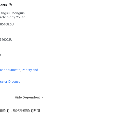
vents
 Jiangsu Chongrun
echnology Co Ltd
386108.6U
3246072U
n
lar documents
Priority and
ssier
Discuss
Hide Dependent
(1)，所述种植箱(1)两侧