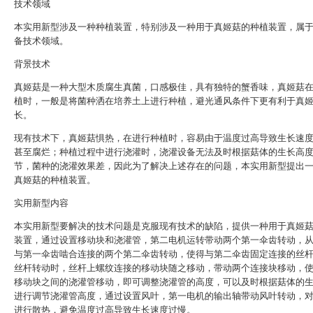
技术领域
本实用新型涉及一种种植装置，特别涉及一种用于真姬菇的种植装置，属
备技术领域。
背景技术
真姬菇是一种大型木质腐生真菌，口感极佳，具有独特的蟹香味，真姬菇
植时，一般是将菌种洒在培养土上进行种植，避光通风条件下更有利于真
长。
现有技术下，真姬菇惧热，在进行种植时，容易由于温度过高导致生长速
甚至腐烂；种植过程中进行浇灌时，浇灌设备无法及时根据菇体的生长高
节，菌种的浇灌效果差，因此为了解决上述存在的问题，本实用新型提出
真姬菇的种植装置。
实用新型内容
本实用新型要解决的技术问题是克服现有技术的缺陷，提供一种用于真姬
装置，通过设置移动块和浇灌管，第二电机运转带动两个第一伞齿转动，
与第一伞齿啮合连接的两个第二伞齿转动，使得与第二伞齿固定连接的丝
丝杆转动时，丝杆上螺纹连接的移动块随之移动，带动两个连接块移动，
移动块之间的浇灌管移动，即可调整浇灌管的高度，可以及时根据菇体的
进行调节浇灌管高度，通过设置风叶，第一电机的输出轴带动风叶转动，
进行散热，避免温度过高导致生长速度过慢。