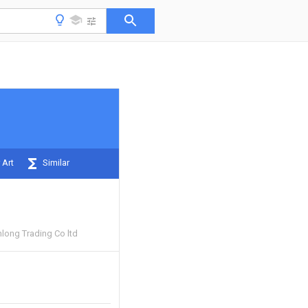
 Art
Similar
ong Trading Co ltd