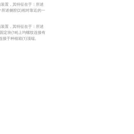
植装置，其特征在于：所述
个所述侧腔(2)相对靠近的一
植装置，其特征在于：所述
固定块(18)上均螺纹连接有
卸连接于种植箱(1)顶端。