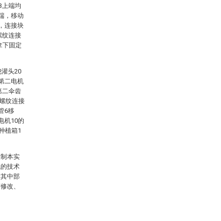
3上端均
端，移动
，连接块
螺纹连接
拿下固定
灌头20
第二电机
第二伞齿
上螺纹连接
管6移
电机10的
种植箱1
限制本实
域的技术
对其中部
何修改、