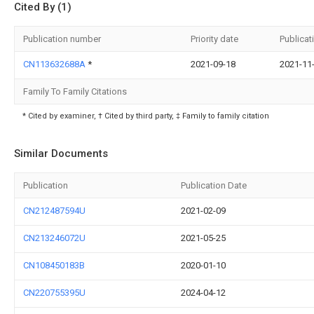
Cited By (1)
Publication number
Priority date
Publicat
CN113632688A
*
2021-09-18
2021-11
Family To Family Citations
* Cited by examiner, † Cited by third party, ‡ Family to family citation
Similar Documents
Publication
Publication Date
CN212487594U
2021-02-09
CN213246072U
2021-05-25
CN108450183B
2020-01-10
CN220755395U
2024-04-12