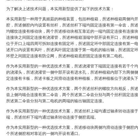
为了解决上述技术问题，本实用新型提供了如下的技术方案：
本实用新型一种用于真姬菇的种植装置，包括种植箱，所述种植箱两侧均
腔，所述侧腔内均设置有丝杆，所述丝杆下端均固定连接有第一伞齿，所
均螺纹连接有移动块，两个所述移动块相互靠近的一端均固定连接有连接
连接块之间固定连接有浇灌管，所述种植箱顶端中部开设有开口，所述种
位于开口上端四周可拆卸连接有固定环，所述固定环中部固定连接有第一
述开口内设置有风叶，所述风叶固定连接于第一电机的输出轴，所述固定
环壁之间固定连接有防尘网，所述种植箱底腔固定连接有第二电机。
作为本实用新型的一种优选技术方案，所述浇灌管下端固定连接有若干个
的浇灌头，所述浇灌管一侧中部开设有进水孔，所述种植箱内部下方两侧
定连接有卡板，所述卡板之间滑动连接有种植板，所述种植板位于浇灌头
作为本实用新型的一种优选技术方案，两个所述丝杆的螺纹方向相反，所
齿上侧均啮合连接有第二伞齿，两个所述第二伞齿分别与两个丝杆固定连
所述第二伞齿分别与第二电机的两端的输出轴固定连接。
作为本实用新型的一种优选技术方案，所述丝杆上端均通过轴承转动连接
端，所述丝杆下端均通过轴承转动连接于侧腔底端。
作为本实用新型的一种优选技术方案，所述移动块两侧均滑动连接于侧腔
个所述侧腔相对靠近的一侧均开设有通口。