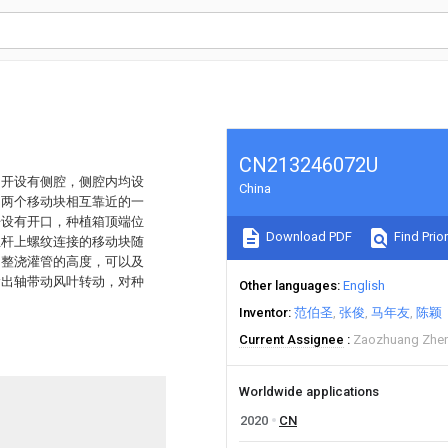
CN213246072U
均开设有侧腔，侧腔内均设
China
，两个移动块相互靠近的一
开设有开口，种植箱顶端位
Download PDF
Find Prior
丝杆上螺纹连接的移动块随
调整浇灌管的高度，可以及
输出轴带动风叶转动，对种
Other languages
English
Inventor
范伯圣
张俊
马年友
陈颖
Current Assignee
Zaozhuang Zhenl
Worldwide applications
2020
CN