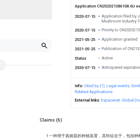
Application CN202021386108.6U e
Application filed by
2020-07-15
Mushroom Industry T
Priority to CN202021
2020-07-15
Application granted
2021-05-25
Publication of CN21
2021-05-25
Active
Status
Anticipated expiratio
2030-07-15
Info
Cited by (1)
Legal events
Simi
Related Applications
External links
Espacenet
Global Do
Claims
(6)
1.一种用于真姬菇的种植装置，其特征在于，包括种植箱