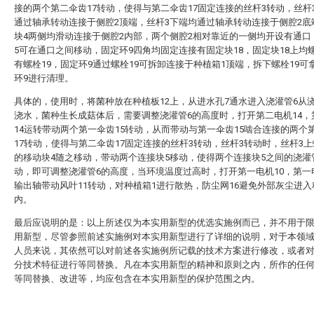
接的两个第二伞齿17转动，使得与第二伞齿17固定连接的丝杆3转动，丝杆
通过轴承转动连接于侧腔2顶端，丝杆3下端均通过轴承转动连接于侧腔2底
块4两侧均滑动连接于侧腔2内部，两个侧腔2相对靠近的一侧均开设有通口
5可在通口之间移动，固定环9四角均固定连接有固定块18，固定块18上均
有螺栓19，固定环9通过螺栓19可拆卸连接于种植箱1顶端，拆下螺栓19可
环9进行清理。
具体的，使用时，将菌种放在种植板12上，从进水孔7通水进入浇灌管6从浇
浇水，菌种生长成菇体后，需要调整浇灌管6的高度时，打开第二电机14，
14运转带动两个第一伞齿15转动，从而带动与第一伞齿15啮合连接的两个
17转动，使得与第二伞齿17固定连接的丝杆3转动，丝杆3转动时，丝杆3
的移动块4随之移动，带动两个连接块5移动，使得两个连接块5之间的浇灌
动，即可调整浇灌管6的高度，当环境温度过高时，打开第一电机10，第一
输出轴带动风叶11转动，对种植箱1进行散热，防尘网16避免外部灰尘进入
内。
最后应说明的是：以上所述仅为本实用新型的优选实施例而已，并不用于
用新型，尽管参照前述实施例对本实用新型进行了详细的说明，对于本领
人员来说，其依然可以对前述各实施例所记载的技术方案进行修改，或者
分技术特征进行等同替换。凡在本实用新型的精神和原则之内，所作的任
等同替换、改进等，均应包含在本实用新型的保护范围之内。