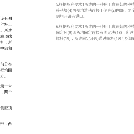
5.根据权利要求1所述的一种用于真姬菇的种
移动块(4)两侧均滑动连接于侧腔(2)内部，两
侧均开设有通口。
开设有侧
述丝杆上
6.根据权利要求1所述的一种用于真姬菇的种
块。所述
固定环(9)四角均固定连接有固定块(18)，所述
植箱顶端
螺栓(19)，所述固定环(9)通过螺栓(19)可拆
电机，所
环中部和
均匀分布
侧壁均固
下方。
述第一伞
接，两个
于侧腔顶
内部，两