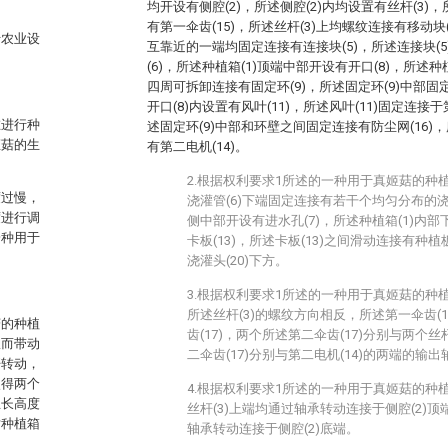
均开设有侧腔(2)，所述侧腔(2)内均设置有丝杆(3)
有第一伞齿(15)，所述丝杆(3)上均螺纹连接有移动块(
于农业设
互靠近的一端均固定连接有连接块(5)，所述连接块(
(6)，所述种植箱(1)顶端中部开设有开口(8)，所述种
四周可拆卸连接有固定环(9)，所述固定环(9)中部固
开口(8)内设置有风叶(11)，所述风叶(11)固定连接
在进行种
述固定环(9)中部和环壁之间固定连接有防尘网(16)
姬菇的生
有第二电机(14)。
2.根据权利要求1所述的一种用于真姬菇的种
度过慢，
浇灌管(6)下端固定连接有若干个均匀分布的浇灌
度进行调
侧中部开设有进水孔(7)，所述种植箱(1)内
一种用于
卡板(13)，所述卡板(13)之间滑动连接有种植板
浇灌头(20)下方。
3.根据权利要求1所述的一种用于真姬菇的种
所述丝杆(3)的螺纹方向相反，所述第一伞齿(
菇的种植
齿(17)，两个所述第二伞齿(17)分别与两个丝
从而带动
二伞齿(17)分别与第二电机(14)的两端的输
杆转动，
使得两个
4.根据权利要求1所述的一种用于真姬菇的种
生长高度
丝杆(3)上端均通过轴承转动连接于侧腔(2)顶
对种植箱
轴承转动连接于侧腔(2)底端。