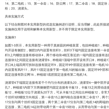
14、第二电机；15、第一伞齿；16、防尘网；17、第二伞齿；18、固定块
栓；20、浇灌头。
具体实施方式
以下结合附图对本实用新型的优选实施例进行说明，应当理解，此处所描
实施例仅用于说明和解释本实用新型，并不用于限定本实用新型。
实施例1
如图1-3所示，本实用新型一种用于真姬菇的种植装置，包括种植箱1，种植
均开设有侧腔2，侧腔2内均设置有丝杆3，丝杆3下端均固定连接有第一伞齿
杆3上均螺纹连接有移动块4，两个移动块4相互靠近的一端均固定连接有连
连接块5之间固定连接有浇灌管6，种植箱1顶端中部开设有开口8，种植箱
开口8上端四周可拆卸连接有固定环9，固定环9中部固定连接有第一电机10
内设置有风叶11，风叶11固定连接于第一电机10的输出轴，固定环9中部
固定连接有防尘网16，种植箱1底腔固定连接有第二电机14。
浇灌管6下端固定连接有若干个均匀分布的浇灌头20，浇灌管6一侧中部开
孔7，种植箱1内部下方两侧侧壁均固定连接有卡板13，卡板13之间滑动连
板12，种植板12位于浇灌头20下方，可从卡板13之间拉出种植板12，非常
个丝杆3的螺纹方向相反，第一伞齿15上侧均啮合连接有第二伞齿17，两
17分别与两个丝杆3固定连接，两个第二伞齿17分别与第二电机14的两端
定连接，第二电机14运转带动两个第一伞齿15转动，从而带动与第一伞齿1