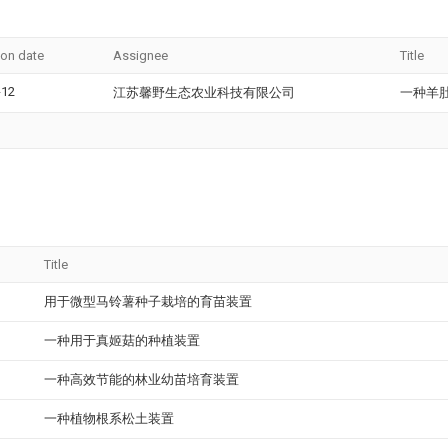
ion date
Assignee
Title
-12
江苏馨野生态农业科技有限公司
一种羊
Title
用于微型马铃薯种子栽培的育苗装置
一种用于真姬菇的种植装置
一种高效节能的林业幼苗培育装置
一种植物根系松土装置