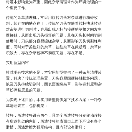
对灌木影响最为严重，因此杂草清理常作为环境治理的一
个重要工作。
传统的杂草清理机，常采用旋转刀头对杂草进行粉碎收
割，其存在的缺点在于；传统的刀头在随着转杆快速转动
对杂草进行切割时，容易出现刀杆与较硬的草根之间发生
硬接触，从而出现刀头损坏的问题，且在刀头长时间切割
使用时，刀头部分容易缠绕杂草，从而影响刀头切割锋利
度，同时对于柔性好的杂草，往往杂草在截断后，杂草体
积较大，存在杂草粉碎不彻底问题，存在不足。
实用新型内容
针对现有技术的不足，本实用新型提供了一种杂草清理装
置，解决了传统清理装置，刀头容易因硬接触损坏问题，
以及刀头持续切割时，因表面缠绕杂草，影响锋利度和杂
草粉碎精度差的问题。
为实现上述目的，本实用新型提供如下技术方案：一种杂
草清理装置，包括机架；
转杆，所述转杆设有两个，且两个所述转杆分别转动连接
有所述机架的内部，所述转杆的表面自上而下环设有多个
滑槽，所述滑槽为弧形结构，且内部设有滑杆；