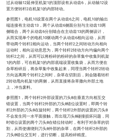
过从动轴12延伸至机架1的顶部设有从动齿6，从动轴12设
置方便转杆2在机架1的内部转动。
参照图1，电机10设置在两个从动齿6之间，电机10的输出
端连接有主动齿13，两个从动齿6侧面分别与主动齿13两
侧啮合，两个从动齿6分别啮合在主动齿13的两侧设计，
从而实现单个的电机10驱动两个从动齿6相向运动，从而
带动两个转杆2相向运动，当两个转杆2之间转动方向相向
运动时，相向运动意思为，两个转杆2转动方向均偏向两个
转杆2之间，从而可以将粉碎的粉碎的杂草集中收集到机架
1的内部，可在机架1的内部底端设置收集袋，从而方便在
杂草粉碎后，将杂草集中收集起来，同理当两个转杆2转动
方向远离两个转杆2之间时，杂草在切割后，则会随着转杆
2转动甩向机架1的两侧，从而直接将杂草撒向外部土地
上，冲当废料。
参照图1，两个转杆2外部设置的刀头8在垂直方向相互交
错设置，当两个转杆2外部的刀头8错位设置时，即两个转
杆2外部的刀头8在旋转时，两个转杆2外部的设置的刀头8
不会发生同一水平面接触，而出现刀头8碰撞损坏问题，同
时错位设置的两个刀头8在错位转动时，有利于对杂草的切
割，从而使缠绕到刀头8外部的杂草，在两个转杆2外部的
刀头8错位交互时，进行切断，提高粉碎精度。