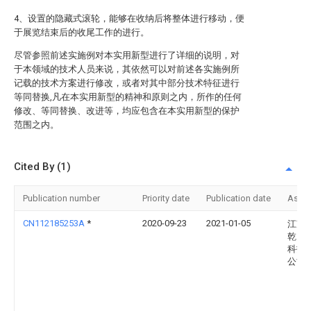
4、设置的隐藏式滚轮，能够在收纳后将整体进行移动，便
于展览结束后的收尾工作的进行。
尽管参照前述实施例对本实用新型进行了详细的说明，对
于本领域的技术人员来说，其依然可以对前述各实施例所
记载的技术方案进行修改，或者对其中部分技术特征进行
等同替换,凡在本实用新型的精神和原则之内，所作的任何
修改、等同替换、改进等，均应包含在本实用新型的保护
范围之内。
Cited By (1)
Publication number
Priority date
Publication date
Assi
CN112185253A
*
2020-09-23
2021-01-05
江苏
乾图
科技
公司