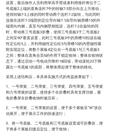
设置，最后操作人员利用举高手臂或者利用推杆将位于二
号底板2上端的直角连杆7中的转轴7-3部分向左上方推动，
使得转轴7-3上移的同时带动两个连杆7-2旋转，与此同时
连接在连杆7-2端部的定位导向轴7-1由导向轴滑槽15的外
端滑向内侧，直至与内侧壁相抵设，连杆7-2在旋转的同
时，带动将三号底板3折叠，使得三号底板3于二号底板2
之间呈90°垂直设置，此时三号底板3中的滑槽10扣设在磁
性定位柱5上，并利用磁性定位柱5与滑槽10的内壁磁性吸
附实现定位，将数个展板4定位在一号底板1与三号底板3
之间；整体在直角合页6的作用下稳定收纳；整体在收纳状
态下，通过启动一号电动升降杆18回缩，带动滚轮20下降
露出一号底板1的底部，将整体撑起便于整体的移动。
采用上述结构后，本具体实施方式的有益效果如下：
1、一号弹簧、二号弹簧、三号弹簧、四号弹簧、五号弹簧
和六号弹簧的设置，使得多个在折叠时具有支撑功效，避
免折叠屏在折叠收纳时被压坏；
2、一号弹簧、二号弹簧的设置，便于多个展板呈“W”状自
动展开，便于展示工作的快速进行；
3、将一号底板、二号底板和三号底板设置成可折叠状，便
于将多个展板归拢后定位，便于收纳；