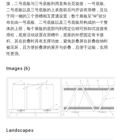
接，二号底板与三号底板利用直角合页旋接，一号底板、
二号底板以及三号底板的上表面前后均开设有滑槽，且位
于同一侧的三个滑槽相互贯通设置；数个展板呈“W”状分
布在由一号底板、二号底板以及三号底板所构成的一个整
体的上部，每个展板的底部均利用定位销可拆卸式连接有
滑柱，底座活动设置在滑槽中，底座的外壁固定有卡接
杆。其在折叠时具有支撑功效，避免折叠屏在折叠收纳时
被压坏，且方便折叠屏的展开与折叠，且便于运输，实用
性更强。
Images (
6
)
Landscapes