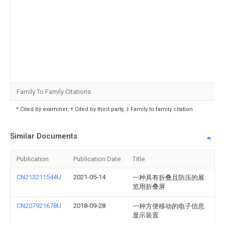
Family To Family Citations
* Cited by examiner, † Cited by third party, ‡ Family to family citation
Similar Documents
Publication
Publication Date
Title
CN213211544U
2021-05-14
一种具有折叠且防压的展
览用折叠屏
CN207921678U
2018-09-28
一种方便移动的电子信息
显示装置