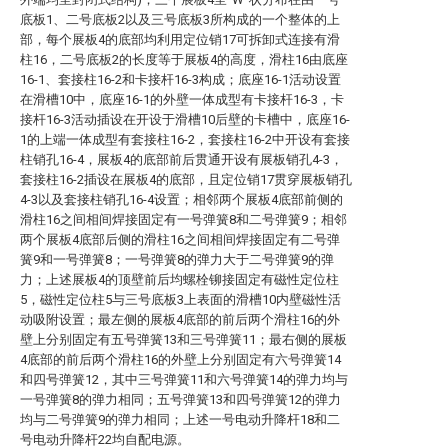
底板1、二号底板2以及三号底板3所构成的一个整体的上
部，每个展板4的底部均利用定位销17可拆卸式连接有滑
柱16，二号底板2的长度等于展板4的高度，滑柱16由底座
16-1、套接柱16-2和卡接杆16-3构成；底座16-1活动设置
在滑槽10中，底座16-1的外壁一体成型有卡接杆16-3，卡
接杆16-3活动插设在开设于滑槽10后壁的卡槽中，底座16-
1的上端一体成型有套接柱16-2，套接柱16-2中开设有套接
柱销孔16-4，展板4的底部前后贯通开设有展板销孔4-3，
套接柱16-2插设在展板4的底部，且定位销17贯穿展板销孔
4-3以及套接柱销孔16-4设置；相邻两个展板4底部前侧的
滑柱16之间相间焊接固定有一号弹簧8和二号弹簧9；相邻
两个展板4底部后侧的滑柱16之间相间焊接固定有二号弹
簧9和一号弹簧8；一号弹簧8的弹力大于二号弹簧9的弹
力；上述展板4的顶壁前后均螺栓铆接固定有磁性定位柱
5，磁性定位柱5与三号底板3上表面的滑槽10内壁磁性活
动吸附设置；最左侧的展板4底部的前后两个滑柱16的外
壁上分别固定有五号弹簧13和三号弹簧11；最右侧的展板
4底部的前后两个滑柱16的外壁上分别固定有六号弹簧14
和四号弹簧12，其中三号弹簧11和六号弹簧14的弹力均与
一号弹簧8的弹力相同；五号弹簧13和四号弹簧12的弹力
均与二号弹簧9的弹力相同；上述一号电动升降杆18和二
号电动升降杆22均自配电源。