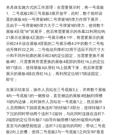
本具体实施方式的工作原理：在需要展示时，将一号底板
1、二号底板2和三号底板3展开放平，此时，数个相邻设
置的展板4在一号弹簧8和二号弹簧9的弹力作用下展开，
且由于一号弹簧8的弹力大于二号弹簧9的弹力，使得数个
展板4呈现“W”状展开，然后将需要展示的布幕22利用拉钩
21展示在展板4正面的一号展示槽4-1中，将需要展示的展
示框24卡设在展板4背面的二号展示槽4-2中的数个二号电
动升降杆22之间，二号电动升降杆22用于适应不同尺寸大
小和不同外轮廓的展示框24的定位固定，当需要更换不展
板4时，只需要将所需更换的展板4底部的滑柱16上的定位
销17拔出，使得展板4从滑柱16上脱离下来，然后将需要
展示的展板4插在滑柱16上，再利用定位销17插设固定，
即可；
在展示结束后，操作人员站在三号底板3上，并将数个展板
4向一号底板1的一侧推动，直至侧边的展板4抵触到滑槽
10的内边缘，此时操作人员站在一号底板1上，然后操作
人员用脚向下踩踏直角连杆7的转轴7-3部分，使得转轴7-3
下沉的同时带动两个连杆7-2旋转，与此同时连接在连杆7-
2端部的定位导向轴7-1由导向轴滑槽15的外端滑向内侧，
直至与内侧壁相抵设，连杆7-2在旋转的同时，带动二号底
板2向上折叠，使得二号底板2与一号底板1之间呈90°垂直