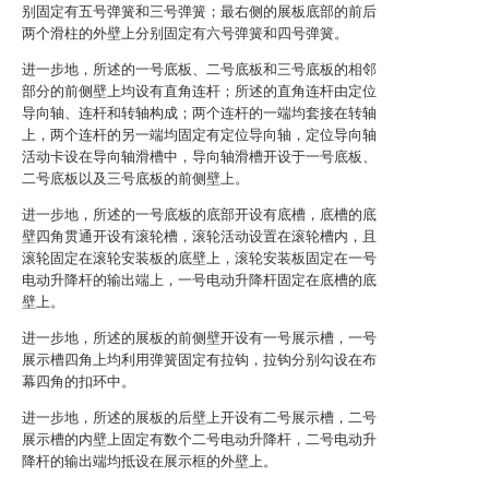
别固定有五号弹簧和三号弹簧；最右侧的展板底部的前后
两个滑柱的外壁上分别固定有六号弹簧和四号弹簧。
进一步地，所述的一号底板、二号底板和三号底板的相邻
部分的前侧壁上均设有直角连杆；所述的直角连杆由定位
导向轴、连杆和转轴构成；两个连杆的一端均套接在转轴
上，两个连杆的另一端均固定有定位导向轴，定位导向轴
活动卡设在导向轴滑槽中，导向轴滑槽开设于一号底板、
二号底板以及三号底板的前侧壁上。
进一步地，所述的一号底板的底部开设有底槽，底槽的底
壁四角贯通开设有滚轮槽，滚轮活动设置在滚轮槽内，且
滚轮固定在滚轮安装板的底壁上，滚轮安装板固定在一号
电动升降杆的输出端上，一号电动升降杆固定在底槽的底
壁上。
进一步地，所述的展板的前侧壁开设有一号展示槽，一号
展示槽四角上均利用弹簧固定有拉钩，拉钩分别勾设在布
幕四角的扣环中。
进一步地，所述的展板的后壁上开设有二号展示槽，二号
展示槽的内壁上固定有数个二号电动升降杆，二号电动升
降杆的输出端均抵设在展示框的外壁上。