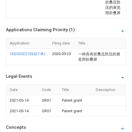
折叠且防
压的展览
用折叠屏
Applications Claiming Priority (1)
Application
Filing date
Title
CN202022103427.8U
2020-09-23
一种具有折叠且防压的展
览用折叠屏
Legal Events
Date
Code
Title
Description
2021-05-14
GR01
Patent grant
2021-05-14
GR01
Patent grant
Concepts