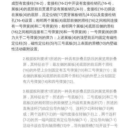
成型有套接柱(16-2)，套接柱(16-2)中开设有套接柱销孔(16-4)，
展板(4)的底部前后贯通开设有展板销孔(4-3)，套接柱(16-2)插设
在展板(4)的底部，且定位销(17)贯穿展板销孔(4-3)以及套接柱销
孔(16-4)设置；相邻两个展板(4)底部前侧的滑柱(16)之间相间连接
有一号弹簧(8)和二号弹簧(9)；相邻两个展板(4)底部后侧的滑柱
(16)之间相间连接有二号弹簧(9)和一号弹簧(8)；一号弹簧(8)的弹
力大于二号弹簧(9)的弹力；上述展板(4)的顶壁前后均固定有磁性
定位柱(5)，磁性定位柱(5)与三号底板(3)上表面的滑槽(10)内壁磁
性活动吸附设置。
2.根据权利要求1所述的一种具有折叠且防压的展览用折叠
屏，其特征在于：最左侧的展板(4)底部的前后两个滑柱
(16)的外壁上分别固定有五号弹簧(13)和三号弹簧(11)；最
右侧的展板(4)底部的前后两个滑柱(16)的外壁上分别固定
有六号弹簧(14)和四号弹簧(12)。
3.根据权利要求1所述的一种具有折叠且防压的展览用折叠
屏，其特征在于：所述的一号底板(1)、二号底板(2)和三号
底板(3)的相邻部分的前侧壁上均设有直角连杆(7)；所述的
直角连杆(7)由定位导向轴(7-1)、连杆(7-2)和转轴(7-3)构
成；两个连杆(7-2)的一端均套接在转轴(7-3)上，两个连杆
(7-2)的另一端均固定有定位导向轴(7-1)，定位导向轴(7-1)
活动卡设在导向轴滑槽(15)中，导向轴滑槽(15)开设于一号