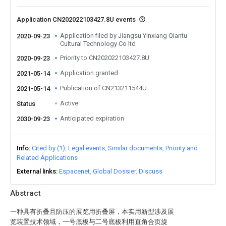
Application CN202022103427.8U events
Application filed by Jiangsu Yinxiang Qiantu
2020-09-23
Cultural Technology Co ltd
Priority to CN202022103427.8U
2020-09-23
Application granted
2021-05-14
Publication of CN213211544U
2021-05-14
Active
Status
Anticipated expiration
2030-09-23
Info
Cited by (1)
Legal events
Similar documents
Priority and
Related Applications
External links
Espacenet
Global Dossier
Discuss
Abstract
一种具有折叠且防压的展览用折叠屏，本实用新型涉及展
览装置技术领域，一号底板与二号底板利用直角合页旋