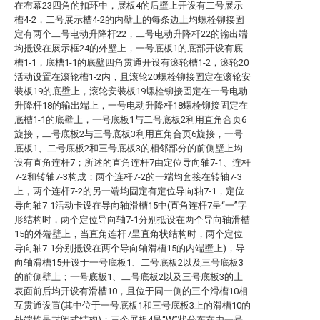
在布幕23四角的扣环中，展板4的后壁上开设有二号展示
槽4-2，二号展示槽4-2的内壁上的每条边上均螺栓铆接固
定有两个二号电动升降杆22，二号电动升降杆22的输出端
均抵设在展示框24的外壁上，一号底板1的底部开设有底
槽1-1，底槽1-1的底壁四角贯通开设有滚轮槽1-2，滚轮20
活动设置在滚轮槽1-2内，且滚轮20螺栓铆接固定在滚轮安
装板19的底壁上，滚轮安装板19螺栓铆接固定在一号电动
升降杆18的输出端上，一号电动升降杆18螺栓铆接固定在
底槽1-1的底壁上，一号底板1与二号底板2利用直角合页6
旋接，二号底板2与三号底板3利用直角合页6旋接，一号
底板1、二号底板2和三号底板3的相邻部分的前侧壁上均
设有直角连杆7；所述的直角连杆7由定位导向轴7-1、连杆
7-2和转轴7-3构成；两个连杆7-2的一端均套接在转轴7-3
上，两个连杆7-2的另一端均固定有定位导向轴7-1，定位
导向轴7-1活动卡设在导向轴滑槽15中(直角连杆7呈“一”字
形结构时，两个定位导向轴7-1分别抵设在两个导向轴滑槽
15的外端壁上，当直角连杆7呈直角状结构时，两个定位
导向轴7-1分别抵设在两个导向轴滑槽15的内端壁上)，导
向轴滑槽15开设于一号底板1、二号底板2以及三号底板3
的前侧壁上；一号底板1、二号底板2以及三号底板3的上
表面前后均开设有滑槽10，且位于同一侧的三个滑槽10相
互贯通设置(其中位于一号底板1和三号底板3上的滑槽10的
外端均呈封闭式结构)；三个展板4呈“W”状分布在由一号