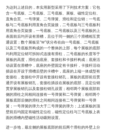
为达到上述目的，本实用新型采用了下列技术方案：它包
含一号底板、二号底板、三号底板、展板、磁性定位柱、
直角合页、一号弹簧、二号弹簧、滑柱和定位销；一号底
板与二号底板利用直角合页旋接，二号底板与三号底板利
用直角合页旋接，一号底板、二号底板以及三号底板的上
表面前后均开设有滑槽，且位于同一侧的三个滑槽相互贯
通设置；数个展板呈“W”状分布在由一号底板、二号底板
以及三号底板所构成的一个整体的上部，每个展板的底部
均利用定位销可拆卸式连接有滑柱，二号底板的长度等于
展板的高度，滑柱由底座、套接柱和卡接杆构成；底座活
动设置在滑槽中，底座的外壁固定有卡接杆，卡接杆活动
插设在开设于滑槽后壁的卡槽中，底座的上端一体成型有
套接柱，套接柱中开设有套接柱销孔，展板的底部前后贯
通开设有展板销孔，套接柱插设在展板的底部，且定位销
贯穿展板销孔以及套接柱销孔设置；相邻两个展板底部前
侧的滑柱之间相间连接有一号弹簧和二号弹簧；相邻两个
展板底部后侧的滑柱之间相间连接有二号弹簧和一号弹
簧；一号弹簧的弹力大于二号弹簧的弹力；上述展板的顶
壁前后均固定有磁性定位柱，磁性定位柱与三号底板上表
面的滑槽内壁磁性活动吸附设置。
进一步地，最左侧的展板底部的前后两个滑柱的外壁上分