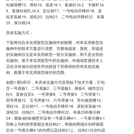
向轴滑槽15、滑柱16、底座16-1、套接柱16-2、卡接杆16-
3、套接柱销孔16-4、定位销17、一号电动升降杆18、滚
轮安装板19、滚轮20、拉钩21、二号电动升降杆22、布幕
23、展示框24。
具体实施方式：
下面将结合本实用新型实施例中的附图，对本实用新型实
施例中的技术方案进行清楚、完整地描述，显然，所描述
的实施例仅仅是本实用新型一部分实施例，而不是全部的
实施例。基于本实用新型中的实施例，本领域普通技术人
员在没有做出创造性劳动前提下所获得的所有其他实施
例，都属于本实用新型保护的范围。
如图1-图6所示，本具体实施方式采用如下技术方案：它包
含一号底板1、二号底板2、三号底板3、展板4、磁性定位
柱5、直角合页6、一号弹簧8、二号弹簧9、三号弹簧11、
四号弹簧12、五号弹簧13、六号弹簧14、导向轴滑槽15、
滑柱16、定位销17、一号电动升降杆18、滚轮安装板19、
滚轮20、拉钩21、二号电动升降杆22、布幕23和展示框
24；展板4的前侧壁开设有一号展示槽4-1，一号展示槽4-1
四角上均利用弹簧固定有拉钩21，弹簧的两端分别焊接固
定在一号展示槽4-1的内壁以及拉钩21上，拉钩21分别勾设