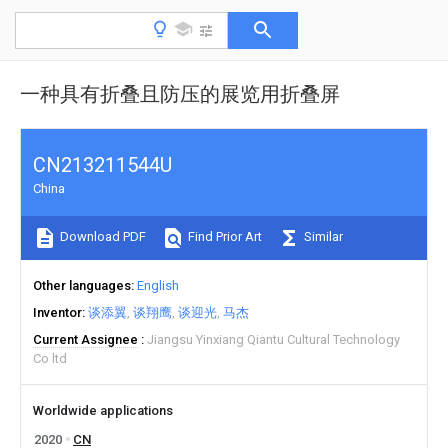
一种具有折叠且防压的展览用折叠屏
CN213211544U
China
Download PDF
Find Prior Art
Similar
Other languages
English
Inventor
谈添翼
谈翔鹰
谈迎光
马杰
Current Assignee
Jiangsu Yinxiang Qiantu Cultural Technology
Co ltd
Worldwide applications
2020
CN