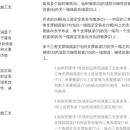
装有多个临时钢塔(5)，临时钢塔(5)的顶部与钢塔背
浇施工支
背索(6)的另一端锚固在锚梁(3)上；
所述的台帽(4)上固定安装有与墩身(2)一一对应的三
角支撑稳固架(19)包括一端固定安装在台帽(4)上的支撑
着纵向水平布设，每个支撑纵梁(7)的另一端与一个支
到涵盖了
斜梁(8)的另一端固定安装在对应的墩身(2)上；
用于建造
开始借鉴
多个三角支撑稳固架(19)的支撑纵梁(7)的另一端之
用和大量
钢塔(5)的顶部与钢塔前索(10)的一端相连，钢塔前索(
经济效
上。
2.如权利要求1所述的边跨现浇施工支架体系
包括在箱
三角支撑稳固架(19)上还设置有与支撑纵梁(
底部设置
(11)，承重横梁(11)上设置有与承重横梁(11
如现有技
邻两个承重横梁(11)的纵向间距均相等，相邻
固性、减
均相等。
3.如权利要求2所述的边跨现浇施工支架体系
(4)上设置有多个边跨现浇段主梁支座(13)。
浇施工支
4.如权利要求1所述的边跨现浇施工支架体系
支撑稳固架(19)内设置有纵向三角加固架(14)
一个角固定在支撑纵梁(7)上，纵向三角加固架