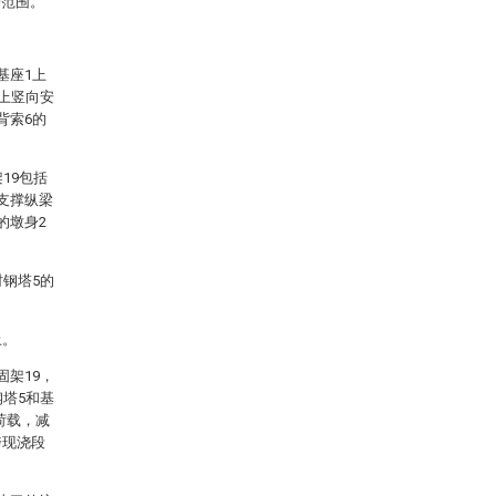
护范围。
基座1上
4上竖向安
背索6的
19包括
支撑纵梁
的墩身2
时钢塔5的
土。
固架19，
钢塔5和基
荷载，减
跨现浇段