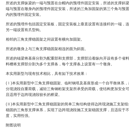
所述的支撑纵梁的一端与预置在台帽内的预埋件固定安装，所述的支撑斜
端与预置在墩身内的预埋件固定安装，所述的三角加固架的第三个角与预
内的预埋件固定安装。
所述的预埋件包括固定安装板，固定安装板上垂直设置有连接杆的一端，
另一端设置有爪型钩。
相邻的三角支撑稳固架之间设置有横向加固架。
所述的墩身上与三角支撑稳固架相连的面为斜面。
所述的锚梁将基座分割为配重部和支撑部，支撑部沿着纵向开设有多个省
料槽将支撑部分割为多个支撑条，每个支撑条上设置有一个墩身。
本实用新型与现有技术相比，具有如下技术效果：
(Ⅰ)本实用新型中三角支撑稳固架、临时钢塔及基座形成一个自平衡体系，
分现浇段自重荷载，减轻三角钢桁架支架所承受的荷载，使结构更加安全
且适用于边跨现浇段较长的桥梁。
(Ⅱ)本实用新型中三角支撑稳固架的简单三角结构使得边跨现浇施工支架组
稳固的三角形支撑体系，实现了边跨现浇段施工支架稳固支撑，且适应于
度，实用性强。
附图说明