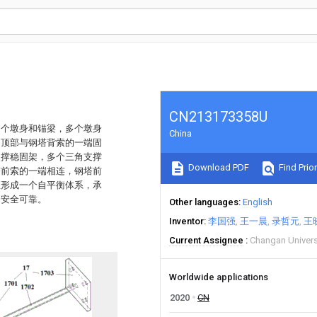
CN213173358U
多个墩身和锚梁，多个墩身
China
的顶部与钢塔背索的一端固
支撑稳固架，多个三角支撑
Download PDF
Find Prior
塔前索的一端相连，钢塔前
座形成一个自平衡体系，承
加安全可靠。
Other languages
English
Inventor
李国强
王一晨
录哲元
王
Current Assignee
Changan Univers
Worldwide applications
2020
CN