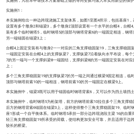
实施例，凡在本申请技术方案基础上做的等同变换均落入本实用新型的保
实施例1：
本实施例给出一种边跨现浇施工支架体系，如图1至图4所示，包括基座1，
设置有多个墩身2和锚梁3，多个墩身2顶部设置有一个水平的台帽4，台帽
装有多个临时钢塔5，临时钢塔5的顶部与钢塔背索6的一端固定相连，钢塔
另一端锚固在锚梁3上；
台帽4上固定安装有与墩身2一一对应的三角支撑稳固架19，三角支撑稳固架
一端固定安装在台帽4上的支撑纵梁7，支撑纵梁7沿着纵向水平布设，每个
7的另一端与一个支撑斜梁8一端固结，支撑斜梁8的另一端固定安装在对应
上；
多个三角支撑稳固架19的支撑纵梁7的另一端之间通过横梁9固定相连，临
顶部与钢塔前索10的一端相连，钢塔前索10的另一端固定在横梁9上。
本实施例中，锚梁3既可以用于锚固临时钢塔背索6，又可以作为挡土墙挡
本实施例中，临时钢塔5为桁架塔，前方的钢塔前索10拉住多个三角支撑稳
后方的钢塔背索6锚固在锚梁3上，这样使得整个三角支撑稳固架19、临时
座1形成一个自平衡体系。临时钢塔5承担一部分边跨现浇段主梁 16的自重
轻三角支撑稳固架19所承受的荷载，使结构更加安全可靠，并且适用于边
较长的桥梁。