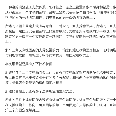
一种边跨现浇施工支架体系，包括基座，基座上设置有多个墩身和锚梁，
顶部设置有一个水平的台帽，台帽上竖向安装有多个临时钢塔，临时钢塔
钢塔背索的一端固定相连，钢塔背索的另一端锚固在锚梁上；
所述的台帽上固定安装有与墩身一一对应的三角支撑稳固架，所述的三角
架包括一端固定安装在台帽上的支撑纵梁，支撑纵梁沿着纵向水平布设，
纵梁的另一端与一个支撑斜梁一端固结，支撑斜梁的另一端固定安装在对
上；
多个三角支撑稳固架的支撑纵梁的另一端之间通过横梁固定相连，临时钢
与钢塔前索的一端相连，钢塔前索的另一端固定在横梁上。
本实用新型还具有如下技术特征：
所述的多个三角支撑稳固架上还设置有与支撑纵梁相垂直的多个承重横梁
梁上设置有与承重横梁相垂直的多个分配梁；相邻两个承重横梁的纵向间
等，相邻两个分配梁的横向间距均相等。
所述的台帽上设置有多个边跨现浇段主梁支座。
所述的三角支撑稳固架内设置有纵向三角加固架，纵向三角加固架的第一
在支撑纵梁上，纵向三角加固架的第二个角固定在支撑斜梁上，纵向三角
第三个角固定在墩身上。