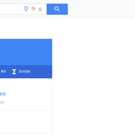
 Art
Similar
晓明
ity