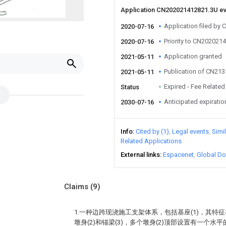
Application CN202021412821.3U e
Application filed by 
2020-07-16
Priority to CN202021
2020-07-16
Application granted
2021-05-11
Publication of CN21
2021-05-11
Expired - Fee Related
Status
Anticipated expiratio
2030-07-16
Info
Cited by (1)
Legal events
Simi
Related Applications
External links
Espacenet
Global Do
Claims
(9)
1.一种边跨现浇施工支架体系，包括基座(1)，其特征
墩身(2)和锚梁(3)，多个墩身(2)顶部设置有一个水平