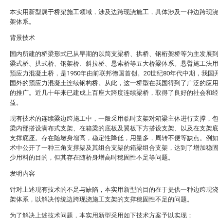
本实用新型属于桥梁施工领域，涉及边跨现浇施工，具体涉及一种边跨现
架体系。
背景技术
国内所建的桥梁形式已从早期的以简支梁桥、拱桥、钢桁架桥等为主发展
梁式桥、拱式桥、钢架桥、斜拉桥、悬索桥等五大桥梁体系。悬臂施工法
预应力混凝土桥，是1950年由前联邦德国首创。20世纪80年代中期，我国
国外的预应力混凝土连续钢构桥。从此，这一桥型在我国得到了广泛的应
的推广。近几十年来已建成上百座大跨度连续梁桥，取得了良好的社会和
益。
现有技术的连续梁边跨施工中，一般采用临时支架对箱梁主体进行支撑，
梁内部搭设满布式支架、在箱梁的底板及翼板下方搭设支架、以及在支架
支撑底座。存在随墩身增高，稳定性降低，用量多，周转不便等缺点。例
术中公开了一种三角支撑架及其组合支架的箱梁组合支架，达到了增加稳
少用料的目的，但其存在随桥身增高时稳固性不足等问题。
发明内容
针对上述现有技术的不足与缺陷，本实用新型的目的在于提供一种边跨现
架体系，以解决传统边跨现浇施工支架的支撑稳固性不足的问题。
为了解决上述技术问题，本实用新型采用如下技术方案予以实现：