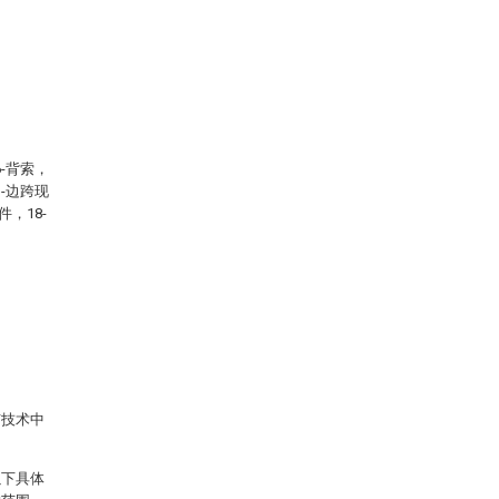
6-背索，
3-边跨现
件，18-
有技术中
以下具体