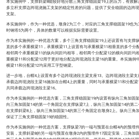
本实施例中，支撑斜梁8能较好地分散三角支撑稳固架19上的压力，有效解
多立杆支撑边跨现浇施工支架的稳定性差的问题，提供了安全稳固的边跨
支架。
本实施例中，作为一种优选，墩身2为三个，对应的三角支撑稳固架19也为
时钢塔5为两个，具体的数量可以根据实际需要设置。
作为本实施例的一种优选方案，多个三角支撑稳固架19上还设置有与支撑纵
直的多个承重横梁11，承重横梁11上设置有与承重横梁11相垂直的多个分配
相邻两个承重横梁11的纵向间距均相等，相邻两个分配梁12的横向间距均
重横梁11和分配梁12用于更好地分配边跨现浇段主梁16的重量。本实施例
横梁11和分配梁12均采用工字型钢梁。
进一步地，台帽4上设置有多个边跨现浇段主梁支座13。边跨现浇段主梁支
承载边跨现浇段主梁16施加在台帽4上的重量，同时与承重横梁11和分配梁
共同承载边跨现浇段主梁16。
作为本实施例的一种优选方案，三角支撑稳固架19内设置有纵向三角加固架
向三角加固架14的第一个角固定在支撑纵梁7上，纵向三角加固架14的第
在支撑斜梁8上，纵向三角加固架14的第三个角固定在墩身2上。纵向三角加
保证了三角支撑稳固架19的稳固性。
作为本实施例的一种优选方案，支撑纵梁7的一端与预置在台帽4内的预埋件
安装，支撑斜梁8的另一端与预置在墩身2内的预埋件17固定安装，三角加固