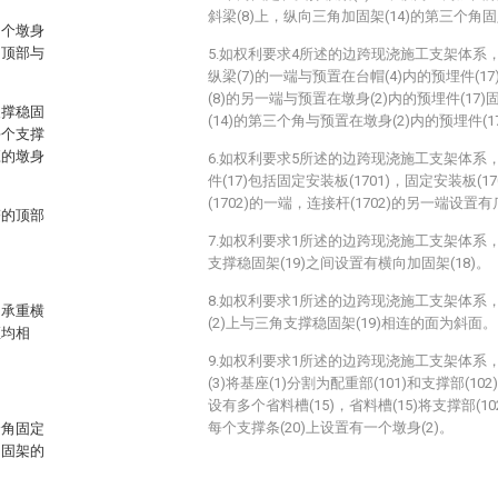
斜梁(8)上，纵向三角加固架(14)的第三个角固
多个墩身
的顶部与
5.如权利要求4所述的边跨现浇施工支架体系
纵梁(7)的一端与预置在台帽(4)内的预埋件(
(8)的另一端与预置在墩身(2)内的预埋件(1
支撑稳固
(14)的第三个角与预置在墩身(2)内的预埋件(
每个支撑
应的墩身
6.如权利要求5所述的边跨现浇施工支架体系
件(17)包括固定安装板(1701)，固定安装板(
(1702)的一端，连接杆(1702)的另一端设置有爪
塔的顶部
7.如权利要求1所述的边跨现浇施工支架体系
支撑稳固架(19)之间设置有横向加固架(18)。
8.如权利要求1所述的边跨现浇施工支架体系
，承重横
(2)上与三角支撑稳固架(19)相连的面为斜面。
距均相
9.如权利要求1所述的边跨现浇施工支架体系
(3)将基座(1)分割为配重部(101)和支撑部(10
设有多个省料槽(15)，省料槽(15)将支撑部(10
每个支撑条(20)上设置有一个墩身(2)。
个角固定
加固架的