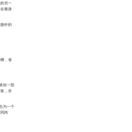
梁的另一
置在墩身
连接杆的
料槽，省
承担一部
可靠，并
合为一个
不同跨