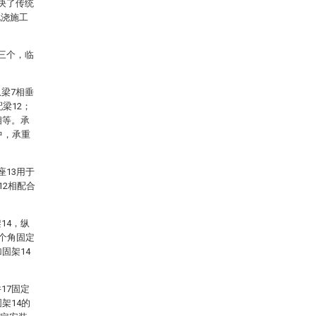
决了传统
现浇施工
三个，临
梁7相垂
梁12；
相等。承
中，承重
座13用于
12相配合
14，纵
二个角固定
固架14
17固定
架14的