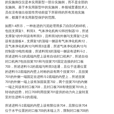
的实施例仅仅是本实用新型一部分实施例，而不是全部的
实施例。基于本实用新型中的实施例，本领域普通技术人
员在没有做出创造性劳动前提下所获得的所有其他实施
例，都属于本实用新型保护的范围。
如图1-4所示，一种改进的污泥处理用多刀自刮式粉碎机，
包括支撑架1、料筒3、气体净化机构12和控制器13，所述
支撑架1的中间设有料筒3，且料筒3的外侧与支撑架1之间
设有连接板4，支撑架1的顶端一侧设有气体净化机构12，
且气体净化机构12与料筒3连通，所述气体净化机构12与
控制器13电性相接，所述料筒3的顶端一侧设有进料斗2，
所述进料斗2的底端内壁上设有自动封口机构7，所述自动
封口机构7包括扭簧701和与扭簧701固定连接的封口板
703，所述进料斗2的底端与料筒3连通，且位于连通位置
的进料斗2底端的内壁上对称的设有两个扭簧701，且扭簧
701的外侧一端固定在进料斗2底端的内壁上，所述扭簧
701的外侧一端上设有加固装置702，两个扭簧701的内侧
一端之间设有封口板703，且封口板703有绕扭簧701向上
转动的趋势，封口703利用扭簧701提供的动力向上旋转直
至封住进料斗2的底端。
所述进料斗2底端的内壁上设有限位块704，且限位块704
位于水平位置的封口板703的末端上方，限制封口板703的