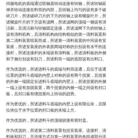
伺服电机的底端通过联轴器转动连接有转轴，所述转轴延
伸并转动连接在料筒的内部，且转轴上均匀的设有多个破
碎刀片，所述破碎刀片的下方的转轴上设有螺旋叶片，所
述螺旋叶片的下方设有滤网，所述滤网的顶端一侧设有清
洁刷，且清洁刷与转轴固定连接，所述滤网下方的转轴上
设有清料机构，且清料机构由结构相似的第一清料装置和
第二清料装置组装而成，所述第一清料装置的中间设有安
装座，所述安装座的外表面两端对称的分别设有水平的连
接杆，所述连接杆的末端设有清料板，所述清料板的外侧
和下侧分别设有刮刀，所述料筒一端的底部设有出料口。
作为优选的，所述进料斗的底端与料筒连通，且位于连通
位置的进料斗底端的内壁上对称的设有两个扭簧，且扭簧
的外侧一端固定在进料斗底端的内壁上，所述扭簧的外侧
一端上设有加固装置，两个扭簧的内侧一端之间设有封口
板，且封口板有绕扭簧向上转动的趋势。
作为更优的，所述进料斗底端的内壁上设有限位块，且限
位块位于水平位置的封口板的末端上方。
作为优选的，所述进料斗的顶端铰接有密封盖。
作为优选的，所述第二清料装置包括安装座、连接杆、清
料板和刮刀，且连接方式与第一进料装置的各组成部分连