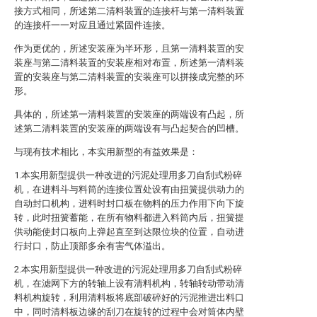
接方式相同，所述第二清料装置的连接杆与第一清料装置
的连接杆一一对应且通过紧固件连接。
作为更优的，所述安装座为半环形，且第一清料装置的安
装座与第二清料装置的安装座相对布置，所述第一清料装
置的安装座与第二清料装置的安装座可以拼接成完整的环
形。
具体的，所述第一清料装置的安装座的两端设有凸起，所
述第二清料装置的安装座的两端设有与凸起契合的凹槽。
与现有技术相比，本实用新型的有益效果是：
1.本实用新型提供一种改进的污泥处理用多刀自刮式粉碎
机，在进料斗与料筒的连接位置处设有由扭簧提供动力的
自动封口机构，进料时封口板在物料的压力作用下向下旋
转，此时扭簧蓄能，在所有物料都进入料筒内后，扭簧提
供动能使封口板向上弹起直至到达限位块的位置，自动进
行封口，防止顶部多余有害气体溢出。
2.本实用新型提供一种改进的污泥处理用多刀自刮式粉碎
机，在滤网下方的转轴上设有清料机构，转轴转动带动清
料机构旋转，利用清料板将底部破碎好的污泥推进出料口
中，同时清料板边缘的刮刀在旋转的过程中会对筒体内壁