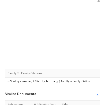
有限
Family To Family Citations
* Cited by examiner, † Cited by third party, ‡ Family to family citation
Similar Documents
Publication
Publication Date
Title