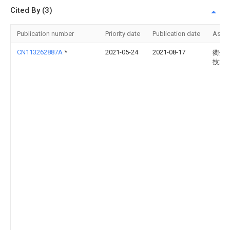
Cited By (3)
Publication number
Priority date
Publication date
Assi
CN113262887A
*
2021-05-24
2021-08-17
衢州
技术