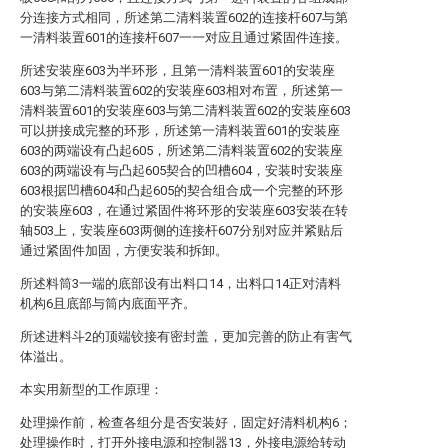
分连接方式相同，所述第二清料装置602的连接杆607与第
一清料装置601的连接杆607一一对应且通过紧固件连接。
所述安装座603为半环形，且第一清料装置601的安装座
603与第二清料装置602的安装座603相对布置，所述第一
清料装置601的安装座603与第二清料装置602的安装座603
可以拼接成完整的环形，所述第一清料装置601的安装座
603的两端设有凸起605，所述第二清料装置602的安装座
603的两端设有与凸起605契合的凹槽604，安装时安装座
603根据凹槽604和凸起605的契合组合成一个完整的环形
的安装座603，在通过紧固件将环形的安装座603安装在转
轴503上，安装座603两侧的连接杆607分别对应并紧贴后
通过紧固件加固，方便安装和拆卸。
所述料筒3一端的底部设有出料口14，出料口14正对清料
机构6且底部与筒内底面平齐。
所述进料斗2的顶端铰接有密封盖，更加完善的防止有害气
体溢出。
本实用新型的工作原理：
处理操作前，检查各组分是否安装好，固定好清料机构6；
处理操作时，打开外接电源和控制器13，外接电源给转动