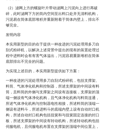
（2）滤网上方的螺旋叶片带动滤网上污泥向上进行再破
碎，此时滤网下方的筒内空间至出料口处并无清料机构，
污泥易在筒体底部堆积并重新附着于筒体内壁上，排出不
够完全。
发明内容
本实用新型的目的在于提供一种改进的污泥处理用多刀自
刮式粉碎机，以解决上述背景中提出的现有的装置处理过
程中进料时会有有害气体溢出，污泥容易重新堆积在筒体
底部排出不完全的问题。
为实现上述目的，本实用新型提供如下方案：
一种改进的污泥处理用多刀自刮式粉碎机，包括支撑架、
料筒、气体净化机构和控制器，所述支撑架的中间设有料
筒，且料筒的外侧与支撑架之间设有连接板，支撑架的顶
端一侧设有气体净化机构，且气体净化机构与料筒连通，
所述气体净化机构与控制器电性相接，所述料筒的顶端一
侧设有进料斗，所述进料斗的底端内壁上设有自动封口机
构，所述自动封口机构包括扭簧和与扭簧固定连接的封口
板，所述支撑架的中间设有转动机构，所述转动机构包括
伺服电机，且伺服电机布置在支撑架的顶端中间位置上，