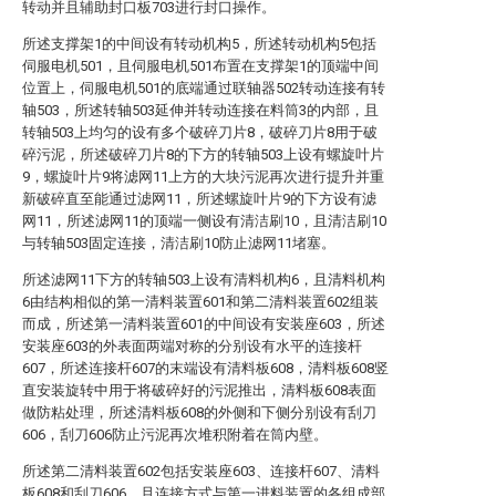
转动并且辅助封口板703进行封口操作。
所述支撑架1的中间设有转动机构5，所述转动机构5包括
伺服电机501，且伺服电机501布置在支撑架1的顶端中间
位置上，伺服电机501的底端通过联轴器502转动连接有转
轴503，所述转轴503延伸并转动连接在料筒3的内部，且
转轴503上均匀的设有多个破碎刀片8，破碎刀片8用于破
碎污泥，所述破碎刀片8的下方的转轴503上设有螺旋叶片
9，螺旋叶片9将滤网11上方的大块污泥再次进行提升并重
新破碎直至能通过滤网11，所述螺旋叶片9的下方设有滤
网11，所述滤网11的顶端一侧设有清洁刷10，且清洁刷10
与转轴503固定连接，清洁刷10防止滤网11堵塞。
所述滤网11下方的转轴503上设有清料机构6，且清料机构
6由结构相似的第一清料装置601和第二清料装置602组装
而成，所述第一清料装置601的中间设有安装座603，所述
安装座603的外表面两端对称的分别设有水平的连接杆
607，所述连接杆607的末端设有清料板608，清料板608竖
直安装旋转中用于将破碎好的污泥推出，清料板608表面
做防粘处理，所述清料板608的外侧和下侧分别设有刮刀
606，刮刀606防止污泥再次堆积附着在筒内壁。
所述第二清料装置602包括安装座603、连接杆607、清料
板608和刮刀606，且连接方式与第一进料装置的各组成部