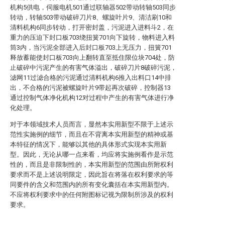
机构5供电，伺服电机501通过联轴器502带动转轴503同步
转动，转轴503带动破碎刀片8、螺旋叶片9、清洁刷10和
清料机构6同步转动，打开密封盖，污泥进入进料斗2，在
重力的压迫下封口板703绕扭簧701向下旋转，物料进入料
筒3内，当污泥全部进入后封口板703上无压力，扭簧701
释放蓄能使封口板703向上翻转直至抵住限位块704处，防
止破碎中污泥产生的有害气体溢出，破碎刀片8破碎污泥，
滤网11过滤合格的污泥通过清料机构6推入出料口14中排
出，不合格的污泥被螺旋叶片9带起再次破碎，控制器13
通过控制气体净化机构12对过程中产生的有害气体进行净
化处理。
对于本领域技术人员而言，显然本实用新型不限于上述示
范性实施例的细节，而且在不背离本实用新型的精神或基
本特征的情况下，能够以其他的具体形式实现本实用新
型。因此，无论从哪一点来看，均应将实施例看作是示范
性的，而且是非限制性的，本实用新型的范围由所附权利
要求而不是上述说明限定，因此旨在将落在权利要求的等
同要件的含义和范围内的所有变化囊括在本实用新型内。
不应将权利要求中的任何附图标记视为限制所涉及的权利
要求。