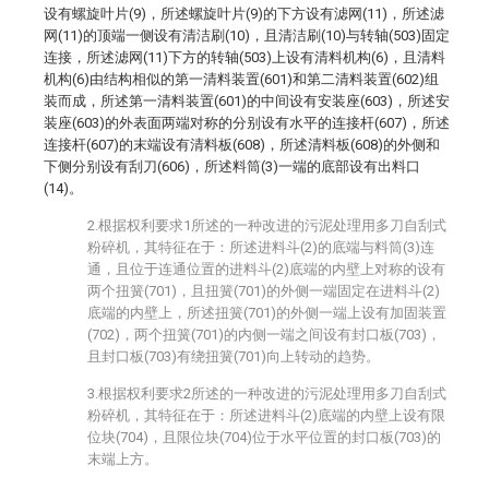
设有螺旋叶片(9)，所述螺旋叶片(9)的下方设有滤网(11)，所述滤
网(11)的顶端一侧设有清洁刷(10)，且清洁刷(10)与转轴(503)固定
连接，所述滤网(11)下方的转轴(503)上设有清料机构(6)，且清料
机构(6)由结构相似的第一清料装置(601)和第二清料装置(602)组
装而成，所述第一清料装置(601)的中间设有安装座(603)，所述安
装座(603)的外表面两端对称的分别设有水平的连接杆(607)，所述
连接杆(607)的末端设有清料板(608)，所述清料板(608)的外侧和
下侧分别设有刮刀(606)，所述料筒(3)一端的底部设有出料口
(14)。
2.根据权利要求1所述的一种改进的污泥处理用多刀自刮式
粉碎机，其特征在于：所述进料斗(2)的底端与料筒(3)连
通，且位于连通位置的进料斗(2)底端的内壁上对称的设有
两个扭簧(701)，且扭簧(701)的外侧一端固定在进料斗(2)
底端的内壁上，所述扭簧(701)的外侧一端上设有加固装置
(702)，两个扭簧(701)的内侧一端之间设有封口板(703)，
且封口板(703)有绕扭簧(701)向上转动的趋势。
3.根据权利要求2所述的一种改进的污泥处理用多刀自刮式
粉碎机，其特征在于：所述进料斗(2)底端的内壁上设有限
位块(704)，且限位块(704)位于水平位置的封口板(703)的
末端上方。