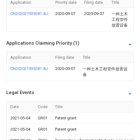
Application
Priority date
Filing date
Title
CN202021939281.4U
2020-09-07
2020-09-07
一种土木
工程管件
放置设备
Applications Claiming Priority (1)
Application
Filing date
Title
CN202021939281.4U
2020-09-07
一种土木工程管件放置设
备
Legal Events
Date
Code
Title
2021-05-04
GR01
Patent grant
2021-05-04
GR01
Patent grant