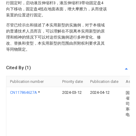
行固定时，启动液压伸缩杆3，液压伸缩杆3带动固定盘4
向下移动，固定盘4抵在地面表面，增大摩擦力，从而使该
装置的位置进行固定。
尽管已经示出和描述了本实用新型的实施例，对于本领域
的普通技术人员而言，可以理解在不脱离本实用新型的原
理和精神的情况下可以对这些实施例进行多种变化、修
改、替换和变型，本实用新型的范围由所附权利要求及其
等同物限定。
Cited By (1)
Publication number
Priority date
Publication date
Assi
CN117864627A
*
2024-03-12
2024-04-12
国网
省电
司潍
寒亭
电公