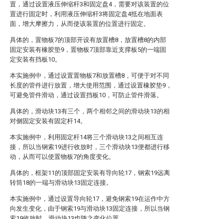
置，通过设置液压伸缩杆3和固定盘4，需要对该装置的位
置进行固定时，利用液压伸缩杆3将固定盘4抵在地面表
面，增大摩擦力，从而使该装置的位置进行固定。
具体的，置物板7的顶部开设有放置槽8，放置槽8的内部
固定安装有橡胶垫9，置物板7顶部靠近支撑板5的一端固
定安装有挡板10。
本实施例中，通过设置置物板7和放置槽8，可便于对不同
长度的管件进行放置，增大使用范围，通过设置橡胶垫9，
可避免管件滑动，通过设置挡板10，可防止管件滑落。
具体的，滑动块13有三个，两个相邻之间的滑动块13的相
对侧固定安装有固定杆14。
本实施例中，利用固定杆14将三个滑动块13之间相互连
接，所以当钢索19进行收放时，三个滑动块13便都进行移
动，从而可以使置物板7的角度变化。
具体的，框架11的顶部固定安装有导向轮17，钢索19远离
转筒18的一端与滑动块13固定连接。
本实施例中，通过设置导向轮17，避免钢索19在运作中方
向发生变化，由于钢索19与滑动块13固定连接，所以当钢
索19收放时，滑动块13也随之变化位置。