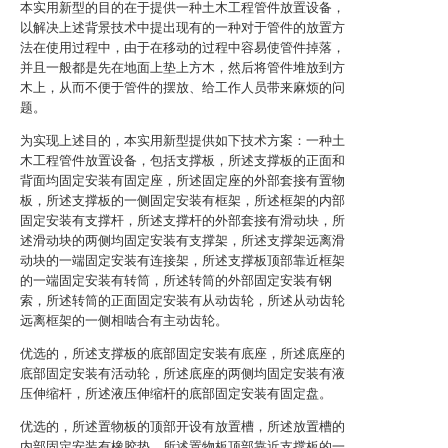
本实用新型的目的在于提供一种土木工程管件放置设备，
以解决上述背景技术中提出现有的一种对于管件的放置方
法在使用过程中，由于在移动的过程中容易使管件掉落，
并且一般都是先在地面上垫上方木，然后将管件堆放到方
木上，从而不便于管件的摆放、给工作人员带来麻烦的问
题。
为实现上述目的，本实用新型提供如下技术方案：一种土
木工程管件放置设备，包括支撑板，所述支撑板的正面和
背面均固定安装有固定座，所述固定座的外部套接有置物
板，所述支撑板的一侧固定安装有框架，所述框架的内部
固定安装有支撑杆，所述支撑杆的外部套接有滑动块，所
述滑动块的两侧均固定安装有支撑架，所述支撑架远离滑
动块的一端固定安装有连接架，所述支撑板顶部靠近框架
的一端固定安装有转筒，所述转筒的外部固定安装有钢
索，所述转筒的正面固定安装有从动齿轮，所述从动齿轮
远离框架的一侧相啮合有主动齿轮。
优选的，所述支撑板的底部固定安装有底座，所述底座的
底部固定安装有活动轮，所述底座的两侧均固定安装有液
压伸缩杆，所述液压伸缩杆的底部固定安装有固定盘。
优选的，所述置物板的顶部开设有放置槽，所述放置槽的
内部固定安装有橡胶垫，所述置物板顶部靠近支撑板的一