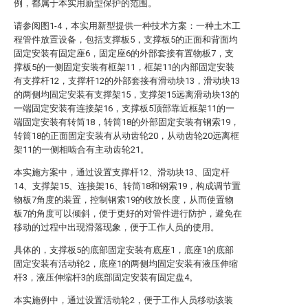
例，都属于本实用新型保护的范围。
请参阅图1-4，本实用新型提供一种技术方案：一种土木工
程管件放置设备，包括支撑板5，支撑板5的正面和背面均
固定安装有固定座6，固定座6的外部套接有置物板7，支
撑板5的一侧固定安装有框架11，框架11的内部固定安装
有支撑杆12，支撑杆12的外部套接有滑动块13，滑动块13
的两侧均固定安装有支撑架15，支撑架15远离滑动块13的
一端固定安装有连接架16，支撑板5顶部靠近框架11的一
端固定安装有转筒18，转筒18的外部固定安装有钢索19，
转筒18的正面固定安装有从动齿轮20，从动齿轮20远离框
架11的一侧相啮合有主动齿轮21。
本实施方案中，通过设置支撑杆12、滑动块13、固定杆
14、支撑架15、连接架16、转筒18和钢索19，构成调节置
物板7角度的装置，控制钢索19的收放长度，从而使置物
板7的角度可以倾斜，便于更好的对管件进行防护，避免在
移动的过程中出现滑落现象，便于工作人员的使用。
具体的，支撑板5的底部固定安装有底座1，底座1的底部
固定安装有活动轮2，底座1的两侧均固定安装有液压伸缩
杆3，液压伸缩杆3的底部固定安装有固定盘4。
本实施例中，通过设置活动轮2，便于工作人员移动该装