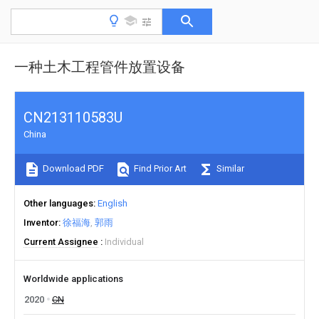
一种土木工程管件放置设备
CN213110583U
China
Download PDF
Find Prior Art
Similar
Other languages
English
Inventor
徐福海
郭雨
Current Assignee
Individual
Worldwide applications
2020
CN