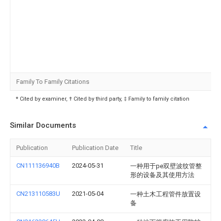
Family To Family Citations
* Cited by examiner, † Cited by third party, ‡ Family to family citation
Similar Documents
Publication
Publication Date
Title
CN111136940B
2024-05-31
一种用于pe双壁波纹管整
形的设备及其使用方法
CN213110583U
2021-05-04
一种土木工程管件放置设
备