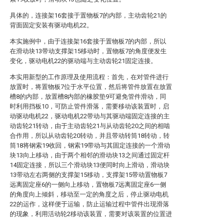
具体的，连接架16套接于置物板7的内部，主动齿轮21的
背面固定安装有驱动电机22。
本实施例中，由于连接架16套接于置物板7的内部，所以
在滑动块13带动支撑架15移动时，置物板7的角度便发生
变化，驱动电机22的驱动端与主动齿轮21固定连接。
本实用新型的工作原理及使用流程：首先，在对管件进行
放置时，将置物板7位于水平位置，然后将管件放置在放置
槽8的内部，放置槽8内部的橡胶垫9可避免管件滑动，同
时利用挡板10，可防止管件滑落，需要移动该装置时，启
动驱动电机22，驱动电机22带动与其驱动端固定连接的主
动齿轮21转动，由于主动齿轮21与从动齿轮20之间的相啮
合作用，所以从动齿轮20转动，并且带动转筒18转动，转
筒18将钢索19收回，钢索19带动与其固定连接的一个滑动
块13向上移动，由于两个相邻的滑动块13之间通过固定杆
14固定连接，所以三个滑动块13便同时向上滑动，滑动块
13带动左右两侧的支撑架15移动，支撑架15带动置物板7
远离固定座6的一侧向上移动，置物板7远离固定座6一侧
的角度向上倾斜，移动至一定的角度之后，停止驱动电机
22的运作，这样便于运输，防止运输过程中管件出现滑落
的现象，利用活动轮2移动该装置，需要对该装置的位置进