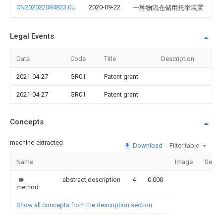
CN202022084823.0U
2020-09-22
一种物流仓储用托举装置
Legal Events
Date
Code
Title
Description
2021-04-27
GR01
Patent grant
2021-04-27
GR01
Patent grant
Concepts
machine-extracted
Download
Filter table
Name
Image
Secti
abstract,description
4
0.000
method
Show all concepts from the description section