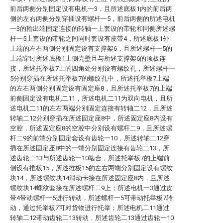
前后两侧分别固定设有电机一3，且所述底板1内的前后两
侧的左右两侧分别穿插设有螺杆一5，前后两侧的所述电机
一3的输出端固定连接的转轴一上套设的带轮和同侧所述螺
杆一5上套设的带轮之间同时套设有皮带4，所述底板1外
上端的左右两侧分别固定设有支撑架6，且所述螺杆一5的
上端穿过所述底板1上侧壳壁且与所述支撑架6的顶板连
接，所述托举板7上的四角处分别设有螺纹孔，所述螺杆一
5分别穿插在所述托举板7的螺纹孔中，所述托举板7上端
的左右两侧分别固定设有固定座8，且所述托举板7的上端
前侧固定设有电机二11，所述电机二11为双向电机，且所
述电机二11的左右两端分别固定连接有转轴二12，且所述
转轴二12分别穿插在所述固定座8中，所述固定座8内设有
空腔，所述固定座8的空腔中分别设有螺杆二9，且所述螺
杆二9的前端分别固定套设有齿轮一10，所述转轴二12穿
插在所述固定座8中的一端分别固定连接有齿轮二13，所
述齿轮二13与所述齿轮一10啮合，所述托举板7的上端前
侧设有推板15，所述推板15的左右两端分别固定设有螺纹
块14，所述螺纹块14滑动卡接在所述固定座8内，且所述
螺纹块14螺纹套接在所述螺杆二9上；所述电机一3通过皮
带4带动螺杆一5进行转动，所述螺杆一5可带动托举板7转
动，通过托举板7可对货物进行托举；所述电机二11通过
转轴二12带动齿轮二13转动，所述齿轮二13通过齿轮一10