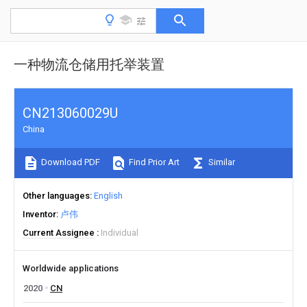
一种物流仓储用托举装置
CN213060029U
China
Download PDF
Find Prior Art
Similar
Other languages
English
Inventor
卢伟
Current Assignee
Individual
Worldwide applications
2020
CN