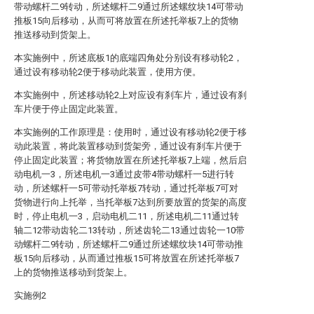
带动螺杆二9转动，所述螺杆二9通过所述螺纹块14可带动
推板15向后移动，从而可将放置在所述托举板7上的货物
推送移动到货架上。
本实施例中，所述底板1的底端四角处分别设有移动轮2，
通过设有移动轮2便于移动此装置，使用方便。
本实施例中，所述移动轮2上对应设有刹车片，通过设有刹
车片便于停止固定此装置。
本实施例的工作原理是：使用时，通过设有移动轮2便于移
动此装置，将此装置移动到货架旁，通过设有刹车片便于
停止固定此装置；将货物放置在所述托举板7上端，然后启
动电机一3，所述电机一3通过皮带4带动螺杆一5进行转
动，所述螺杆一5可带动托举板7转动，通过托举板7可对
货物进行向上托举，当托举板7达到所要放置的货架的高度
时，停止电机一3，启动电机二11，所述电机二11通过转
轴二12带动齿轮二13转动，所述齿轮二13通过齿轮一10带
动螺杆二9转动，所述螺杆二9通过所述螺纹块14可带动推
板15向后移动，从而通过推板15可将放置在所述托举板7
上的货物推送移动到货架上。
实施例2