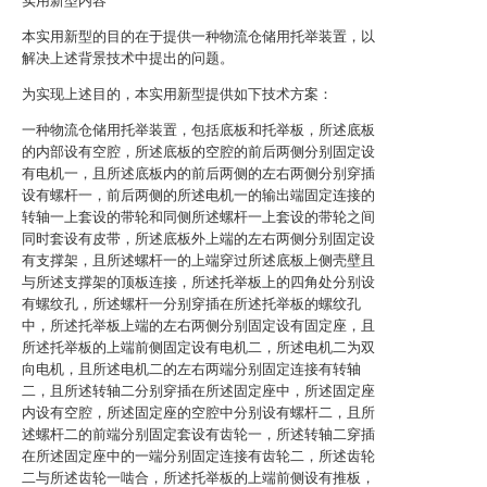
实用新型内容
本实用新型的目的在于提供一种物流仓储用托举装置，以
解决上述背景技术中提出的问题。
为实现上述目的，本实用新型提供如下技术方案：
一种物流仓储用托举装置，包括底板和托举板，所述底板
的内部设有空腔，所述底板的空腔的前后两侧分别固定设
有电机一，且所述底板内的前后两侧的左右两侧分别穿插
设有螺杆一，前后两侧的所述电机一的输出端固定连接的
转轴一上套设的带轮和同侧所述螺杆一上套设的带轮之间
同时套设有皮带，所述底板外上端的左右两侧分别固定设
有支撑架，且所述螺杆一的上端穿过所述底板上侧壳壁且
与所述支撑架的顶板连接，所述托举板上的四角处分别设
有螺纹孔，所述螺杆一分别穿插在所述托举板的螺纹孔
中，所述托举板上端的左右两侧分别固定设有固定座，且
所述托举板的上端前侧固定设有电机二，所述电机二为双
向电机，且所述电机二的左右两端分别固定连接有转轴
二，且所述转轴二分别穿插在所述固定座中，所述固定座
内设有空腔，所述固定座的空腔中分别设有螺杆二，且所
述螺杆二的前端分别固定套设有齿轮一，所述转轴二穿插
在所述固定座中的一端分别固定连接有齿轮二，所述齿轮
二与所述齿轮一啮合，所述托举板的上端前侧设有推板，