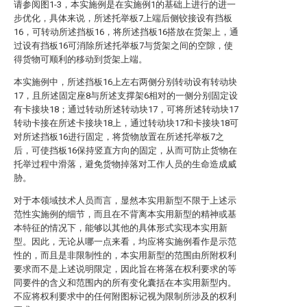
请参阅图1-3，本实施例是在实施例1的基础上进行的进一
步优化，具体来说，所述托举板7上端后侧铰接设有挡板
16，可转动所述挡板16，将所述挡板16搭放在货架上，通
过设有挡板16可消除所述托举板7与货架之间的空隙，使
得货物可顺利的移动到货架上端。
本实施例中，所述挡板16上左右两侧分别转动设有转动块
17，且所述固定座8与所述支撑架6相对的一侧分别固定设
有卡接块18；通过转动所述转动块17，可将所述转动块17
转动卡接在所述卡接块18上，通过转动块17和卡接块18可
对所述挡板16进行固定，将货物放置在所述托举板7之
后，可使挡板16保持竖直方向的固定，从而可防止货物在
托举过程中滑落，避免货物掉落对工作人员的生命造成威
胁。
对于本领域技术人员而言，显然本实用新型不限于上述示
范性实施例的细节，而且在不背离本实用新型的精神或基
本特征的情况下，能够以其他的具体形式实现本实用新
型。因此，无论从哪一点来看，均应将实施例看作是示范
性的，而且是非限制性的，本实用新型的范围由所附权利
要求而不是上述说明限定，因此旨在将落在权利要求的等
同要件的含义和范围内的所有变化囊括在本实用新型内。
不应将权利要求中的任何附图标记视为限制所涉及的权利