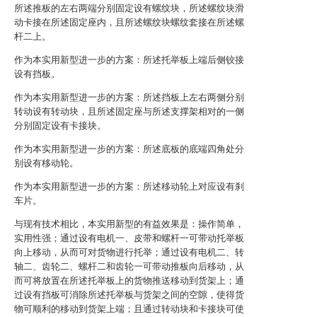
所述推板的左右两端分别固定设有螺纹块，所述螺纹块滑
动卡接在所述固定座内，且所述螺纹块螺纹套接在所述螺
杆二上。
作为本实用新型进一步的方案：所述托举板上端后侧铰接
设有挡板。
作为本实用新型进一步的方案：所述挡板上左右两侧分别
转动设有转动块，且所述固定座与所述支撑架相对的一侧
分别固定设有卡接块。
作为本实用新型进一步的方案：所述底板的底端四角处分
别设有移动轮。
作为本实用新型进一步的方案：所述移动轮上对应设有刹
车片。
与现有技术相比，本实用新型的有益效果是：操作简单，
实用性强；通过设有电机一、皮带和螺杆一可带动托举板
向上移动，从而可对货物进行托举；通过设有电机二、转
轴二、齿轮二、螺杆二和齿轮一可带动推板向后移动，从
而可将放置在所述托举板上的货物推送移动到货架上；通
过设有挡板可消除所述托举板与货架之间的空隙，使得货
物可顺利的移动到货架上端；且通过转动块和卡接块可使