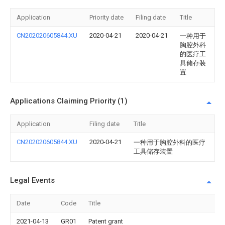
Application
Priority date
Filing date
Title
CN202020605844.XU
2020-04-21
2020-04-21
一种用于
胸腔外科
的医疗工
具储存装
置
Applications Claiming Priority (1)
Application
Filing date
Title
CN202020605844.XU
2020-04-21
一种用于胸腔外科的医疗
工具储存装置
Legal Events
Date
Code
Title
2021-04-13
GR01
Patent grant