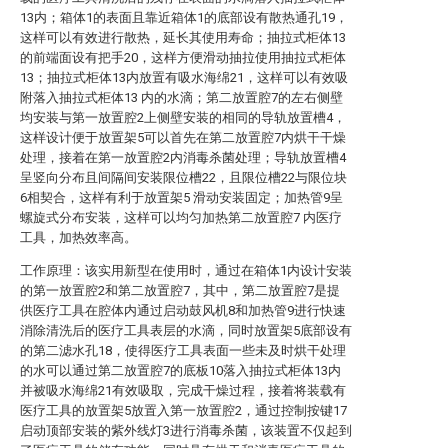
13内；箱体1的表面且靠近箱体1的底部设有散热通孔19，
这样可以有效进行散热，延长其使用寿命；抽拉式柜体13
的前端面设有把手20，这样方便滑动抽拉使用抽拉式柜体
13；抽拉式柜体13内放置有吸水海绵21，这样可以有效吸
附落入抽拉式柜体13 内的水滴；第二放置腔7的左右侧壁
均安装与第一放置腔2上侧壁安装的相同的导轨放置槽4，
这样设计便于放置架5可以首先在第二放置腔7内烘干干燥
处理，接着在第一放置腔2内消毒杀菌处理；导轨放置槽4
呈竖向分布且间隔间安装限位槽22，且限位槽22与限位块
6相契合，这样有利于放置架5 滑动安装固定；加热管9呈
螺旋式分布安装，这样可以均匀加热第二放置腔7 内医疗
工具，加热效率高。
工作原理：该实用新型在使用时，通过在箱体1内设计安装
的第一放置腔2和第二放置腔7，其中，第二放置腔7是提
供医疗工具在腔体内通过启动鼓风机8和加热管9进行快速
消除清洗后的医疗工具表层的水滴，同时放置架5底部设有
的第二滤水孔18，使得医疗工具表面一些未及时烘干处理
的水可以通过第二放置腔7的底板10落入抽拉式柜体13内
并被吸水海绵21有效吸取，完成干燥过程，接着将装载有
医疗工具的放置架5放置入第一放置腔2，通过控制按键17
启动顶部安装的紫外线灯3进行消毒杀菌，该装置不仅起到