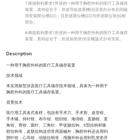
7.根据权利要求1所述的一种用于胸腔外科的医疗工具储存
装置，其特征在于：所述导轨放置槽(4)呈竖向分布且间隔
间安装限位槽(22)，且所述限位槽(22)与所述限位块(6)相
契合。
8.根据权利要求1所述的一种用于胸腔外科的医疗工具储存
装置，其特征在于：所述加热管(9)呈螺旋式分布安装。
Description
一种用于胸腔外科的医疗工具储存装置
技术领域
本实用新型涉及医疗工具储存技术领域，具体为一种用于
胸腔外科的医疗工具储存装置。
背景技术
医疗用工具各式各样，包括有手术刀、手术剪、血管钳、
手术镊、持针钳、布巾钳、组织钳、海绵钳、直肠钳、直
角钳、胃钳、圆针、三角针、甲状腺拉钩、S型拉钩和腹
腔拉钩等，皮肤拉钩这些常用器械外，胸腔外科还会用到
肺叶钳，心耳钳，动脉拉钩等，颅脑外科会用到乳突牵开