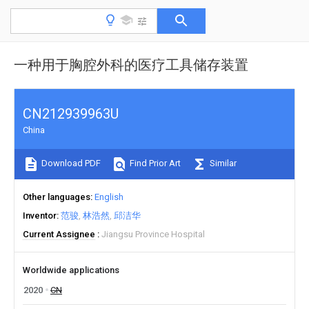
一种用于胸腔外科的医疗工具储存装置
CN212939963U
China
Download PDF
Find Prior Art
Similar
Other languages
English
Inventor
范骏
林浩然
邱洁华
Current Assignee
Jiangsu Province Hospital
Worldwide applications
2020
CN