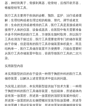
器，神经剥离子，骨膜剥离器，咬骨钳，后颅凹牵开器，
锥板咬钳等工具。
医疗工具主要用于疾病的诊断、预防、监护、治疗或者缓
解；生理结构或者生理过程的检验、替代、调节或者支
持；生命的支持或者维持的工具，医疗工具是直接或者间
接用于人体的仪器、设备或器具，在医院中每天需要准备
许多不同种类的医疗工具，方便医生随时取用，所以医疗
工具在清洗干燥过后，医疗工具需要使用专门的储存装置
由于存储，但是现有的医疗工具存储装置体积庞大，而且
结构单一，医疗工具储存装置不方便携带，只能在需要时
从医疗工具存储装置中取出，容易导致医疗工具的二次污
染。
实用新型内容
本实用新型的目的在于提供一种用于胸腔外科的医疗工具
储存装置，以解决上述背景技术中提出的问题。
为实现上述目的，本实用新型提供如下技术方案：一种用
于胸腔外科的医疗工具储存装置，包括箱体，所述箱体内
设有第一放置腔，所述第一放置腔的顶部安装紫外线灯，
所述第一放置腔的左右侧壁螺丝安装导轨放置槽，所述导
轨放置槽上滑动安装放置架，所述放置架的两侧焊接安装