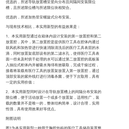
优选的，所述导轨放置槽呈竖向分布且间隔间安装限位
槽，且所述限位槽与所述限位块相契合。
优选的，所述加热管呈螺旋式分布安装。
与现有技术相比，本实用新型的有益效果是：
1、本实用新型通过在箱体内设计安装的第一放置腔和第二
放置腔，其中，第二放置腔是提供医疗工具在腔体内通过
鼓风机和加热管进行快速消除清洗后的医疗工具表层的水
滴，同时放置架底部设有的第二滤水孔，使得医疗工具表
面一些未及时烘干处理的水可以通过第二放置腔的底板落
入抽拉式柜体内并被吸水海绵有效吸取，完成干燥过程，
接着将装载有医疗工具的放置架放置入第一放置腔，通过
顶部安装的紫外线灯进行消毒杀菌，便于下次取用，具有
一定的实用价值；
2、本实用新型同时设计在导轨放置槽上的间隔分布安装的
限位槽，便于活动放置一个或多个放置架，适用性广，装
载的数量并不是唯一的，整体结构简单，设计合理，实用
性强，具有使用效果好等优点。
附图说明
图1为本实用新型一种用于胸腔外科的医疗工具储存装置整