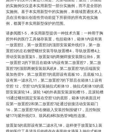
的实施例仅仅是本实用新型一部分实施例，而不是全部的
实施例。基于本实用新型中的实施例，本领域普通技术人
员在没有做出创造性劳动前提下所获得的所有其他实施
例，都属于本实用新型保护的范围。
请参阅图1-5，本实用新型提供一种技术方案：一种用于胸
腔外科的医疗工具储存装置，包括箱体1，箱体1内设有第
一放置腔2，第一放置腔2的顶部安装紫外线灯3，第一放
置腔2的左右侧壁螺丝安装导轨放置槽4，导轨放置槽4上
滑动安装放置架5，放置架5的两侧焊接安装限位块6，第
一放置腔 2的下部且在箱体1内设有第二放置腔7，第二放
置腔7的顶部两侧安装鼓风机8，第二放置腔7的后端面安
装加热管9，第二放置腔7的底部设有底板10，且底板10上
设有第一滤水孔11，第二放置腔7的下部且在箱体1上设有
空腔 12，空腔12内安装抽拉式柜体13，抽拉式柜体13的底
部安装滚轮14，滚轮 14的外表面安装滚轮槽15，且滚轮槽
15通过螺丝固定安装在空腔12的底部，箱体1的表面且对
应第一放置腔2和第二放置腔7处通过铰接活动安装箱门
16，第二放置腔7的右侧嵌入安装控制按键17，且控制按
键17与紫外线灯3、鼓风机8和加热管9电性连接。
放置架5的底部设有第二滤水孔18，这样便于放置架5上装
载的医疗工具清洗后的残存在表面的水滴落入抽拉式柜体