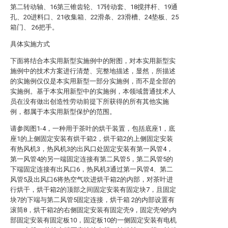
第二转动轴、16第三锥齿轮、17转动套、18搅拌杆、19通
孔、20进料口、21收集箱、22滑条、23滑槽、24垫板、25
箱门、 26把手。
具体实施方式
下面将结合本实用新型实施例中的附图，对本实用新型实
施例中的技术方案进行清楚、完整地描述，显然，所描述
的实施例仅仅是本实用新型一部分实施例，而不是全部的
实施例。基于本实用新型中的实施例，本领域普通技术人
员在没有做出创造性劳动前提下所获得的所有其他实施
例，都属于本实用新型保护的范围。
请参阅图1-4，一种用于茶叶的烘干装置，包括底座1，底
座1的上侧固定安装有烘干箱2，烘干箱2的上侧固定安装
有热风机3，热风机3的出风口处固定安装有第一风管4，
第一风管4的另一端固定连接有第二风管5，第二风管5的
下端固定连接有出风口6，热风机3通过第一风管4、第二
风管5及出风口6将热空气吹进烘干箱2的内部，对茶叶进
行烘干，烘干箱2的顶部之间固定安装有固定块7，且固定
块7的下端与第二风管5固定连接，烘干箱 2的内部设置有
滚筒8，烘干箱2的右侧固定安装有固定壳9，固定壳9的内
部固定安装有固定板10，固定板10的一侧固定安装有电机