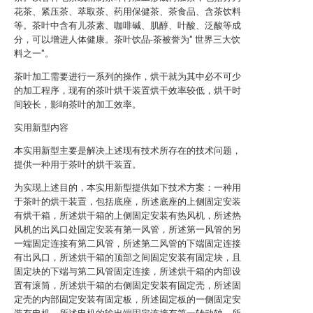
花茶、紧压茶、萃取茶、药用保健茶、茶食品、含茶饮料
等。茶叶中含有儿茶素、咖啡碱、肌醇、叶酸、泛酸等成
分，可以增进人体健康。茶叶饮品-茶被誉为" 世界三大饮
料之一"。
茶叶加工需要进行一系列的操作，烘干就为其中必不可少
的加工程序，现有的茶叶烘干装置烘干效率较低，烘干时
间较长，影响茶叶的加工效率。
实用新型内容
本实用新型主要是解决上述现有技术所存在的技术问题，
提供一种用于茶叶的烘干装置。
为实现上述目的，本实用新型提供如下技术方案：一种用
于茶叶的烘干装置，包括底座，所述底座的上侧固定安装
有烘干箱，所述烘干箱的上侧固定安装有热风机，所述热
风机的出风口处固定安装有第一风管，所述第一风管的另
一端固定连接有第二风管，所述第二风管的下端固定连接
有出风口，所述烘干箱的顶部之间固定安装有固定块，且
固定块的下端与第二风管固定连接，所述烘干箱的内部设
置有滚筒，所述烘干箱的右侧固定安装有固定壳，所述固
定壳的内部固定安装有固定板，所述固定板的一侧固定安