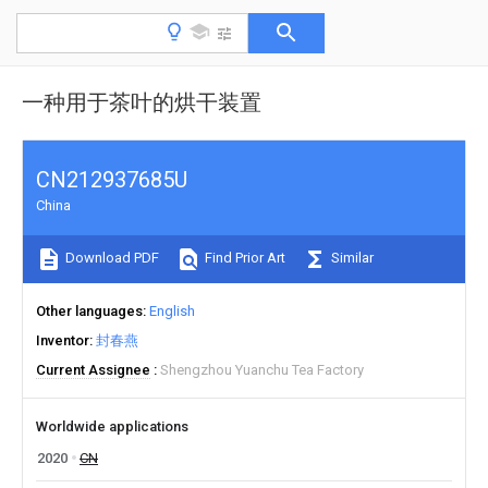
一种用于茶叶的烘干装置
CN212937685U
China
Download PDF
Find Prior Art
Similar
Other languages
English
Inventor
封春燕
Current Assignee
Shengzhou Yuanchu Tea Factory
Worldwide applications
2020
CN