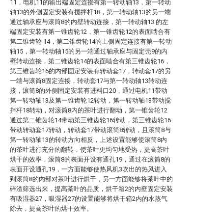
11，电机11的输出端固定连接有第一转动轴13，第一转动
轴13的外侧固定安装有搅拌杆18，第一转动轴13的另一端
通过轴承座与滚筒8的内壁转动连接，第一转动轴13 的左
端固定安装有第一锥齿轮12，第一锥齿轮12的表面啮合有
第二锥齿轮 14，第二锥齿轮14的上侧固定连接有第一转动
轴15，第一转动轴15的另一端通过轴承座与固定壳9的内
壁转动连接，第二锥齿轮14的表面啮合有第三锥齿轮16，
第三锥齿轮16的内部固定安装有转动套17，转动套17的另
一端与滚筒8固定连接，转动套17与第一转动轴13转动连
接，滚筒8的外侧固定安装有进料口20，通过电机11带动
第一转动轴13及第一锥齿轮12转动，第一转动轴13带动搅
拌杆18转动，对滚筒8内的茶叶进行翻动，第一锥齿轮12
通过第二锥齿轮14带动第三锥齿轮16转动，第三锥齿轮16
带动转动套17转动，转动套17带动滚筒8转动，且滚筒8与
第一转动轴13的转动方向相反，上述设置能够使滚筒8内
的茶叶进行充分的翻转，使茶叶更均匀地受热，提高茶叶
烘干的效率，滚筒8的表面开设有通孔19，通过在滚筒8的
表面开设通孔19，一方面能够使热风机3吹出的热风进入
到滚筒8的内部对茶叶进行烘干，另一方面能够将茶叶中的
碎渣筛选出来，提高茶叶的品质，烘干箱2的内壁固定安装
有吸湿器27，吸湿器27的设置能够将烘干箱2内的水蒸气
除去，提高茶叶的烘干效率。