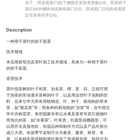
在于：所述底座(1)的下侧固定安装有垫板(24)，所述烘干
箱(2)的外侧转动连接有箱门(25)，所述箱门(25)的表面固
定安装有把手(26)。
Description
一种用于茶叶的烘干装置
技术领域
本实用新型涉及茶叶加工技术领域，具体为一种用于茶叶
的烘干装置。
背景技术
茶叶指茶树的叶子和芽。别名茶、槚，茗，荈。泛指可用
于泡茶的常绿灌木茶树的叶子，以及用这些叶子泡制的饮
料，后来引申为所有用植物花、叶、种子、根泡制的草本
茶，如“菊花茶”等；用各种药材泡制的“凉茶”等，在中国文
学中亦称雷芽。有些国家亦有以水果及香草等其它植物叶
而泡出的茶，如“水果茶”。叶革质，长圆形或椭圆形，可
以用开水直接泡饮，依据品种和制作方式以及产品外形分
成六大类。依据季节采制可分为春茶、夏茶、秋茶、冬
茶。以各种毛茶或精制茶叶再加工形成再加茶，包括分为