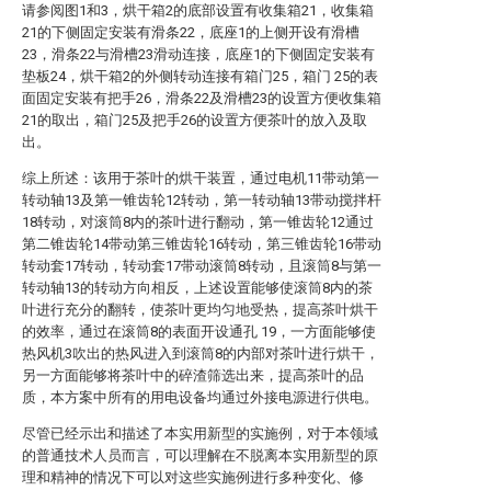
请参阅图1和3，烘干箱2的底部设置有收集箱21，收集箱
21的下侧固定安装有滑条22，底座1的上侧开设有滑槽
23，滑条22与滑槽23滑动连接，底座1的下侧固定安装有
垫板24，烘干箱2的外侧转动连接有箱门25，箱门 25的表
面固定安装有把手26，滑条22及滑槽23的设置方便收集箱
21的取出，箱门25及把手26的设置方便茶叶的放入及取
出。
综上所述：该用于茶叶的烘干装置，通过电机11带动第一
转动轴13及第一锥齿轮12转动，第一转动轴13带动搅拌杆
18转动，对滚筒8内的茶叶进行翻动，第一锥齿轮12通过
第二锥齿轮14带动第三锥齿轮16转动，第三锥齿轮16带动
转动套17转动，转动套17带动滚筒8转动，且滚筒8与第一
转动轴13的转动方向相反，上述设置能够使滚筒8内的茶
叶进行充分的翻转，使茶叶更均匀地受热，提高茶叶烘干
的效率，通过在滚筒8的表面开设通孔 19，一方面能够使
热风机3吹出的热风进入到滚筒8的内部对茶叶进行烘干，
另一方面能够将茶叶中的碎渣筛选出来，提高茶叶的品
质，本方案中所有的用电设备均通过外接电源进行供电。
尽管已经示出和描述了本实用新型的实施例，对于本领域
的普通技术人员而言，可以理解在不脱离本实用新型的原
理和精神的情况下可以对这些实施例进行多种变化、修