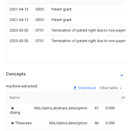
2021-04-13
GR01
Patent grant
2021-04-13
GR01
Patent grant
2023-03-03
CF01
Termination of patent right due to non-payment
2023-03-03
CF01
Termination of patent right due to non-payment
Concepts
machine-extracted
Download
Filter table
Name
Imag
title,claims,abstract,description
47
0.000
drying
Theaceae
title,claims,description
46
0.000