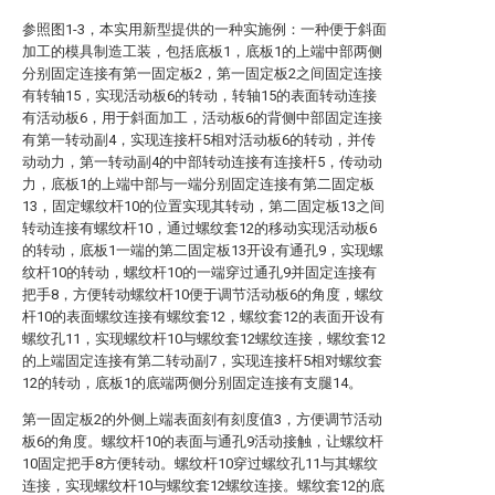
参照图1-3，本实用新型提供的一种实施例：一种便于斜面
加工的模具制造工装，包括底板1，底板1的上端中部两侧
分别固定连接有第一固定板2，第一固定板2之间固定连接
有转轴15，实现活动板6的转动，转轴15的表面转动连接
有活动板6，用于斜面加工，活动板6的背侧中部固定连接
有第一转动副4，实现连接杆5相对活动板6的转动，并传
动动力，第一转动副4的中部转动连接有连接杆5，传动动
力，底板1的上端中部与一端分别固定连接有第二固定板
13，固定螺纹杆10的位置实现其转动，第二固定板13之间
转动连接有螺纹杆10，通过螺纹套12的移动实现活动板6
的转动，底板1一端的第二固定板13开设有通孔9，实现螺
纹杆10的转动，螺纹杆10的一端穿过通孔9并固定连接有
把手8，方便转动螺纹杆10便于调节活动板6的角度，螺纹
杆10的表面螺纹连接有螺纹套12，螺纹套12的表面开设有
螺纹孔11，实现螺纹杆10与螺纹套12螺纹连接，螺纹套12
的上端固定连接有第二转动副7，实现连接杆5相对螺纹套
12的转动，底板1的底端两侧分别固定连接有支腿14。
第一固定板2的外侧上端表面刻有刻度值3，方便调节活动
板6的角度。螺纹杆10的表面与通孔9活动接触，让螺纹杆
10固定把手8方便转动。螺纹杆10穿过螺纹孔11与其螺纹
连接，实现螺纹杆10与螺纹套12螺纹连接。螺纹套12的底