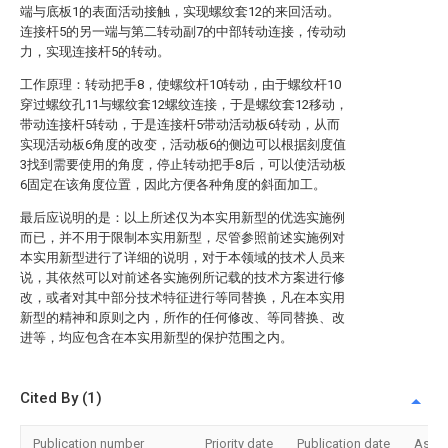
端与底板1的表面活动接触，实现螺纹套12的来回活动。
连接杆5的另一端与第二转动副7的中部转动连接，传动动
力，实现连接杆5的转动。
工作原理：转动把手8，使螺纹杆10转动，由于螺纹杆10
穿过螺纹孔11与螺纹套12螺纹连接，于是螺纹套12移动，
带动连接杆5转动，于是连接杆5带动活动板6转动，从而
实现活动板6角度的改变，活动板6的侧边可以根据刻度值
3找到需要使用的角度，停止转动把手8后，可以使活动板
6固定在该角度位置，因此方便各种角度的斜面加工。
最后应说明的是：以上所述仅为本实用新型的优选实施例
而已，并不用于限制本实用新型，尽管参照前述实施例对
本实用新型进行了详细的说明，对于本领域的技术人员来
说，其依然可以对前述各实施例所记载的技术方案进行修
改，或者对其中部分技术特征进行等同替换，凡在本实用
新型的精神和原则之内，所作的任何修改、等同替换、改
进等，均应包含在本实用新型的保护范围之内。
Cited By (1)
Publication number
Priority date
Publication date
Assi