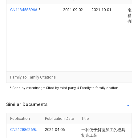
CN113458896A
*
2021-09-02
2021-10-01
南通
精工
有限
Family To Family Citations
* Cited by examiner, † Cited by third party, ‡ Family to family citation
Similar Documents
Publication
Publication Date
Title
CN212886269U
2021-04-06
一种便于斜面加工的模具
制造工装