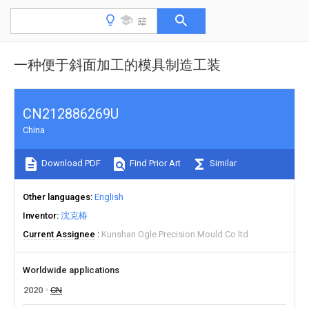
一种便于斜面加工的模具制造工装
CN212886269U
China
Download PDF
Find Prior Art
Similar
Other languages
English
Inventor
沈克椿
Current Assignee
Kunshan Ogle Precision Mould Co ltd
Worldwide applications
2020
CN