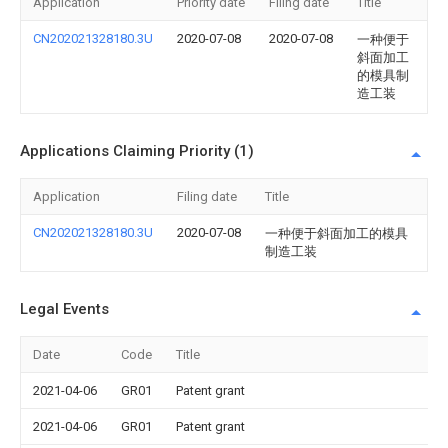
Application
Priority date
Filing date
Title
CN202021328180.3U
2020-07-08
2020-07-08
一种便于
斜面加工
的模具制
造工装
Applications Claiming Priority (1)
Application
Filing date
Title
CN202021328180.3U
2020-07-08
一种便于斜面加工的模具
制造工装
Legal Events
Date
Code
Title
2021-04-06
GR01
Patent grant
2021-04-06
GR01
Patent grant