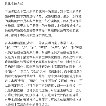
具体实施方式
下面将结合本实用新型实施例中的附图，对本实用新型实
施例中的技术方案进行清楚、完整地描述，显然，所描述
的实施例仅仅是本实用新型一部分实施例，而不是全部的
实施例。基于本实用新型中的实施例，本领域普通技术人
员在没有做出创造性劳动前提下所获得的所有其他实施
例，都属于本实用新型保护的范围。
在本实用新型的描述中，需要说明的是，术语“中心”、
“上”、“下”、“左”、“右”、“竖直”、“水平”、“内”、“外”等指
示的方位或位置关系为基于附图所示的方位或位置关系，
仅是为了便于描述本实用新型和简化描述，而不是指示或
暗示所指的装置或元件必须具有特定的方位、以特定的方
位构造和操作，因此不能理解为对本实用新型的限制；术
语“第一”、“第二”、“第三”仅用于描述目的，而不能理解为
指示或暗示相对重要性，此外，除非另有明确的规定和限
定，术语“安装”、“相连”、“连接”应做广义理解，例如，可
以是固定连接，也可以是可拆卸连接，或一体地连接；可
以是机械连接，也可以是电连接；可以是直接相连，也可
以通过中间媒介间接相连，可以是两个元件内部的连通。
对于本领域的普通技术人员而言，可以具体情况理解上述
术语在本实用新型中的具体含义。