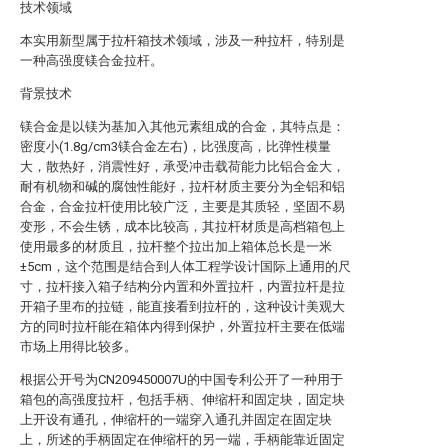
技术领域
本实用新型属于拉杆箱技术领域，涉及一种拉杆，特别是
一种高强度镁合金拉杆。
背景技术
镁合金是以镁为基加入其他元素组成的合金，其特点是：
密度小(1.8g/cm3镁合金左右)，比强度高，比弹性模量
大，散热好，消震性好，承受冲击载荷能力比铝合金大，
耐有机物和碱的腐蚀性能好，拉杆材质主要分为全铝和铝
合金，合金拉杆使用比较广泛，主要是其质轻，坚固不易
变形，不会生锈，成本比较高，其拉杆材质是高档箱包上
使用最多的材质且，拉杆整个拉出加上箱体总长是一米
±5cm，这个范围是结合到人体工程学设计国际上通用的尺
寸，拉杆接入箱子结构分内置和外置拉杆，内置拉杆是拉
开箱子里布的拉链，能直接看到拉杆的，这种设计美观大
方的同时拉杆能在箱体内得到保护，外置拉杆主要在低端
市场上用得比较多。
根据公开号为CN209450007U的中国专利公开了一种用于
箱包的高强度拉杆，包括手柄、伸缩杆和固定块，固定块
上开设有通孔，伸缩杆的一端穿入通孔并固定在固定块
上，所述的手柄固定在伸缩杆的另一端，手柄能靠近固定