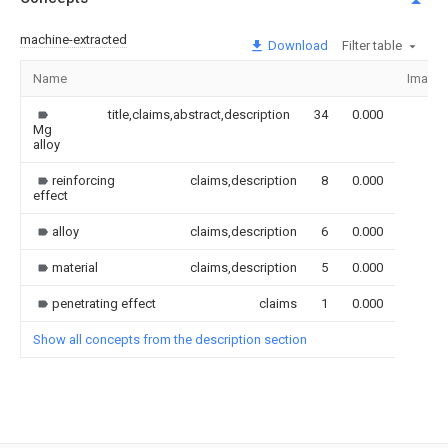
machine-extracted
Download
Filter table
Name
Image
title,claims,abstract,description
34
0.000
Mg
alloy
reinforcing
claims,description
8
0.000
effect
alloy
claims,description
6
0.000
material
claims,description
5
0.000
penetrating effect
claims
1
0.000
Show all concepts from the description section