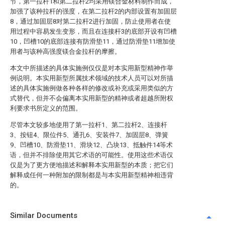
节，第一拉杆1和第二拉杆2均采用镁合金材料制作而成，
加强了该种拉杆的强度，在第二拉杆2的内部设置有加固层
8，通过加固层8对第二拉杆2进行加固，防止使用者在使
用过程中容易发生变形，而且在连接杆3的底部开设有凹槽
10，凹槽10的底部连接有防滑垫11，通过防滑垫11增加使
用者与该种高强度镁合金拉杆的摩擦。
本文中所描述的具体实施例仅仅是对本实用新型精神作举
例说明。本实用新型所属技术领域的技术人员可以对所描
述的具体实施例做各种各样的修改或补充或采用类似的方
式替代，但并不会偏离本实用新型的精神或者超越所附权
利要求书所定义的范围。
尽管本文较多地使用了第一拉杆1、第二拉杆2、连接杆
3、按钮4、限位件5、通孔6、安装件7、加固层8、弹簧
9、凹槽10、防滑垫11、滑块12、凸块13、抵触件14等术
语，但并不排除使用其它术语的可能性。使用这些术语仅
仅是为了更方便地描述和解释本实用新型的本质；把它们
解释成任何一种附加的限制都是与本实用新型精神相违背
的。
Similar Documents