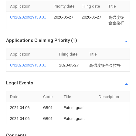
Application
Priority date
Filing date
Title
CN202020929138.0U
2020-05-27
2020-05-27
高强度镁
合金拉杆
Applications Claiming Priority (1)
Application
Filing date
Title
CN202020929138.0U
2020-05-27
高强度镁合金拉杆
Legal Events
Date
Code
Title
Description
2021-04-06
GR01
Patent grant
2021-04-06
GR01
Patent grant
Concepts