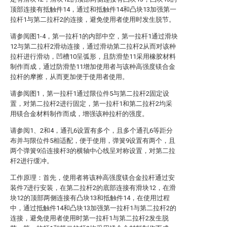
顶部连接有抵触件14，通过和抵触件14和凸块13加强第一
拉杆1与第二拉杆2的连接，避免使用者使用时发生脱节。
请参阅图1-4，第一拉杆1的内部中空，第一拉杆1通过滑块
12与第二拉杆2滑动连接，通过滑动第二拉杆2从而对该种
拉杆进行滑动，凹槽10呈弧形，且防滑垫11采用橡胶材料
制作而成，通过防滑垫11增加使用者与该种高强度镁合金
拉杆的摩擦，从而更加便于使用者使用。
请参阅图1，第一拉杆1通过限位件5与第二拉杆2固定设
置，对第二拉杆2进行固定，第一拉杆1和第二拉杆2均采
用镁合金材料制作而成，增强该种拉杆的强度。
请参阅1、2和4，通孔6设置有多个，且多个通孔6等距分
布并与限位件5相适配，便于使用，弹簧9设置有两个，且
两个弹簧9沿连接杆3的横轴中心线呈对称设置，对第二拉
杆2进行缓冲。
工作原理：首先，使用者将该种高强度镁合金拉杆通过安
装件7进行安装，在第二拉杆2的底部连接有滑块12，在滑
块12的顶部两侧连接有凸块13和抵触件14，在使用过程
中，通过抵触件14和凸块13加强第一拉杆1与第二拉杆2的
连接，避免使用者使用时第一拉杆1与第二拉杆2发生脱