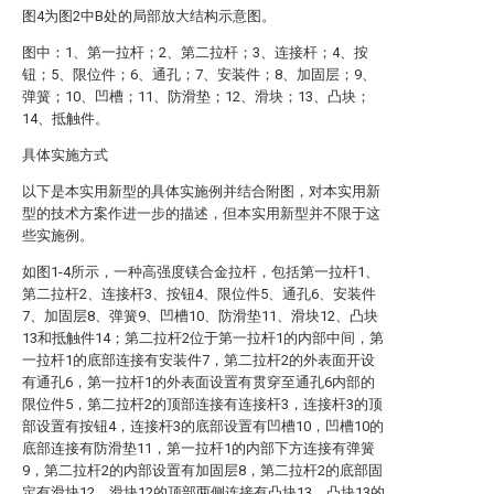
图4为图2中B处的局部放大结构示意图。
图中：1、第一拉杆；2、第二拉杆；3、连接杆；4、按
钮；5、限位件；6、通孔；7、安装件；8、加固层；9、
弹簧；10、凹槽；11、防滑垫；12、滑块；13、凸块；
14、抵触件。
具体实施方式
以下是本实用新型的具体实施例并结合附图，对本实用新
型的技术方案作进一步的描述，但本实用新型并不限于这
些实施例。
如图1-4所示，一种高强度镁合金拉杆，包括第一拉杆1、
第二拉杆2、连接杆3、按钮4、限位件5、通孔6、安装件
7、加固层8、弹簧9、凹槽10、防滑垫11、滑块12、凸块
13和抵触件14；第二拉杆2位于第一拉杆1的内部中间，第
一拉杆1的底部连接有安装件7，第二拉杆2的外表面开设
有通孔6，第一拉杆1的外表面设置有贯穿至通孔6内部的
限位件5，第二拉杆2的顶部连接有连接杆3，连接杆3的顶
部设置有按钮4，连接杆3的底部设置有凹槽10，凹槽10的
底部连接有防滑垫11，第一拉杆1的内部下方连接有弹簧
9，第二拉杆2的内部设置有加固层8，第二拉杆2的底部固
定有滑块12，滑块12的顶部两侧连接有凸块13，凸块13的