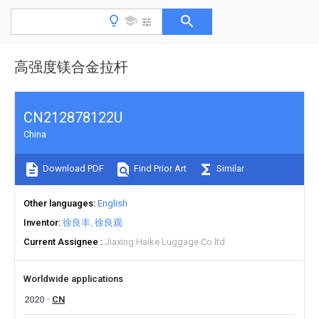
高强度镁合金拉杆
CN212878122U
China
Download PDF
Find Prior Art
Similar
Other languages
English
Inventor
徐良丰
徐良观
Current Assignee
Jiaxing Haike Luggage Co ltd
Worldwide applications
2020
CN