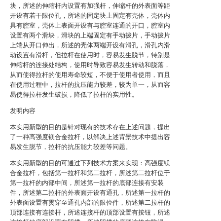
块，所述的伸缩杆内设置有加强杆，伸缩杆的外表面等距
开设有若干限位孔，所述的固定块上固定有壳体，壳体内
具有腔室，壳体上表面开设有与腔室连通的开口，腔室内
设置有两个滑块，滑块的上端固定有手动拨片，手动拨片
上端从开口伸出，所述的壳体两端开设有滑孔，滑孔内滑
动设置有滑杆，但拉杆在使用时，容易发生脱节，特别是
伸缩杆的连接处结构，使用时导致容易发生转动和脱落，
从而使得拉杆的使用寿命较短，不便于使用者使用，而且
在使用过程中，拉杆的抗压能力较差，较为单一，从而容
易使得拉杆发生破损，降低了拉杆的实用性。
发明内容
本实用新型的目的是针对现有的技术存在上述问题，提出
了一种高强度镁合金拉杆，以解决上述背景技术中提出容
易发生脱节，拉杆的抗压能力较差等问题。
本实用新型的目的可通过下列技术方案来实现：高强度镁
合金拉杆，包括第一拉杆和第二拉杆，所述第二拉杆位于
第一拉杆的内部中间，所述第一拉杆的底部连接有安装
件，所述第二拉杆的外表面开设有通孔，所述第一拉杆的
外表面设置有贯穿至通孔内部的限位件，所述第二拉杆的
顶部连接有连接杆，所述连接杆的顶部设置有按钮，所述