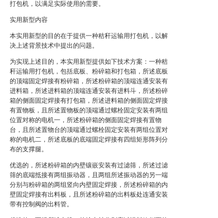
打包机，以满足实际使用的需要。
实用新型内容
本实用新型的目的在于提供一种秸秆运输用打包机，以解
决上述背景技术中提出的问题。
为实现上述目的，本实用新型提供如下技术方案：一种秸
秆运输用打包机，包括底板、粉碎箱和打包箱，所述底板
的顶端固定焊接有粉碎箱，所述粉碎箱的顶端连通安装有
进料箱，所述进料箱的顶端连通安装有进料斗，所述粉碎
箱的侧面固定焊接有打包箱，所述进料箱的侧面固定焊接
有置物板，且所述置物板的顶端通过螺栓固定安装有两组
位置对称的电机一，所述粉碎箱的侧面固定焊接有置物
台，且所述置物台的顶端通过螺栓固定安装有两组位置对
称的电机二，所述底板的底端固定焊接有四组矩形阵列分
布的支撑腿。
优选的，所述粉碎箱的内壁镶嵌安装有过滤筛，所述过滤
筛的底端抵接有两组振动器，且两组所述振动器的另一端
分别与粉碎箱的两组竖向内壁固定焊接，所述粉碎箱的内
壁固定焊接有出料板，且所述粉碎箱的出料板处连通安装
带有控制阀的出料管。