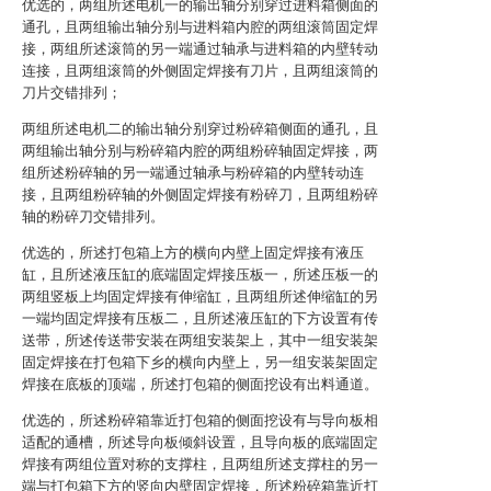
优选的，两组所述电机一的输出轴分别穿过进料箱侧面的
通孔，且两组输出轴分别与进料箱内腔的两组滚筒固定焊
接，两组所述滚筒的另一端通过轴承与进料箱的内壁转动
连接，且两组滚筒的外侧固定焊接有刀片，且两组滚筒的
刀片交错排列；
两组所述电机二的输出轴分别穿过粉碎箱侧面的通孔，且
两组输出轴分别与粉碎箱内腔的两组粉碎轴固定焊接，两
组所述粉碎轴的另一端通过轴承与粉碎箱的内壁转动连
接，且两组粉碎轴的外侧固定焊接有粉碎刀，且两组粉碎
轴的粉碎刀交错排列。
优选的，所述打包箱上方的横向内壁上固定焊接有液压
缸，且所述液压缸的底端固定焊接压板一，所述压板一的
两组竖板上均固定焊接有伸缩缸，且两组所述伸缩缸的另
一端均固定焊接有压板二，且所述液压缸的下方设置有传
送带，所述传送带安装在两组安装架上，其中一组安装架
固定焊接在打包箱下乡的横向内壁上，另一组安装架固定
焊接在底板的顶端，所述打包箱的侧面挖设有出料通道。
优选的，所述粉碎箱靠近打包箱的侧面挖设有与导向板相
适配的通槽，所述导向板倾斜设置，且导向板的底端固定
焊接有两组位置对称的支撑柱，且两组所述支撑柱的另一
端与打包箱下方的竖向内壁固定焊接，所述粉碎箱靠近打