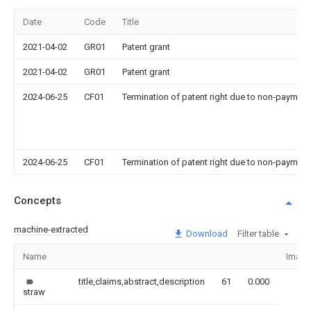
Date
Code
Title
2021-04-02
GR01
Patent grant
2021-04-02
GR01
Patent grant
2024-06-25
CF01
Termination of patent right due to non-payment
2024-06-25
CF01
Termination of patent right due to non-payment
Concepts
machine-extracted
Download
Filter table
Name
Image
title,claims,abstract,description
61
0.000
straw