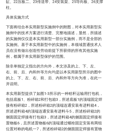
缸、22压板二、23传送带、24安装架、25导向板、26支撑
柱。
具体实施方式
下面将结合本实用新型实施例中的附图，对本实用新型实
施例中的技术方案进行清楚、完整地描述，显然，所描述
的实施例仅仅是本实用新型一部分实施例，而不是全部的
实施例。基于本实用新型中的实施例，本领域普通技术人
员在没有做出创造性劳动前提下所获得的所有其他实施
例，都属于本实用新型保护的范围。
除非单独定义指出的方向外，本文涉及的上、下、左、
右、前、后、内和外等方向均是以本实用新型所示的图中
的上、下、左、右、前、后、内和外等方向为准，在此一
并说明。
本实用新型提供了如图1-3所示的一种秸秆运输用打包机，
包括底板1、粉碎箱2和打包箱3，所述底板1的顶端固定焊
接有粉碎箱2，所述粉碎箱2的顶端连通安装有进料箱4，
所述进料箱4的顶端连通安装有进料斗5，所述粉碎箱2的
侧面固定焊接有打包箱3，所述进料箱4的侧面固定焊接有
置物板6，且所述置物板6的顶端通过螺栓固定安装有两组
位置对称的电机一7，所述粉碎箱2的侧面固定焊接有置物