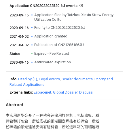
Application CN202022022520.6U events
Application filed by Taizhou Xinxin Straw Energy
2020-09-16
Utilization Co ltd
Priority to CN202022022520.6U
2020-09-16
Application granted
2021-04-02
Publication of CN212851864U
2021-04-02
Expired - Fee Related
Status
Anticipated expiration
2030-09-16
Info
Cited by (1)
Legal events
Similar documents
Priority and
Related Applications
External links
Espacenet
Global Dossier
Discuss
Abstract
本实用新型公开了一种秸秆运输用打包机，包括底板、粉
碎箱和打包箱，所述底板的顶端固定焊接有粉碎箱，所述
粉碎箱的顶端连通安装有进料箱，所述进料箱的顶端连通