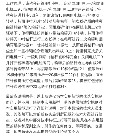
工作原理，该秸秆运输用打包机，启动两组电机一7和两组
电机二9，待两组电机一7和两组电机二9匀速运转后，将
秸秆从进料斗5倒入，两组滚筒15在两组电机一7的驱动下
转动，从而使得刀片16转动切割秸秆；初次粉碎后的秸秆
由进料箱4落入粉碎箱2，两组粉碎轴17在两组电机二9地
驱动下，使得两组粉碎轴17带着粉碎刀18转动，从而使得
粉碎刀18对秸秆进行二次粉碎；在秸秆进行二次粉碎时启
动两组振动器12，使得过滤筛11振动，从而使得秸秆中的
尘土和一些小颗粒杂质落到出料板13上；待进料完成后关
闭电机一7，一段时间后（秸秆被粉碎完全）关闭电机二9
并打开粉碎箱2的电磁阀门，粉碎后的秸秆通过导向板25
落到传送带23上，再启动液压缸19和伸缩缸21，使液压缸
19和伸缩缸21带着压板一20和压板二22作往复运动，直至
秸秆被挤压打包成型；最后启动传送带23，将被打包好的
秸秆通过传送带23运送至打包箱3外。
最后应说明的是：以上所述仅为本实用新型的优选实施例
而已，并不用于限制本实用新型，尽管参照前述实施例对
本实用新型进行了详细的说明，对于本领域的技术人员来
说，其依然可以对前述各实施例所记载的技术方案进行修
改，或者对其中部分技术特征进行等同替换,凡在本实用新
型的精神和原则之内，所作的任何修改、等同替换、改进
等，均应包含在本实用新型的保护范围之内。