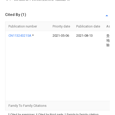
Cited By (1)
Publication number
Priority date
Publication date
Assi
CN113243215A
*
2021-05-06
2021-08-13
贵州
地技
验推
Family To Family Citations
* Cited by examiner, † Cited by third party, ‡ Family to family citation