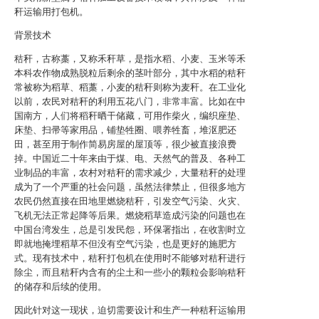
秆运输用打包机。
背景技术
秸秆，古称藁，又称禾秆草，是指水稻、小麦、玉米等禾
本科农作物成熟脱粒后剩余的茎叶部分，其中水稻的秸秆
常被称为稻草、稻藁，小麦的秸秆则称为麦秆。在工业化
以前，农民对秸秆的利用五花八门，非常丰富。比如在中
国南方，人们将稻秆晒干储藏，可用作柴火，编织座垫、
床垫、扫帚等家用品，铺垫牲圈、喂养牲畜，堆沤肥还
田，甚至用于制作简易房屋的屋顶等，很少被直接浪费
掉。中国近二十年来由于煤、电、天然气的普及、各种工
业制品的丰富，农村对秸秆的需求减少，大量秸秆的处理
成为了一个严重的社会问题，虽然法律禁止，但很多地方
农民仍然直接在田地里燃烧秸秆，引发空气污染、火灾、
飞机无法正常起降等后果。燃烧稻草造成污染的问题也在
中国台湾发生，总是引发民怨，环保署指出，在收割时立
即就地掩埋稻草不但没有空气污染，也是更好的施肥方
式。现有技术中，秸秆打包机在使用时不能够对秸秆进行
除尘，而且秸秆内含有的尘土和一些小的颗粒会影响秸秆
的储存和后续的使用。
因此针对这一现状，迫切需要设计和生产一种秸秆运输用