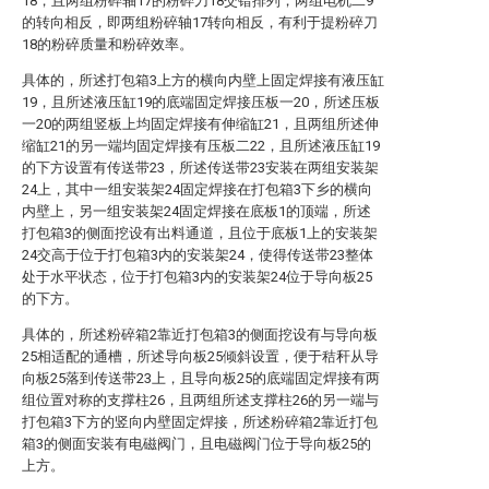
18，且两组粉碎轴17的粉碎刀18交错排列，两组电机二9
的转向相反，即两组粉碎轴17转向相反，有利于提粉碎刀
18的粉碎质量和粉碎效率。
具体的，所述打包箱3上方的横向内壁上固定焊接有液压缸
19，且所述液压缸19的底端固定焊接压板一20，所述压板
一20的两组竖板上均固定焊接有伸缩缸21，且两组所述伸
缩缸21的另一端均固定焊接有压板二22，且所述液压缸19
的下方设置有传送带23，所述传送带23安装在两组安装架
24上，其中一组安装架24固定焊接在打包箱3下乡的横向
内壁上，另一组安装架24固定焊接在底板1的顶端，所述
打包箱3的侧面挖设有出料通道，且位于底板1上的安装架
24交高于位于打包箱3内的安装架24，使得传送带23整体
处于水平状态，位于打包箱3内的安装架24位于导向板25
的下方。
具体的，所述粉碎箱2靠近打包箱3的侧面挖设有与导向板
25相适配的通槽，所述导向板25倾斜设置，便于秸秆从导
向板25落到传送带23上，且导向板25的底端固定焊接有两
组位置对称的支撑柱26，且两组所述支撑柱26的另一端与
打包箱3下方的竖向内壁固定焊接，所述粉碎箱2靠近打包
箱3的侧面安装有电磁阀门，且电磁阀门位于导向板25的
上方。