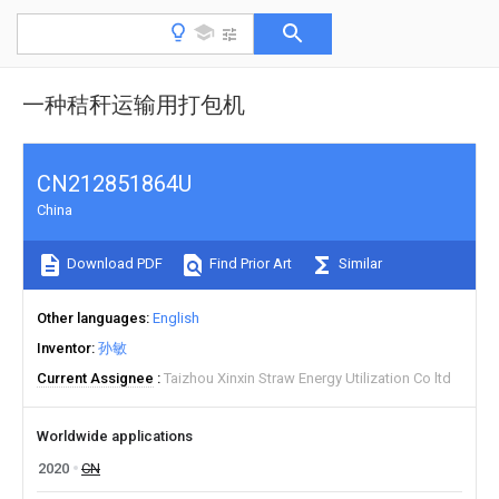
一种秸秆运输用打包机
CN212851864U
China
Download PDF
Find Prior Art
Similar
Other languages
English
Inventor
孙敏
Current Assignee
Taizhou Xinxin Straw Energy Utilization Co ltd
Worldwide applications
2020
CN