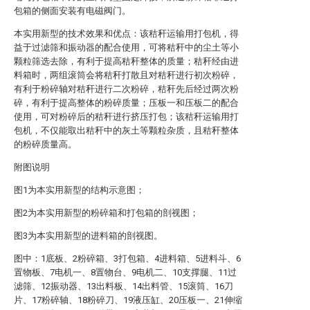
包箱的侧面安装有电磁阀门。
本实用新型的技术效果和优点：该秸秆运输用打包机，得
益于过滤筛和振动器的配合使用，可将秸秆中的尘土等小
颗粒筛选去除，有利于提高秸秆整体的质量；秸秆经由进
料箱时，两组滚筒会将秸秆打散且对秸秆进行初次粉碎，
有利于粉碎轴对秸秆进行二次粉碎，秸秆先后经过两次粉
碎，有利于提高整体的粉碎质量；压板一和压板二的配合
使用，可对粉碎后的秸秆进行挤压打包；该秸秆运输用打
包机，不仅能取出秸秆中的灰土等颗粒杂质，且秸秆整体
的粉碎质量高。
附图说明
图1为本实用新型的结构示意图；
图2为本实用新型的粉碎箱和打包箱的剖视图；
图3为本实用新型的进料箱的剖视图。
图中：1底板、2粉碎箱、3打包箱、4进料箱、5进料斗、6
置物板、7电机一、8置物台、9电机二、10支撑腿、11过
滤筛、12振动器、13出料板、14出料管、15滚筒、16刀
片、17粉碎轴、18粉碎刀、19液压缸、20压板一、21伸缩