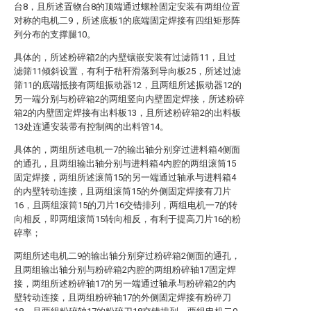
台8，且所述置物台8的顶端通过螺栓固定安装有两组位置
对称的电机二9，所述底板1的底端固定焊接有四组矩形阵
列分布的支撑腿10。
具体的，所述粉碎箱2的内壁镶嵌安装有过滤筛11，且过
滤筛11倾斜设置，有利于秸秆滑落到导向板25，所述过滤
筛11的底端抵接有两组振动器12，且两组所述振动器12的
另一端分别与粉碎箱2的两组竖向内壁固定焊接，所述粉碎
箱2的内壁固定焊接有出料板13，且所述粉碎箱2的出料板
13处连通安装带有控制阀的出料管14。
具体的，两组所述电机一7的输出轴分别穿过进料箱4侧面
的通孔，且两组输出轴分别与进料箱4内腔的两组滚筒15
固定焊接，两组所述滚筒15的另一端通过轴承与进料箱4
的内壁转动连接，且两组滚筒15的外侧固定焊接有刀片
16，且两组滚筒15的刀片16交错排列，两组电机一7的转
向相反，即两组滚筒15转向相反，有利于提高刀片16的粉
碎率；
两组所述电机二9的输出轴分别穿过粉碎箱2侧面的通孔，
且两组输出轴分别与粉碎箱2内腔的两组粉碎轴17固定焊
接，两组所述粉碎轴17的另一端通过轴承与粉碎箱2的内
壁转动连接，且两组粉碎轴17的外侧固定焊接有粉碎刀