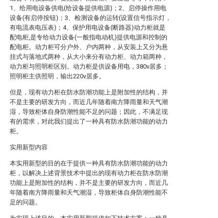
1、给用电设备供电(给设备提供电源)；2、启停操作用电
设备(有启停按钮)；3、检测设备的运转(设置信号指示灯，
有电流表电压表)；4、保护用电设备(断路器)动力柜就是
配电柜,是专给动力设备(一般指电动机)提供电源和控制的
配电柜。动力柜可分户外、户内两种，从安装上又分为悬
挂式与落地式两种，从大小来分有动力柜、动力箱两种，
动力柜与照明柜区别。动力柜是供设备用电，380v居多；
照明柜主供照明，输出220v居多。
但是，现有动力柜在防水防潮功能上是附加性的结构，并
不是主要的研发方向，而近几年随着南方降雨量和天气潮
湿，导致柜体自身防潮性能不足的问题；因此，不满足现
有的需求，对此我们提出了一种具有防水防潮功能的动力
柜。
实用新型内容
本实用新型的目的在于提供一种具有防水防潮功能的动力
柜，以解决上述背景技术中提出的现有动力柜在防水防潮
功能上是附加性的结构，并不是主要的研发方向，而近几
年随着南方降雨量和天气潮湿，导致柜体自身防潮性能不
足的问题。