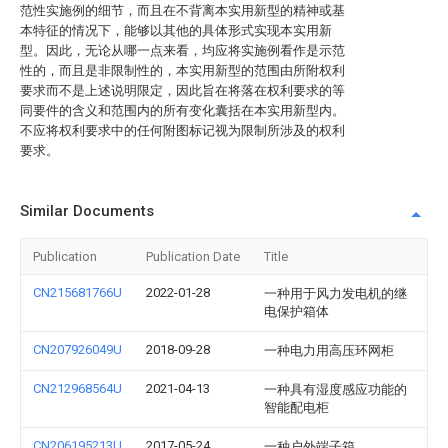
范性实施例的细节，而且在不背离本实用新型的精神或基
本特征的情况下，能够以其他的具体形式实现本实用新
型。因此，无论从哪一点来看，均应将实施例看作是示范
性的，而且是非限制性的，本实用新型的范围由所附权利
要求而不是上述说明限定，因此旨在将落在权利要求的等
同要件的含义和范围内的所有变化囊括在本实用新型内。
不应将权利要求中的任何附图标记视为限制所涉及的权利
要求。
Similar Documents
Publication
Publication Date
Title
CN215681766U
2022-01-28
一种用于风力发电机的继
电保护箱体
CN207926049U
2018-09-28
一种电力用高压环网柜
CN212968564U
2021-04-13
一种具有湿度感应功能的
智能配电柜
CN206195213U
2017-05-24
一种户外端子箱