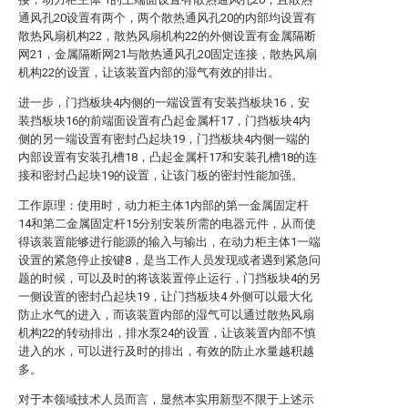
通风孔20设置有两个，两个散热通风孔20的内部均设置有
散热风扇机构22，散热风扇机构22的外侧设置有金属隔断
网21，金属隔断网21与散热通风孔20固定连接，散热风扇
机构22的设置，让该装置内部的湿气有效的排出。
进一步，门挡板块4内侧的一端设置有安装挡板块16，安
装挡板块16的前端面设置有凸起金属杆17，门挡板块4内
侧的另一端设置有密封凸起块19，门挡板块4内侧一端的
内部设置有安装孔槽18，凸起金属杆17和安装孔槽18的连
接和密封凸起块19的设置，让该门板的密封性能加强。
工作原理：使用时，动力柜主体1内部的第一金属固定杆
14和第二金属固定杆15分别安装所需的电器元件，从而使
得该装置能够进行能源的输入与输出，在动力柜主体1一端
设置的紧急停止按键8，是当工作人员发现或者遇到紧急问
题的时候，可以及时的将该装置停止运行，门挡板块4的另
一侧设置的密封凸起块19，让门挡板块4 外侧可以最大化
防止水气的进入，而该装置内部的湿气可以通过散热风扇
机构22的转动排出，排水泵24的设置，让该装置内部不慎
进入的水，可以进行及时的排出，有效的防止水量越积越
多。
对于本领域技术人员而言，显然本实用新型不限于上述示