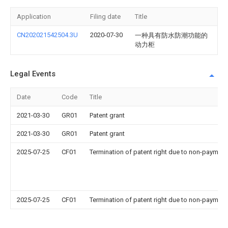
Application
Filing date
Title
CN202021542504.3U
2020-07-30
一种具有防水防潮功能的
动力柜
Legal Events
Date
Code
Title
2021-03-30
GR01
Patent grant
2021-03-30
GR01
Patent grant
2025-07-25
CF01
Termination of patent right due to non-payment
2025-07-25
CF01
Termination of patent right due to non-payment