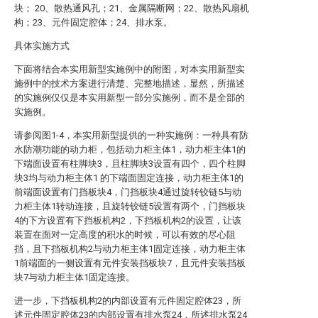
块； 20、散热通风孔；21、金属隔断网；22、散热风扇机
构；23、元件固定腔体；24、排水泵。
具体实施方式
下面将结合本实用新型实施例中的附图，对本实用新型实
施例中的技术方案进行清楚、完整地描述，显然，所描述
的实施例仅仅是本实用新型一部分实施例，而不是全部的
实施例。
请参阅图1-4，本实用新型提供的一种实施例：一种具有防
水防潮功能的动力柜，包括动力柜主体1，动力柜主体1的
下端面设置有柱脚块3，且柱脚块3设置有四个，四个柱脚
块3均与动力柜主体1 的下端面固定连接，动力柜主体1的
前端面设置有门挡板块4，门挡板块4通过旋转铰链5与动
力柜主体1转动连接，且旋转铰链5设置有两个，门挡板块
4的下方设置有下挡板机构2，下挡板机构2的设置，让该
装置在面对一定高度的积水的时候，可以有效的尽心阻
挡，且下挡板机构2与动力柜主体1固定连接，动力柜主体
1前端面的一侧设置有元件安装挡板块7，且元件安装挡板
块7与动力柜主体1固定连接。
进一步，下挡板机构2的内部设置有元件固定腔体23，所
述元件固定腔体23的内部设置有排水泵24，所述排水泵24