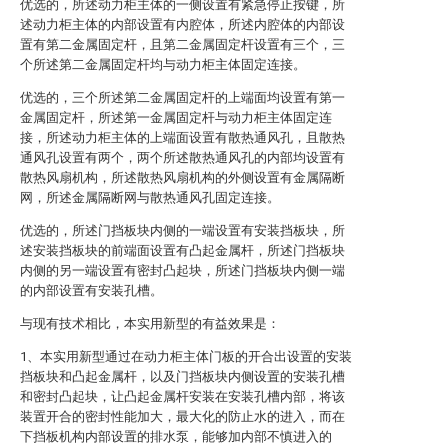
优选的，所述动力柜主体的一侧设置有紧急停止按键，所
述动力柜主体的内部设置有内腔体，所述内腔体的内部设
置有第二金属固定杆，且第二金属固定杆设置有三个，三
个所述第二金属固定杆均与动力柜主体固定连接。
优选的，三个所述第二金属固定杆的上端面均设置有第一
金属固定杆，所述第一金属固定杆与动力柜主体固定连
接，所述动力柜主体的上端面设置有散热通风孔，且散热
通风孔设置有两个，两个所述散热通风孔的内部均设置有
散热风扇机构，所述散热风扇机构的外侧设置有金属隔断
网，所述金属隔断网与散热通风孔固定连接。
优选的，所述门挡板块内侧的一端设置有安装挡板块，所
述安装挡板块的前端面设置有凸起金属杆，所述门挡板块
内侧的另一端设置有密封凸起块，所述门挡板块内侧一端
的内部设置有安装孔槽。
与现有技术相比，本实用新型的有益效果是：
1、本实用新型通过在动力柜主体门板的开合出设置的安装
挡板块和凸起金属杆，以及门挡板块内侧设置的安装孔槽
和密封凸起块，让凸起金属杆安装在安装孔槽内部，将该
装置开合的密封性能加大，最大化的防止水的进入，而在
下挡板机构内部设置的排水泵，能够加内部不慎进入的