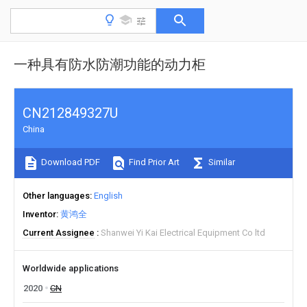
一种具有防水防潮功能的动力柜
CN212849327U
China
Download PDF
Find Prior Art
Similar
Other languages
English
Inventor
黄鸿全
Current Assignee
Shanwei Yi Kai Electrical Equipment Co ltd
Worldwide applications
2020
CN