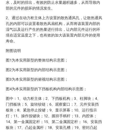
水，及时的排出，有效的防止水量越积越多，从而导致内
部的元件的损坏的情况发生。
2、通过在动力柜主体上方设置的散热通风孔，让散热通风
孔的内部可以设置着散热风扇机构，从而将该装置内部的
湿气以及运行产生的热量进行排出，让内部元件运行的环
境在适宜温度之下，也有效的加大该装置内部元件的使用
寿命。
附图说明
图1为本实用新型的整体结构示意图；
图2为本实用新型的内部结构示意图；
图3为本实用新型的俯视结构示意图；
图4为本实用新型的下挡板机构内部结构示意图；
图中：1、动力柜主体；2、下挡板机构；3、柱脚块；4、
门挡板块；5、旋转铰链；6、观察窗口；7、元件安装挡
板块；8、紧急停止按键；9、显示屏幕；10、运行指示
灯；11、操作按键块；12、握持手柄杆；13、内腔体；
14、第一金属固定杆；15、第二金属固定杆； 16、安装挡
板块；17、凸起金属杆；18、安装孔槽；19、密封凸起