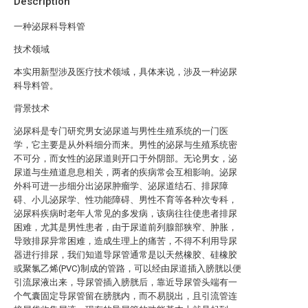
Description
一种泌尿科导料管
技术领域
本实用新型涉及医疗技术领域，具体来说，涉及一种泌尿
科导料管。
背景技术
泌尿科是专门研究男女泌尿道与男性生殖系统的一门医
学，它主要是从外科细分而来。男性的泌尿与生殖系统密
不可分，而女性的泌尿道则开口于外阴部。无论男女，泌
尿道与生殖道息息相关，两者的疾病常会互相影响。泌尿
外科可进一步细分出泌尿肿瘤学、泌尿道结石、排尿障
碍、小儿泌尿学、性功能障碍、男性不育等各种次专科，
泌尿科疾病时老年人常见的多发病，该病往往使患者排尿
困难，尤其是男性患者，由于尿道前列腺部狭窄、肿胀，
导致排尿异常困难，造成生理上的痛苦，不得不利用导尿
器进行排尿，我们知道导尿管通常是以天然橡胶、硅橡胶
或聚氯乙烯(PVC)制成的管路，可以经由尿道插入膀胱以便
引流尿液出来，导尿管插入膀胱后，靠近导尿管头端有一
个气囊固定导尿管留在膀胱内，而不易脱出，且引流管连