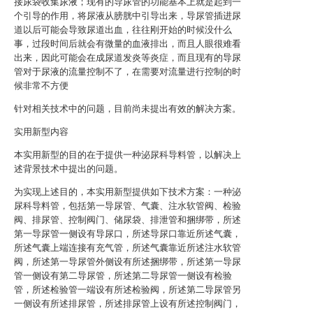
接尿袋收集尿液；现有的导尿管的功能基本上就是起到一
个引导的作用，将尿液从膀胱中引导出来，导尿管插进尿
道以后可能会导致尿道出血，往往刚开始的时候没什么
事，过段时间后就会有微量的血液排出，而且人眼很难看
出来，因此可能会在成尿道发炎等炎症，而且现有的导尿
管对于尿液的流量控制不了，在需要对流量进行控制的时
候非常不方便
针对相关技术中的问题，目前尚未提出有效的解决方案。
实用新型内容
本实用新型的目的在于提供一种泌尿科导料管，以解决上
述背景技术中提出的问题。
为实现上述目的，本实用新型提供如下技术方案：一种泌
尿科导料管，包括第一导尿管、气囊、注水软管阀、检验
阀、排尿管、控制阀门、储尿袋、排泄管和捆绑带，所述
第一导尿管一侧设有导尿口，所述导尿口靠近所述气囊，
所述气囊上端连接有充气管，所述气囊靠近所述注水软管
阀，所述第一导尿管外侧设有所述捆绑带，所述第一导尿
管一侧设有第二导尿管，所述第二导尿管一侧设有检验
管，所述检验管一端设有所述检验阀，所述第二导尿管另
一侧设有所述排尿管，所述排尿管上设有所述控制阀门，