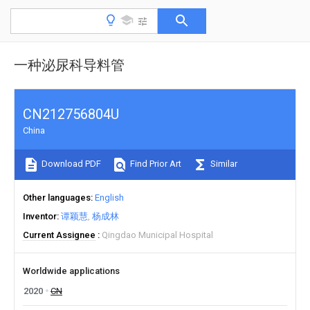
一种泌尿科导料管
CN212756804U
China
Download PDF
Find Prior Art
Similar
Other languages
English
Inventor
谭颖慧
杨成林
Current Assignee
Qingdao Municipal Hospital
Worldwide applications
2020
CN