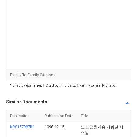
Family To Family Citations
* Cited by examiner, † Cited by third party, ‡ Family to family citation
Similar Documents
Publication
Publication Date
Title
KR0157987B1
1998-12-15
뇨 실금환자용 개량된 시
스템