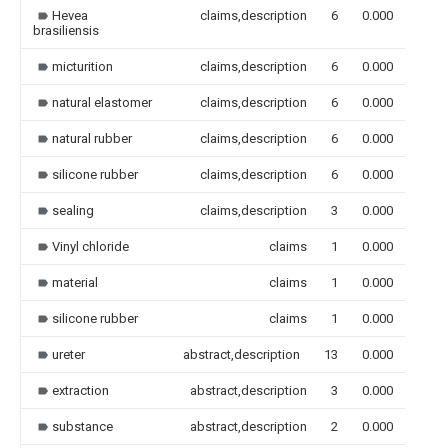
Hevea
claims,description
6
0.000
brasiliensis
micturition
claims,description
6
0.000
natural elastomer
claims,description
6
0.000
natural rubber
claims,description
6
0.000
silicone rubber
claims,description
6
0.000
sealing
claims,description
3
0.000
Vinyl chloride
claims
1
0.000
material
claims
1
0.000
silicone rubber
claims
1
0.000
ureter
abstract,description
13
0.000
extraction
abstract,description
3
0.000
substance
abstract,description
2
0.000