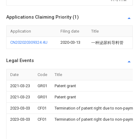
Applications Claiming Priority (1)
Application
Filing date
Title
CN202020309324.4U
2020-03-13
一种泌尿科导料管
Legal Events
Date
Code
Title
2021-03-23
GR01
Patent grant
2021-03-23
GR01
Patent grant
2023-03-03
CF01
Termination of patent right due to non-payment
2023-03-03
CF01
Termination of patent right due to non-payment