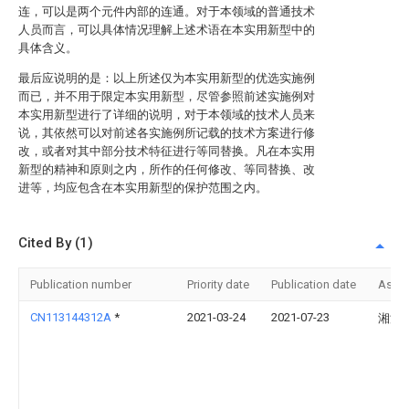
连，可以是两个元件内部的连通。对于本领域的普通技术
人员而言，可以具体情况理解上述术语在本实用新型中的
具体含义。
最后应说明的是：以上所述仅为本实用新型的优选实施例
而已，并不用于限定本实用新型，尽管参照前述实施例对
本实用新型进行了详细的说明，对于本领域的技术人员来
说，其依然可以对前述各实施例所记载的技术方案进行修
改，或者对其中部分技术特征进行等同替换。凡在本实用
新型的精神和原则之内，所作的任何修改、等同替换、改
进等，均应包含在本实用新型的保护范围之内。
Cited By (1)
Publication number
Priority date
Publication date
Assi
CN113144312A
*
2021-03-24
2021-07-23
湘潭