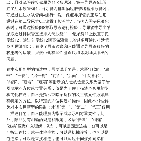
出，且引流管连接储尿袋11收集尿液，第一导尿管5上设
置了注水软管阀4，当导管内排泄物过脏或堵塞排尿管时，
可通过往注水软管阀4进行冲洗，保证导尿管的正常使用，
通过在第二导尿管6上设置了检验管7，当病人需要尿液化
验时，可通过检验阀8抽取尿液进行检验，导尿管中导出的
尿液通过排尿管直接排入储尿袋11，储尿袋11上设置了刻
度线12，通过刻度线12观察储液量，若过多可通过排泄管
13将尿液排出，解决了尿液过多和不能通过导尿管很好的
将患者的尿液、尿液中含有些许凝血块和坏死组织排出的
问题。
在本实用新型的描述中，需要说明的是，术语“顶部”、“底
部”、“一侧”、“另一侧”、“前面”、“后面”、“中间部位”、
“内部”、“顶端”、“底端”等指示的方位或位置关系为基于附
图所示的方位或位置关系，仅是为了便于描述本实用新型
和简化描述，而不是指示或暗示所指的装置或元件必须具
有特定的方位、以特定的方位构造和操作，因此不能理解
为对本实用新型的限制；术语“第一”、“第二”、“第三”仅用
于描述目的，而不能理解为指示或暗示相对重要性；此
外，除非另有明确的规定和限定，术语“安装”、“相连”、
“连接”应做广义理解，例如，可以是固定连接，也可以是
可拆卸连接，或一体地连接；可以是机械连接，也可以是
电连接；可以是直接相连，也可以通过中间媒介间接相