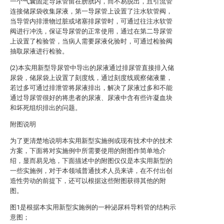
一个气囊固定导尿管留在膀胱内，而不易脱出，且引流管
连接储尿袋收集尿液，第一导尿管上设置了注水软管阀，
当导管内排泄物过脏或堵塞排尿管时，可通过往注水软管
阀进行冲洗，保证导尿管的正常使用，通过在第二导尿管
上设置了检验管，当病人需要尿液化验时，可通过检验阀
抽取尿液进行检验。
(2)本实用新型导尿管中导出的尿液通过排尿管直接排入储
尿袋，储尿袋上设置了刻度线，通过刻度线观察储液量，
若过多可通过排泄管将尿液排出，解决了尿液过多和不能
通过导尿管很好的将患者的尿液、尿液中含有些许凝血块
和坏死组织排出的问题。
附图说明
为了更清楚地说明本实用新型实施例或现有技术中的技术
方案，下面将对实施例中所需要使用的附图作简单地介
绍，显而易见地，下面描述中的附图仅仅是本实用新型的
一些实施例，对于本领域普通技术人员来讲，在不付出创
造性劳动的前提下，还可以根据这些附图获得其他的附
图。
图1是根据本实用新型实施例的一种泌尿科导料管的结构示
意图；