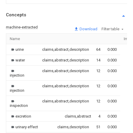
Concepts
machine-extracted
Download
Filter table
Name
Imag
urine
claims,abstract,description
64
0.000
water
claims,abstract,description
14
0.000
claims,abstract,description
12
0.000
injection
claims,abstract,description
12
0.000
injection
claims,abstract,description
12
0.000
inspection
excretion
claims,abstract
4
0.000
urinary effect
claims,description
51
0.000