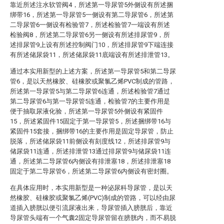
靠近所述注水软管阀4，所述第一导尿管5外侧设有所述捆
绑带16，所述第一导尿管5一侧设有第二导尿管6，所述第
二导尿管6一侧设有检验管7，所述检验管7一端设有所述
检验阀8，所述第二导尿管6另一侧设有所述排尿管9，所
述排尿管9上设有所述控制阀门10，所述排尿管9下端连接
有所述储尿袋11，所述储尿袋11底端设有所述排泄管13。
通过本实用新型的上述方案，所述第一导尿管5和第二导尿
管6，是以天然橡胶、硅橡胶或聚氯乙烯PVC制成的管路，
所述第一导尿管5与第二导尿管6连通，所述检验管7通过
第二导尿管6与第一导尿管5连通，检验管7的主要作用是
便于抽取尿液化验，所述第一导尿管5外侧设有紧固件
15，所述紧固件15固定于第一导尿管5，所述捆绑带16与
紧固件15套接，捆绑带16的主要作用是固定导尿管，防止
脱落，所述储尿袋11前侧设有刻度线12，所述排尿管9与
储尿袋11连通，所述排泄管13通过排尿管9与储尿袋11连
通，所述第二导尿管6内侧设有排泄塞18，所述排泄塞18
固定于第二导尿管6，所述第二导尿管6内侧设有密封圈。
在具体应用时，本实用新型是一种泌尿科导尿管，是以天
然橡胶、硅橡胶或聚氯乙烯(PVC)制成的管路，可以经由尿
道插入膀胱以便引流尿液出来，导尿管插入膀胱后，靠近
导尿管头端有一个气囊2固定导尿管留在膀胱内，而不易脱