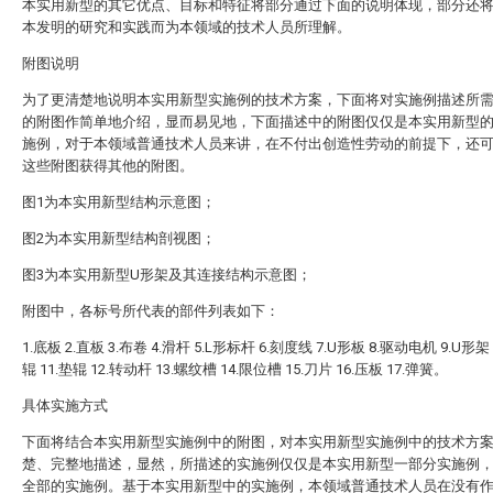
本实用新型的其它优点、目标和特征将部分通过下面的说明体现，部分还
本发明的研究和实践而为本领域的技术人员所理解。
附图说明
为了更清楚地说明本实用新型实施例的技术方案，下面将对实施例描述所
的附图作简单地介绍，显而易见地，下面描述中的附图仅仅是本实用新型
施例，对于本领域普通技术人员来讲，在不付出创造性劳动的前提下，还
这些附图获得其他的附图。
图1为本实用新型结构示意图；
图2为本实用新型结构剖视图；
图3为本实用新型U形架及其连接结构示意图；
附图中，各标号所代表的部件列表如下：
1.底板 2.直板 3.布卷 4.滑杆 5.L形标杆 6.刻度线 7.U形板 8.驱动电机 9.U形架
辊 11.垫辊 12.转动杆 13.螺纹槽 14.限位槽 15.刀片 16.压板 17.弹簧。
具体实施方式
下面将结合本实用新型实施例中的附图，对本实用新型实施例中的技术方
楚、完整地描述，显然，所描述的实施例仅仅是本实用新型一部分实施例
全部的实施例。基于本实用新型中的实施例，本领域普通技术人员在没有