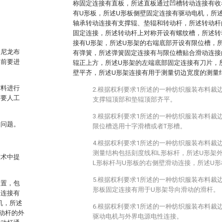
称固定连接有直板，所述直板通过凹槽转动连接有收
有U形板，所述U形板侧壁固定连接有驱动电机，所
轴承转动连接有支撑辊、垫辊和转动杆，所述转动杆
固定连接，所述转动杆上对称开设有螺纹槽，所述转
接有U形架，所述U形架的右端底部开设有限位槽，
、尼龙布
有弹簧，所述弹簧固定连接有与限位槽贴合滑动连接
卷前要进
辊正上方，所述U形架的左端底部固定连接有刀片，
壁平齐，所述U形架连接有用于测量切边宽度的测量
布料进行
2.根据权利要求1所述的一种纺织服装布料裁
需要人工
支撑辊顶部和垫辊顶部齐平。
3.根据权利要求1所述的一种纺织服装布料裁
述问题。
限位槽选用十字滑槽或者T形槽。
4.根据权利要求1所述的一种纺织服装布料裁
测量结构包括刻度线和L形标杆，所述U形架
技术中提
L形标杆与U形板的右侧壁滑动连接，所述U
5.根据权利要求1所述的一种纺织服装布料裁
装置，包
形板固定连接有用于U形架导向滑动的滑杆。
动连接有
机，所述
6.根据权利要求1所述的一种纺织服装布料裁
动杆的外
驱动电机与外界电源电性连接。