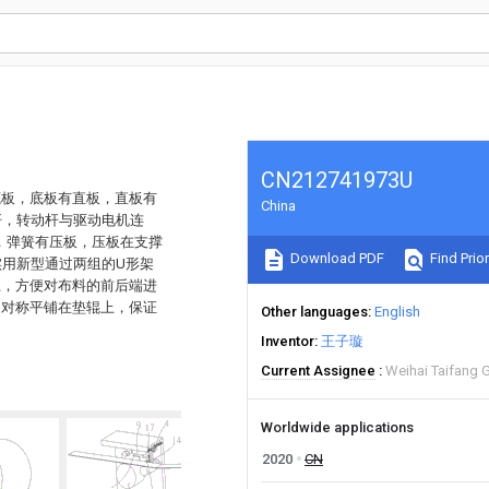
CN212741973U
底板，底板有直板，直板有
China
杆，转动杆与驱动电机连
，弹簧有压板，压板在支撑
Download PDF
Find Prior
实用新型通过两组的U形架
上，方便对布料的前后端进
定对称平铺在垫辊上，保证
Other languages
English
Inventor
王子璇
Current Assignee
Weihai Taifang 
Worldwide applications
2020
CN