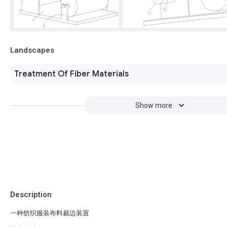
Landscapes
Treatment Of Fiber Materials
Show more
Description
一种纺织服装布料裁边装置