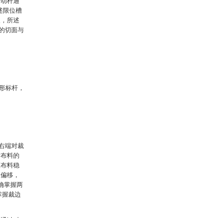
转动杆通
述限位槽
板，所述
的切面与
形标杆，
。
右端对裁
对布料的
证布料稳
生偏移，
确掌握两
掌握裁边