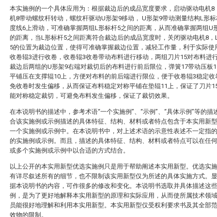
本实施例的一个具体应用为：根据裁边后的成品宽度要求，启动驱动电机8
机8带动螺纹杆转动，螺纹杆驱动U形架9移动， U形架9带动测量结构L形标
度线6上滑动，可准确掌握两组L形标杆5之间的距离，从而准确掌握两组U
的距离，当L形标杆5之间距离符合裁边后的成品宽度时，关闭驱动电机8，L
5的位置为裁边位置，使得可准确掌握裁边位置，减轻工作量，利于实际使
收卷辊3进行收卷，收卷辊3收卷带动布料进行移动，两组刀片15对布料进
裁边后两组的U形架9右端对裁切后的布料进行前后限位，弹簧17带动压板1
平铺压在支撑辊10上，方便对布料的前后端进行限位，便于收卷辊3稳定收
免收卷时发生偏移，从而保证布料稳定对称平铺在垫辊11上，保证了刀片1
能对称稳定裁切，可避免布料发生偏移，保证了裁切效果。
在本说明书的描述中，参考术语“一个实施例”、“示例”、“具体示例”等的描
合该实施例或示例描述的具体特征、结构、材料或者特点包含于本实用新
一个实施例或示例中。在本说明书中，对上述术语的示意性表述不一定指
的实施例或示例。而且，描述的具体特征、结构、材料或者特点可以在任
或多个实施例或示例中以合适的方式结合。
以上公开的本实用新型优选实施例只是用于帮助阐述本实用新型。优选实
有详尽叙述所有的细节，也不限制该实用新型仅为所述的具体实施方式。
据本说明书的内容，可作很多的修改和变化。本说明书选取并具体描述这
例，是为了更好地解释本实用新型的原理和实际应用，从而使所属技术领
员能很好地理解和利用本实用新型。本实用新型仅受权利要求书及其全部
效物的限制。