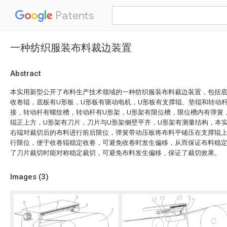
Patents
一种纺织服装布料裁边装置
Abstract
本实用新型公开了布料生产技术领域的一种纺织服装布料裁边装置，包括
收卷辊，底板有U形板，U形板有驱动电机，U形板有支撑辊、垫辊和转动
接，转动杆有螺纹槽，转动杆有U形架，U形架有限位槽，限位槽内有弹簧
辊正上方，U形架有刀片，刀片与U形架侧壁平齐，U形架有测量结构，本
右端对裁切后的布料进行前后限位，弹簧带动压板将布料平铺压在支撑辊
行限位，便于收卷辊稳定收卷，可避免收卷时发生偏移，从而保证布料稳
了刀片裁切时能对称稳定裁切，可避免布料发生偏移，保证了裁切效果。
Images (
3
)