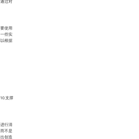
将通过对
需要使用
的一些实
可以根据
 10.支撑
案进行清
，而不是
作出创造