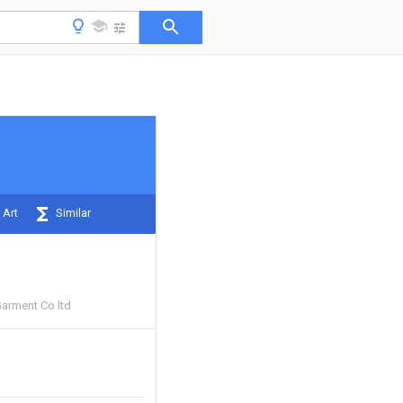
 Art
Similar
Garment Co ltd