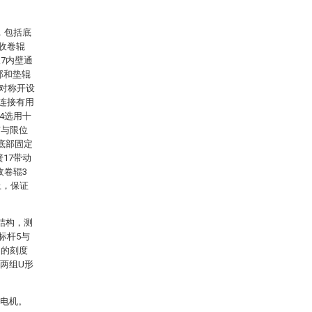
，包括底
收卷辊
板7内壁通
部和垫辊
上对称开设
定连接有用
4选用十
有与限位
端底部固定
17带动
收卷辊3
上，保证
；
结构，测
标杆5与
构的刻度
握两组U形
服电机。