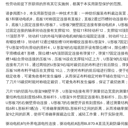
性劳动前提下所获得的所有其它实施例，都属于本实用新型保护的范围。
请参阅图1-3，本实用新型提供一种技术方案：一种纺织服装布料裁边装置
板1和驱动电机8，底板1对称固定连接有直板2，直板2通过凹槽转动连接有
3，底板1上固定连接有U形板7， U形板7侧壁固定连接有驱动电机8，U形
过固定连接的轴承转动连接有支撑辊10、垫辊11和转动杆12，支撑辊10顶
11顶部齐平，转动杆12的外端与驱动电机8的输出端固定连接，转动杆12
有螺纹槽13，转动杆12通过螺纹槽13对称螺纹连接有U形架9，U形板7固
于U形架9导向滑动的滑杆4，U 形架9的右端底部开设有限位槽14，限位槽1
字滑槽或者T 形槽，限位槽14内顶部固定连接有弹簧17，弹簧17固定连接
槽14贴合滑动连接的压板16，压板16设在支撑辊10正上方，U形架9的左
连接有刀片15，通过两组的U形架9右端对裁切后的布料进行前后限位，弹簧
压板16将布料平铺压在支撑辊 10上，方便对布料的前后端进行限位，便于
稳定收卷，可避免收卷时发生偏移，从而保证布料稳定对称平铺在垫辊11
了刀片15裁切时能对称稳定裁切，可避免布料发生偏移，保证了裁切效果
刀片15的切面与U形架9侧壁平齐，U形架9连接有用于测量切边宽度的测量
量结构包括刻度线6和L形标杆5，U形架9 外壁固定连接有L形标杆5，且L形
U形板7的右侧壁滑动连接，U形板7的右侧壁开设有刻度线6，通过测量结
线6和 L形标杆5配合，可准确掌握两组L形标杆5之间的距离，从而准确掌
架9之间的距离，使得可准确掌握裁边位置，减轻工作量，利于实际使用。
驱动电机8与外界电源电性连接，驱动电机8选用BLB70-A直流无刷防爆伺