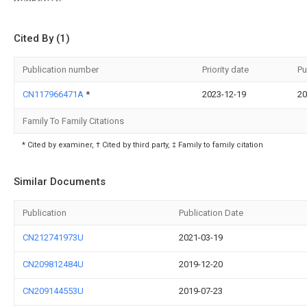
Cited By (1)
Publication number
Priority date
Pu
CN117966471A
*
2023-12-19
20
Family To Family Citations
* Cited by examiner, † Cited by third party, ‡ Family to family citation
Similar Documents
Publication
Publication Date
CN212741973U
2021-03-19
CN209812484U
2019-12-20
CN209144553U
2019-07-23