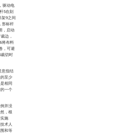
，驱动电
杆5在刻
形架9之间
 形标杆
用，启动
行裁边，
6将布料
卷，可避
5裁切时
述意指结
型的至少
的是相同
何的一个
施例并没
显然，根
些实施
域技术人
范围和等