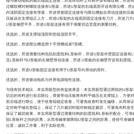
端与驱动电机的输出端固定连接，所述转动杆上对称开设有螺纹槽，所述
过螺纹槽对称螺纹连接有U形架，所述U形架的右端底部开设有限位槽，所
内顶部固定连接有弹簧，所述弹簧固定连接有与限位槽贴合滑动连接的压
压板设在支撑辊正上方，所述U形架的左端底部固定连接有刀片，所述刀片
U形架侧壁平齐，所述U形架连接有用于测量切边宽度的测量结构。
优选的，所述支撑辊顶部和垫辊顶部齐平。
优选的，所述限位槽选用十字滑槽或者T形槽。
优选的，所述测量结构包括刻度线和L形标杆，所述U形架外壁固定连接有L
且L形标杆与U形板的右侧壁滑动连接，所述 U形板的右侧壁开设有刻度线
优选的，所述U形板固定连接有用于U形架导向滑动的滑杆。
优选的，所述驱动电机与外界电源电性连接。
与现有技术相比，本实用新型的有益效果是：本实用新型通过两组的U形架
切后的布料进行前后限位，弹簧带动压板将布料平铺压在支撑辊上，方便
前后端进行限位，便于收卷辊稳定收卷，可避免收卷时发生偏移，从而保
定对称平铺在垫辊上，保证了刀片裁切时能对称稳定裁切，可避免布料发
保证了裁切效果。本实用新型通过测量结构的刻度线和L形标杆配合，可准
组L形标杆之间的距离，从而准确掌握两组U形架之间的距离，使得可准确
位置，减轻工作量，利于实际使用。