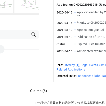
Application CN202020563218.9U e
Application filed by
2020-04-16
ltd
Priority to CN202020
2020-04-16
Application granted
2021-03-19
Publication of CN21
2021-03-19
Expired - Fee Related
Status
Anticipated expiratio
2030-04-16
Info
Cited by (1)
Legal events
Simi
Related Applications
External links
Espacenet
Global Do
Claims
(6)
1.一种纺织服装布料裁边装置，包括底板和驱动电