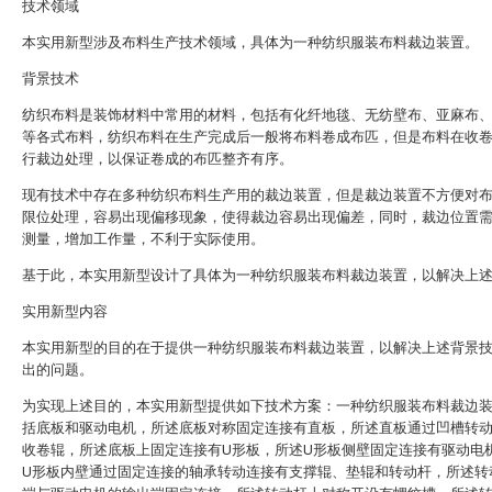
技术领域
本实用新型涉及布料生产技术领域，具体为一种纺织服装布料裁边装置。
背景技术
纺织布料是装饰材料中常用的材料，包括有化纤地毯、无纺壁布、亚麻布
等各式布料，纺织布料在生产完成后一般将布料卷成布匹，但是布料在收
行裁边处理，以保证卷成的布匹整齐有序。
现有技术中存在多种纺织布料生产用的裁边装置，但是裁边装置不方便对
限位处理，容易出现偏移现象，使得裁边容易出现偏差，同时，裁边位置
测量，增加工作量，不利于实际使用。
基于此，本实用新型设计了具体为一种纺织服装布料裁边装置，以解决上
实用新型内容
本实用新型的目的在于提供一种纺织服装布料裁边装置，以解决上述背景
出的问题。
为实现上述目的，本实用新型提供如下技术方案：一种纺织服装布料裁边
括底板和驱动电机，所述底板对称固定连接有直板，所述直板通过凹槽转
收卷辊，所述底板上固定连接有U形板，所述U形板侧壁固定连接有驱动电
U形板内壁通过固定连接的轴承转动连接有支撑辊、垫辊和转动杆，所述转