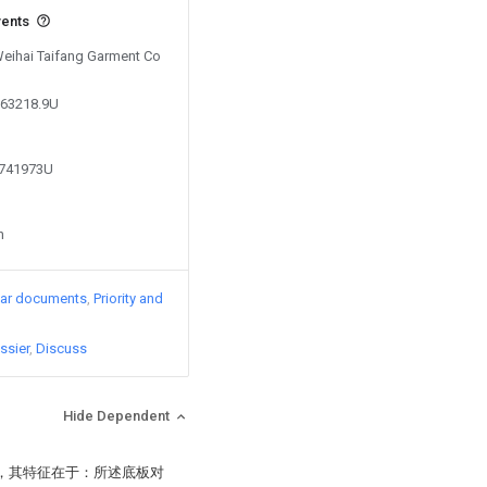
vents
 Weihai Taifang Garment Co
563218.9U
2741973U
n
lar documents
Priority and
ssier
Discuss
Hide Dependent
机，其特征在于：所述底板对