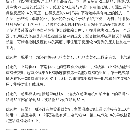
板 71、固定在承载板71上的调节装置72、位于调节装置72上侧的升降块7
升降块73 上端的反压轮74，反压轮74上端与吊梁1下端相抵触，可通过调节
调整反压轮74 的高度，使得反压轮74对吊梁1下端始终具有向上的推力，吊
面呈工形结构，驱动轮44、反压轮74分别位于吊梁1的下侧、内侧，利用反
终对吊梁1向上的推力，能够避免驱动轮44在驱动过程中出现的打滑现象，
了使调节装置72能够自动控制伸长或收缩长度，可在升降块73上安装一个
器，利用压力传感器实时监控反压轮74的压力，配合控制系统调控调节装置
长量，可精准控制反压轮74的高度，即保证了反压轮74受到的压力控制在
围内。
优选的，配重41一端还连接有电箱支架45，电箱支架45上固定有第一电气箱
优选的，上滑轨31、下滑轨32之间还设有滑线架33，滑线架33上滑动连接
重滑线架8，起重滑线架8上滑动连接有第一C型轨道滑轮组81，第一电气箱
搭设在第一C型轨道滑轮组81上，利用起重滑线架8对第一电气箱46的导线
用，能够防止乱线现象。
优选的，起重模块5包括起重电机51、连接在起重电机51输出轴上的吊绳5
吊绳52底部的吊钩53，被吊物6吊设在吊钩53上。
优选的，吊梁1一侧还设有主梁滑线架9，主梁滑线架9上滑动连接有第二C
轮组91，起重电机51一端还连接有第二电气箱94，第二电气箱94的导线搭
C型轨道滑轮组91上。