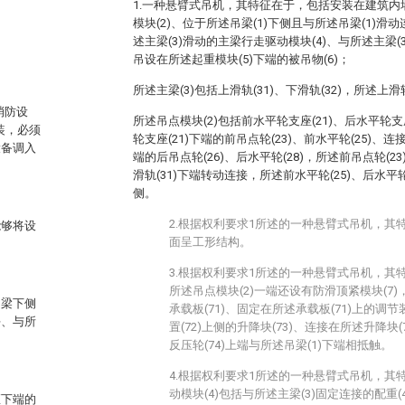
1.一种悬臂式吊机，其特征在于，包括安装在建筑内墙(
模块(2)、位于所述吊梁(1)下侧且与所述吊梁(1)滑
述主梁(3)滑动的主梁行走驱动模块(4)、与所述主梁(
吊设在所述起重模块(5)下端的被吊物(6)；
所述主梁(3)包括上滑轨(31)、下滑轨(32)，所述上滑
消防设
所述吊点模块(2)包括前水平轮支座(21)、后水平轮支
装，必须
轮支座(21)下端的前吊点轮(23)、前水平轮(25)、连
设备调入
端的后吊点轮(26)、后水平轮(28)，所述前吊点轮(23
滑轨(31)下端转动连接，所述前水平轮(25)、后水平
侧。
2.根据权利要求1所述的一种悬臂式吊机，其特
能够将设
面呈工形结构。
3.根据权利要求1所述的一种悬臂式吊机，其特
所述吊点模块(2)一端还设有防滑顶紧模块(7)
吊梁下侧
承载板(71)、固定在所述承载板(71)上的调节
块、与所
置(72)上侧的升降块(73)、连接在所述升降块(
反压轮(74)上端与所述吊梁(1)下端相抵触。
4.根据权利要求1所述的一种悬臂式吊机，其
动模块(4)包括与所述主梁(3)固定连接的配重(4
座下端的