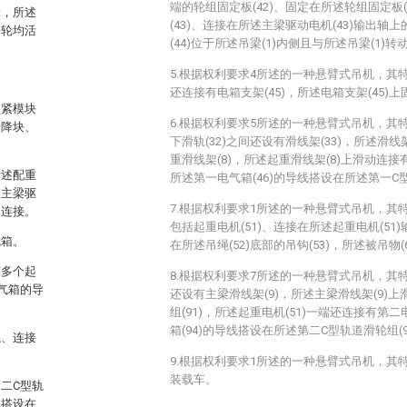
端的轮组固定板(42)、固定在所述轮组固定板(
轮，所述
(43)、连接在所述主梁驱动电机(43)输出轴上
平轮均活
(44)位于所述吊梁(1)内侧且与所述吊梁(1)转
5.根据权利要求4所述的一种悬臂式吊机，其特
还连接有电箱支架(45)，所述电箱支架(45)上
顶紧模块
6.根据权利要求5所述的一种悬臂式吊机，其特
升降块、
下滑轨(32)之间还设有滑线架(33)，所述滑线
。
重滑线架(8)，所述起重滑线架(8)上滑动连接
所述配重
所述第一电气箱(46)的导线搭设在所述第一C型
述主梁驱
7.根据权利要求1所述的一种悬臂式吊机，其特
动连接。
包括起重电机(51)、连接在所述起重电机(51)
气箱。
在所述吊绳(52)底部的吊钩(53)，所述被吊物(
有多个起
8.根据权利要求7所述的一种悬臂式吊机，其特
气箱的导
还设有主梁滑线架(9)，所述主梁滑线架(9)
组(91)，所述起重电机(51)一端还连接有第二
箱(94)的导线搭设在所述第二C型轨道滑轮组(9
绳、连接
9.根据权利要求1所述的一种悬臂式吊机，其特
装载车。
二C型轨
线搭设在