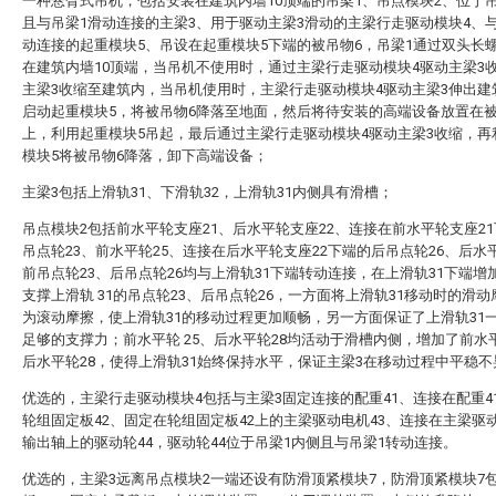
一种悬臂式吊机，包括安装在建筑内墙10顶端的吊梁1、吊点模块2、位于
且与吊梁1滑动连接的主梁3、用于驱动主梁3滑动的主梁行走驱动模块4、
动连接的起重模块5、吊设在起重模块5下端的被吊物6，吊梁1通过双头长
在建筑内墙10顶端，当吊机不使用时，通过主梁行走驱动模块4驱动主梁3
主梁3收缩至建筑内，当吊机使用时，主梁行走驱动模块4驱动主梁3伸出建
启动起重模块5，将被吊物6降落至地面，然后将待安装的高端设备放置在被
上，利用起重模块5吊起，最后通过主梁行走驱动模块4驱动主梁3收缩，再
模块5将被吊物6降落，卸下高端设备；
主梁3包括上滑轨31、下滑轨32，上滑轨31内侧具有滑槽；
吊点模块2包括前水平轮支座21、后水平轮支座22、连接在前水平轮支座2
吊点轮23、前水平轮25、连接在后水平轮支座22下端的后吊点轮26、后水平
前吊点轮23、后吊点轮26均与上滑轨31下端转动连接，在上滑轨31下端增
支撑上滑轨 31的吊点轮23、后吊点轮26，一方面将上滑轨31移动时的滑
为滚动摩擦，使上滑轨31的移动过程更加顺畅，另一方面保证了上滑轨31
足够的支撑力；前水平轮 25、后水平轮28均活动于滑槽内侧，增加了前水平
后水平轮28，使得上滑轨31始终保持水平，保证主梁3在移动过程中平稳不
优选的，主梁行走驱动模块4包括与主梁3固定连接的配重41、连接在配重4
轮组固定板42、固定在轮组固定板42上的主梁驱动电机43、连接在主梁驱动
输出轴上的驱动轮44，驱动轮44位于吊梁1内侧且与吊梁1转动连接。
优选的，主梁3远离吊点模块2一端还设有防滑顶紧模块7，防滑顶紧模块7