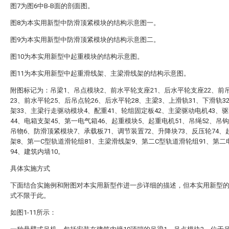
图7为图6中B-B面的剖面图。
图8为本实用新型中防滑顶紧模块的结构示意图一。
图9为本实用新型中防滑顶紧模块的结构示意图二。
图10为本实用新型中起重模块的结构示意图。
图11为本实用新型中起重滑线架、主梁滑线架的结构示意图。
附图标记为：吊梁1、吊点模块2、前水平轮支座21、后水平轮支座22、前
23、前水平轮25、后吊点轮26、后水平轮28、主梁3、上滑轨31、下滑轨3
架33、主梁行走驱动模块4、配重41、轮组固定板42、主梁驱动电机43、
44、电箱支架45、第一电气箱46、起重模块5、起重电机51、吊绳52、吊钩
吊物6、防滑顶紧模块7、承载板71、调节装置72、升降块73、反压轮74、
架8、第一C型轨道滑轮组81、主梁滑线架9、第二C型轨道滑轮组91、第二
94、建筑内墙10。
具体实施方式
下面结合实施例和附图对本实用新型作进一步详细的描述，但本实用新型
式不限于此。
如图1-11所示：