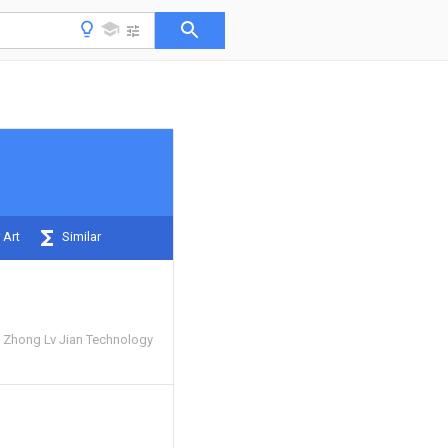
 Art
Similar
 Zhong Lv Jian Technology