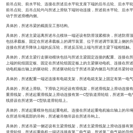
前吊点轮、前水平轮、连接在所述后水平轮支座下端的后吊点轮、后水平
前吊点轮、后吊点轮均与所述上滑轨下端转动连接，所述前水平轮、后水
动于所述滑槽内侧。
具体的，所述吊梁的截面呈工形结构。
具体的，所述主梁远离所述吊点模块一端还设有防滑顶紧模块，所述防滑
包括承载板、固定在所述承载板上的调节装置、位于所述调节装置上侧的
连接在所述升降块上端的反压轮，所述反压轮上端与所述主梁下端相抵触
具体的，所述主梁行走驱动模块包括与所述主梁固定连接的配重、连接在
上端的轮组固定板、固定在所述轮组固定板上的主梁驱动电机、连接在所
动电机输出轴上的驱动轮，所述驱动轮位于所述吊梁内侧且与所述吊梁转
具体的，所述配重一端还连接有电箱支架，所述电箱支架上固定有第一电
具体的，所述上滑轨、下滑轨之间还设有滑线架，所述滑线架上滑动连接
重滑线架，所述起重滑线架上滑动连接有第一C型轨道滑轮组，所述第一电
线搭设在所述第一C型轨道滑轮组上。
具体的，所述起重模块包括起重电机、连接在所述起重电机输出轴上的吊
在所述吊绳底部的吊钩，所述被吊物吊设在所述吊钩上。
具体的，所述吊梁一侧还设有主梁滑线架，所述主梁滑线架上滑动连接有第
道滑轮组，所述起重电机一端还连接有第二电气箱，所述第二电气箱的导