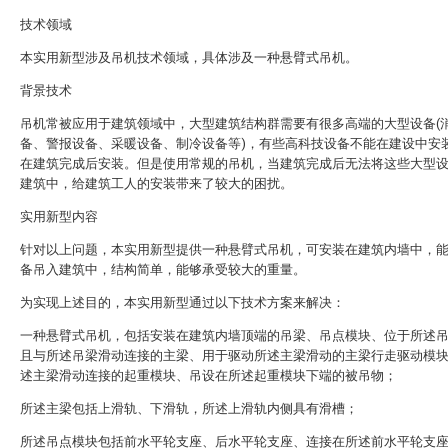
技术领域
本实用新型涉及吊机技术领域，具体涉及一种悬臂式吊机。
背景技术
吊机常被应用于建筑领域中，大型建筑结构群需要有很多高端的大型设备(
备、警报设备、采暖设备、制冷设备等)，有些高科技设备不能在建设中安
在建筑完成后安装。但是使用常规的吊机，当建筑完成后无法将这些大型
建筑中，给建筑工人的安装带来了较大的困扰。
实用新型内容
针对以上问题，本实用新型提供一种悬臂式吊机，可安装在建筑内墙中，
备吊入建筑中，结构简单，能够承受较大的重量。
为实现上述目的，本实用新型通过以下技术方案来解决：
一种悬臂式吊机，包括安装在建筑内墙顶端的吊梁、吊点模块、位于所述
且与所述吊梁滑动连接的主梁、用于驱动所述主梁滑动的主梁行走驱动模
述主梁滑动连接的起重模块、吊设在所述起重模块下端的被吊物；
所述主梁包括上滑轨、下滑轨，所述上滑轨内侧具有滑槽；
所述吊点模块包括前水平轮支座、后水平轮支座、连接在所述前水平轮支