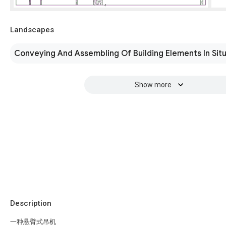
Landscapes
Conveying And Assembling Of Building Elements In Sit
Show more
Description
一种悬臂式吊机