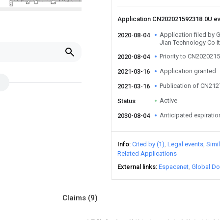
Application CN202021592318.0U e
Application filed by
2020-08-04
Jian Technology Co l
u
Priority to CN202021
2020-08-04
Application granted
2021-03-16
Publication of CN21
2021-03-16
Active
Status
Anticipated expiratio
2030-08-04
Info
Cited by (1)
Legal events
Simi
Related Applications
External links
Espacenet
Global Do
Claims
(9)