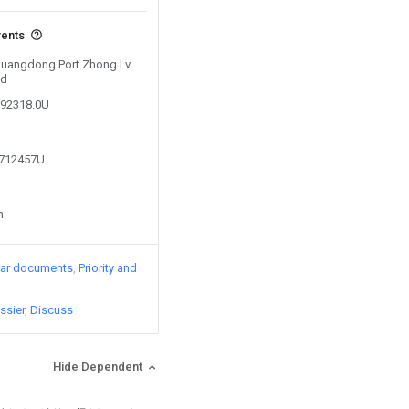
vents
 Guangdong Port Zhong Lv
td
592318.0U
2712457U
n
lar documents
Priority and
ssier
Discuss
Hide Dependent