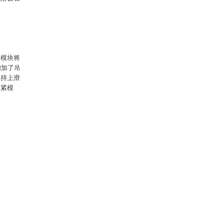
动模块将
增加了吊
保持上滑
顶紧模