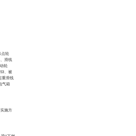
吊点轮
2、滑线
驱动轮
53、被
起重滑线
电气箱
的实施方