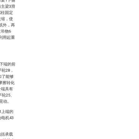
吊梁1下侧
与主梁3滑
螺柱固定
收缩，使
筑外，再
吊物6
利用起重
1下端的前
轮28，
加了能够
动摩擦转化
一端具有
轮25、
晃动。
1上端的
电机43
包括承载