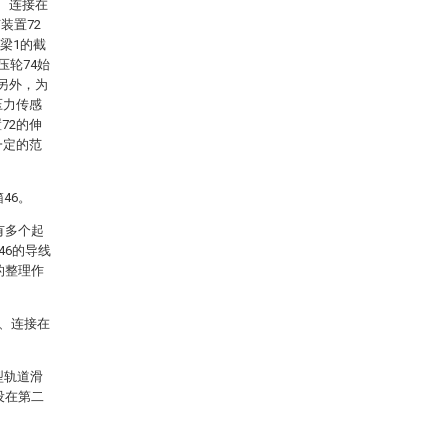
3、连接在
装置72
梁1的截
压轮74始
另外，为
压力传感
72的伸
一定的范
46。
有多个起
46的导线
的整理作
2、连接在
型轨道滑
设在第二