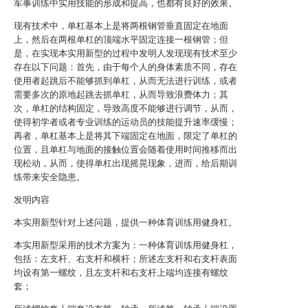
军事训练中实用技能的形成和提高，也都有良好的效果。
现有技术中，单杠基本上是将两根钢管垂直固定在地面
上，然后在两根单杠的顶端水平固定连接一根钢管；但
是，在实现本实用新型的过程中发明人发现现有技术至少
存在以下问题：首先，由于每个人的身体素质不同，存在
使用者起跳后不能够抓到单杠，从而无法进行训练，或者
需要多次的原地起跳去抓单杠，从而导致浪费体力；其
次，单杠的结构固定，导致高度不能够进行调节，从而，
使得初学者或者专业训练的运动员的技能提升速率缓慢；
再者，单杠基本上是将其下端固定在地面，限定了单杠的
位置，且单杠与地面的接触位置会随着使用时间推移而出
现松动，从而，使得单杠出现摇晃现象，进而，给后期训
练带来安全隐患。
发明内容
本实用新型针对上述问题，提供一种体育训练用健身杠。
本实用新型采用的技术方案为：一种体育训练用健身杠，
包括：左支杆、右支杆和横杆；所述左支杆和右支杆表面
均设有第一螺纹，且左支杆和右支杆上端均连接有螺纹
套；