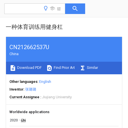
一种体育训练用健身杠
CN212662537U
China
Download PDF
Find Prior Art
Similar
Other languages
English
Inventor
张璐璐
Current Assignee
Jiujiang University
Worldwide applications
2020
CN