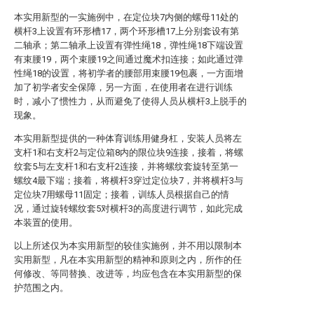
本实用新型的一实施例中，在定位块7内侧的螺母11处的
横杆3上设置有环形槽17，两个环形槽17上分别套设有第
二轴承；第二轴承上设置有弹性绳18，弹性绳18下端设置
有束腰19，两个束腰19之间通过魔术扣连接；如此通过弹
性绳18的设置，将初学者的腰部用束腰19包裹，一方面增
加了初学者安全保障，另一方面，在使用者在进行训练
时，减小了惯性力，从而避免了使得人员从横杆3上脱手的
现象。
本实用新型提供的一种体育训练用健身杠，安装人员将左
支杆1和右支杆2与定位箱8内的限位块9连接，接着，将螺
纹套5与左支杆1和右支杆2连接，并将螺纹套旋转至第一
螺纹4最下端；接着，将横杆3穿过定位块7，并将横杆3与
定位块7用螺母11固定；接着，训练人员根据自己的情
况，通过旋转螺纹套5对横杆3的高度进行调节，如此完成
本装置的使用。
以上所述仅为本实用新型的较佳实施例，并不用以限制本
实用新型，凡在本实用新型的精神和原则之内，所作的任
何修改、等同替换、改进等，均应包含在本实用新型的保
护范围之内。