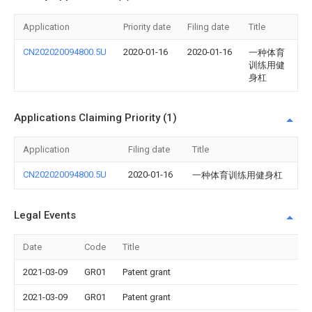
Application
Priority date
Filing date
Title
CN202020094800.5U
2020-01-16
2020-01-16
一种体育
训练用健
身杠
Applications Claiming Priority (1)
Application
Filing date
Title
CN202020094800.5U
2020-01-16
一种体育训练用健身杠
Legal Events
Date
Code
Title
2021-03-09
GR01
Patent grant
2021-03-09
GR01
Patent grant