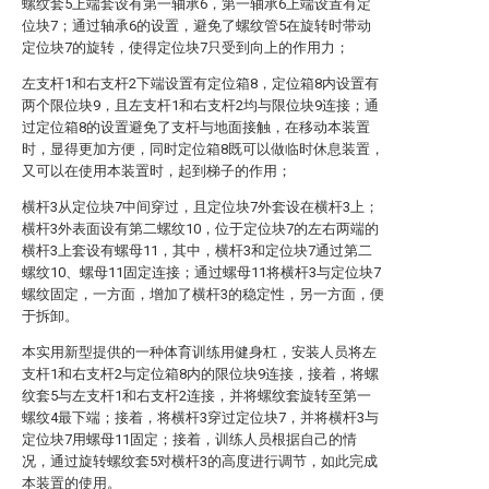
螺纹套5上端套设有第一轴承6，第一轴承6上端设置有定
位块7；通过轴承6的设置，避免了螺纹管5在旋转时带动
定位块7的旋转，使得定位块7只受到向上的作用力；
左支杆1和右支杆2下端设置有定位箱8，定位箱8内设置有
两个限位块9，且左支杆1和右支杆2均与限位块9连接；通
过定位箱8的设置避免了支杆与地面接触，在移动本装置
时，显得更加方便，同时定位箱8既可以做临时休息装置，
又可以在使用本装置时，起到梯子的作用；
横杆3从定位块7中间穿过，且定位块7外套设在横杆3上；
横杆3外表面设有第二螺纹10，位于定位块7的左右两端的
横杆3上套设有螺母11，其中，横杆3和定位块7通过第二
螺纹10、螺母11固定连接；通过螺母11将横杆3与定位块7
螺纹固定，一方面，增加了横杆3的稳定性，另一方面，便
于拆卸。
本实用新型提供的一种体育训练用健身杠，安装人员将左
支杆1和右支杆2与定位箱8内的限位块9连接，接着，将螺
纹套5与左支杆1和右支杆2连接，并将螺纹套旋转至第一
螺纹4最下端；接着，将横杆3穿过定位块7，并将横杆3与
定位块7用螺母11固定；接着，训练人员根据自己的情
况，通过旋转螺纹套5对横杆3的高度进行调节，如此完成
本装置的使用。