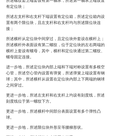
所述螺纹套上端套设有第一轴承，所述第一轴承上端设置
有定位块；
所述左支杆和右支杆下端设置有定位箱，所述定位箱内设
置有两个限位块，且左支杆和右支杆均与所述限位块连
接；
所述横杆从定位块中间穿过，且定位块外套设在横杆上；
所述横杆外表面设有第二螺纹，位于定位块的左右两端的
横杆上套设有螺母，其中，横杆和定位块通过第二螺纹、
螺母固定连接。
进一步地，所述定位块内部上端和下端对称设置有多根空
心管，所述空心管内设置有弹簧，所述弹簧上端设置有钢
球；其中，所述横杆从设置在定位块内部上下两端的钢球
之间穿过。
更进一步地，所述左支杆和右支杆上均设有刻度线，所述
刻度线位于第一螺纹下方。
更进一步地，所述横杆中间部分表面设置有多个弹性凸
球。
更进一步地，所述限位块外形呈等腰梯形状。