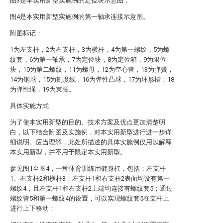
图3是本实用新型实施例的定位块示意图；
图4是本实用新型实施例的第一轴承连接示意图。
附图标记：
1为左支杆，2为右支杆，3为横杆，4为第一螺纹，5为螺
纹套，6为第一轴承，7为定位块，8为定位箱，9为限位
块，10为第二螺纹，11为螺母，12为空心管，13为弹簧，
14为钢球，15为刻度线，16为弹性凸球，17为环形槽，18
为弹性绳，19为束腰。
具体实施方式
为了使本实用新型的目的、技术方案及优点更加清楚明
白，以下结合附图及实施例，对本实用新型进行进一步详
细说明。应当理解，此处所描述的具体实施例仅用以解释
本实用新型，并不用于限定本实用新型。
参见图1至图4，一种体育训练用健身杠，包括：左支杆
1、右支杆2和横杆3；左支杆1和右支杆2表面均设有第一
螺纹4，且左支杆1和右支杆2上端均连接有螺纹套5；通过
螺纹管5和第一螺纹4的设置，可以实现螺纹套5在支杆上
进行上下移动；