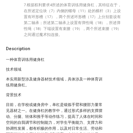
7.根据权利要求4所述的体育训练用健身杠，其特征在于，
在所述定位块（7）内侧的螺母（11）处的横杆（3）上设
置有环形槽（17），两个所述环形槽（17）上分别套设有
第二轴承；所述第二轴承上设置有弹性绳（18），所述弹
性绳（18）下端设置有束腰（19），两个所述束腰（19）
之间通过魔术扣连接。
Description
一种体育训练用健身杠
技术领域
本实用新型涉及健身器材技术领域，具体涉及一种体育训
练用健身杠。
背景技术
目前，在学校或健身房中，单杠是锻炼手臂和腰部力量常
见器材之一。在健身杠的教学中，通过形式多样的支撑摆
动、分腿、转体和推手等动作练习，提高了人体在时间和
空间的自我调节和控制能力，对学生平衡能力、支撑力和
协调性发展，都有积极的作用，以及对日常生活、劳动和