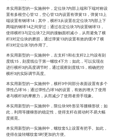
本实用新型的一实施例中，定位块7内部上端和下端对称设
置有多根空心管12，空心管12内设置有弹簧13，弹簧13上
端设置有钢球14；其中，横杆3从设置在定位块7内部上下
两端的钢球14之间穿过；通过在定位块7内设置钢球13，
使得横杆3与定位块7之间的接触面积减小，从而避免了横
杆3对定位块的磨损，通过弹簧13的设置有效的缓冲了横
杆3对定位块7的作用了。
本实用新型的一实施例中，左支杆1和右支杆2上均设有刻
度线15，刻度线位于第一螺纹4下方；如此，可以实现在
进行横杆3的高度调节时，通过观察刻度线15，精确把控
横杆3的实际调节高度。
本实用新型的一实施例中，横杆3中间部分表面设置有多个
弹性凸球16；通过弹性凸球16的设置，有效的增大了使用
者与横杆3的摩擦力，从而减少了使用者滑手现象。
本实用新型的一实施例中，限位块9外形呈等腰梯形状；如
此，利用等腰梯形的稳定性，使得支杆在摇动时不易大幅
度摇晃。
本实用新型的一实施例中，螺纹套5上设置有把手。如此，
使得在旋转螺纹套5时更加的方便。