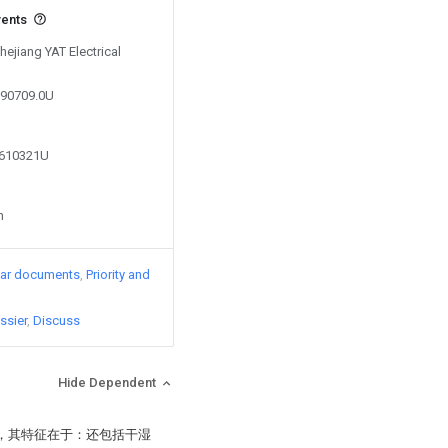
vents
hejiang YAT Electrical
290709.0U
2610321U
n
lar documents
Priority and
ssier
Discuss
Hide Dependent
置，其特征在于：还包括干湿