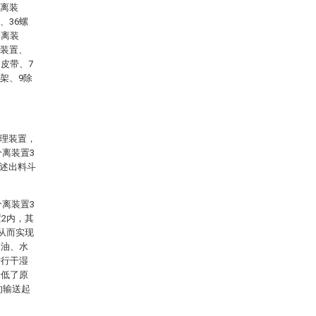
分离装
、36螺
分离装
紧装置、
3皮带、7
支架、9除
处理装置，
分离装置3
所述出料斗
分离装置3
2内，其
从而实现
的油、水
进行干湿
降低了原
的输送起