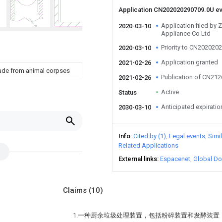
Application CN202020290709.0U e
Application filed by Z
2020-03-10
Appliance Co Ltd
Priority to CN202020
2020-03-10
Application granted
2021-02-26
s made from animal corpses
Publication of CN21
2021-02-26
Active
Status
Anticipated expiratio
2030-03-10
Info
Cited by (1)
Legal events
Simi
Related Applications
External links
Espacenet
Global Do
Claims
(10)
1.一种厨余垃圾处理装置，包括粉碎装置和发酵装