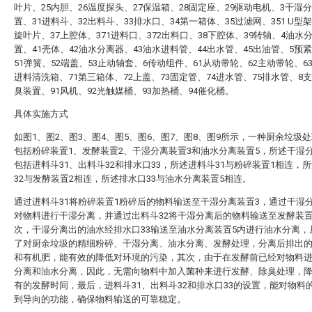
叶片、25内胆、26温度探头、27保温箱、28固定座、29驱动电机、3干湿
置、31进料斗、32出料斗、33排水口、34第一箱体、35过滤网、351 U型架
旋叶片、37上腔体、371进料口、372出料口、38下腔体、39转轴、4油水
置、41壳体、42油水分离器、43油水进料管、44出水管、45出油管、5预
51弹簧、52端盖、53止动轴套、6传动组件、61从动带轮、62主动带轮、6
进料清洗箱、71第三箱体、72上盖、73固定管、74进水管、75排水管、8
臭装置、91风机、92光触媒桶、93加热桶、94催化桶。
具体实施方式
如图1、图2、图3、图4、图5、图6、图7、图8、图9所示，一种厨余垃圾
包括粉碎装置1、发酵装置2、干湿分离装置3和油水分离装置5，所述干湿
包括进料斗31、出料斗32和排水口33，所述进料斗31与粉碎装置1相连，
32与发酵装置2相连，所述排水口33与油水分离装置5相连。
通过进料斗31将粉碎装置1粉碎后的物料输送至干湿分离装置3，通过干湿
对物料进行干湿分离，并通过出料斗32将干湿分离后的物料输送至发酵装置
次，干湿分离出的油水经排水口33输送至油水分离装置5内进行油水分离，
了对厨余垃圾的精细粉碎、干湿分离、油水分离、发酵处理，分离后排出
和有机肥，能有效的降低对环境的污染，其次，由于在发酵前已经对物料
分离和油水分离，因此，无需向物料中加入菌种来进行发酵、除臭处理，
有的发酵时间，最后，进料斗31、出料斗32和排水口33的设置，能对物料
到导向的功能，确保物料输送的可靠稳定。