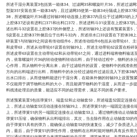
所述干湿分离装置3包括第一箱体34、过滤网35和螺旋叶片36，所述过滤网
型架351安装在第一箱体34内，且过滤网35使第一箱体34分隔成上腔体37
38，所述螺旋叶片36通过转轴39转动连接上腔体37内且位于过滤网35的上
上腔体37还设有进料口371和出料口372，所述进料斗31设置在上腔体37
述出料斗32设置在上腔体37的外侧壁上，所述转轴39上还设有预紧装置5
5设置在上腔体37外侧且位于出料斗32内，所述排水口33设置在下腔体38
碎装置1与转轴39之间设有传动组件6，所述传动组件6包括从动带轮61、主
和皮带63，所述从动带轮61设置在转轴39上，所述主动带轮62设置在粉碎
所述皮带63设置在主动带轮62和从动带轮61之间，通过进料端将物料输送
内，依靠螺旋叶片36的转动使物料转动出料，由于转动过程中，物料的水
心作用，而从物料中分离出来，由于过滤组件的设置，使物料中的残渣依
方向的出料端进行出料，而物料中的水分经过滤组件过滤后流入下腔体38
出水口排出，从而使物料能进行干湿分离，在箱体外侧的转轴39上设置预紧
不仅能用于调节物料出料的大小，而且能调节物料的干湿度，从而进一步
料残渣处理后的质量，能适应不同的处理需求，满足不同的客户要求。
所述预紧装置5包括弹簧51、端盖52和止动轴套53，所述端盖52固定连接在
上，所述止动轴套53活动连接在转轴39上，所述弹簧51的一端固定连接在端
上，所述弹簧51的另一端固定连接在止动轴套53上，通过物料推动止动轴套
弹簧51压缩，确保物料从出料端排出，其次，当去除作用在止动轴套53的
由于弹簧51具有的弹力，能确保止动轴套53的快速复位，减少了杂质进入上
内，最后，由于弹簧51的弹性作用，使物料在出料时能对物料具有反作用
可以通过弹簧51的预紧力来调节物料的干湿度，调节效果好，无需额外的