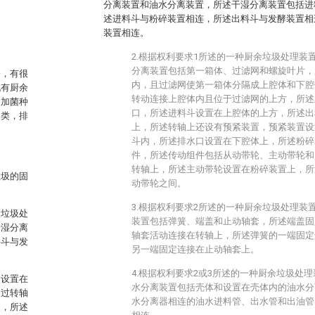
分离装置和油水分离装置，所述干湿分离装置包括进
述进料斗与粉碎装置相连，所述出料斗与发酵装置相
装置相连。
2.根据权利要求1所述的一种厨余垃圾处理装
分离装置包括第一箱体、过滤网和螺旋叶片，
今，有很
内，且过滤网使第一箱体分隔成上腔体和下腔
现有厨余
转动连接上腔体内且位于过滤网的上方，所述
过加菌种
口，所述进料斗设置在上腔体的上方，所述出
油类，排
上，所述转轴上还设有预紧装置，预紧装置设
斗内，所述排水口设置在下腔体上，所述粉碎
件，所述传动组件包括从动带轮、主动带轮和
转轴上，所述主动带轮设置在粉碎装置上，所
垃圾的固
动带轮之间。
3.根据权利要求2所述的一种厨余垃圾处理装
余垃圾处
装置包括弹簧、端盖和止动轴套，所述端盖固
干湿分离
轴套活动连接在转轴上，所述弹簧的一端固定
料斗与发
另一端固定连接在止动轴套上。
4.根据权利要求2或3所述的一种厨余垃圾处
网设置在
水分离装置包括壳体和设置在壳体内的油水分
通过转轴
水分离器相连的油水进料管、出水管和出油管
口，所述