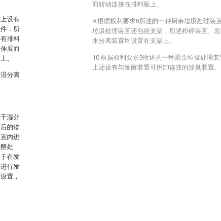
而转动连接在排料板上。
体上设有
9.根据权利要求8所述的一种厨余垃圾处理装
组件，所
垃圾处理装置还包括支架，所述粉碎装置、发
接有排料
水分离装置均设置在支架上。
的伸展而
10.根据权利要求9所述的一种厨余垃圾处理
板上。
上还设有与发酵装置可拆卸连接的除臭装置。
干湿分离
至干湿分
离后的物
装置内进
发酵处
由于在发
来进行发
的设置，