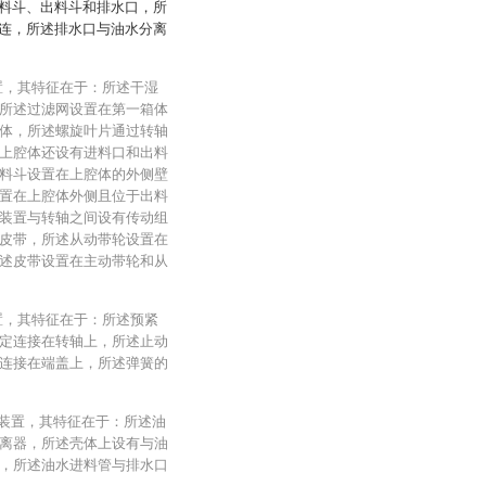
料斗、出料斗和排水口，所
连，所述排水口与油水分离
置，其特征在于：所述干湿
所述过滤网设置在第一箱体
体，所述螺旋叶片通过转轴
上腔体还设有进料口和出料
料斗设置在上腔体的外侧壁
置在上腔体外侧且位于出料
装置与转轴之间设有传动组
皮带，所述从动带轮设置在
述皮带设置在主动带轮和从
置，其特征在于：所述预紧
定连接在转轴上，所述止动
连接在端盖上，所述弹簧的
理装置，其特征在于：所述油
离器，所述壳体上设有与油
，所述油水进料管与排水口