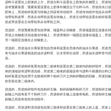
进料斗设置在上腔体的上方，所述出料斗设置在上腔体的外侧壁上，所述
设有预紧装置，预紧装置设置在上腔体外侧且位于出料斗内，所述排水口
腔体上，所述粉碎装置与转轴之间设有传动组件，所述传动组件包括从动
动带轮和皮带，所述从动带轮设置在转轴上，所述主动带轮设置在粉碎装
述皮带设置在主动带轮和从动带轮之间。
优选的，所述预紧装置包括弹簧、端盖和止动轴套，所述端盖固定连接在
所述止动轴套活动连接在转轴上，所述弹簧的一端固定连接在端盖上，所
另一端固定连接在止动轴套上。
优选的，所述油水分离装置包括壳体和设置在壳体内的油水分离器，所述
有与油水分离器相连的油水进料管、出水管和出油管，所述油水进料管与
连。
优选的，所述粉碎装置包括第二箱体和设置在第二箱体内的粉碎组件，所
体的顶端设有进料清洗箱，所述第二箱体的底端设有与进料斗相通的出料
粉碎装置还包括用于去除相邻两个粉碎刀片之间粉碎颗粒的刮板，所述刮
的安装在第二箱体内。
优选的，所述粉碎组件包括粉碎主轴、粉碎副轴和粉碎刀片，所述粉碎主
副轴上均设有若干个粉碎刀片，所述粉碎主轴上连接有电机，所述粉碎主
副轴之间设有齿轮传动组件。
优选的，所述进料清洗箱包括第三箱体和设置在第三箱体上的上盖，所述