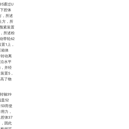
35通过U
和下腔体
方，所述
的上方，所
，预紧装置
上，所述粉
动带轮62
装置1上，
至箱体
分转动离
然沿水平
内，并经
装置5，
提高了物
转轴39
盖52
53而使
作用力，
腔体37
力，因此
结构就可