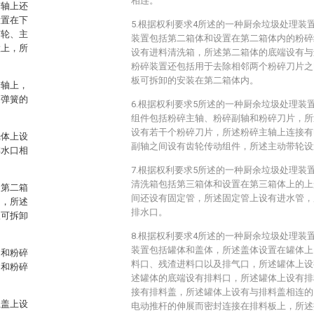
相连。
转轴上还
设置在下
5.根据权利要求4所述的一种厨余垃圾处理装
带轮、主
装置包括第二箱体和设置在第二箱体内的粉碎
置上，所
设有进料清洗箱，所述第二箱体的底端设有与
粉碎装置还包括用于去除相邻两个粉碎刀片之
板可拆卸的安装在第二箱体内。
转轴上，
述弹簧的
6.根据权利要求5所述的一种厨余垃圾处理装
组件包括粉碎主轴、粉碎副轴和粉碎刀片，所
设有若干个粉碎刀片，所述粉碎主轴上连接有
壳体上设
副轴之间设有齿轮传动组件，所述主动带轮设
排水口相
7.根据权利要求5所述的一种厨余垃圾处理装
清洗箱包括第三箱体和设置在第三箱体上的上
述第二箱
间还设有固定管，所述固定管上设有进水管，
口，所述
排水口。
板可拆卸
8.根据权利要求4所述的一种厨余垃圾处理装
装置包括罐体和盖体，所述盖体设置在罐体上
轴和粉碎
料口、残渣进料口以及排气口，所述罐体上设
轴和粉碎
述罐体的底端设有排料口，所述罐体上设有排
接有排料盖，所述罐体上设有与排料盖相连的
上盖上设
电动推杆的伸展而密封连接在排料板上，所述