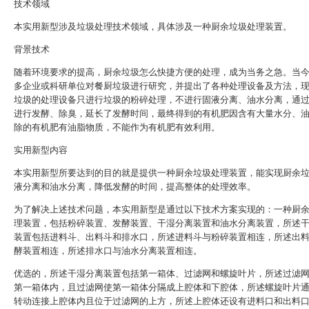
技术领域
本实用新型涉及垃圾处理技术领域，具体涉及一种厨余垃圾处理装置。
背景技术
随着环境要求的提高，厨余垃圾怎么快捷方便的处理，成为当务之急。当
多企业或科研单位对餐厨垃圾进行研究，并提出了各种处理设备及方法，
垃圾的处理设备只进行垃圾的粉碎处理，不进行固液分离、油水分离，通
进行发酵、除臭，延长了发酵时间，最终得到的有机肥因含有大量水分、
除的有机肥有油脂物质，不能作为有机肥有效利用。
实用新型内容
本实用新型所要达到的目的就是提供一种厨余垃圾处理装置，能实现厨余
液分离和油水分离，降低发酵的时间，提高整体的处理效率。
为了解决上述技术问题，本实用新型是通过以下技术方案实现的：一种厨
理装置，包括粉碎装置、发酵装置、干湿分离装置和油水分离装置，所述
装置包括进料斗、出料斗和排水口，所述进料斗与粉碎装置相连，所述出
酵装置相连，所述排水口与油水分离装置相连。
优选的，所述干湿分离装置包括第一箱体、过滤网和螺旋叶片，所述过滤
第一箱体内，且过滤网使第一箱体分隔成上腔体和下腔体，所述螺旋叶片
转动连接上腔体内且位于过滤网的上方，所述上腔体还设有进料口和出料