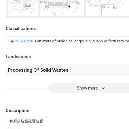
Classifications
Y02A40/20
Fertilizers of biological origin, e.g. guano or fertilizer
Landscapes
Processing Of Solid Wastes
Show more
Description
一种厨余垃圾处理装置