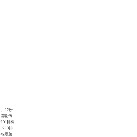
、12粉
7齿轮传
201排料
213排
42螺旋