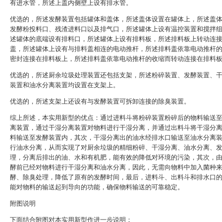
有进水管，所述上盖内侧壁上设有排水管。
优选的，所述发酵装置包括罐体和盖体，所述盖体设置在罐体上，所述盖
发酵粉投料口、残渣进料口以及排气口，所述罐体上设有温控装置和搅拌
述罐体的底端设有排料口，所述罐体上设有排料板，所述排料板上转动连
盖，所述罐体上设有与排料盖相连的电动推杆，所述排料盖依靠电动推杆
密封连接在排料板上，所述排料盖依靠电动推杆的收缩而转动连接在排料
优选的，所述厨余垃圾处理装置还包括支架，所述粉碎装置、发酵装置、
装置和油水分离装置均设置在支架上。
优选的，所述支架上还设有与发酵装置可拆卸连接的除臭装置。
综上所述，本实用新型的优点：通过进料斗将粉碎装置粉碎后的物料输送
离装置，通过干湿分离装置对物料进行干湿分离，并通过出料斗将干湿分
料输送至发酵装置内，其次，干湿分离出的油水经排水口输送至油水分离
行油水分离，从而实现了对厨余垃圾的精细粉碎、干湿分离、油水分离、
理，分离后排出的油、水和有机肥，能有效的降低对环境的污染，其次，
酵前已经对物料进行干湿分离和油水分离，因此，无需向物料中加入菌种
酵、除臭处理，降低了原有的发酵时间，最后，进料斗、出料斗和排水口
能对物料的输送起到导向的功能，确保物料输送的可靠稳定。
附图说明
下面结合附图对本实用新型作进一步说明：