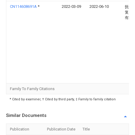
CN114608691A
*
2022-03-09
2022-06-10
抚州
复合
有限
Family To Family Citations
* Cited by examiner, † Cited by third party, ‡ Family to family citation
Similar Documents
Publication
Publication Date
Title