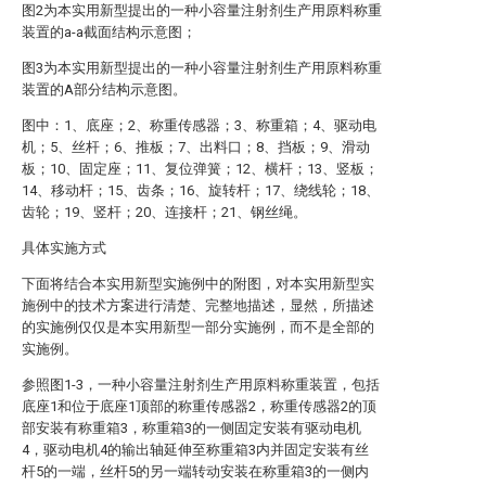
图2为本实用新型提出的一种小容量注射剂生产用原料称重
装置的a-a截面结构示意图；
图3为本实用新型提出的一种小容量注射剂生产用原料称重
装置的A部分结构示意图。
图中：1、底座；2、称重传感器；3、称重箱；4、驱动电
机；5、丝杆；6、推板；7、出料口；8、挡板；9、滑动
板；10、固定座；11、复位弹簧；12、横杆；13、竖板；
14、移动杆；15、齿条；16、旋转杆；17、绕线轮；18、
齿轮；19、竖杆；20、连接杆；21、钢丝绳。
具体实施方式
下面将结合本实用新型实施例中的附图，对本实用新型实
施例中的技术方案进行清楚、完整地描述，显然，所描述
的实施例仅仅是本实用新型一部分实施例，而不是全部的
实施例。
参照图1-3，一种小容量注射剂生产用原料称重装置，包括
底座1和位于底座1顶部的称重传感器2，称重传感器2的顶
部安装有称重箱3，称重箱3的一侧固定安装有驱动电机
4，驱动电机4的输出轴延伸至称重箱3内并固定安装有丝
杆5的一端，丝杆5的另一端转动安装在称重箱3的一侧内