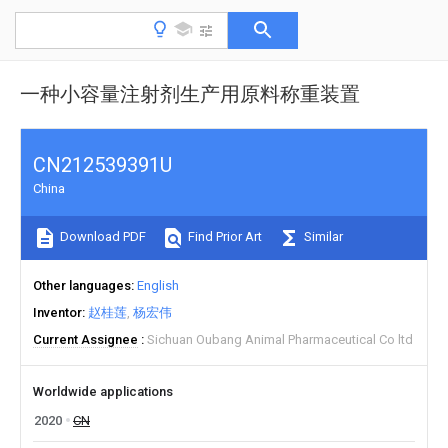
一种小容量注射剂生产用原料称重装置
CN212539391U
China
Download PDF
Find Prior Art
Similar
Other languages
English
Inventor
赵桂莲
杨宏伟
Current Assignee
Sichuan Oubang Animal Pharmaceutical Co ltd
Worldwide applications
2020
CN