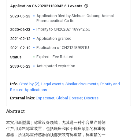
Application CN202021189942.6U events
Application filed by Sichuan Oubang Animal
2020-06-23
Pharmaceutical Co ltd
Priority to CN202021189942.6U
2020-06-23
Application granted
2021-02-12
Publication of CN212539391U
2021-02-12
Expired - Fee Related
Status
Anticipated expiration
2030-06-23
Info
Cited by (2)
Legal events
Similar documents
Priority and
Related Applications
External links
Espacenet
Global Dossier
Discuss
Abstract
本实用新型属于称重设备领域，尤其是一种小容量注射剂
生产用原料称重装置，包括底座和位于底座顶部的称重传
感器，所述称重传感器的顶部安装有称重箱，称重箱的一