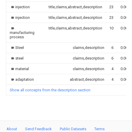
injection
title,claims,abstract,description
23
0.000
injection
title,claims,abstract,description
23
0.000
title,claims,abstract,description
10
0.000
manufacturing
process
Steel
claims,description
6
0.000
steel
claims,description
6
0.000
material
claims,description
4
0.000
adaptation
abstract,description
4
0.000
Show all concepts from the description section
About
Send Feedback
Public Datasets
Terms