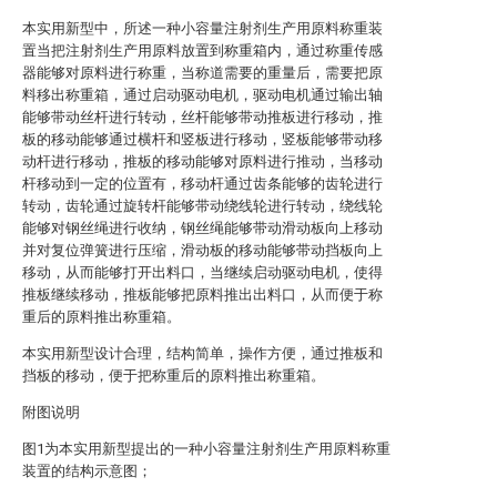
本实用新型中，所述一种小容量注射剂生产用原料称重装
置当把注射剂生产用原料放置到称重箱内，通过称重传感
器能够对原料进行称重，当称道需要的重量后，需要把原
料移出称重箱，通过启动驱动电机，驱动电机通过输出轴
能够带动丝杆进行转动，丝杆能够带动推板进行移动，推
板的移动能够通过横杆和竖板进行移动，竖板能够带动移
动杆进行移动，推板的移动能够对原料进行推动，当移动
杆移动到一定的位置有，移动杆通过齿条能够的齿轮进行
转动，齿轮通过旋转杆能够带动绕线轮进行转动，绕线轮
能够对钢丝绳进行收纳，钢丝绳能够带动滑动板向上移动
并对复位弹簧进行压缩，滑动板的移动能够带动挡板向上
移动，从而能够打开出料口，当继续启动驱动电机，使得
推板继续移动，推板能够把原料推出出料口，从而便于称
重后的原料推出称重箱。
本实用新型设计合理，结构简单，操作方便，通过推板和
挡板的移动，便于把称重后的原料推出称重箱。
附图说明
图1为本实用新型提出的一种小容量注射剂生产用原料称重
装置的结构示意图；