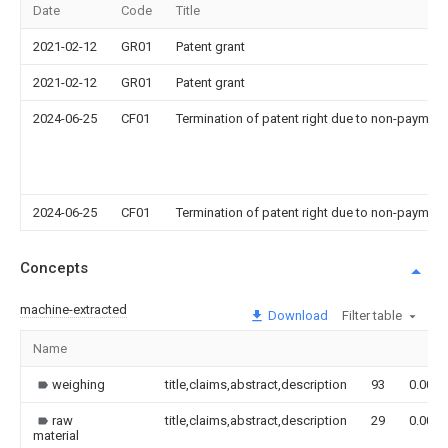
Date
Code
Title
2021-02-12
GR01
Patent grant
2021-02-12
GR01
Patent grant
2024-06-25
CF01
Termination of patent right due to non-payment
2024-06-25
CF01
Termination of patent right due to non-payment
Concepts
machine-extracted
Download
Filter table
Name
weighing
title,claims,abstract,description
93
0.000
raw
title,claims,abstract,description
29
0.000
material