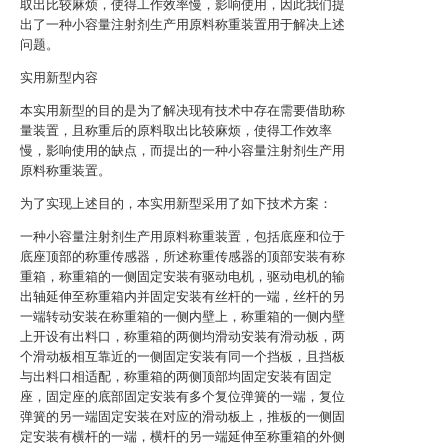
取出比较麻烦，使得工作效率慢，影响使用，因此我们提
出了一种小容量注射剂生产用原料称重装置用于解决上述
问题。
实用新型内容
本实用新型的目的是为了解决现有技术中存在需要借助称
量装置，且称重后的原料取出比较麻烦，使得工作效率
慢，影响使用的缺点，而提出的一种小容量注射剂生产用
原料称重装置。
为了实现上述目的，本实用新型采用了如下技术方案：
一种小容量注射剂生产用原料称重装置，包括底座和位于
底座顶部的称重传感器，所述称重传感器的顶部安装有称
重箱，称重箱的一侧固定安装有驱动电机，驱动电机的输
出轴延伸至称重箱内并固定安装有丝杆的一端，丝杆的另
一端转动安装在称重箱的一侧内壁上，称重箱的一侧内壁
上开设有出料口，称重箱的两侧均滑动安装有滑动板，两
个滑动板相互靠近的一侧固定安装有同一个挡板，且挡板
与出料口相适配，称重箱的两侧顶部均固定安装有固定
座，固定座的底部固定安装有多个复位弹簧的一端，复位
弹簧的另一端固定安装在对应的滑动板上，推板的一侧固
定安装有横杆的一端，横杆的另一端延伸至称重箱的外侧