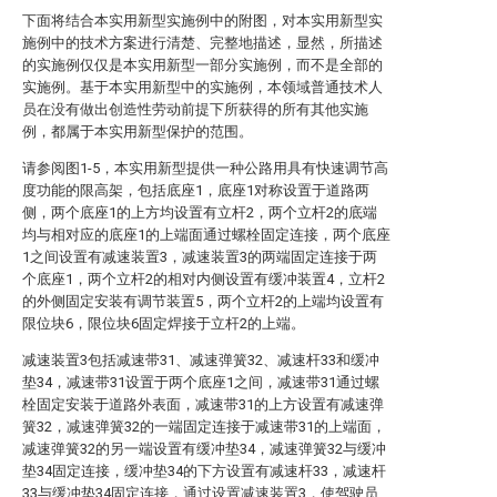
下面将结合本实用新型实施例中的附图，对本实用新型实
施例中的技术方案进行清楚、完整地描述，显然，所描述
的实施例仅仅是本实用新型一部分实施例，而不是全部的
实施例。基于本实用新型中的实施例，本领域普通技术人
员在没有做出创造性劳动前提下所获得的所有其他实施
例，都属于本实用新型保护的范围。
请参阅图1-5，本实用新型提供一种公路用具有快速调节高
度功能的限高架，包括底座1，底座1对称设置于道路两
侧，两个底座1的上方均设置有立杆2，两个立杆2的底端
均与相对应的底座1的上端面通过螺栓固定连接，两个底座
1之间设置有减速装置3，减速装置3的两端固定连接于两
个底座1，两个立杆2的相对内侧设置有缓冲装置4，立杆2
的外侧固定安装有调节装置5，两个立杆2的上端均设置有
限位块6，限位块6固定焊接于立杆2的上端。
减速装置3包括减速带31、减速弹簧32、减速杆33和缓冲
垫34，减速带31设置于两个底座1之间，减速带31通过螺
栓固定安装于道路外表面，减速带31的上方设置有减速弹
簧32，减速弹簧32的一端固定连接于减速带31的上端面，
减速弹簧32的另一端设置有缓冲垫34，减速弹簧32与缓冲
垫34固定连接，缓冲垫34的下方设置有减速杆33，减速杆
33与缓冲垫34固定连接，通过设置减速装置3，使驾驶员