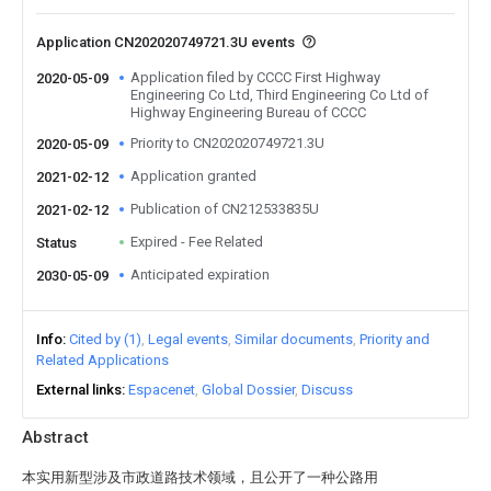
Application CN202020749721.3U events
Application filed by CCCC First Highway
2020-05-09
Engineering Co Ltd, Third Engineering Co Ltd of
Highway Engineering Bureau of CCCC
Priority to CN202020749721.3U
2020-05-09
Application granted
2021-02-12
Publication of CN212533835U
2021-02-12
Expired - Fee Related
Status
Anticipated expiration
2030-05-09
Info
Cited by (1)
Legal events
Similar documents
Priority and
Related Applications
External links
Espacenet
Global Dossier
Discuss
Abstract
本实用新型涉及市政道路技术领域，且公开了一种公路用