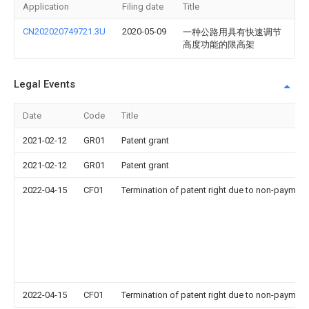
Application
Filing date
Title
CN202020749721.3U
2020-05-09
一种公路用具有快速调节
高度功能的限高架
Legal Events
Date
Code
Title
2021-02-12
GR01
Patent grant
2021-02-12
GR01
Patent grant
2022-04-15
CF01
Termination of patent right due to non-payment
2022-04-15
CF01
Termination of patent right due to non-payment