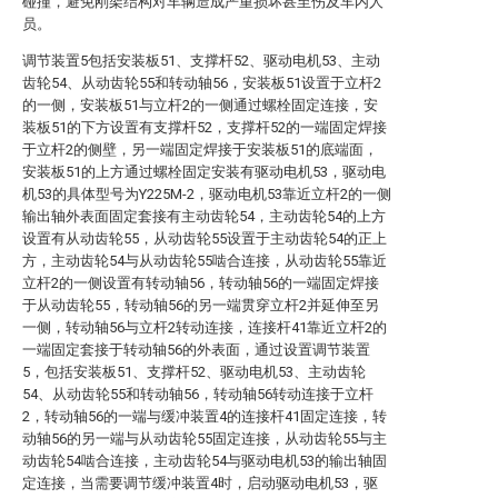
碰撞，避免刚架结构对车辆造成严重损坏甚至伤及车内人
员。
调节装置5包括安装板51、支撑杆52、驱动电机53、主动
齿轮54、从动齿轮55和转动轴56，安装板51设置于立杆2
的一侧，安装板51与立杆2的一侧通过螺栓固定连接，安
装板51的下方设置有支撑杆52，支撑杆52的一端固定焊接
于立杆2的侧壁，另一端固定焊接于安装板51的底端面，
安装板51的上方通过螺栓固定安装有驱动电机53，驱动电
机53的具体型号为Y225M-2，驱动电机53靠近立杆2的一侧
输出轴外表面固定套接有主动齿轮54，主动齿轮54的上方
设置有从动齿轮55，从动齿轮55设置于主动齿轮54的正上
方，主动齿轮54与从动齿轮55啮合连接，从动齿轮55靠近
立杆2的一侧设置有转动轴56，转动轴56的一端固定焊接
于从动齿轮55，转动轴56的另一端贯穿立杆2并延伸至另
一侧，转动轴56与立杆2转动连接，连接杆41靠近立杆2的
一端固定套接于转动轴56的外表面，通过设置调节装置
5，包括安装板51、支撑杆52、驱动电机53、主动齿轮
54、从动齿轮55和转动轴56，转动轴56转动连接于立杆
2，转动轴56的一端与缓冲装置4的连接杆41固定连接，转
动轴56的另一端与从动齿轮55固定连接，从动齿轮55与主
动齿轮54啮合连接，主动齿轮54与驱动电机53的输出轴固
定连接，当需要调节缓冲装置4时，启动驱动电机53，驱