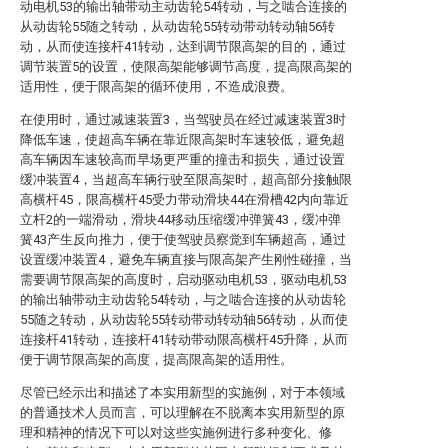
动电机53的输出轴带动主动齿轮54转动，与之啮合连接的
从动齿轮55随之转动，从动齿轮55转动带动转动轴56转
动，从而使连接杆41转动，达到调节限高架的目的，通过
调节装置5的设置，使限高架能够调节高度，提高限高架的
适用性，便于限高架的循环使用，不造成浪费。
在使用时，通过减速装置3，当驾驶员在经过减速装置3时
降低车速，使超高车辆在靠近限高架时车速较低，避免超
高车辆因车速较高而早场更严重的撞击和损失，通过设置
缓冲装置4，当超高车辆行驶至限高架时，超高部分接触限
高横杆45，限高横杆45受力带动滑块44在滑槽42内向靠近
立杆2的一端滑动，滑块44移动压缩缓冲弹簧43，缓冲弹
簧43产生反向推力，便于使驾驶员察觉到车辆超高，通过
设置缓冲装置4，避免车辆直接与限高架产生刚性碰撞，当
需要调节限高架的高度时，启动驱动电机53，驱动电机53
的输出轴带动主动齿轮54转动，与之啮合连接的从动齿轮
55随之转动，从动齿轮55转动带动转动轴56转动，从而使
连接杆41转动，连接杆41转动带动限高横杆45升降，从而
便于调节限高架的高度，提高限高架的适用性。
尽管已经示出和描述了本实用新型的实施例，对于本领域
的普通技术人员而言，可以理解在不脱离本实用新型的原
理和精神的情况下可以对这些实施例进行多种变化、修