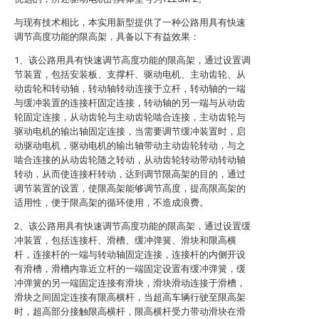
与现有技术相比，本实用新型提供了一种公路用具有快速
调节高度功能的限高架，具备以下有益效果：
1、该公路用具有快速调节高度功能的限高架，通过设置调
节装置，包括安装板、支撑杆、驱动电机、主动齿轮、从
动齿轮和转动轴，转动轴转动连接于立杆，转动轴的一端
与缓冲装置的连接杆固定连接，转动轴的另一端与从动齿
轮固定连接，从动齿轮与主动齿轮啮合连接，主动齿轮与
驱动电机的输出轴固定连接，当需要调节缓冲装置时，启
动驱动电机，驱动电机的输出轴带动主动齿轮转动，与之
啮合连接的从动齿轮随之转动，从动齿轮转动带动转动轴
转动，从而使连接杆转动，达到调节限高架的目的，通过
调节装置的设置，使限高架能够调节高度，提高限高架的
适用性，便于限高架的循环使用，不造成浪费。
2、该公路用具有快速调节高度功能的限高架，通过设置缓
冲装置，包括连接杆、滑槽、缓冲弹簧、滑块和限高横
杆，连接杆的一端与转动轴固定连接，连接杆的内侧开设
有滑槽，滑槽内靠近立杆的一端固定设置有缓冲弹簧，缓
冲弹簧的另一端固定连接有滑块，滑块滑动连接于滑槽，
滑块之间固定连接有限高横杆，当超高车辆行驶至限高架
时，超高部分接触限高横杆，限高横杆受力带动滑块在滑