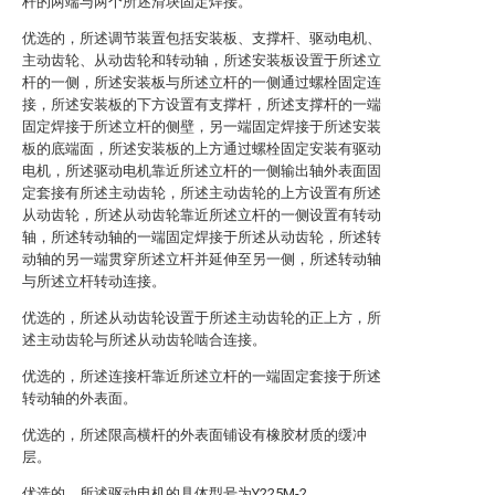
杆的两端与两个所述滑块固定焊接。
优选的，所述调节装置包括安装板、支撑杆、驱动电机、
主动齿轮、从动齿轮和转动轴，所述安装板设置于所述立
杆的一侧，所述安装板与所述立杆的一侧通过螺栓固定连
接，所述安装板的下方设置有支撑杆，所述支撑杆的一端
固定焊接于所述立杆的侧壁，另一端固定焊接于所述安装
板的底端面，所述安装板的上方通过螺栓固定安装有驱动
电机，所述驱动电机靠近所述立杆的一侧输出轴外表面固
定套接有所述主动齿轮，所述主动齿轮的上方设置有所述
从动齿轮，所述从动齿轮靠近所述立杆的一侧设置有转动
轴，所述转动轴的一端固定焊接于所述从动齿轮，所述转
动轴的另一端贯穿所述立杆并延伸至另一侧，所述转动轴
与所述立杆转动连接。
优选的，所述从动齿轮设置于所述主动齿轮的正上方，所
述主动齿轮与所述从动齿轮啮合连接。
优选的，所述连接杆靠近所述立杆的一端固定套接于所述
转动轴的外表面。
优选的，所述限高横杆的外表面铺设有橡胶材质的缓冲
层。
优选的，所述驱动电机的具体型号为Y225M-2。