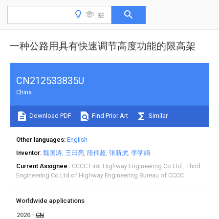
一种公路用具有快速调节高度功能的限高架
CN212533835U
China
Download PDF
Find Prior Art
Similar
Other languages
English
Inventor
魏国涛
王曰亮
段伟超
张新虎
李学娟
Current Assignee
CCCC First Highway Engineering Co Ltd
Third
Engineering Co Ltd of Highway Engineering Bureau of CCCC
Worldwide applications
2020
CN