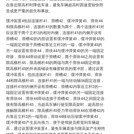
在靠近限高杆时降低车速，避免车辆超高时因速度较快而
造成更严重的损失和事故。
缓冲装置4包括连接杆41、滑槽42、缓冲弹簧43、滑块44
和限高横杆45，连接杆41的数量为两个，两个连接杆41对
应设置于两个立杆2的相对内侧，连接杆41的内侧开设有
滑槽42，滑槽42的内部设置有缓冲弹簧43，缓冲弹簧43的
一端固定焊接于滑槽42靠近立杆2的一端，缓冲弹簧43的
另一端设置有滑块44，滑块44与缓冲弹簧43的另一端固定
焊接，滑块44滑动设置于滑槽42，两个滑块44之间设置有
限高横杆45，限高横杆45的两端与两个滑块44固定焊接，
限高横杆45的外表面铺设有橡胶材质的缓冲层，通过设置
缓冲装置4，包括连接杆41、滑槽42、缓冲弹簧43、滑块
44和限高横杆45，连接杆41的一端与转动轴56固定连接，
连接杆41的内侧开设有滑槽42，滑槽42内靠近立杆2的一
端固定设置有缓冲弹簧43，缓冲弹簧43的另一端固定连接
有滑块44，滑块44滑动连接于滑槽42，滑块44之间固定连
接有限高横杆45，当超高车辆行驶至限高架时，超高部分
接触限高横杆45，限高横杆45受力带动滑块44在滑槽42内
向靠近立杆2的一端滑动，滑块44移动压缩缓冲弹簧43，
缓冲弹簧43产生反向推力，便于使驾驶员察觉到车辆超
高，通过设置缓冲装置4，避免车辆直接与限高架产生刚性