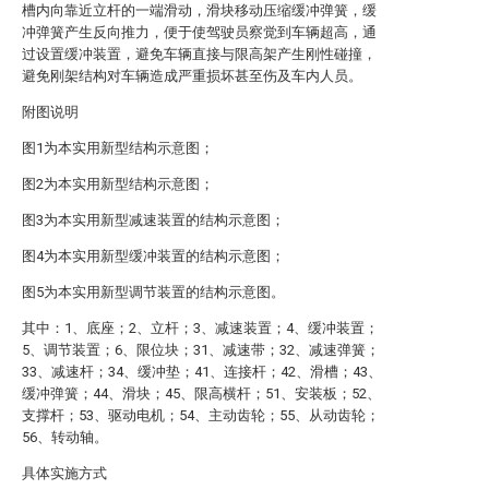
槽内向靠近立杆的一端滑动，滑块移动压缩缓冲弹簧，缓
冲弹簧产生反向推力，便于使驾驶员察觉到车辆超高，通
过设置缓冲装置，避免车辆直接与限高架产生刚性碰撞，
避免刚架结构对车辆造成严重损坏甚至伤及车内人员。
附图说明
图1为本实用新型结构示意图；
图2为本实用新型结构示意图；
图3为本实用新型减速装置的结构示意图；
图4为本实用新型缓冲装置的结构示意图；
图5为本实用新型调节装置的结构示意图。
其中：1、底座；2、立杆；3、减速装置；4、缓冲装置；
5、调节装置；6、限位块；31、减速带；32、减速弹簧；
33、减速杆；34、缓冲垫；41、连接杆；42、滑槽；43、
缓冲弹簧；44、滑块；45、限高横杆；51、安装板；52、
支撑杆；53、驱动电机；54、主动齿轮；55、从动齿轮；
56、转动轴。
具体实施方式