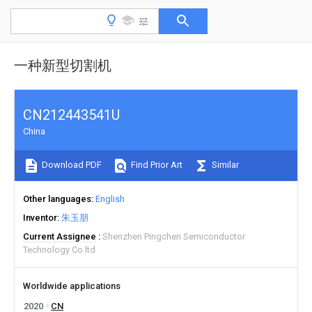
一种新型切割机
CN212443541U
China
Download PDF
Find Prior Art
Similar
Other languages
English
Inventor
朱玉朋
Current Assignee
Shenzhen Pingchen Semiconductor
Technology Co ltd
Worldwide applications
2020
CN