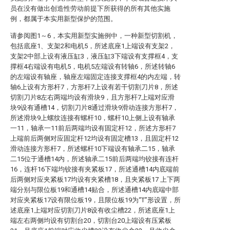
员在没有做出创造性劳动前提下所获得的所有其他实施
例，都属于本实用新型保护的范围。
请参阅图1～6，本实用新型实施例中，一种新型切割机，
包括底座1、支架2和电机5，所述底座1上端设有支架2，
支架2中部上设有液压缸3，液压缸3下端设有支撑框4，支
撑框4右端设有电机5，电机5左端设有转轴6，所述转轴6
的左端设有轴座，轴座左端固定连接支撑框4的内左端，转
轴6上设有方形杆7，方形杆7上设有若干切割刀片8，所述
切割刀片8左右两端均设有滑块9，且方形杆7上端对应滑
块9设有通槽14，切割刀片8通过滑块9滑动连接方形杆7，
所述滑块9上螺纹连接有螺杆10，螺杆10上侧上设有轴承
一11，轴承一11前后两端均设有固定杆12，所述方形杆7
上端前后两侧对应固定杆12均设有固定槽13，且固定杆12
滑动连接方形杆7，所述螺杆10下端设有轴承二15，轴承
二15位于通槽14内，所述轴承二15前后两端均铰接有连杆
16，连杆16下端均铰接有夹紧板17，所述通槽14内底端前
后两侧对应夹紧板17均设有夹紧槽18，且夹紧板17 上下两
端分别与限位板19和通槽14贴合，所述通槽14内底端中部
对应夹紧板17设有限位板19，且限位板19为“T”形设置，所
述底座1上端对应切割刀片8设有收尘槽22，所述底座1上
端左右两侧均设有切割台20，切割台20上端设有压紧板