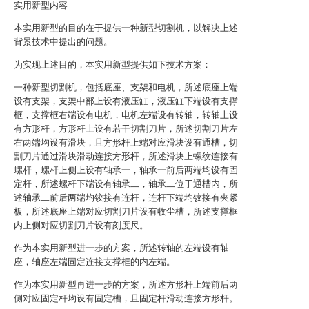
实用新型内容
本实用新型的目的在于提供一种新型切割机，以解决上述
背景技术中提出的问题。
为实现上述目的，本实用新型提供如下技术方案：
一种新型切割机，包括底座、支架和电机，所述底座上端
设有支架，支架中部上设有液压缸，液压缸下端设有支撑
框，支撑框右端设有电机，电机左端设有转轴，转轴上设
有方形杆，方形杆上设有若干切割刀片，所述切割刀片左
右两端均设有滑块，且方形杆上端对应滑块设有通槽，切
割刀片通过滑块滑动连接方形杆，所述滑块上螺纹连接有
螺杆，螺杆上侧上设有轴承一，轴承一前后两端均设有固
定杆，所述螺杆下端设有轴承二，轴承二位于通槽内，所
述轴承二前后两端均铰接有连杆，连杆下端均铰接有夹紧
板，所述底座上端对应切割刀片设有收尘槽，所述支撑框
内上侧对应切割刀片设有刻度尺。
作为本实用新型进一步的方案，所述转轴的左端设有轴
座，轴座左端固定连接支撑框的内左端。
作为本实用新型再进一步的方案，所述方形杆上端前后两
侧对应固定杆均设有固定槽，且固定杆滑动连接方形杆。