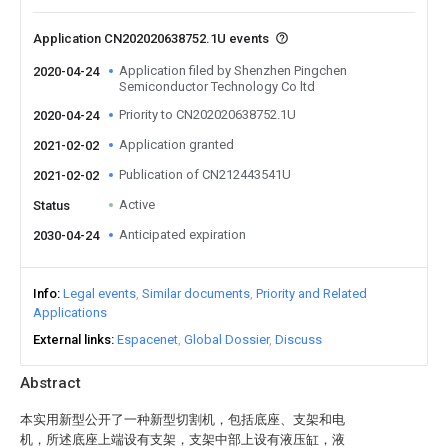
Application CN202020638752.1U events
Application filed by Shenzhen Pingchen
2020-04-24
Semiconductor Technology Co ltd
Priority to CN202020638752.1U
2020-04-24
Application granted
2021-02-02
Publication of CN212443541U
2021-02-02
Active
Status
Anticipated expiration
2030-04-24
Info
Legal events
Similar documents
Priority and Related
Applications
External links
Espacenet
Global Dossier
Discuss
Abstract
本实用新型公开了一种新型切割机，包括底座、支架和电
机，所述底座上端设有支架，支架中部上设有液压缸，液