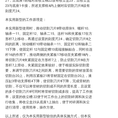
21，且底座1前端对应收尘槽22设有收尘盒23，且收尘盒
23与底座1卡接，所述支撑框4内上侧对应切割刀片8设有
刻度尺24。
本实用新型的工作原理是：
本实用新型使用时，推动切割刀片8带动滑块9、螺杆10、
轴承一11、固定杆12、轴承二15、连杆16和夹紧板17在方
形杆7上移动，再通过设置的刻度尺24，确定切割刀片8之
间的距离，转动螺杆10带动轴承一11、固定杆12和轴承二
15下降，使固定杆 12与固定槽13底端接触贴合，同时在连
杆16的作用下，推动两侧的夹紧板17移动至夹紧槽18内，
将切割刀片8夹紧固定在方形杆7上，防止切割刀片8在方
形杆7上滑动，夹紧固定效果较好，便于根据实际切割需
要，来调节切割刀片8之间距离，将需要切割的管材放置在
切割台20上，利用压紧板21将管材固定在切割台20上，液
压缸3带动支撑框4下降，使切割刀片8下降，完成管材的
切割，不仅可以将管材的切割成不同的所需长度，且设置
的多个切割刀片8可同时将管材切割成多段，提高了工作效
率，设置的收尘槽 22便于对工作台上的切割碎屑和灰尘进
行收集，将收尘盒23从底座1上抽出，便于对碎屑和灰尘
进行清理，使用简单，操作方便。
以上所述，仅为本实用新型较佳的具体实施方式，但本实