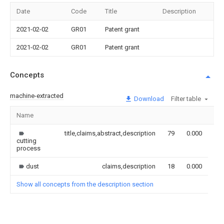
Date
Code
Title
Description
2021-02-02
GR01
Patent grant
2021-02-02
GR01
Patent grant
Concepts
machine-extracted
Download
Filter table
Name
Im
title,claims,abstract,description
79
0.000
cutting
process
dust
claims,description
18
0.000
Show all concepts from the description section