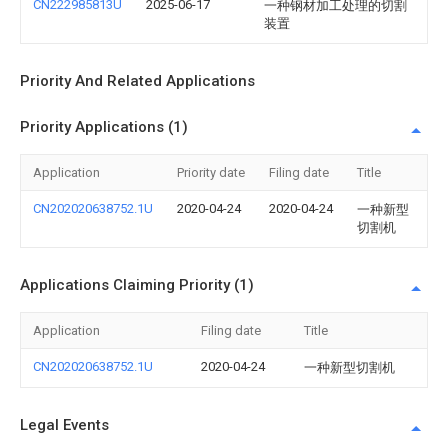
CN222985813U
2025-06-17
一种钢材加工处理的切割
装置
Priority And Related Applications
Priority Applications (1)
Application
Priority date
Filing date
Title
CN202020638752.1U
2020-04-24
2020-04-24
一种新型
切割机
Applications Claiming Priority (1)
Application
Filing date
Title
CN202020638752.1U
2020-04-24
一种新型切割机
Legal Events