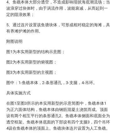
4、鱼礁本体大部分透空，不造成影响现状海底潮流场；当
波浪穿过块体时，由于涡流作用，波能衰减，从而起到一
定的阻浪效果；
5、通过连片设置该鱼塘块体，可形成相对稳定的海滩，具
有养滩护滩的作用。
附图说明
图1为本实用新型的结构示意图；
图2为本实用新型的俯视图；
图3为本实用新型的主视图；
图中：1-鱼礁本体，2-条形通孔，3-支腿，4-吊环。
具体实施方式
在图1至图3所示的本实用新型的示意简图中，鱼礁本体1
为正六面体结构，鱼礁本体由钢筋混凝土浇筑而成。顶面
设有两个相互平行的条形通孔2。鱼礁本体侧面和底面全为
透空框架。鱼礁本体底面的下部设有四个支腿3，四个吊环
4设在鱼礁本体的顶面上。鱼礁块体连片设置为人工鱼礁。