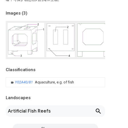
Images (
3
)
Classifications
Y02A40/81
Aquaculture, e.g. of fish
Landscapes
Artificial Fish Reefs