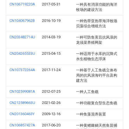
CN106719220A
2017-05-31
一种具有消浪功能的海洋
牧场的建设方法
CN104067962B
2016-10-19
一种热带亚热带海洋牧场
贝藻综合增殖方法
CN203482714U
2014-03-19
一种可防鱼害且抗风浪的
龙须菜养殖网架
CN204265533U
2015-04-15
一种适用于水库的沉降式
水生植物生态浮床
CN107372264A
2017-11-24
一种基于人工鱼礁立体布
局的抗风浪海钓平台及构
建方法
CN102599081A
2012-07-25
一种人工鱼礁
CN212589663U
2021-02-26
一种功能复合型生态鱼礁
CN201360463Y
2009-12-16
一种鱼藻混养装置
CN106857427A
2017-06-20
一种黄鳍棘鲷天然鱼苗捕