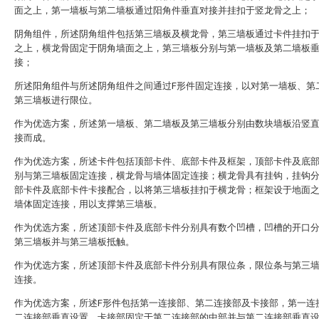
面之上，第一墙板与第二墙板通过阳角件垂直对接并挂扣于竖龙骨之上；
阴角组件，所述阴角组件包括第三墙板及横龙骨，第三墙板通过卡件挂扣
之上，横龙骨固定于阴角墙面之上，第三墙板分别与第一墙板及第二墙板
接；
所述阳角组件与所述阴角组件之间通过F形件固定连接，以对第一墙板、第
第三墙板进行限位。
作为优选方案，所述第一墙板、第二墙板及第三墙板分别由数块墙板沿竖
接而成。
作为优选方案，所述卡件包括顶部卡件、底部卡件及框架，顶部卡件及底
别与第三墙板固定连接，横龙骨与墙体固定连接；横龙骨具有挂钩，挂钩
部卡件及底部卡件卡接配合，以将第三墙板挂扣于横龙骨；框架设于地面
墙体固定连接，用以支撑第三墙板。
作为优选方案，所述顶部卡件及底部卡件分别具有数个凹槽，凹槽的开口
第三墙板并与第三墙板抵触。
作为优选方案，所述顶部卡件及底部卡件分别具有限位条，限位条与第三
连接。
作为优选方案，所述F形件包括第一连接部、第二连接部及卡接部，第一连
二连接部垂直设置，卡接部固定于第二连接部的中部并与第二连接部垂直