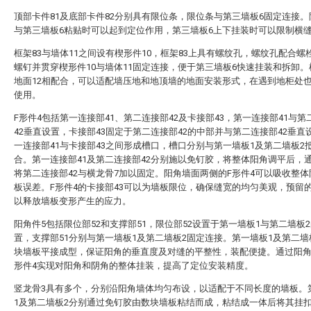
顶部卡件81及底部卡件82分别具有限位条，限位条与第三墙板6固定连接
与第三墙板6粘贴时可以起到定位作用，第三墙板6上下挂装时可以限制横
框架83与墙体11之间设有楔形件10，框架83上具有螺纹孔，螺纹孔配合螺
螺钉并贯穿楔形件10与墙体11固定连接，便于第三墙板6快速挂装和拆卸。
地面12相配合，可以适配墙压地和地顶墙的地面安装形式，在遇到地柜处
使用。
F形件4包括第一连接部41、第二连接部42及卡接部43，第一连接部41与第
42垂直设置，卡接部43固定于第二连接部42的中部并与第二连接部42垂直
一连接部41与卡接部43之间形成槽口，槽口分别与第一墙板1及第二墙板2
合。第一连接部41及第二连接部42分别施以免钉胶，将整体阳角调平后，
将第二连接部42与横龙骨7加以固定。阳角墙面两侧的F形件4可以吸收整
板误差。F形件4的卡接部43可以为墙板限位，确保缝宽的均匀美观，预留
以释放墙板变形产生的应力。
阳角件5包括限位部52和支撑部51，限位部52设置于第一墙板1与第二墙板
置，支撑部51分别与第一墙板1及第二墙板2固定连接。第一墙板1及第二墙
块墙板平接成型，保证阳角的垂直度及对缝的平整性，装配便捷。通过阳角
形件4实现对阳角和阴角的整体挂装，提高了定位安装精度。
竖龙骨3具有多个，分别沿阳角墙体均匀布设，以适配于不同长度的墙板。
1及第二墙板2分别通过免钉胶由数块墙板粘结而成，粘结成一体后将其挂