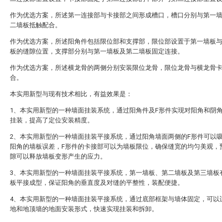
作为优选方案，所述第一连接部与卡接部之间形成槽口，槽口分别与第一
二墙板抵触配合。
作为优选方案，所述阳角件包括限位部和支撑部，限位部设置于第一墙板
板的缝隙位置，支撑部分别与第一墙板及第二墙板固定连接。
作为优选方案，所述横龙骨的两侧分别安装限位龙骨，限位龙骨与横龙骨
合。
本实用新型与现有技术相比，有益效果是：
1、本实用新型的一种墙面挂装系统，通过阳角件及F形件实现对阳角和阴
挂装，提高了定位安装精度。
2、本实用新型的一种墙面挂装平接系统，通过阳角墙面两侧的F形件可以
阳角的墙板误差，F形件的卡接部可以为墙板限位，确保缝宽的均匀美观，
隙可以释放墙板变形产生的应力。
3、本实用新型的一种墙面挂装平接系统，第一墙板、第二墙板及第三墙板
板平接成型，保证阳角的垂直度及对缝的平整性，装配便捷。
4、本实用新型的一种墙面挂装平接系统，通过底部框架与墙体固定，可以
地和地顶墙的地面安装形式，快速实现挂装和拆卸。