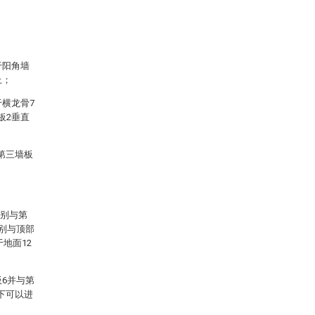
于阳角墙
上；
于横龙骨7
板2垂直
第三墙板
分别与第
分别与顶部
地面12
板6并与第
下可以进