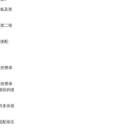
墙板及第
与第二墙
卡接配
角的整体
吸收整体
预留的缝
有多块墙
适配墙压