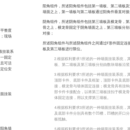
阳角组件，所述阳角组件包括第一墙板、第二墙板及
墙面之上，第一墙板与第二墙板通过阳角件垂直对接
阴角组件，所述阴角组件包括第三墙板及横龙骨，第
骨之上，横龙骨固定于阴角墙面之上，第三墙板分别
的平整度
对接；
力；现场
所述阳角组件与所述阴角组件之间通过F形件固定连
板及第三墙板进行限位。
，该挂装系
第一固定
2.根据权利要求1所述的一种墙面挂装系统，
合且可活
板、第二墙板及第三墙板分别由数块墙板沿竖
的定位安
3.根据权利要求1所述的一种墙面挂装系统，
顶部卡件、底部卡件及框架，顶部卡件及底部
接，横龙骨与墙体固定连接；横龙骨具有挂钩
部卡件卡接配合，以将第三墙板挂扣于横龙骨
墙面挂装
体固定连接，用以支撑第三墙板。
4.根据权利要求3所述的一种墙面挂装系统，
及底部卡件分别具有数个凹槽，凹槽的开口分
板抵触。
于阳角墙
5.根据权利要求3所述的一种墙面挂装系统，