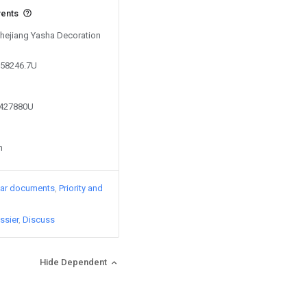
vents
 Zhejiang Yasha Decoration
958246.7U
2427880U
n
lar documents
Priority and
ssier
Discuss
Hide Dependent