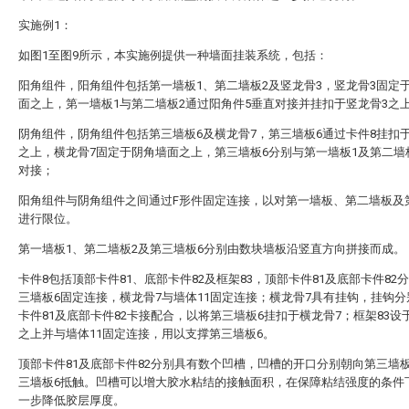
实施例1：
如图1至图9所示，本实施例提供一种墙面挂装系统，包括：
阳角组件，阳角组件包括第一墙板1、第二墙板2及竖龙骨3，竖龙骨3固定
面之上，第一墙板1与第二墙板2通过阳角件5垂直对接并挂扣于竖龙骨3之
阴角组件，阴角组件包括第三墙板6及横龙骨7，第三墙板6通过卡件8挂扣
之上，横龙骨7固定于阴角墙面之上，第三墙板6分别与第一墙板1及第二墙
对接；
阳角组件与阴角组件之间通过F形件固定连接，以对第一墙板、第二墙板及
进行限位。
第一墙板1、第二墙板2及第三墙板6分别由数块墙板沿竖直方向拼接而成。
卡件8包括顶部卡件81、底部卡件82及框架83，顶部卡件81及底部卡件82
三墙板6固定连接，横龙骨7与墙体11固定连接；横龙骨7具有挂钩，挂钩
卡件81及底部卡件82卡接配合，以将第三墙板6挂扣于横龙骨7；框架83设于
之上并与墙体11固定连接，用以支撑第三墙板6。
顶部卡件81及底部卡件82分别具有数个凹槽，凹槽的开口分别朝向第三墙
三墙板6抵触。凹槽可以增大胶水粘结的接触面积，在保障粘结强度的条件
一步降低胶层厚度。