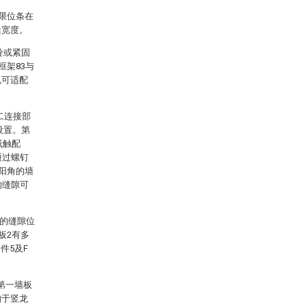
。限位条在
缝宽度。
栓或紧固
框架83与
也可适配
二连接部
设置。第
抵触配
通过螺钉
体阳角的墙
的缝隙可
2的缝隙位
板2有多
件5及F
第一墙板
扣于竖龙