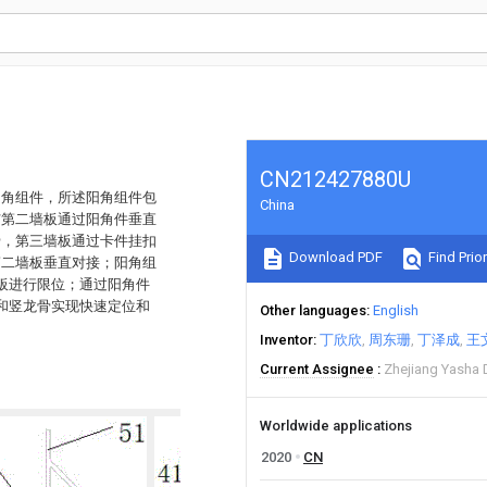
CN212427880U
阳角组件，所述阳角组件包
China
与第二墙板通过阳角件垂直
骨，第三墙板通过卡件挂扣
Download PDF
Find Prior
第二墙板垂直对接；阳角组
板进行限位；通过阳角件
和竖龙骨实现快速定位和
Other languages
English
Inventor
丁欣欣
周东珊
丁泽成
王
Current Assignee
Zhejiang Yasha 
Worldwide applications
2020
CN