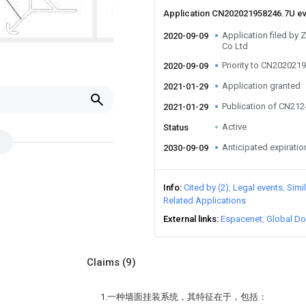
Application CN202021958246.7U e
Application filed by
2020-09-09
Co Ltd
Priority to CN202021
2020-09-09
Application granted
2021-01-29
Publication of CN21
2021-01-29
Active
Status
Anticipated expiratio
2030-09-09
Info
Cited by (2)
Legal events
Simi
Related Applications
External links
Espacenet
Global Do
Claims
(9)
1.一种墙面挂装系统，其特征在于，包括：