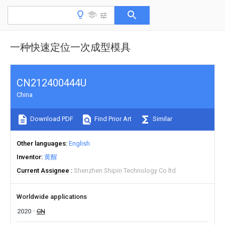
一种快速定位一次成型模具
CN212400444U
China
Download PDF
Find Prior Art
Similar
Other languages
English
Inventor
黄醒
Current Assignee
Shenzhen Shipin Technology Co ltd
Worldwide applications
2020
CN