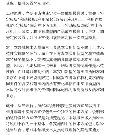
速率，提升装置的实用性。
工作原理：当使用该快速定位一次成型模具时，首先，将
定模板1和动模板2利用吊起部8吊到液压机上，利用连接
孔5将定模板1固定在下液压机上，将动模板2固定在上液
压机上，其次，将没有成型的产品放在模具上，最终，调
好定位装置，即可正常使用该快速定位一次成型模具。
对于本领域技术人员而言，显然本实用新型不限于上述示
范性实施例的细节，而且在不背离本实用新型的精神或基
本特征的情况下，能够以其他的具体形式实现本实用新
型。因此，无论从哪一点来看，均应将实施例看作是示范
性的，而且是非限制性的，本实用新型的范围由所附权利
要求而不是上述说明限定，因此旨在将落在权利要求的等
同要件的含义和范围内的所有变化囊括在本实用新型内。
不应将权利要求中的任何附图标记视为限制所涉及的权利
要求。
此外，应当理解，虽然本说明书按照实施方式加以描述，
但并非每个实施方式仅包含一个独立的技术方案，说明书
的这种叙述方式仅仅是为清楚起见，本领域技术人员应当
将说明书作为一个整体，各实施例中的技术方案也可以经
适当组合，形成本领域技术人员可以理解的其他实施方