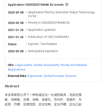
Application CN202020744446.6U events
Application filed by Shenzhen Shipin Technology
2020-05-08
Co ltd
Priority to CN202020744446.6U
2020-05-08
Application granted
2021-01-26
Publication of CN212400444U
2021-01-26
Expired - Fee Related
Status
Anticipated expiration
2030-05-08
Info
Legal events
Similar documents
Priority and Related
Applications
External links
Espacenet
Global Dossier
Discuss
Abstract
本实用新型公开了一种快速定位一次成型模具，包括定模
板、动模板、定模、动模、连接孔、导向杆、连接杆、吊
起部、凹槽、定模型腔、定位结构、定位凹槽、定位凸起