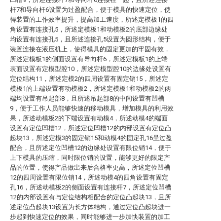
杆7和导向杆6设置为过盈配合，便于模具的快速定位，使
得装置的工作效率提升，提高加工速度，所述定模板1的四
角设置有连接孔5，所述定模板1和动模板2的底部边缘处
均设置有连接孔5，且所述连接孔5设置为圆形结构，便于
装置连接在液压机上，使得模具的固定更加的牢固有效，
所述定模板1的侧面设置有导向杆6，所述定模板1的上端
表面设置有定模型腔10，所述定模型腔10的边缘处设置有
定位结构11，所述定模2的四周设置有固定销15，所述定
模板1的上端设置有动模板2，所述定模板1和动模板2的两
端均设置有吊起部8，且所述吊起部8的中间设置有凹槽
9，便于工作人员能够快速的移动模具，增加模具的利用效
果，所述动模板2的下端设置有动模4，所述动模4的端面
设置有定位凹槽12，所述定位凹槽12的内部设置有定位凸
起块13，所述定模3的固定销15和动模4的固定孔16呈过盈
配合，且所述定位凹槽12的边缘处设置有限位销14，便于
上下模具的压缩，同时限位销的设置，能够更好的限定产
品的位置，使得产品做出来后合格率更高，所述定位凹槽
12的四周设置有限位销14，所述动模4的四角设置有固定
孔16，所述动模板2的侧面设置有连接杆7，所述定位凹槽
12的内部设置有与定位结构相配合的定位凸起块13，且所
述定位凸起块13设置为长方体结构，通过定位凸起块进一
步起到快速定位的效果，同时能够进一步加快装置的加工