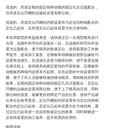
优选的，所述定模的固定销和动模的固定孔呈过盈配合，
且所述定位凹槽的边缘处设置有限位销。
优选的，所述定位凹槽的内部设置有与定位结构相配合的
定位凸起块，且所述定位凸起块设置为长方体结构。
本实用新型的有益效果是：该快速定位一次成型模具设计
合理，连接杆和导向杆连接在一起，且连接杆和导向杆设
置为过盈配合，便于模具的快速定位，使得装置的工作效
率提升，提高加工速度，定模板和动模板的底部边缘处均
设置有连接孔，且连接孔设置为圆形结构，便于装置连接
在液压机上，使得模具的固定更加的牢固有效，定模板和
动模板的两端均设置有吊起部，且吊起部的中间设置有凹
槽，便于工作人员能够快速的移动模具，增加模具的利用
效果，定模的固定销和动模的固定孔呈过盈配合，且定位
凹槽的边缘处设置有限位销，便于上下模具的压缩，同时
限位销的设置，能够更好的限定产品的位置，使得产品做
出来后合格率更高，定位凹槽的内部设置有与定位结构相
配合的定位凸起块，且定位凸起块设置为长方体结构，通
过定位凸起块进一步起到快速定位的效果，同时能够进一
步加快装置的加工速率，提升装置的实用性。
附图说明