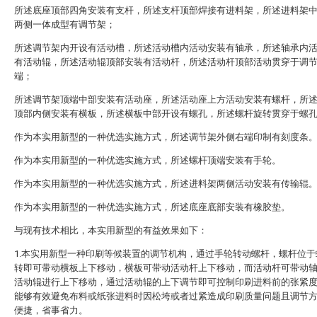
所述底座顶部四角安装有支杆，所述支杆顶部焊接有进料架，所述进料架
两侧一体成型有调节架；
所述调节架内开设有活动槽，所述活动槽内活动安装有轴承，所述轴承内
有活动辊，所述活动辊顶部安装有活动杆，所述活动杆顶部活动贯穿于调
端；
所述调节架顶端中部安装有活动座，所述活动座上方活动安装有螺杆，所
顶部内侧安装有横板，所述横板中部开设有螺孔，所述螺杆旋转贯穿于螺
作为本实用新型的一种优选实施方式，所述调节架外侧右端印制有刻度条
作为本实用新型的一种优选实施方式，所述螺杆顶端安装有手轮。
作为本实用新型的一种优选实施方式，所述进料架两侧活动安装有传输辊
作为本实用新型的一种优选实施方式，所述底座底部安装有橡胶垫。
与现有技术相比，本实用新型的有益效果如下：
1.本实用新型一种印刷等候装置的调节机构，通过手轮转动螺杆，螺杆位于
转即可带动横板上下移动，横板可带动活动杆上下移动，而活动杆可带动
活动辊进行上下移动，通过活动辊的上下调节即可控制印刷进料前的张紧
能够有效避免布料或纸张进料时因松垮或者过紧造成印刷质量问题且调节
便捷，省事省力。