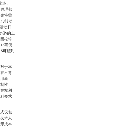
胶垫；
和原理都
首先将需
13转动
动活动杆
动辊9的上
时因松垮
16可便
5可起到
，对于本
且在不背
实用新
限制性
落在权利
权利要求
方式仅包
域技术人
，形成本