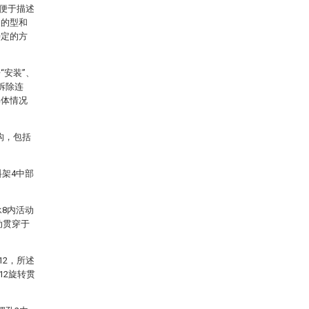
便于描述
定的型和
特定的方
安装”、
拆除连
具体情况
构，包括
料架4中部
承8内活动
动贯穿于
12，所述
12旋转贯