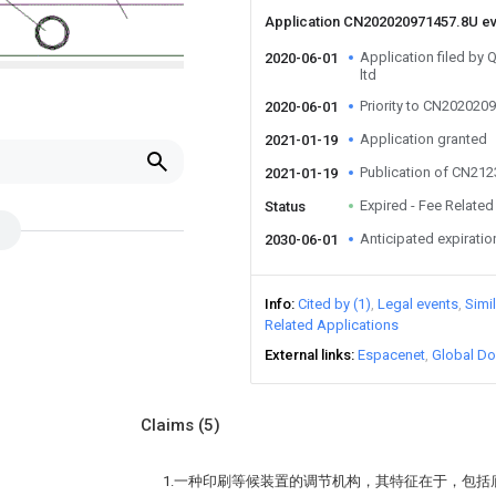
Application CN202020971457.8U e
Application filed by 
2020-06-01
ltd
Priority to CN202020
2020-06-01
Application granted
2021-01-19
Publication of CN21
2021-01-19
Expired - Fee Related
Status
Anticipated expiratio
2030-06-01
Info
Cited by (1)
Legal events
Simi
Related Applications
External links
Espacenet
Global Do
Claims
(5)
1.一种印刷等候装置的调节机构，其特征在于，包括底