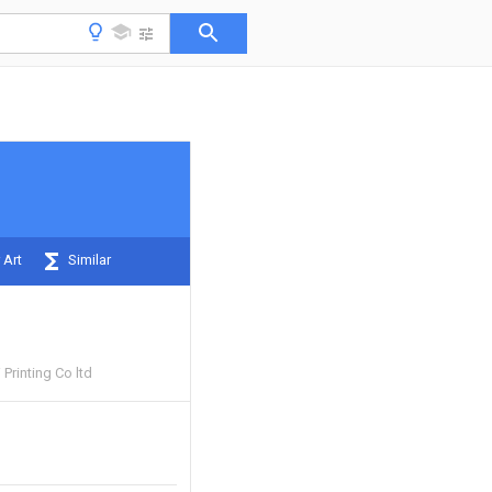
 Art
Similar
Printing Co ltd