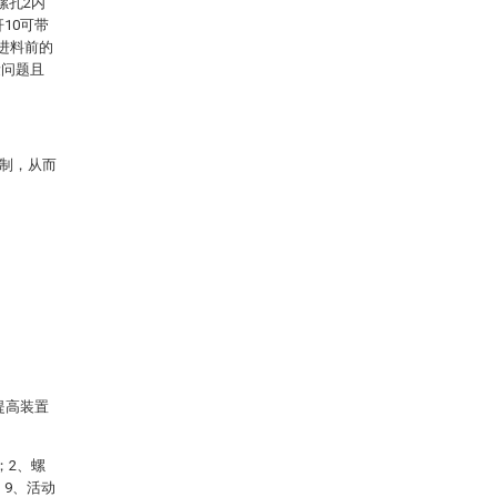
螺孔2内
10可带
进料前的
量问题且
控制，从而
提高装置
；2、螺
；9、活动