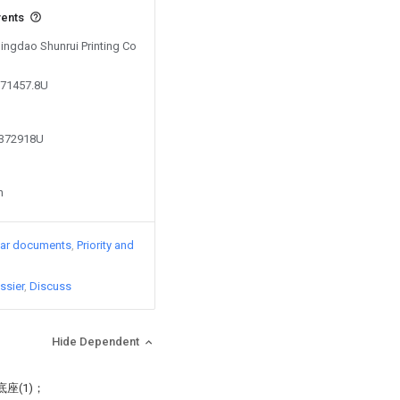
vents
Qingdao Shunrui Printing Co
971457.8U
2372918U
n
lar documents
Priority and
ssier
Discuss
Hide Dependent
座(1)；