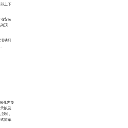
中部上下
活动安装
节架顶
述活动杆
孔。
。
。
螺孔内旋
轴承以及
度控制，
方式简单