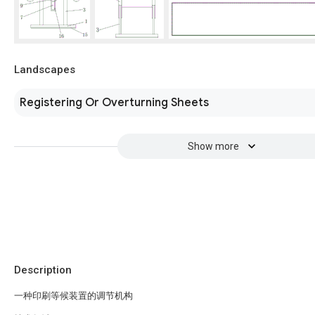
Landscapes
Registering Or Overturning Sheets
Show more
Description
一种印刷等候装置的调节机构