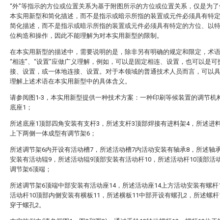
“外”等指示的方位或位置关系为基于附图所示的方位或位置关系，仅是为了
本实用新型和简化描述，而不是指示或暗示所指的装置或元件必须具有特
简化描述，而不是指示或暗示所指的装置或元件必须具有特定的方位、以
位构造和操作，因此不能理解为对本实用新型的限制。
在本实用新型的描述中，需要说明的是，除非另有明确的规定和限定，术语“
“相连”、“设置”应做广义理解，例如，可以是固定相连、设置，也可以是可
接、设置，或一体地连接、设置。对于本领域的普通技术人员而言，可以
理解上述术语在本实用新型中的具体含义。
请参阅图1-3，本实用新型提供一种技术方案：一种印刷等候装置的调节机
底座1；
所述底座1顶部四角安装有支杆3，所述支杆3顶部焊接有进料架4，所述进
上下两侧一体成型有调节架6；
所述调节架6内开设有活动槽7，所述活动槽7内活动安装有轴承8，所述轴
安装有活动辊9，所述活动辊9顶部安装有活动杆10，所述活动杆10顶部活
调节架6顶端；
所述调节架6顶端中部安装有活动座14，所述活动座14上方活动安装有螺杆
活动杆10顶部内侧安装有横板11，所述横板11中部开设有螺孔2，所述螺杆
穿于螺孔2。