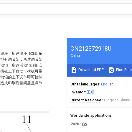
CN212372918U
括底座；所述底座顶部四角
China
成型有调节架；所述调节架
活动辊，所述活动辊顶部安
Download PDF
Find Prior
动横板上下移动，横板可带
活动辊的上下调节即可控制
紧造成印刷质量问题且调节
Other languages
English
Inventor
王顺
Current Assignee
Qingdao Shunrui 
Worldwide applications
2020
CN