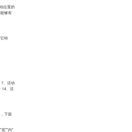
动位置的
，能够有
其它特
；7、活动
；14、活
解，下面
底”“内”