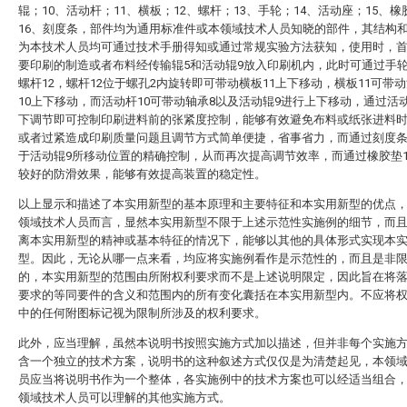
辊；10、活动杆；11、横板；12、螺杆；13、手轮；14、活动座；15、橡
16、刻度条，部件均为通用标准件或本领域技术人员知晓的部件，其结构
为本技术人员均可通过技术手册得知或通过常规实验方法获知，使用时，
要印刷的制造或者布料经传输辊5和活动辊9放入印刷机内，此时可通过手轮
螺杆12，螺杆12位于螺孔2内旋转即可带动横板11上下移动，横板11可带
10上下移动，而活动杆10可带动轴承8以及活动辊9进行上下移动，通过活
下调节即可控制印刷进料前的张紧度控制，能够有效避免布料或纸张进料
或者过紧造成印刷质量问题且调节方式简单便捷，省事省力，而通过刻度条
于活动辊9所移动位置的精确控制，从而再次提高调节效率，而通过橡胶垫1
较好的防滑效果，能够有效提高装置的稳定性。
以上显示和描述了本实用新型的基本原理和主要特征和本实用新型的优点
领域技术人员而言，显然本实用新型不限于上述示范性实施例的细节，而
离本实用新型的精神或基本特征的情况下，能够以其他的具体形式实现本
型。因此，无论从哪一点来看，均应将实施例看作是示范性的，而且是非
的，本实用新型的范围由所附权利要求而不是上述说明限定，因此旨在将
要求的等同要件的含义和范围内的所有变化囊括在本实用新型内。不应将
中的任何附图标记视为限制所涉及的权利要求。
此外，应当理解，虽然本说明书按照实施方式加以描述，但并非每个实施
含一个独立的技术方案，说明书的这种叙述方式仅仅是为清楚起见，本领
员应当将说明书作为一个整体，各实施例中的技术方案也可以经适当组合
领域技术人员可以理解的其他实施方式。