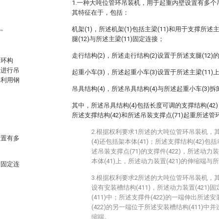
1.一种大吨位管环吊装机，用于起重内壁设置有多个吊装
其特征在于，包括：
机。
机架(1)，所述机架(1)包括主梁(11)和用于支撑所述主
腿(12)与所述主梁(11)固定连接；
走行结构(2)，所述走行结构(2)设置于所述支腿(12)
管环构
备进行吊
起重小车(3)，所述起重小车(3)设置于所述主梁(11)
过利用钢
吊具结构(4)，所述吊具结构(4)与所述起重小车(3)
其中，所述吊具结构(4)包括长度可调的支撑结构(42
所述支撑结构(42)和所述吊装支撑点(71)起重所述管环
2.根据权利要求1所述的大吨位管环吊装机，
设置有多
(4)还包括架本体(41)；所述支撑结构(42)包
述吊装支撑点(71)的支撑件(422)，所述动力
本体(41)上，所述动力装置(421)的伸缩端与
梁固定连
3.根据权利要求2所述的大吨位管环吊装机，其
设有安装槽结构(411)，所述动力装置(421
(411)中；所述支撑件(422)的一端伸出所述安
(422)的另一端位于所述安装槽结构(411)中并
缩端。