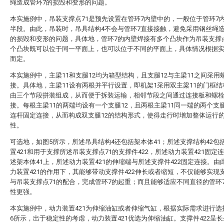
绳造成管环7的损毁和变形的问题。
本实施例中，吊装支撑点71是预先设置在管环7内壁中的，一般位于管环7
半段。由此，吊装时，吊具结构4不会与管环7直接接触，避免采用钢丝绳造
的损毁和变形的问题，具体地，管环7的内壁焊接有多个凸块作为吊装支撑点
个凸块既可以位于同一平面上，也可以位于不同的平面上，具体情况根据
而定。
本实施例中，主梁11和支腿12均为箱型结构，且支腿12与主梁11之间采用
接。具体地，主梁11设有两根并平行设置，即机架1采用双主梁11的门框
由三个节段拼装组成，从而便于拆装运输，相邻节段之间通过连接板和螺
接。每根主梁11的两端均设有一个支腿12，且两根主梁11同一端的两个支腿
连杆固定连接，从而构成双支腿12的结构形式，使得走行时增加整体运行
性。
可选地，如图5所示，所述吊具结构4还包括架本体41；所述支撑结构42包
置421和用于支撑所述吊装支撑点71的支撑件422，所述动力装置421固定
述架本体41上，所述动力装置421的伸缩端与所述支撑件422固定连接。由
力装置421的作用下，其能够带动支撑件422伸长或者缩短，不仅能够实现支
与吊装支撑点71的配合，完成管环7的起重；而且能够适应不同直径的管环
性更强。
本实施例中，动力装置421为伸缩油缸或者伸缩气缸，根据实际需求进行选
6所示，出于稳定性的考虑，动力装置421优选为伸缩油缸。支撑件422呈