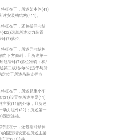
特征在于，所述架本体(41)
述安装槽结构(411)。
其特征在于，还包括导向结
(422)远离所述动力装置
管环(7)落位。
其特征在于，所述导向结构
1)朝向下方倾斜，且所述第一
所述管环(7)落位准确；和/
述第二板结构(62)适于与所
)稳定位于所述吊装支撑点
其特征在于，所述起重小车
架(31)设置在所述主梁(11)
述主梁(11)的外缘，且所述
一动力组件(32)；所述第一
(4)固定连接。
其特征在于，还包括能够伸
33)的固定端设置在所述主梁
述车架(31)连接。