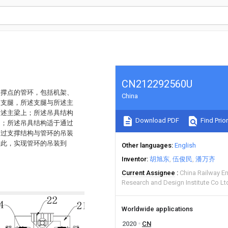
CN212292560U
支撑点的管环，包括机架、
China
的支腿，所述支腿与所述主
所述主梁上；所述吊具结构
Download PDF
Find Prior
构；所述吊具结构适于通过
通过支撑结构与管环的吊装
由此，实现管环的吊装到
Other languages
English
Inventor
胡旭东
伍俊民
潘万齐
Current Assignee
China Railway E
Research and Design Institute Co Lt
Worldwide applications
2020
CN