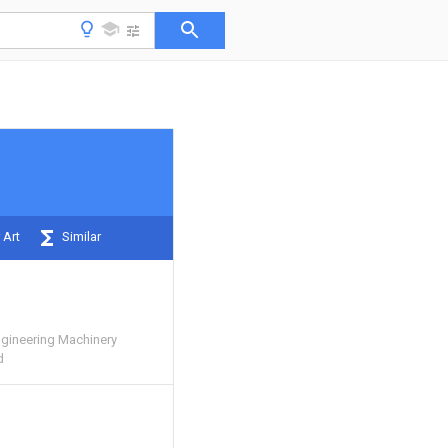
 Art
Similar
ngineering Machinery
d