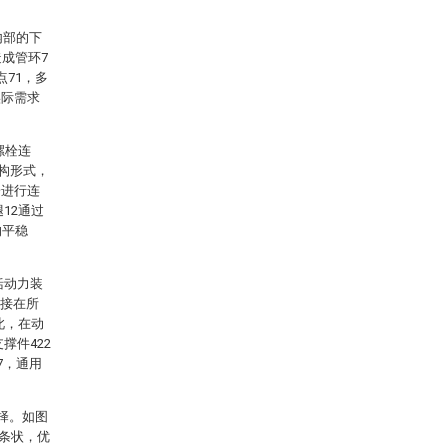
内部的下
成管环7
71，多
实际需求
螺栓连
结构形式，
栓进行连
12通过
的平稳
括动力装
连接在所
此，在动
撑件422
7，通用
择。如图
长条状，优