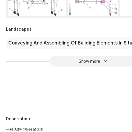
Landscapes
Conveying And Assembling Of Building Elements In Sit
Show more
Description
一种大吨位管环吊装机