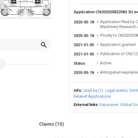
Application CN202020822083.3U e
Application filed by 
2020-05-18
Machinery Research a
Priority to CN202020
2020-05-18
u
Application granted
2021-01-05
Publication of CN21
2021-01-05
Active
Status
Anticipated expiratio
2030-05-18
Info
Cited by (1)
Legal events
Simi
Related Applications
External links
Espacenet
Global Do
Claims
(10)