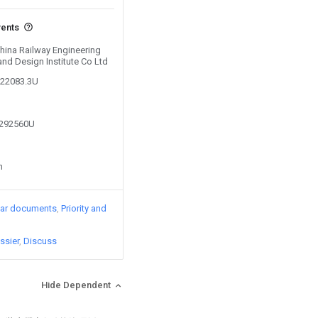
vents
China Railway Engineering
nd Design Institute Co Ltd
822083.3U
2292560U
n
lar documents
Priority and
ssier
Discuss
Hide Dependent