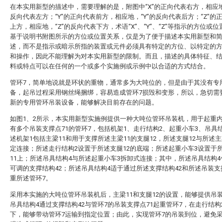
在本实用新型的描述中，需要理解的是，附图中“X”的正向代表右方，相应地
反向代表左方；“Y”的正向代表前方，相应地，“Y”的反向代表后方；“Z”的
上方，相应地，“Z”的反向代表下方，术语“X”、“Y”、“Z”等指示的方位或
基于说明书附图所示的方位或位置关系，仅是为了便于描述本实用新型和
述，而不是指示或暗示所指的装置或元件必须具有特定的方位、以特定的
和操作，因此不能理解为对本实用新型的限制。而且，描述的具体特征、
料或特点可以在任何的一个或多个实施例或示例中以合适的方式结合。
管环7，简单地说就是环状的重物，通常多为大吨位的，但是由于其没有专
备，起吊过程采用钢丝绳捆绑，容易造成管环7损毁和变形，所以，急切需
新的专用管环吊装设备，能够解决目前存在的问题。
如图1、2所示，本实用新型实施例提供一种大吨位管环吊装机，用于起重
有多个吊装支撑点71的管环7，包括机架1、走行结构2、起重小车3、吊具
述机架1包括主梁11和用于支撑所述主梁11的支腿12，所述支腿12与所述主
定连接；所述走行结构2设置于所述支腿12的底端；所述起重小车3设置于
11上；所述吊具结构4与所述起重小车3拆卸式连接；其中，所述吊具结构
可调的支撑结构42；所述吊具结构4适于通过所述支撑结构42和所述吊装支
重所述管环7。
采用本实施的大吨位管环吊装机后，主梁11和支腿12的设置，能够提供吊
吊具结构4通过支撑结构42与管环7的吊装支撑点71起重管环7，在走行结构
下，能够带动管环7运输到指定位置；由此，实现管环7的吊装到位，避免