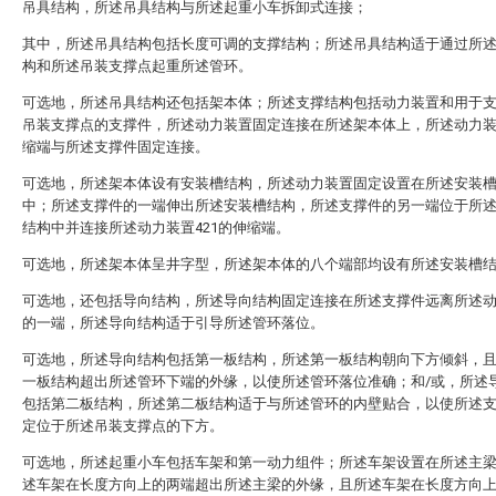
吊具结构，所述吊具结构与所述起重小车拆卸式连接；
其中，所述吊具结构包括长度可调的支撑结构；所述吊具结构适于通过所
构和所述吊装支撑点起重所述管环。
可选地，所述吊具结构还包括架本体；所述支撑结构包括动力装置和用于
吊装支撑点的支撑件，所述动力装置固定连接在所述架本体上，所述动力
缩端与所述支撑件固定连接。
可选地，所述架本体设有安装槽结构，所述动力装置固定设置在所述安装
中；所述支撑件的一端伸出所述安装槽结构，所述支撑件的另一端位于所
结构中并连接所述动力装置421的伸缩端。
可选地，所述架本体呈井字型，所述架本体的八个端部均设有所述安装槽
可选地，还包括导向结构，所述导向结构固定连接在所述支撑件远离所述
的一端，所述导向结构适于引导所述管环落位。
可选地，所述导向结构包括第一板结构，所述第一板结构朝向下方倾斜，
一板结构超出所述管环下端的外缘，以使所述管环落位准确；和/或，所述
包括第二板结构，所述第二板结构适于与所述管环的内壁贴合，以使所述
定位于所述吊装支撑点的下方。
可选地，所述起重小车包括车架和第一动力组件；所述车架设置在所述主
述车架在长度方向上的两端超出所述主梁的外缘，且所述车架在长度方向