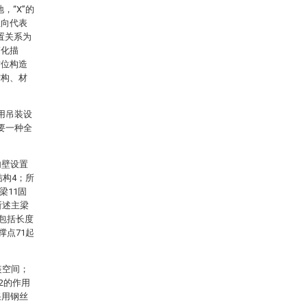
，“X”的
正向代表
位置关系为
简化描
方位构造
结构、材
用吊装设
要一种全
内壁设置
结构4；所
梁11固
所述主梁
4包括长度
撑点71起
装空间；
2的作用
采用钢丝