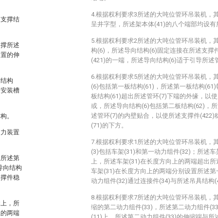
4.根据权利要求3所述的大吨位管环吊装机，其
述支撑结
呈井字型，所述架本体(41)的八个端部均设有所
5.根据权利要求2所述的大吨位管环吊装机，
支撑所述
构(6)，所述导向结构(6)固定连接在所述支撑件
装置的伸
(421)的一端，所述导向结构(6)适于引导所述
6.根据权利要求5所述的大吨位管环吊装机，
槽结构
(6)包括第一板结构(61)，所述第一板结构(6
述安装槽
板结构(61)超出所述管环(7)下端的外缘，以使
或，所述导向结构(6)包括第二板结构(62)，所
述管环(7)的内壁贴合，以使所述支撑件(422
结构。
(71)的下方。
动力装置
7.根据权利要求1所述的大吨位管环吊装机，
(3)包括车架(31)和第一动力组件(32)；所述车
且所述第
上，所述车架(31)在长度方向上的两端超出所
导向结构
车架(31)在长度方向上的两端分别设置所述第
支撑件稳
动力组件(32)通过连接件(34)与所述吊具结构
8.根据权利要求7所述的大吨位管环吊装机，
梁上，所
缩的第二动力组件(33)，所述第二动力组件(
上的两端
(11)上，所述第二动力组件(33)的伸缩端与所