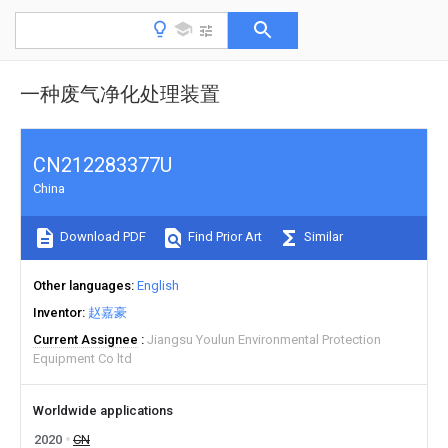
一种废气净化处理装置
CN212283377U
China
Download PDF
Find Prior Art
Similar
Other languages
English
Inventor
赵嘉豪
Current Assignee
Jiangsu Youlun Environmental Protection
Equipment Co ltd
Worldwide applications
2020
CN