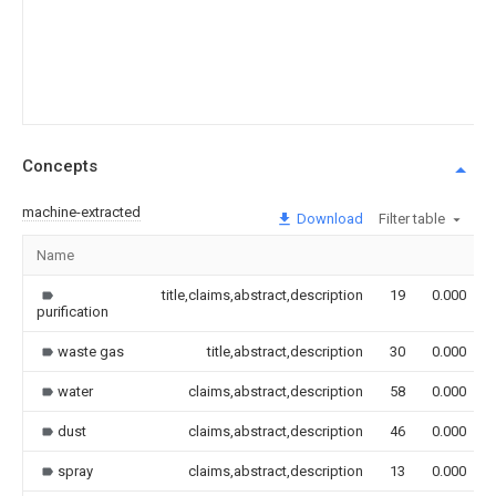
Concepts
machine-extracted
Download
Filter table
Name
title,claims,abstract,description
19
0.000
purification
waste gas
title,abstract,description
30
0.000
water
claims,abstract,description
58
0.000
dust
claims,abstract,description
46
0.000
spray
claims,abstract,description
13
0.000