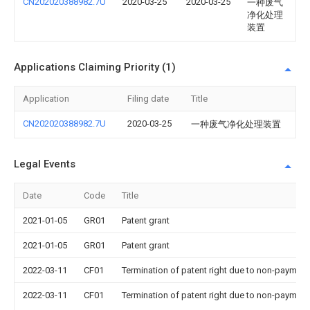
CN202020388982.7U
2020-03-25
2020-03-25
一种废气
净化处理
装置
Applications Claiming Priority (1)
Application
Filing date
Title
CN202020388982.7U
2020-03-25
一种废气净化处理装置
Legal Events
Date
Code
Title
2021-01-05
GR01
Patent grant
2021-01-05
GR01
Patent grant
2022-03-11
CF01
Termination of patent right due to non-payment
2022-03-11
CF01
Termination of patent right due to non-payment