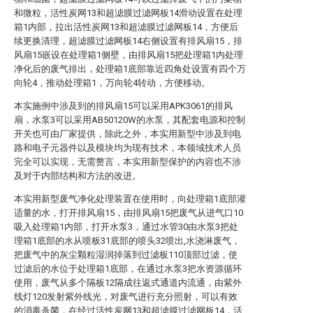
和微粒，活性炭网13和超滤膜过滤网板14滑动设置在处理
箱1内部，拉出活性炭网13和超滤膜过滤网板14，方便后
续更换清理，超滤膜过滤网板14右侧设置有排风扇15，排
风扇15嵌设在处理箱1侧壁，由排风扇15把处理箱1内处理
净化后的废气排出，处理箱1底部靠近四角处设置有四个万
向轮4，推动处理箱1，万向轮4转动，方便移动。
本实施例中涉及到的排风扇15可以采用APK3061的排风
扇，水泵3可以采用AB50120W的水泵，其配套电源和控制
开关也可由厂家提供，除此之外，本实用新型中涉及到电
路和电子元器件以及模块均为现有技术，本领域技术人员
完全可以实现，无需赘言，本实用新型保护的内容也不涉
及对于内部结构和方法的改进。
本实用新型废气净化处理装置在使用时，向处理箱1底部灌
适量的水，打开排风扇15，由排风扇15把废气从进气口10
吸入处理箱1内部，打开水泵3，通过水管30由水泵3把处
理箱1底部的水从喷板31底部的喷头32喷出,水浇淋废气，
把废气中的灰尘颗粒湿润掉落到过滤板110顶部过滤，使
过滤后的水位于处理箱1底部，在通过水泵3把水资源循环
使用，废气从多个隔板12隔成往返式通道内流通，由紫外
线灯120发射紫外线光，对废气进行充分照射，可以有效
的消毒杀菌，在经过活性炭网13和超滤膜过滤网板14，活