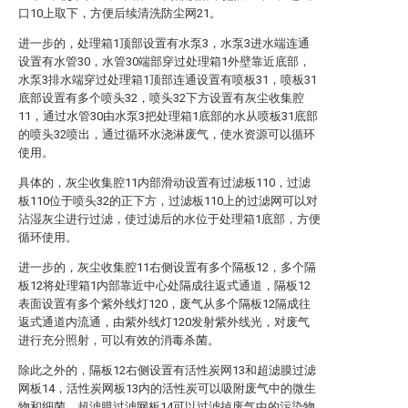
口10上取下，方便后续清洗防尘网21。
进一步的，处理箱1顶部设置有水泵3，水泵3进水端连通
设置有水管30，水管30端部穿过处理箱1外壁靠近底部，
水泵3排水端穿过处理箱1顶部连通设置有喷板31，喷板31
底部设置有多个喷头32，喷头32下方设置有灰尘收集腔
11，通过水管30由水泵3把处理箱1底部的水从喷板31底部
的喷头32喷出，通过循环水浇淋废气，使水资源可以循环
使用。
具体的，灰尘收集腔11内部滑动设置有过滤板110，过滤
板110位于喷头32的正下方，过滤板110上的过滤网可以对
沾湿灰尘进行过滤，使过滤后的水位于处理箱1底部，方便
循环使用。
进一步的，灰尘收集腔11右侧设置有多个隔板12，多个隔
板12将处理箱1内部靠近中心处隔成往返式通道，隔板12
表面设置有多个紫外线灯120，废气从多个隔板12隔成往
返式通道内流通，由紫外线灯120发射紫外线光，对废气
进行充分照射，可以有效的消毒杀菌。
除此之外的，隔板12右侧设置有活性炭网13和超滤膜过滤
网板14，活性炭网板13内的活性炭可以吸附废气中的微生
物和细菌，超滤膜过滤网板14可以过滤掉废气中的污染物