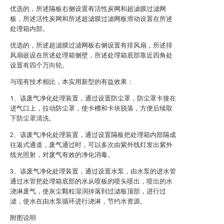
优选的，所述隔板右侧设置有活性炭网和超滤膜过滤网
板，所述活性炭网和所述超滤膜过滤网板滑动设置在所述
处理箱内部。
优选的，所述超滤膜过滤网板右侧设置有排风扇，所述排
风扇嵌设在所述处理箱侧壁，所述处理箱底部靠近四角处
设置有四个万向轮。
与现有技术相比，本实用新型的有益效果：
1、该废气净化处理装置，通过设置防尘罩，防尘罩卡接在
进气口上，拉动防尘罩，使卡槽和卡块脱落，方便后续取
下防尘罩清洗。
2、该废气净化处理装置，通过设置隔板把处理箱内部隔成
往返式通道，废气通过时，可以多次由紫外线灯发出紫外
线光照射，对废气有效的净化消毒。
3、该废气净化处理装置，通过设置水泵，由水泵的进水管
通过水管把处理箱底部的水从喷板的喷头喷出，喷出的水
浇淋废气，使灰尘颗粒湿润掉落到过滤板顶部，进行过
滤，使水在由水泵循环进行浇淋，节约水资源。
附图说明