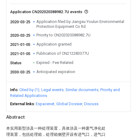
Application CN202020388982.7U events
Application filed by Jiangsu Youlun Environmental
2020-03-25
Protection Equipment Co ltd
Priority to CN202020388982.7U
2020-03-25
Application granted
2021-01-05
Publication of CN212283377U
2021-01-05
Expired - Fee Related
Status
Anticipated expiration
2030-03-25
Info
Cited by (1)
Legal events
Similar documents
Priority and
Related Applications
External links
Espacenet
Global Dossier
Discuss
Abstract
本实用新型涉及一种处理装置，具体涉及一种废气净化处
理装置，包括处理箱，处理箱侧壁开设有进气口，进气口