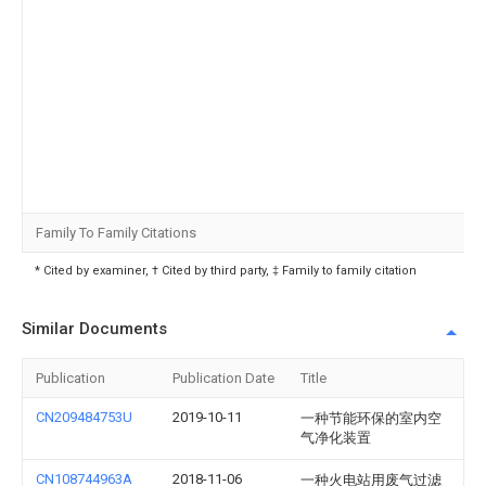
Family To Family Citations
* Cited by examiner, † Cited by third party, ‡ Family to family citation
Similar Documents
Publication
Publication Date
Title
CN209484753U
2019-10-11
一种节能环保的室内空
气净化装置
CN108744963A
2018-11-06
一种火电站用废气过滤