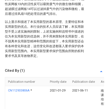
性炭网板13内的活性炭可以吸附废气中的微生物和细菌，
超滤膜过滤网板14可以过滤掉废气中的污染物和微粒，最
后通过排风扇15把处理后的废气排出。
以上显示和描述了本实用新型的基本原理、主要特征和本
实用新型的优点。本行业的技术人员应该了解，本实用新
型不受上述实施例的限制，上述实施例和说明书中描述的
仅为本实用新型的优选例，并不用来限制本实用新型，在
不脱离本实用新型精神和范围的前提下，本实用新型还会
有各种变化和改进，这些变化和改进都落入要求保护的本
实用新型范围内。本实用新型要求保护范围由所附的权利
要求书及其等效物界定。
Cited By (1)
Publication number
Priority date
Publication date
Assi
CN112933806A
*
2021-01-29
2021-06-11
南京
课外
培训
有限