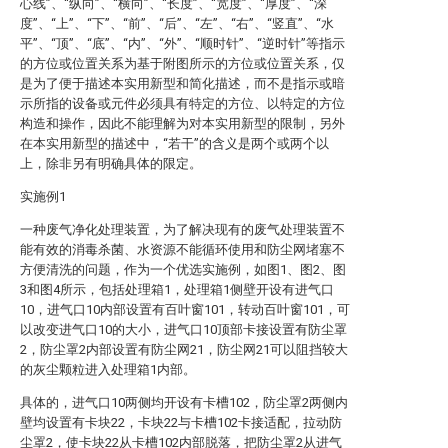
心线”、“纵向”、“横向”、“长度”、“宽度”、“厚度”、“深
度”、“上”、“下”、“前”、“后”、“左”、“右”、“竖直”、“水
平”、“顶”、“底”、“内”、“外”、“顺时针”、“逆时针”等指示
的方位或位置关系为基于附图所示的方位或位置关系，仅
是为了便于描述本实用新型和简化描述，而不是指示或暗
示所指的设备或元件必须具有特定的方位、以特定的方位
构造和操作，因此不能理解为对本实用新型的限制，另外
在本实用新型的描述中，“若干”的含义是两个或两个以
上，除非另有明确具体的限定。
实施例1
一种废气净化处理装置，为了解决现有的废气处理装置不
能有效的消毒杀菌、水资源不能循环使用和防尘网堵塞不
方便清洗的问题，作为一个优选实施例，如图1、图2、图
3和图4所示，包括处理箱1，处理箱1侧壁开设有进气口
10，进气口10内部设置有百叶窗101，转动百叶窗101，可
以改变进气口10的大小，进气口10顶部卡接设置有防尘罩
2，防尘罩2内部设置有防尘网21，防尘网21可以阻挡较大
的灰尘颗粒进入处理箱1内部。
具体的，进气口10两侧均开设有卡槽102，防尘罩2两侧内
壁均设置有卡块22，卡块22与卡槽102卡接适配，拉动防
尘罩2，使卡块22从卡槽102内部脱落，把防尘罩2从进气