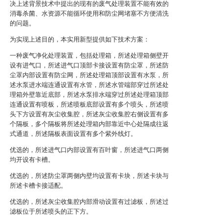
决上述背景技术中提出的现有的废气处理装置不能有效的
消毒杀菌、水资源不能循环使用和防尘网堵塞不方便清洗
的问题。
为实现上述目的，本实用新型提供如下技术方案：
一种废气净化处理装置，包括处理箱，所述处理箱侧壁开
设有进气口，所述进气口顶部卡接设置有防尘罩，所述防
尘罩内部设置有防尘网，所述处理箱顶部设置有水泵，所
述水泵进水端连通设置有水管，所述水管端部穿过所述处
理箱外壁靠近底部，所述水泵排水端穿过所述处理箱顶部
连通设置有喷板，所述喷板底部设置有多个喷头，所述喷
头下方设置有灰尘收集腔，所述灰尘收集腔右侧设置有多
个隔板，多个隔板将所述处理箱内部靠近中心处隔成往返
式通道，所述隔板表面设置有多个紫外线灯。
优选的，所述进气口内部设置有百叶窗，所述进气口两侧
均开设有卡槽。
优选的，所述防尘罩两侧内壁均设置有卡块，所述卡块与
所述卡槽卡接适配。
优选的，所述灰尘收集腔内部滑动设置有过滤板，所述过
滤板位于所述喷头的正下方。