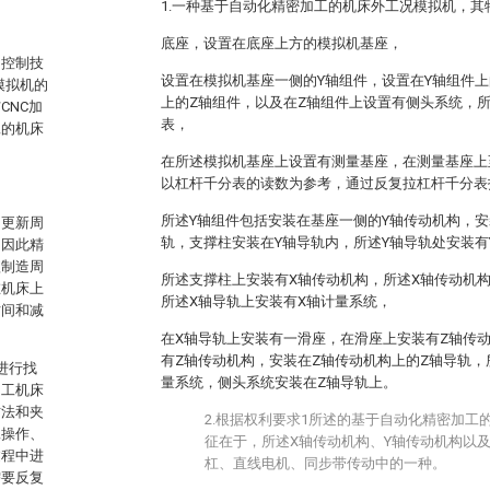
1.一种基于自动化精密加工的机床外工况模拟机，其
底座，设置在底座上方的模拟机基座，
、控制技
设置在模拟机基座一侧的Y轴组件，设置在Y轴组件上
模拟机的
上的Z轴组件，以及在Z轴组件上设置有侧头系统，
CNC加
表，
工的机床
在所述模拟机基座上设置有测量基座，在测量基座上
以杠杆千分表的读数为参考，通过反复拉杠杆千分表
所述Y轴组件包括安装在基座一侧的Y轴传动机构，安
和更新周
轨，支撑柱安装在Y轴导轨内，所述Y轴导轨处安装有
，因此精
短制造周
所述支撑柱上安装有X轴传动机构，所述X轴传动机
在机床上
所述X轴导轨上安装有X轴计量系统，
时间和减
。
在X轴导轨上安装有一滑座，在滑座上安装有Z轴传
有Z轴传动机构，安装在Z轴传动机构上的Z轴导轨，
进行找
量系统，侧头系统安装在Z轴导轨上。
加工机床
方法和夹
2.根据权利要求1所述的基于自动化精密加工
工操作、
征在于，所述X轴传动机构、Y轴传动机构以
过程中进
杠、直线电机、同步带传动中的一种。
需要反复