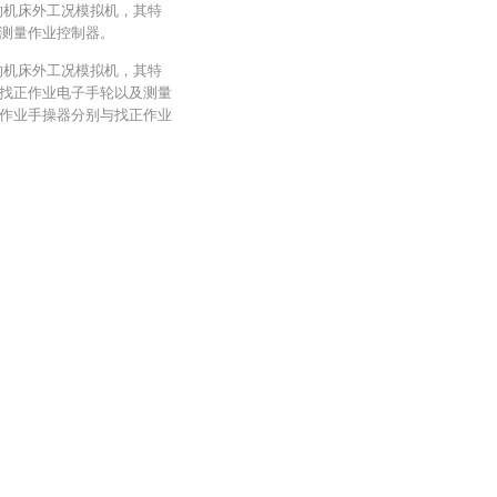
的机床外工况模拟机，其特
测量作业控制器。
的机床外工况模拟机，其特
找正作业电子手轮以及测量
作业手操器分别与找正作业