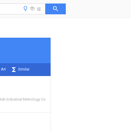
 Art
Similar
Aeh Industrial Metrology Co