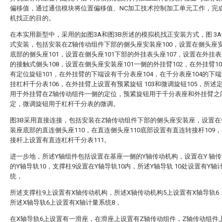
偏移值，通过通信模块将位置偏移值、NC加工技术控制加工单元工作，完
机找正的目的。
在本实用新型中，采用的如图3A和图3B所述的模拟机找正安装方式，图 3
式安装，包括安装在Z轴传动组件下部的侧头座安装座100，设置在侧头座安
底部的侧头座101，设置在侧头座101下部的外挂表头座107，设置在外挂
的接触式侧头108，设置在侧头座安装座101一侧的外挂臂102，在外挂臂1
有定位旋钮101，在外挂臂的下端设有千分表座104，在千分表座104的下
挂杠杆千分表106，在外挂臂上设置有预紧旋钮 103和微调旋钮105，所述
用于外挂臂在Z轴传动组件一侧的定位，预紧旋钮用于千分表座和外挂臂之
定，微调旋钮用于杠杆千分表的微调。
图3B采用直接连接，包括安装在Z轴传动组件下部的侧头座安装座，设置在
装座底部的直连侧头座110，在直连侧头座110底部设置有直连转接杆109
接杆上设置有直连杠杆千分表111。
进一步地，所述Y轴组件包括设置在基座一侧的Y轴传动机构，设置在Y 轴
的Y轴导轨10，支撑柱9设置在Y轴导轨10内，所述Y轴导轨 10处设置有Y轴
统，
所述支撑柱9上设置有X轴传动机构，所述X轴传动机构5上设置有X轴导轨6
所述X轴导轨6上设置有X轴计量系统8，
在X轴导轨6上设置有一滑座，在滑座上设置有Z轴传动组件，Z轴传动组件