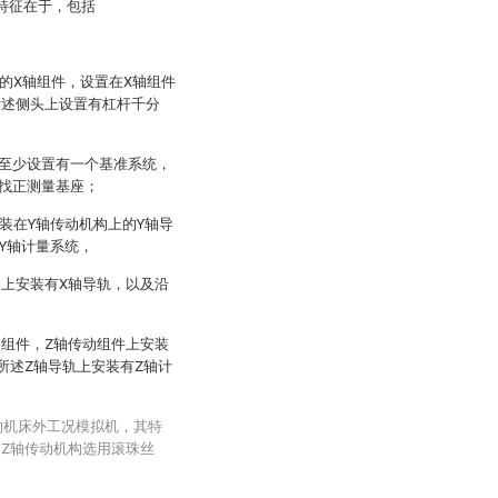
特征在于，包括
的X轴组件，设置在X轴组件
所述侧头上设置有杠杆千分
至少设置有一个基准系统，
找正测量基座；
装在Y轴传动机构上的Y轴导
Y轴计量系统，
构上安装有X轴导轨，以及沿
动组件，Z轴传动组件上安装
所述Z轴导轨上安装有Z轴计
的机床外工况模拟机，其特
及Z轴传动机构选用滚珠丝