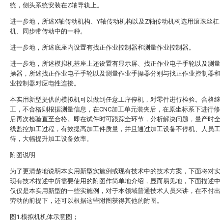
统，侧头系统安装在Z轴导轨上。
进一步地，所述X轴传动机构、Y轴传动机构以及Z轴传动机构选用滚珠丝杠
机、同步带传动中的一种。
进一步地，所述底座内设置有找正作业控制器和测量作业控制器。
进一步地，所述模拟机基座上还设置有显示屏、找正作业电子手轮以及测
操器，所述找正作业电子手轮以及测量作业手操器分别与找正作业控制器
业控制器对应电性连接。
本实用新型提供的模拟机可以做到任意工序停机，对零件进行检验。合格
工，不合格则根据测量信息，在CNC加工单元装夹后，在原坐标系下进行
后再次检验直至合格。即在试件时可跟踪全环节，分析解决问题，量产时
线监控加工过程，有效提高加工件质量，并且通过加工设备不停机、人员
待，大幅提升加工设备效率。
附图说明
为了更清楚地说明本实用新型实施例或现有技术中的技术方案，下面将对
现有技术描述中所需要使用的附图作简单地介绍，显而易见地，下面描述
仅仅是本实用新型的一些实施例，对于本领域普通技术人员来讲，在不付
劳动的前提下，还可以根据这些附图获得其他的附图。
图1.模拟机机体示意图；