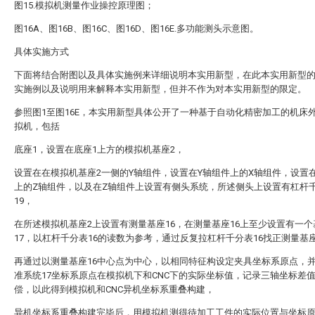
图15.模拟机测量作业操控原理图；
图16A、图16B、图16C、图16D、图16E.多功能测头示意图。
具体实施方式
下面将结合附图以及具体实施例来详细说明本实用新型，在此本实用新型
实施例以及说明用来解释本实用新型，但并不作为对本实用新型的限定。
参照图1至图16E，本实用新型具体公开了一种基于自动化精密加工的机床
拟机，包括
底座1，设置在底座1上方的模拟机基座2，
设置在在模拟机基座2一侧的Y轴组件，设置在Y轴组件上的X轴组件，设置
上的Z轴组件，以及在Z轴组件上设置有侧头系统，所述侧头上设置有杠杆
19，
在所述模拟机基座2上设置有测量基座16，在测量基座16上至少设置有一
17，以杠杆千分表16的读数为参考，通过反复拉杠杆千分表16找正测量基座
再通过以测量基座16中心点为中心，以相同特征构设定夹具坐标系原点，
准系统17坐标系原点在模拟机下和CNC下的实际坐标值，记录三轴坐标差
偿，以此得到模拟机和CNC异机坐标系重叠构建，
异机坐标系重叠构建完毕后，用模拟机测得待加工工件的实际位置与坐标