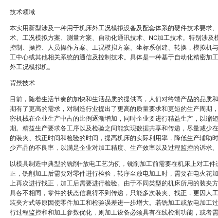
技术领域
本实用新型涉及一种用于机床外工况模拟设备及配套体系的硬件技术要求
术、工况模拟方案、测量方案、自动化通讯技术、NC加工技术。特别涉及
控制、操控、人员操作方案、工况模拟方案、坐标系创建、转换，模拟机与
工中心或其他相关系统的通信及控制技术。具体是一种基于自动化精密加
外工况模拟机。
背景技术
目前，随着生活节奏的加快和生活品质的提供高，人们对终端产品的品质
期有了更高的需求，对制造行业提出了更高的质量要求和更短的生产周期
密机械在企业生产中占的比例逐渐增加，同时企业要进行精益生产，以缩
期。精益生产要求各工序以及检验之间能实现数据共享和传递，尽量减少
的装夹、找正时间和检验的时间，提高机床的实际利用率，降低生产辅助
少产品的不良率，以满足企业对加工精度、生产效率以及过程监控的诉求
以模具制造中典型的铣削+放电工艺为例，铣削加工前需要在机床上对工件
正，铣削加工后需要对零件进行检验，转序至放电加工时，需要在电火花
上再次进行找正，加工后需要进行检验。由于不同类型的机床所用的装夹
具各不相同，零件的状态信息得不到传递，只能多次装夹、找正，更因人
装夹方式等原因使零件加工和检验误差进一步增大。若铣加工或放电加工
行过程监控和和加工参数优化，则加工设备必须具有在线检测功能，或者