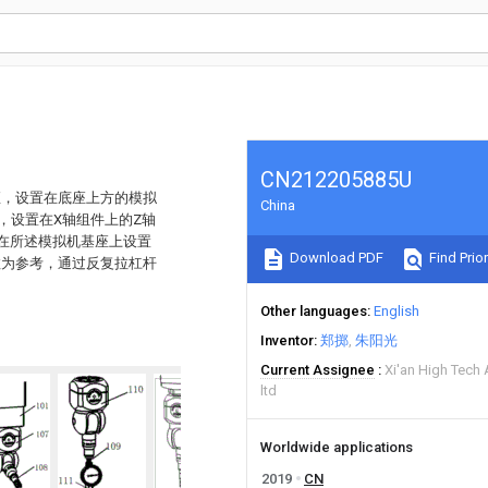
CN212205885U
座，设置在底座上方的模拟
China
，设置在X轴组件上的Z轴
在所述模拟机基座上设置
Download PDF
Find Prior
数为参考，通过反复拉杠杆
Other languages
English
Inventor
郑掷
朱阳光
Current Assignee
Xi'an High Tech 
ltd
Worldwide applications
2019
CN