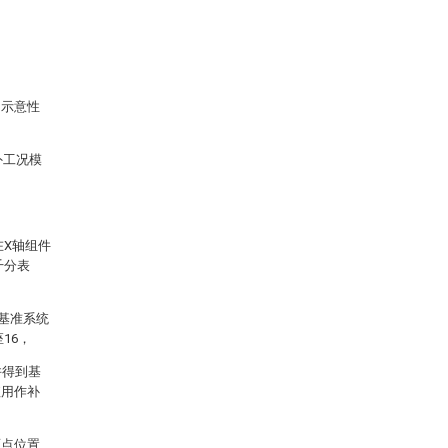
的示意性
外工况模
在X轴组件
千分表
个基准系统
16，
并得到基
值用作补
原点位置