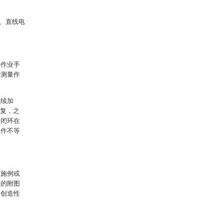
、直线电
量作业手
和测量作
继续加
修复，之
全闭环在
工作不等
实施例或
中的附图
出创造性