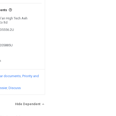
vents
Xi'an High Tech Aeh
Co ltd
635556.2U
2205885U
n
lar documents
Priority and
ssier
Discuss
Hide Dependent