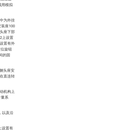
成用模拟
A中为外挂
装座100
表头座下部
02上设置
端设置有外
定位旋钮
间的固
侧头座安
，在直连转
传动机构上
计量系
，以及沿
上设置有