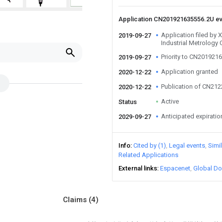
Application CN201921635556.2U e
Application filed by 
2019-09-27
Industrial Metrology 
Priority to CN201921
2019-09-27
Application granted
2020-12-22
Publication of CN21
2020-12-22
Active
Status
Anticipated expiratio
2029-09-27
Info
Cited by (1)
Legal events
Simi
Related Applications
External links
Espacenet
Global Do
Claims
(4)