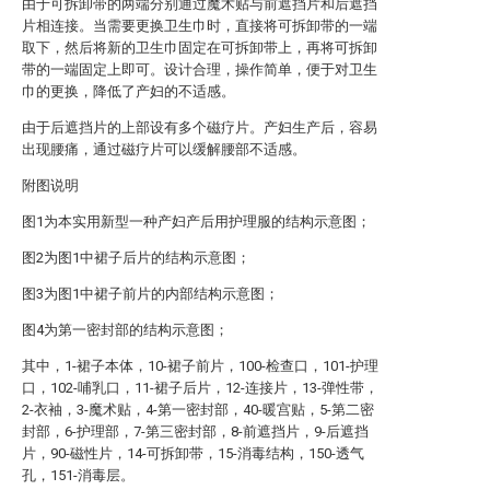
由于可拆卸带的两端分别通过魔术贴与前遮挡片和后遮挡
片相连接。当需要更换卫生巾时，直接将可拆卸带的一端
取下，然后将新的卫生巾固定在可拆卸带上，再将可拆卸
带的一端固定上即可。设计合理，操作简单，便于对卫生
巾的更换，降低了产妇的不适感。
由于后遮挡片的上部设有多个磁疗片。产妇生产后，容易
出现腰痛，通过磁疗片可以缓解腰部不适感。
附图说明
图1为本实用新型一种产妇产后用护理服的结构示意图；
图2为图1中裙子后片的结构示意图；
图3为图1中裙子前片的内部结构示意图；
图4为第一密封部的结构示意图；
其中，1-裙子本体，10-裙子前片，100-检查口，101-护理
口，102-哺乳口，11-裙子后片，12-连接片，13-弹性带，
2-衣袖，3-魔术贴，4-第一密封部，40-暖宫贴，5-第二密
封部，6-护理部，7-第三密封部，8-前遮挡片，9-后遮挡
片，90-磁性片，14-可拆卸带，15-消毒结构，150-透气
孔，151-消毒层。