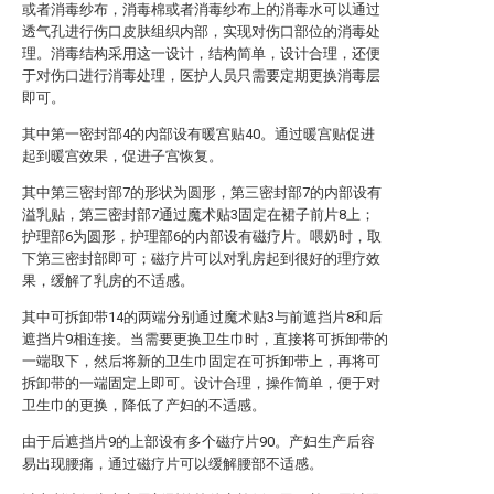
或者消毒纱布，消毒棉或者消毒纱布上的消毒水可以通过
透气孔进行伤口皮肤组织内部，实现对伤口部位的消毒处
理。消毒结构采用这一设计，结构简单，设计合理，还便
于对伤口进行消毒处理，医护人员只需要定期更换消毒层
即可。
其中第一密封部4的内部设有暖宫贴40。通过暖宫贴促进
起到暖宫效果，促进子宫恢复。
其中第三密封部7的形状为圆形，第三密封部7的内部设有
溢乳贴，第三密封部7通过魔术贴3固定在裙子前片8上；
护理部6为圆形，护理部6的内部设有磁疗片。喂奶时，取
下第三密封部即可；磁疗片可以对乳房起到很好的理疗效
果，缓解了乳房的不适感。
其中可拆卸带14的两端分别通过魔术贴3与前遮挡片8和后
遮挡片9相连接。当需要更换卫生巾时，直接将可拆卸带的
一端取下，然后将新的卫生巾固定在可拆卸带上，再将可
拆卸带的一端固定上即可。设计合理，操作简单，便于对
卫生巾的更换，降低了产妇的不适感。
由于后遮挡片9的上部设有多个磁疗片90。产妇生产后容
易出现腰痛，通过磁疗片可以缓解腰部不适感。