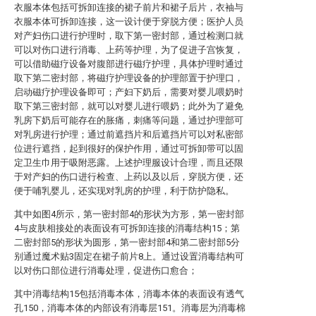
衣服本体包括可拆卸连接的裙子前片和裙子后片，衣袖与
衣服本体可拆卸连接，这一设计便于穿脱方便；医护人员
对产妇伤口进行护理时，取下第一密封部，通过检测口就
可以对伤口进行消毒、上药等护理，为了促进子宫恢复，
可以借助磁疗设备对腹部进行磁疗护理，具体护理时通过
取下第二密封部，将磁疗护理设备的护理部置于护理口，
启动磁疗护理设备即可；产妇下奶后，需要对婴儿喂奶时
取下第三密封部，就可以对婴儿进行喂奶；此外为了避免
乳房下奶后可能存在的胀痛，刺痛等问题，通过护理部可
对乳房进行护理；通过前遮挡片和后遮挡片可以对私密部
位进行遮挡，起到很好的保护作用，通过可拆卸带可以固
定卫生巾用于吸附恶露。上述护理服设计合理，而且还限
于对产妇的伤口进行检查、上药以及以后，穿脱方便，还
便于哺乳婴儿，还实现对乳房的护理，利于防护隐私。
其中如图4所示，第一密封部4的形状为方形，第一密封部
4与皮肤相接处的表面设有可拆卸连接的消毒结构15；第
二密封部5的形状为圆形，第一密封部4和第二密封部5分
别通过魔术贴3固定在裙子前片8上。通过设置消毒结构可
以对伤口部位进行消毒处理，促进伤口愈合；
其中消毒结构15包括消毒本体，消毒本体的表面设有透气
孔150，消毒本体的内部设有消毒层151。消毒层为消毒棉