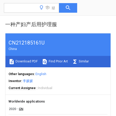
一种产妇产后用护理服
CN212185161U
China
Download PDF
Find Prior Art
Similar
Other languages
English
Inventor
李媛媛
Current Assignee
Individual
Worldwide applications
2020
CN