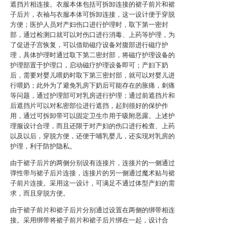
遮挡片相连接。衣服本体包括可拆卸连接的裙子前片和裙
子后片，衣袖与衣服本体可拆卸连接，这一设计便于穿脱
方便；医护人员对产妇伤口进行护理时，取下第一密封
部，通过检测口就可以对伤口进行消毒、上药等护理，为
了促进子宫恢复，可以借助磁疗设备对腹部进行磁疗护
理，具体护理时通过取下第二密封部，将磁疗护理设备的
护理部置于护理口，启动磁疗护理设备即可；产妇下奶
后，需要对婴儿喂奶时取下第三密封部，就可以对婴儿进
行喂奶；此外为了避免乳房下奶后可能存在的胀痛，刺痛
等问题，通过护理部可对乳房进行护理；通过前遮挡片和
后遮挡片可以对私密部位进行遮挡，起到很好的保护作
用，通过可拆卸带可以固定卫生巾用于吸附恶露。上述护
理服设计合理，而且还限于对产妇的伤口进行检查、上药
以及以后，穿脱方便，还便于哺乳婴儿，还实现对乳房的
护理，利于防护隐私。
由于裙子后片的两侧分别设有连接片，连接片的一侧通过
弹性带与裙子后片连接，连接片的另一侧通过魔术贴与裙
子前片连接。采用这一设计，可满足不通过体型产妇的需
求，而且穿脱方便。
由于裙子前片和裙子后片分别通过设置在两侧的绑带相连
接。采用绑带将裙子前片和裙子后片绑在一起，设计合