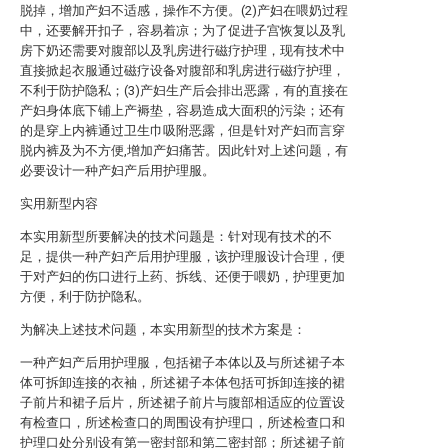
脱掉，增加产妇不适感，操作不方便。(2)产妇在喂奶过程
中，还要解开扣子，容易着凉；为了促进子宫恢复以及乳
房下奶还需要对腹部以及乳房进行磁疗护理，现有技术中
直接掀起衣服通过磁疗设备对腹部和乳房进行磁疗护理，
不利于防护隐私；(3)产妇生产后会排出恶露，有的直接在
产妇身体底下铺上产褥垫，容易造成大面积的污染；还有
的是穿上内裤通过卫生巾吸附恶露，但是针对产妇而言穿
脱内裤及为不方便,增加产妇痛苦。因此针对上述问题，有
必要设计一种产妇产后用护理服。
实用新型内容
本实用新型所要解决的技术问题是：针对现有技术的不
足，提供一种产妇产后用护理服，该护理服设计合理，便
于对产妇的伤口进行上药、拆线、还便于喂奶，护理更加
方便，利于防护隐私。
为解决上述技术问题，本实用新型的技术方案是：
一种产妇产后用护理服，包括裙子本体以及与所述裙子本
体可拆卸连接的衣袖，所述裙子本体包括可拆卸连接的裙
子前片和裙子后片，所述裙子前片与腹部相适应的位置设
有检查口，所述检查口的周围设有护理口，所述检查口和
护理口处分别设有第一密封部和第二密封部；所述裙子前