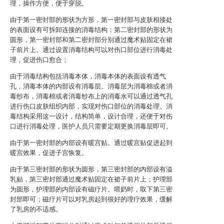
理，操作方便，便于穿脱。
由于第一密封部的形状为方形，第一密封部与皮肤相接处
的表面设有可拆卸连接的消毒结构；第二密封部的形状为
圆形，第一密封部和第二密封部分别通过魔术贴固定在裙
子前片上。通过设置消毒结构可以对伤口部位进行消毒处
理，促进伤口愈合；
由于消毒结构包括消毒本体，消毒本体的表面设有透气
孔，消毒本体的内部设有消毒层。消毒层为消毒棉或者消
毒纱布，消毒棉或者消毒纱布上的消毒水可以通过透气孔
进行伤口皮肤组织内部，实现对伤口部位的消毒处理。消
毒结构采用这一设计，结构简单，设计合理，还便于对伤
口进行消毒处理，医护人员只需要定期更换消毒层即可。
由于第一密封部的内部设有暖宫贴。通过暖宫贴促进起到
暖宫效果，促进子宫恢复。
由于第三密封部的形状为圆形，第三密封部的内部设有溢
乳贴，第三密封部通过魔术贴固定在裙子前片上；护理部
为圆形，护理部的内部设有磁疗片。喂奶时，取下第三密
封部即可；磁疗片可以对乳房起到很好的理疗效果，缓解
了乳房的不适感。