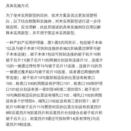
具体实施方式
为了使本实用新型的目的、技术方案及优点更加清楚明
白，以下结合附图和实施例，对本实用新型进行进一步详
细说明。应当理解，此处所描述的具体实施例仅仅用以解
释本实用新型，并不用于限定本实用新型。
一种产妇产后用护理服，图1-图3共同所示，包括裙子本体
1以及与裙子本体1可拆卸连接的衣袖2(衣袖通过绑带与裙
子本体连接)，裙子本体1包括可拆卸连接的裙子前片10和
裙子后片11(裙子后片11的两侧分别设有连接片12，连接片
12的一侧通过弹性带13与裙子后片11连接，连接片12的另
一侧通过魔术贴3与裙子前片10连接。或者通过两侧的绑
带连接)，裙子前片10与腹部相适应的位置设有检查口
100，检查口100的周围设有护理口101，检查口100和护理
口101处分别设有第一密封部4和第二密封部5；裙子前片
10与胸部相适应的位置设有哺乳口102，哺乳口102的周围
设有多个护理部6，哺乳口102处设有第三密封部7；裙子
前片10和裙子后片11与臀部对应的位置分别设有前遮挡片
8和后遮挡片9(前遮挡片和后遮挡片分别缝合在裙子前片和
裙子后片上)，前遮挡片9通过可拆卸带14(具有弹性)与后
遮挡片9相连接。