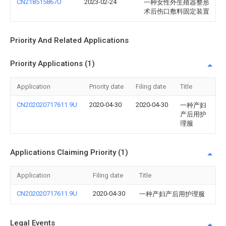
CN218515867U
2023-02-24
一种女性外生殖器整形
术后伤口敷料固定装置
Priority And Related Applications
Priority Applications (1)
Application
Priority date
Filing date
Title
CN202020717611.9U
2020-04-30
2020-04-30
一种产妇
产后用护
理服
Applications Claiming Priority (1)
Application
Filing date
Title
CN202020717611.9U
2020-04-30
一种产妇产后用护理服
Legal Events