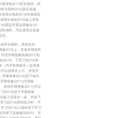
沿着滑轨(311)前后滑动，所
栓与滑块(312)固定连接，
所述滑台电机(314)安装固定
所述滑台齿轮(315)嵌入安装
6)固定安装在滑板(313)
14)转动时，可以使滑台齿条
后运动。
自动开合模机，其特征在
板(313)上，所述开模组件
)，所述开模垫板机构(321)包
3213)、下开刀(3214)和
平板状，内开有两面呈一定夹角
模具可以放置在上方，所述开
，开模弹簧(3212)的下端与
开模垫板(3211)与滑板
用，使得开模垫板(3211)可以
刀(3214)设于开模垫板
(313)嵌入安装在一起，所述下
下开刀(3214)受到压力时，可
开刀(3214)上端设有下开刀
括开模下连接板(32201)、开