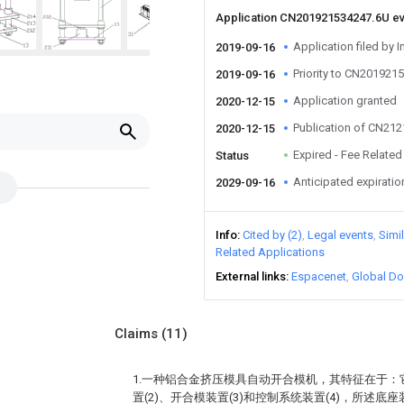
Application CN201921534247.6U e
Application filed by I
2019-09-16
Priority to CN201921
2019-09-16
Application granted
2020-12-15
Publication of CN21
2020-12-15
Expired - Fee Related
Status
Anticipated expiratio
2029-09-16
Info
Cited by (2)
Legal events
Simi
Related Applications
External links
Espacenet
Global Do
Claims
(11)
1.一种铝合金挤压模具自动开合模机，其特征在于：它
置(2)、开合模装置(3)和控制系统装置(4)，所述底