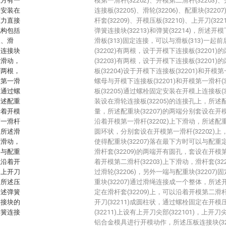
上方有一
模第一滑杆(32202)、开模第二滑杆(32203)
入安装在
连接板(32205)、滑轮(32206)、配重块(3220
压力直接
杆套(32209)、开模压板(32210)、上开刀(322
机构包括
弹簧连接块(32213)和弹簧(32214)，所述开
板、滑
滑板(313)固定连接，可以与滑板(313)一
簧连接块
(32202)有两根，设于开模下连接板(3220
后滑动，
(32203)有两根，设于开模下连接板(3220
有两根，
板(32204)设于开模下连接板(32201)和开模
模第一滑
螺母与开模下连接板(32201)和开模第一滑杆(
板通过螺
板(32205)通过螺栓固定安装在开模上连接板(32
所述配重
装设在滑轮连接板(32205)的连接孔上，所述配
沿着开模
量，所述配重块(32207)的两端分别套设在开模
第一滑杆
沿着开模第一滑杆(32202)上下滑动，所述配重
，所述滑
圆环状，分别套设在开模第一滑杆(32202)上，
下滑动，
使得配重块(32207)落在最下方时可以与配重定
套与配重
滑杆套(32209)的两端开有圆孔，套设在开模第
以沿着开
着开模第二滑杆(32203)上下滑动，滑杆套(3
，上开刀
过滑轮(32206)，另外一端与配重块(32207)
，所述压
重块(32207)通过滑绳连接成一个整体，所述开
所述弹簧
定在滑杆套(32209)上，可以沿着开模第二滑杆
连接块的
开刀(32211)成圆柱状，通过螺栓固定在开模压
弹簧连接
(32211)上设有上开刀尖部(322101)，上开刀
铝合金模具进行开模动作，所述压板连接块(32