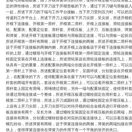
垫板与滑板相锁紧，由于开模弹簧弹性的作用，使得开模垫板可以在滑板
定的弹性移动，所述下开刀设于开模垫板的下方，通过下开刀键与滑板嵌
一起，所述下开刀的下端与工作平台接触，当下开刀受到压力时，可以把
传递到工作平台上，所述下开刀上端设有下开刀尖部，呈尖状，所述开模
开模下连接板、开模第一滑杆、开模第二滑杆、开模上连接板、滑轮连接
轮、配重块、配重定位套、滑杆套、开模压板、上开刀、压板连接块、弹
和弹簧，所述开模下连接板通过螺栓与滑板固定连接，可以与滑板一起前
所述开模第一滑杆有两根，设于开模下连接板的两侧，所述开模第二滑杆
设于开模下连接板的两侧内侧，所述开模上连接板设于开模下连接板和开
杆的上部，通过螺母与开模下连接板和开模第一滑杆固定连接，滑轮连接
栓固定安装在开模上连接板上，所述滑轮装设在滑轮连接板的连接孔上，
块具有一定的重量，所述配重块的两端分别套设在开模第一滑杆上，可以
第一滑杆上下滑动，所述配重定位套有两个，呈圆环状，分别套设在开模
上，在配重块的下方，使得配重块落在最下方时可以与配重定位套相抵触
杆套的两端开有圆孔，套设在开模第二滑杆上，可以沿着开模第二滑杆上
滑杆套上固定有滑绳，滑绳绕过滑轮，另外一端与配重块固定，使得滑杆
块通过滑绳连接成一个整体，所述开模压板通过螺栓固定在滑杆套上，可
模第二滑杆上下滑动，所述上开刀成圆柱状，通过螺栓固定在开模压板上
上设有上开刀尖部，上开刀尖部可以对待开模的铝合金模具进行开模动作
板连接块有两个，呈长方体，通过螺栓安装固定在开模压板的前后两端，
连接块有两块，分别通过螺栓铰接在对应的压板连接块上，可以沿着压板
螺孔转动，所述弹簧有两根，设于弹簧连接块的两侧，弹簧的两端扣接在
块上，使得弹簧连接块在弹簧力的作用下有一个平衡的张开的夹口。