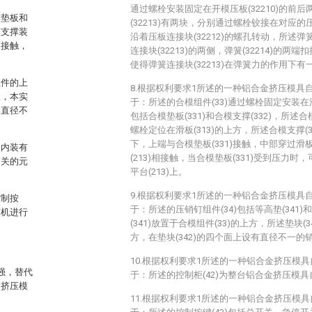
通过螺栓安装固定在开模压板(32210)的前
模垫板和
(32213)有两块，分别通过螺栓铰接在对应的压
模支撑装
沿着压板连接块(32212)的螺孔转动，所述弹簧
相接触，
连接块(32213)的两侧，弹簧(32214)的两端
使得弹簧连接块(32213)在弹簧力的作用下
组件的上
8.根据权利要求1所述的一种铝合金挤压模具
限，本实
于：所述的合模组件(33)通过螺栓固定安装在滑板
体直径不
包括合模垫板(331)和合模支撑(332)，所述合
螺栓定位在滑板(313)的上方，所述合模支撑(33
下，上端与合模垫板(331)接触，中部穿过滑板
，内装有
(213)相接触，当合模垫板(331)受到压力
相关的元
平台(213)上。
9.根据权利要求1所述的一种铝合金挤压模具
控制按
于：所述的压销钉组件(34)包括等高垫(341)和
模机进行
(341)放置于合模组件(33)的上方，所述垫块(3
方，在垫块(342)的四个面上设有直径不一的销钉
10.根据权利要求1所述的一种铝合金挤压模
强，替代
于：所述的控制柜(42)为整台铝合金挤压模
金挤压模
11.根据权利要求1所述的一种铝合金挤压模