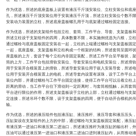
作为优选，所述的底座盖板上设置有液压千斤顶安装位、立柱安装位和底
孔，所述液压千斤顶安装位用于安装液压千斤顶，所述立柱安装位个数不
安装动力装置的立柱，所述底座盖板螺孔用于与底架通过螺栓固定连接。
作为优选，所述的支架组件包括立柱、套筒、工作平台、导套、支架盖板
所述立柱设于支架组件的四周，具体数量不限，本实施例优选为六根，立
通过螺栓与底座盖板固定安装在一起，立柱的上端通过螺栓与支架盖板固
一起，底座盖板、支架盖板和立柱构成一个框架的结构，所述套筒呈圆环
座盖板的上方，套设于每个立柱内非固定装配，所述工作平台呈平板状，
筒的上方，工作平台包括滑轨安装位、导套安装位和电机安装位，所述滑
用于安装开合模装置上的滑轨，所述导套安装位用于嵌入安装导套，所述
位用于安装开合模装置上的电机，所述导套内设置有滚珠，设于工作平台
装位内部，并通过螺栓与工作平台固定连接，使得工作平台可以沿着立柱
距离的滑动，当工作平台往下滑动到一定距离时，与套筒相抵触，从而套
平台进行限位的作用，所述支架盖板设于立柱的上部，立柱通过螺栓与支
定连接，所述吊环个数不限，设于支架盖板的四周，便于自动开合模机的
输。
作为优选，所述的液压组件包括液压缸、液压推杆、液压导套和液压压头
压缸架设在支架组件的上方的中部，通过螺栓与支架盖板固定装配，液压
有液压第一进油口和液压第二进油口，所述液压推杆为液压缸的输出杆，
压油可以通过液压第一进油口和液压第二进油口进到液压缸内，从而推动