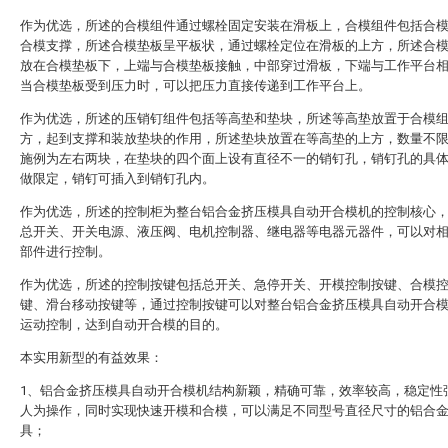
作为优选，所述的合模组件通过螺栓固定安装在滑板上，合模组件包括合
合模支撑，所述合模垫板呈平板状，通过螺栓定位在滑板的上方，所述合
放在合模垫板下，上端与合模垫板接触，中部穿过滑板，下端与工作平台
当合模垫板受到压力时，可以把压力直接传递到工作平台上。
作为优选，所述的压销钉组件包括等高垫和垫块，所述等高垫放置于合模
方，起到支撑和装放垫块的作用，所述垫块放置在等高垫的上方，数量不
施例为左右两块，在垫块的四个面上设有直径不一的销钉孔，销钉孔的具
做限定，销钉可插入到销钉孔内。
作为优选，所述的控制柜为整台铝合金挤压模具自动开合模机的控制核心
总开关、开关电源、液压阀、电机控制器、继电器等电器元器件，可以对
部件进行控制。
作为优选，所述的控制按键包括总开关、急停开关、开模控制按键、合模
键、滑台移动按键等，通过控制按键可以对整台铝合金挤压模具自动开合
运动控制，达到自动开合模的目的。
本实用新型的有益效果：
1、铝合金挤压模具自动开合模机结构新颖，精确可靠，效率较高，稳定性
人为操作，同时实现快速开模和合模，可以满足不同型号直径尺寸的铝合
具；