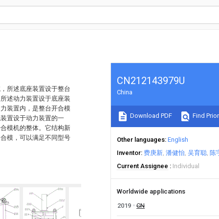
CN212143979U
域，所述底座装置设于整台
China
，所述动力装置设于底座装
动力装置内，是整台开合模
Download PDF
Find Prior
统装置设于动力装置的一
开合模机的整体。它结构新
和合模，可以满足不同型号
Other languages
English
Inventor
费庚新
潘健怡
吴育聪
陈
Current Assignee
Individual
Worldwide applications
2019
CN