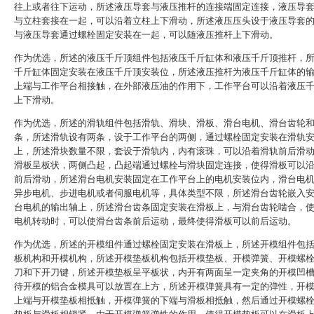
往上或者往下运动，所述液压导套与液压推杆的连接端固定连接，液压导
与立柱套接在一起，可以沿着立柱上下滑动，所述液压压头设于液压导套
与液压导套通过螺栓固定安装在一起，可以随液压推杆上下滑动。
作为优选，所述的液压千斤顶组件包括液压千斤缸体和液压千斤顶推杆，
千斤缸体固定安装在液压千斤顶安装位，所述液压推杆为液压千斤缸体的
上端与工作平台相接触，在外部液压油的作用下，工作平台可以沿着液压
上下滑动。
作为优选，所述的滑轨组件包括滑轨、滑块、滑板、滑台电机、滑台齿轮
条，所述滑轨设有两条，设于工作平台的两侧，通过螺栓固定安装在滑轨
上，所述滑块数量不限，套设于滑轨内，内有滚珠，可以沿着滑轨前后滑
滑板呈板状，两侧凸起，凸起端通过螺栓与滑块固定连接，使得滑板可以
前后滑动，所述滑台电机安装固定在工作平台上的电机安装位内，滑台电
异步电机、步进电机或者伺服电机等，具体类型不限，所述滑台齿轮嵌入
台电机的输出轴上，所述滑台齿条固定安装在滑板上，与滑台齿轮啮合，
电机转动时，可以使滑台齿条前后运动，最终使得滑板可以前后运动。
作为优选，所述的开模组件通过螺栓固定安装在滑板上，所述开模组件包
板机构和开模机构，所述开模垫板机构包括开模垫板、开模弹簧、开模螺
刀和下开刀键，所述开模垫板呈平板状，内开有两面呈一定夹角的开模凹
待开模的铝合金模具可以放置在上方，所述开模弹簧具有一定的弹性，开
上端与开模垫板相抵触，开模弹簧的下端与滑板相抵触，然后通过开模螺