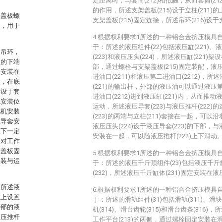
定距离时，与套筒(212)相抵触，从而套筒(212
的作用，所述支架盖板(215)设于立柱(211)的
座盖板螺
支架盖板(215)固定连接，所述吊环(216)设于
限，用于
4.根据权利要求1所述的一种铝合金挤压模具
于：所述的液压组件(22)包括液压缸(221)、液
和吊环，
(223)和液压压头(224)，所述液压缸(221)
柱的下端
部，通过螺栓与支架盖板(215)固定装配，液压
定安装在
进油口(2211)和液压第二进油口(2212)，所述
状，在底
(221)的输出杆，外部的液压油可以通过液压第
架设于套
进油口(2212)进到液压缸(221)内，从而推动
轨安装位
运动，所述液压导套(223)与液压推杆(222
电机安装
(223)的两端与立柱(211)套接在一起，可以沿
上导套安
液压压头(224)设于液压导套(223)的下部，与
上下一定
安装在一起，可以随液压推杆(222)上下滑动
筒对工作
架盖板固
5.根据权利要求1所述的一种铝合金挤压模具
吊装与运
于：所述的液压千斤顶组件(23)包括液压千斤缸
(232)，所述液压千斤缸体(231)固定安装在液
，所述液
6.根据权利要求1所述的一种铝合金挤压模具
缸上设置
于：所述的滑轨组件(31)包括滑轨(311)、滑块(
外部的液
机(314)、滑台齿轮(315)和滑台齿条(316)
液压推杆
工作平台(213)的两侧，通过螺栓固定安装在滑