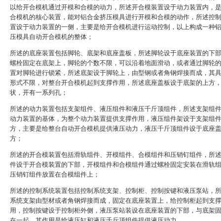
以给开合模机通过开模和合模的动力，所述开合模装置设于动力装置内，
合模机的核心装置，能对铝合金挤压模具进行开模和合模的动作，所述控
置设于动力装置的一侧，主要是给开合模机进行运动控制，以上构成一种
压模具自动开合模机的整体；
所述的底座装置包括脚轮、底架和底座盖板，所述脚轮设于底座装置的下
螺栓固定在底架上，脚轮的个数不限，可以沿着地面滑动，或者通过脚轮
置对脚轮进行锁紧，所述底架设于脚轮上，由型钢或者角钢焊接而成，其
形式不限，对整台开合模机起到支撑作用，所述底座盖板设于底架的上方
状，开有一系列孔；
所述的动力装置包括支架组件、液压组件和液压千斤顶组件，所述支架组
动力装置的基体，为整个动力装置提供支撑作用，液压组件架设于支架组
方，主要是给整台自动开合模机提供液压动力，液压千斤顶组件设于底座
方；
所述的开合模装置包括滑轨组件、开模组件、合模组件和压销钉组件，所
件设于开合模装置的下部，开模组件和合模组件通过螺栓固定安装在滑轨
压销钉组件放置在合模组件上；
所述的控制系统装置包括控制系统支架、控制柜、控制按键和液压泵站，
系统支架由型材或者角钢焊接而成，固定在底座装置上，给控制柜起到支
用，控制按键设于控制柜外侧，液压泵站装设在底座装置的下部，与底架
在一起，其作用是给液压缸和液压千斤顶组件提供液压动力。