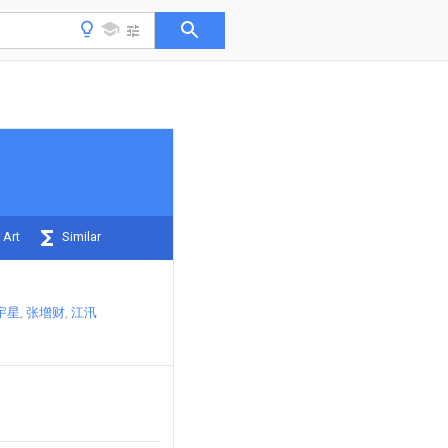
 Art
Similar
宇星
张增财
江汛