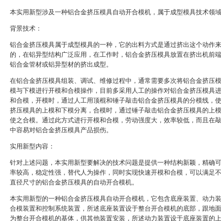
本实用新型涉及一种铝合金挤压模具自动开合模机，属于成型模具技术领
背景技术：
铝合金挤压模具属于成型模具的一种，它的出料方式是通过挤出这个动作
的，在铝异型结构广泛应用，在工作时，铝合金挤压模具放置在挤出机前
铝合金管材或铝异型材的挤出成型。
在铝合金挤压模具组装、调试、维修过程中，通常需要多次将铝合金挤压
模与下模进行开模和合模操作，目前多采用人工的操作对铝合金挤压模具
和合模，开模时，通过人工用顶棍和锤子敲击铝合金挤压模具的分模线，
挤压模具的上模和下模分离，合模时，通过锤子敲击铝合金挤压模具的上
使之合模。通过此方式进行开模和合模，劳动强度大，效率较低，而且在
中容易对铝合金挤压模具产品损伤。
实用新型内容：
针对上述问题，本实用新型要解决的技术问题是提供一种结构新颖，精确
率较高，稳定性强，替代人为操作，同时实现快速开模和合模，可以满足
直径尺寸的铝合金挤压模具的自动开合模机。
本实用新型的一种铝合金挤压模具自动开合模机，它包含底座装置、动力
合模装置和控制系统装置，所述底座装置设于整台开合模机的底部，跟地
为整台开合模机的基体，供其他装置安装，所述动力装置设于底座装置的