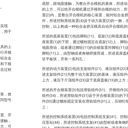
底部，跟地面接触，为整台开合模机的基体，所述动力装
域。
的上方，可以给开合模机通过开模和合模的动力，所述
置(2)内，是整台开合模机的核心装置，能对铝合金
作，所述控制系统装置(4)设于动力装置(2)的一侧
来实现
控制，以上构成一种铝合金挤压模具自动开合模机的
端，用于
所述的底座装置(1)包括脚轮(11)、底架(12)和底座盖板
座装置(1)的下部，通过螺栓固定在底架(12)上，脚轮
模具的上
地面滑动，或者通过脚轮(11)的自锁装置对脚轮(11)
进行开模
脚轮(11)上，由型钢或者角钢焊接而成，所述底座盖板(
使铝合金
呈平板状，开有一系列孔；
模和下模
所述的动力装置(2)包括支架组件(21)、液压组件(22
敲击过程
述支架组件(21)为整个动力装置(2)的基体，液压组件(
上方，液压千斤顶组件(23)设于底座盖板(13)的上方
所述的开合模装置(3)包括滑轨组件(31)、开模组件(3
可靠，效
组件(34)，所述滑轨组件(31)设于开合模装置(3)的
不同型号
件(33)通过螺栓固定安装在滑轨组件(31)上，压销钉组件
上；
装置、开
所述的控制系统装置(4)包括控制系统支架(41)、控制柜
面接触，
压泵站(44)，所述控制系统支架(41)由型材或者角
上方，可