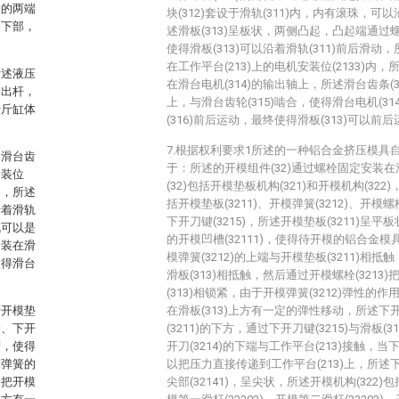
套的两端
块(312)套设于滑轨(311)内，内有滚珠，可以
的下部，
述滑板(313)呈板状，两侧凸起，凸起端通过螺
使得滑板(313)可以沿着滑轨(311)前后滑动，
在工作平台(213)上的电机安装位(2133)内，
所述液压
在滑台电机(314)的输出轴上，所述滑台齿条(31
输出杆，
上，与滑台齿轮(315)啮合，使得滑台电机(3
千斤缸体
(316)前后运动，最终使得滑板(313)可以前
7.根据权利要求1所述的一种铝合金挤压模具
和滑台齿
于：所述的开模组件(32)通过螺栓固定安装在滑
安装位
(32)包括开模垫板机构(321)和开模机构(322
动，所述
括开模垫板(3211)、开模弹簧(3212)、开模螺栓(
沿着滑轨
下开刀键(3215)，所述开模垫板(3211)呈
机可以是
的开模凹槽(32111)，使得待开模的铝合金
安装在滑
模弹簧(3212)的上端与开模垫板(3211)相抵触
使得滑台
滑板(313)相抵触，然后通过开模螺栓(3213)把
(313)相锁紧，由于开模弹簧(3212)弹性的作
括开模垫
在滑板(313)上方有一定的弹性移动，所述下开
栓、下开
(3211)的下方，通过下开刀键(3215)与滑板
槽，使得
开刀(3214)的下端与工作平台(213)接触，当
模弹簧的
以把压力直接传递到工作平台(213)上，所述下
栓把开模
尖部(32141)，呈尖状，所述开模机构(322)包