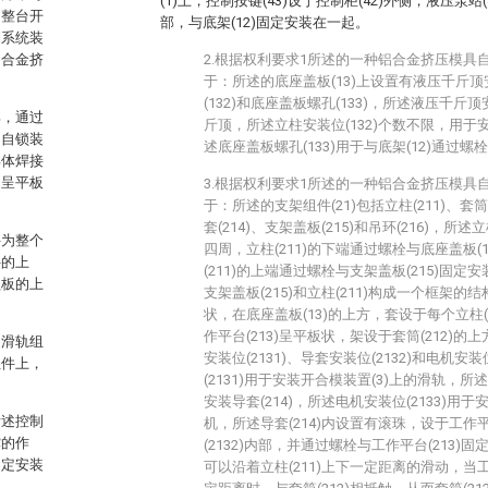
(1)上，控制按键(43)设于控制柜(42)外侧，液压泵站
是整台开
部，与底架(12)固定安装在一起。
制系统装
铝合金挤
2.根据权利要求1所述的一种铝合金挤压模具
于：所述的底座盖板(13)上设置有液压千斤顶安
(132)和底座盖板螺孔(133)，所述液压千斤顶
部，通过
斤顶，所述立柱安装位(132)个数不限，用于
的自锁装
述底座盖板螺孔(133)用于与底架(12)通过螺
具体焊接
，呈平板
3.根据权利要求1所述的一种铝合金挤压模具
于：所述的支架组件(21)包括立柱(211)、套筒(
套(214)、支架盖板(215)和吊环(216)，所述立
件为整个
四周，立柱(211)的下端通过螺栓与底座盖板(
件的上
(211)的上端通过螺栓与支架盖板(215)固定
盖板的上
支架盖板(215)和立柱(211)构成一个框架的结
状，在底座盖板(13)的上方，套设于每个立柱(
作平台(213)呈平板状，架设于套筒(212)的上
述滑轨组
安装位(2131)、导套安装位(2132)和电机安装
组件上，
(2131)用于安装开合模装置(3)上的滑轨，所述
安装导套(214)，所述电机安装位(2133)用于
所述控制
机，所述导套(214)内设置有滚珠，设于工作平
撑的作
(2132)内部，并通过螺栓与工作平台(213)固
固定安装
可以沿着立柱(211)上下一定距离的滑动，当工