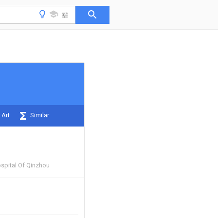
 Art
Similar
ospital Of Qinzhou