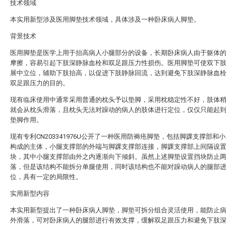
技术领域
本实用新型涉及医用脚垫技术领域，具体涉及一种卧床病人脚垫。
背景技术
医用脚垫是医学上用于抬高病人小腿部分的设备，长期卧床病人由于躯体
摩擦，容易引起下肢深静脉血栓和双足跟压力性损伤。医用脚垫可使双下
展中立位，辅助下肢抬高，以促进下肢静脉回流，达到避免下肢深静脉血
双足跟压力的目的。
现有临床使用中通常采用普通的枕头予以垫脚，采用枕稳定性不好，肢体
就会从枕头滑落，且枕头无法对躁动的病人的肢体进行定位，仅仅只能起
垫脚作用。
现有专利CN203341976U公开了一种医用防褥疮脚垫，包括脚踝支撑部和
构成的主体，小腿支撑部的外端与脚踝支撑部连接，脚踝支撑部上间隔设
块，其中小腿支撑部由外之内逐渐向下倾斜。虽然上述脚垫设置挡块防止
落，但是该结构不能拆分单腿使用，同时该结构也不能对躁动病人的腿部
位，具有一定的局限性。
实用新型内容
本实用新型提出了一种卧床病人脚垫，脚垫可拆分组合灵活使用，能防止
外滑落，可对卧床病人的腿部进行有效支撑，缓解双足跟压力和避免下肢