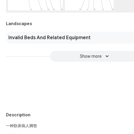
Landscapes
Invalid Beds And Related Equipment
Show more
Description
一种卧床病人脚垫