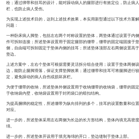
栓；通过绑带和挂耳的设计，能对躁动病人的腿部进行有效定位，防止病
栏，也防止病人受伤。
为实现上述技术目的，达到上述技术效果，本实用新型通过以下技术方案
问题：
一种卧床病人脚垫，包括左右两个对称设置的垫体，两垫体通过设置于内
件可拆卸连接；所述垫体设置用于固定腿部的绷带，绷带的固定端固接于
侧，自由端可拆卸固定于垫体内侧的挂耳；所述垫体顶部左右两侧设置高
垫边。
上述方案中，左右个垫体可根据需要灵活拆分组合使用；设置于垫体两侧
边，能防止腿脚滑落，保证支撑垫脚效果；通过绷带和挂耳可将腿脚进行
定，避免躁动的病人自伤或损坏床栏。
为便于绷带的收纳，所述垫体外侧设置用于收纳绷带的收纳袋，绷带的固
于收纳袋内壁，收纳袋设置用于封闭袋口的暗扣结构。
为提高捆绑的稳定性，所述绷带为纵向排列的多个，挂耳的设置数量和位
对应。
进一步的，所述垫体采用左右两侧为长边的长方形结构，垫体内填充高密
绵。
进一步的，所述垫体开设用于填充海绵的开口，垫边缝制于垫体上部。