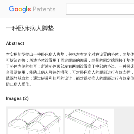
Patents
一种卧床病人脚垫
Abstract
本实用新型提出一种卧床病人脚垫，包括左右两个对称设置的垫体，两垫
可拆卸连接；所述垫体设置用于固定腿部的绷带，绷带的固定端固接于垫
于垫体内侧的挂耳；所述垫体顶部左右两侧设置高于中部的垫边。一种卧
合灵活使用，能防止病人脚往外滑落，可对卧床病人的腿部进行有效支撑
肢深静脉血栓；通过绑带和挂耳的设计，能对躁动病人的腿部进行有效定
防止病人受伤。
Images (
2
)