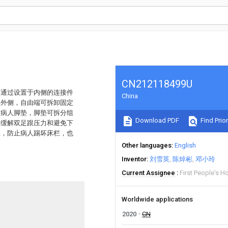
CN212118499U
体通过设置于内侧的连接件
China
体外侧，自由端可拆卸固定
床病人脚垫，脚垫可拆分组
Download PDF
Find Prior
，缓解双足跟压力和避免下
位，防止病人踢坏床栏，也
Other languages
English
Inventor
刘雪英
陈焯彬
邓小玲
Current Assignee
First People's H
Worldwide applications
2020
CN