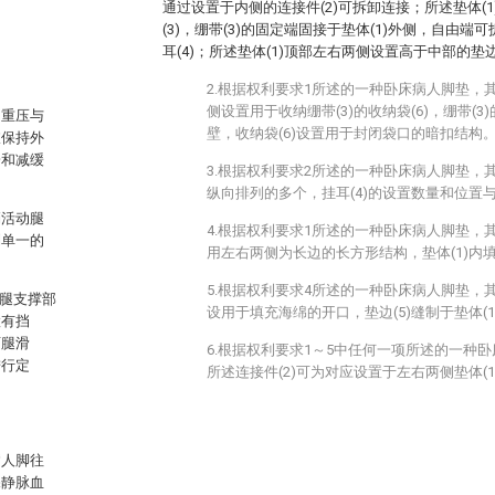
通过设置于内侧的连接件(2)可拆卸连接；所述垫体(
(3)，绷带(3)的固定端固接于垫体(1)外侧，自由端
耳(4)；所述垫体(1)顶部左右两侧设置高于中部的垫边
2.根据权利要求1所述的一种卧床病人脚垫，其
侧设置用于收纳绷带(3)的收纳袋(6)，绷带(3
的重压与
壁，收纳袋(6)设置用于封闭袋口的暗扣结构
肢保持外
栓和减缓
3.根据权利要求2所述的一种卧床病人脚垫，其
纵向排列的多个，挂耳(4)的设置数量和位置与
稍活动腿
4.根据权利要求1所述的一种卧床病人脚垫，其
到单一的
用左右两侧为长边的长方形结构，垫体(1)内
5.根据权利要求4所述的一种卧床病人脚垫，其
小腿支撑部
设用于填充海绵的开口，垫边(5)缝制于垫体(1
置有挡
两腿滑
6.根据权利要求1～5中任何一项所述的一种
进行定
所述连接件(2)可为对应设置于左右两侧垫体(
病人脚往
深静脉血