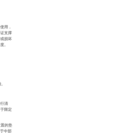
。
合使用，
保证支撑
伤或损坏
洁度。
袋。
进行清
用于限定
设置的垫
置于中部