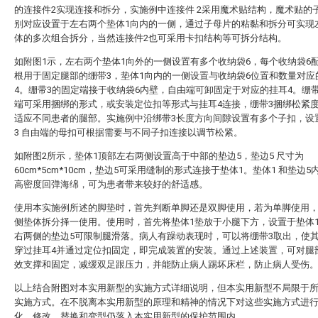
的连接件2实现连接和拆分，实施例中连接件 2采用魔术贴结构，魔术贴的
别对应设置于左右两个垫体1向内的一侧，通过子母片的粘黏和拆分可实现
体的多次组合拆分，当然连接件2也可采用卡扣结构等可拆分结构。
如附图1示，左右两个垫体1向外的一侧设置有多个收纳袋6，每个收纳袋6
根用于固定腿部的绷带3，垫体1向内的一侧设置与收纳袋6位置和数量对应
4。绷带3的固定端接于收纳袋6内壁，自由端可卸固定于对应的挂耳4。绷
端可采用捆绑的形式，或安装定位扣等形式与挂耳4连接，绷带3捆绑松紧
适应不同患者的腿部。实施例中沿绑带3长度方向间隙设置有多个子扣，设
3 自由端的母扣可根据需要与不同子扣连接以调节松紧。
如附图2所示，垫体1顶部左右两侧设置高于中部的垫边5，垫边5 尺寸为
60cm*5cm*10cm，垫边5可采用缝制的形式连接于垫体1。垫体1 和垫边5
高密度回弹海绵，可为患者带来较好的舒适感。
使用本实施例所述的脚垫时，首先判断单脚还是双脚使用，若为单脚使用
侧垫体拆分择一使用。使用时，首先将垫体1垫放于小腿下方，设置于垫体
右两侧的垫边5可限制腿滑落。病人有躁动表现时，可以将绷带3取出，使
穿过挂耳4并通过定位扣固定，即完成装置的安装。通过上述装置，可对腿
效支撑和固定，减缓双足跟压力，并能防止病人踢坏床栏，防止病人受伤
以上结合附图对本实用新型的实施方式详细说明，但本实用新型不局限于
实施方式。在不脱离本实用新型的原理和精神的情况下对这些实施方式进
化、修改、替换和变型仍落入本实用新型的保护范围内。