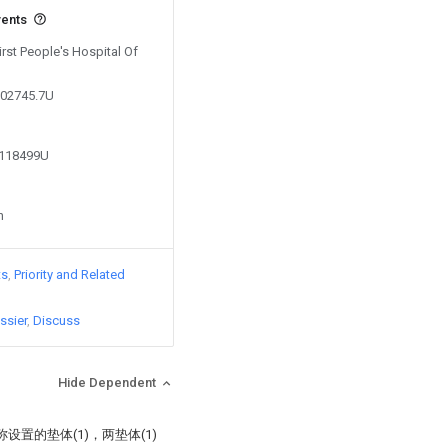
vents
irst People's Hospital Of
202745.7U
2118499U
n
ts
Priority and Related
ssier
Discuss
Hide Dependent
置的垫体(1)，两垫体(1)