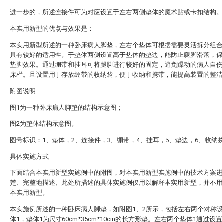
进一步的，所述连接件可为对应设置于左右两侧垫体的魔术贴或卡扣结构
本实用新型的优点与效果是：
本实用新型所述的一种卧床病人脚垫，左右个垫体可根据需要灵活拆分组
具有较好的适用性。于垫体两侧设置高于垫体的垫边，能防止腿脚滑落，
垫脚效果。通过绷带和挂耳可将腿脚进行较好的固定，避免躁动的病人自
床栏。且设置用于存放绷带的收纳袋，便于收纳和携带，能提高装置的整
附图说明
图1为一种卧床病人脚垫的结构示意图；
图2为垫体结构示意图。
图号标识：1、垫体，2、连接件，3、绷带，4、挂耳，5、垫边，6、收纳
具体实施方式
下面结合本实用新型实施例中的附图，对本实用新型实施例中的技术方案
楚、完整地描述。此处所描述的具体实施例仅用以解释本实用新型，并不
本实用新型。
本实施例所述的一种卧床病人脚垫，如附图1、2所示，包括左右两个对称
体1，垫体1为尺寸60cm*35cm*10cm的长方形垫。左右两个垫体1通过设