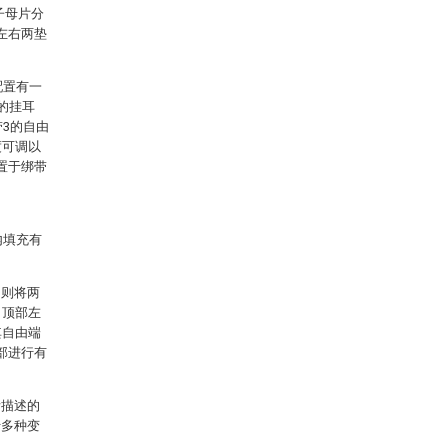
子母片分
左右两垫
配置有一
的挂耳
带3的自由
度可调以
置于绑带
内填充有
，则将两
1顶部左
其自由端
部进行有
。
所描述的
行多种变