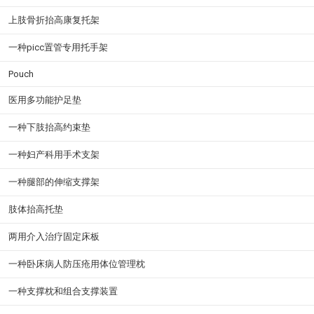
上肢骨折抬高康复托架
一种picc置管专用托手架
Pouch
医用多功能护足垫
一种下肢抬高约束垫
一种妇产科用手术支架
一种腿部的伸缩支撑架
肢体抬高托垫
两用介入治疗固定床板
一种卧床病人防压疮用体位管理枕
一种支撑枕和组合支撑装置