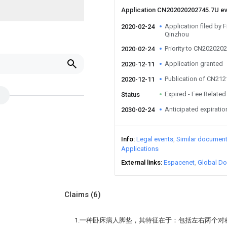
Application CN202020202745.7U e
Application filed by F
2020-02-24
Qinzhou
Priority to CN202020
2020-02-24
Application granted
2020-12-11
Publication of CN21
2020-12-11
Expired - Fee Related
Status
Anticipated expiratio
2030-02-24
Info
Legal events
Similar documen
Applications
External links
Espacenet
Global Do
Claims
(6)
1.一种卧床病人脚垫，其特征在于：包括左右两个对称设