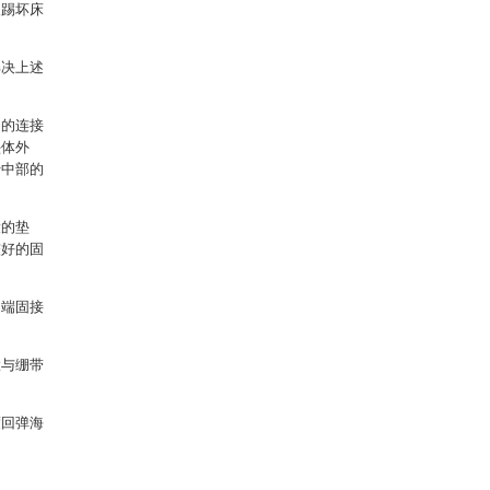
人踢坏床
解决上述
侧的连接
垫体外
于中部的
设的垫
较好的固
定端固接
置与绷带
度回弹海