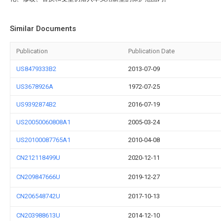
Similar Documents
Publication
Publication Date
US8479333B2
2013-07-09
US3678926A
1972-07-25
US9392874B2
2016-07-19
US20050060808A1
2005-03-24
US20100087765A1
2010-04-08
CN212118499U
2020-12-11
CN209847666U
2019-12-27
CN206548742U
2017-10-13
CN203988613U
2014-12-10