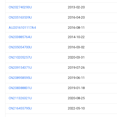
CN202740293U
2013-02-20
CN205163539U
2016-04-20
AU2016101117A4
2016-08-11
CN203885764U
2014-10-22
CN205054700U
2016-03-02
CN210205257U
2020-03-31
CN209154371U
2019-07-26
CN208958595U
2019-06-11
CN208388831U
2019-01-18
CN211326321U
2020-08-25
CN216455795U
2022-05-10