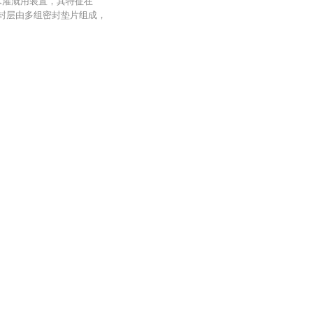
水灌溉用装置，其特征在
密封层由多组密封垫片组成，