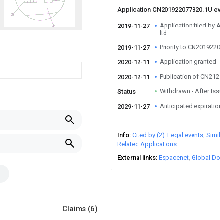
Application CN201922077820.1U e
Application filed by 
2019-11-27
ltd
Priority to CN201922
2019-11-27
Application granted
2020-12-11
Publication of CN21
2020-12-11
Withdrawn - After Is
Status
Anticipated expiratio
2029-11-27
Info
Cited by (2)
Legal events
Simi
Related Applications
External links
Espacenet
Global Do
Claims
(6)