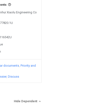
vents
Anhui Xiaolu Engineering Co
077820.1U
2116542U
sue
n
lar documents
Priority and
ssier
Discuss
Hide Dependent