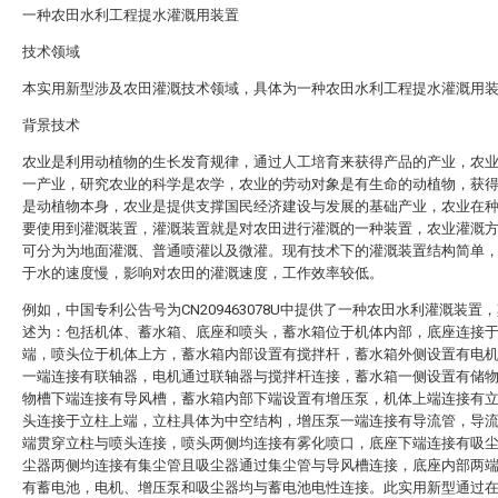
一种农田水利工程提水灌溉用装置
技术领域
本实用新型涉及农田灌溉技术领域，具体为一种农田水利工程提水灌溉用
背景技术
农业是利用动植物的生长发育规律，通过人工培育来获得产品的产业，农
一产业，研究农业的科学是农学，农业的劳动对象是有生命的动植物，获
是动植物本身，农业是提供支撑国民经济建设与发展的基础产业，农业在
要使用到灌溉装置，灌溉装置就是对农田进行灌溉的一种装置，农业灌溉
可分为为地面灌溉、普通喷灌以及微灌。现有技术下的灌溉装置结构简单
于水的速度慢，影响对农田的灌溉速度，工作效率较低。
例如，中国专利公告号为CN209463078U中提供了一种农田水利灌溉装置
述为：包括机体、蓄水箱、底座和喷头，蓄水箱位于机体内部，底座连接
端，喷头位于机体上方，蓄水箱内部设置有搅拌杆，蓄水箱外侧设置有电
一端连接有联轴器，电机通过联轴器与搅拌杆连接，蓄水箱一侧设置有储
物槽下端连接有导风槽，蓄水箱内部下端设置有增压泵，机体上端连接有
头连接于立柱上端，立柱具体为中空结构，增压泵一端连接有导流管，导
端贯穿立柱与喷头连接，喷头两侧均连接有雾化喷口，底座下端连接有吸
尘器两侧均连接有集尘管且吸尘器通过集尘管与导风槽连接，底座内部两
有蓄电池，电机、增压泵和吸尘器均与蓄电池电性连接。此实用新型通过