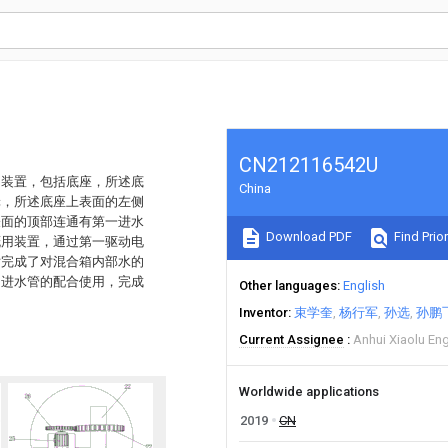
CN212116542U
用装置，包括底座，所述底
China
轮，所述底座上表面的左侧
表面的顶部连通有第一进水
Download PDF
Find Prior
溉用装置，通过第一驱动电
片完成了对混合箱内部水的
和进水管的配合使用，完成
Other languages
English
Inventor
束学奎
杨行军
孙选
孙鹏
Current Assignee
Anhui Xiaolu Eng
Worldwide applications
2019
CN