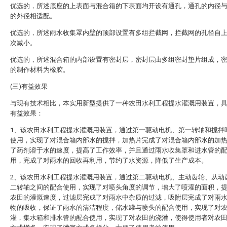
优选的，所述底座的上表面与混合箱的下表面均开设有通孔，通孔的内径
的外径相适配。
优选的，所述雨水收集罩内壁的顶部设置有多组拦截网，拦截网的孔径自
次减小。
优选的，所述混合箱的内部设置有密封层，密封层由多组密封垫片组成，
的制作材料为橡胶。
(三)有益效果
与现有技术相比，本实用新型提供了一种农田水利工程提水灌溉用装置，
有益效果：
1、该农田水利工程提水灌溉用装置，通过第一驱动电机、第一转轴和搅拌
使用，实现了对混合箱内部水的搅拌，加热片完成了对混合箱内部水的加
了药剂溶于水的速度，提高了工作效率，并且通过雨水收集罩和进水管的
用，完成了对雨水的回收再利用，节约了水资源，降低了生产成本。
2、该农田水利工程提水灌溉用装置，通过第二驱动电机、主动齿轮、从动
二转轴之间的配合使用，实现了对喷头角度的调节，增大了喷灌的面积，
农田的灌溉速度，过滤层完成了对雨水中杂质的过滤，吸附层完成了对雨
物的吸收，保证了雨水的清洁程度，储水罐与喷头的配合使用，实现了对
灌，集水箱和排水管的配合使用，实现了对农田的浇灌，使得使用者对农