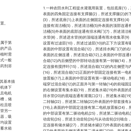
1.一种农田水利工程提水灌溉用装置，包括底座(1)，
表面的四角固定连接有支撑腿(2)，所述支撑腿(2)
(3)，所述底座(1)上表面的左侧固定连接有支撑柱(4
装置。
连接有清洁桶(5)，所述清洁桶(5)外表面的顶部连通
洁桶(5)外表面的底部连通有排水阀门(7)，所述清洁
水管(8)，所述进水管(8)的顶端连通有雨水收集罩(9
业属于第
设置有过滤层(10)，所述过滤层(10)的正下方设置有吸
得的产品
表面的中部设置有混合箱(12)，所述排水阀门(7)的右
种植时需
表面的左侧连通，所述混合箱(12)上表面的中部连通有
方式一般
合箱(12)内后侧壁的中部转动连接有第一转轴(14)，
，药剂溶
定连接有搅拌叶(15)，所述混合箱(12)的内左侧壁
(16)，所述混合箱(12)正面的中部固定连接有第一电
放置板(17)上表面的中部设置有第一驱动电机(18)，
，其基本描
端穿过混合箱(12)的正面并与第一转轴(14)的前端固
于机体下
的右侧设置有集水箱(19)，所述集水箱(19)外表面的
机且电机
排水管(20)的底端连通有灌溉口(21)，所述集水箱(
物槽，储
二转轴(22)，所述第二转轴(22)外表面的中部套接有
立柱且喷
(19)上表面的中部固定连接有第二电机放置板(24)，
流管另一
的中部设置有第二驱动电机(25)，所述第二驱动电机(
尘器，吸
动齿轮(26)，所述主动齿轮(26)与从动齿轮(23)啮合
端均设置
定连接有储水罐(27)，所述储水罐(27)外表面的右侧
在蓄水箱
(27)外表面的左侧连通有第二进水阀门(29)，所述集