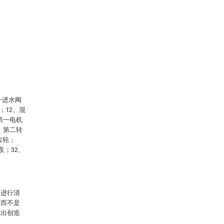
一进水阀
；12、混
第一电机
、第二转
齿轮；
泵；32、
案进行清
，而不是
做出创造