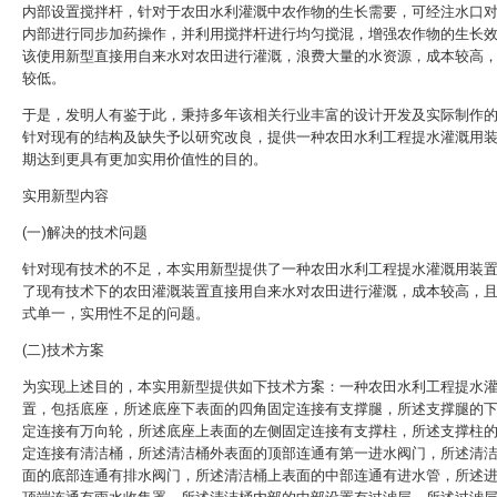
内部设置搅拌杆，针对于农田水利灌溉中农作物的生长需要，可经注水口
内部进行同步加药操作，并利用搅拌杆进行均匀搅混，增强农作物的生长
该使用新型直接用自来水对农田进行灌溉，浪费大量的水资源，成本较高
较低。
于是，发明人有鉴于此，秉持多年该相关行业丰富的设计开发及实际制作
针对现有的结构及缺失予以研究改良，提供一种农田水利工程提水灌溉用
期达到更具有更加实用价值性的目的。
实用新型内容
(一)解决的技术问题
针对现有技术的不足，本实用新型提供了一种农田水利工程提水灌溉用装
了现有技术下的农田灌溉装置直接用自来水对农田进行灌溉，成本较高，
式单一，实用性不足的问题。
(二)技术方案
为实现上述目的，本实用新型提供如下技术方案：一种农田水利工程提水
置，包括底座，所述底座下表面的四角固定连接有支撑腿，所述支撑腿的
定连接有万向轮，所述底座上表面的左侧固定连接有支撑柱，所述支撑柱
定连接有清洁桶，所述清洁桶外表面的顶部连通有第一进水阀门，所述清
面的底部连通有排水阀门，所述清洁桶上表面的中部连通有进水管，所述