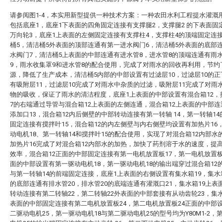
请参阅图1-4，本实用新型提供一种技术方案：一种农田水利工程提水灌溉
包括底座1，底座1下表面的四角固定连接有支撑腿2，支撑腿2 的下表面固
万向轮3，底座1上表面的左侧固定连接有支撑柱4，支撑柱4的顶端固定连
桶5，清洁桶5外表面的顶部连通有第一进水阀门6，清洁桶5外表面的底部
水阀门7，清洁桶5上表面的中部连通有进水管8，进水管8的顶端连通有雨
9，雨水收集罩9和进水管8的配合使用，完成了对雨水的回收再利用，节约
源，降低了生产成本，清洁桶5内部的中部设置有过滤层10，过滤层10的
有吸附层11，过滤层10完成了对雨水中杂质的过滤，吸附层11完成了对雨
物的吸收，保证了雨水的清洁程度，底座1上表面的中部设置有混合箱12，
7的右端通过导管与混合箱12上表面的左侧连通，混合箱12上表面的中部
添加口13，混合箱12内后侧壁的中部转动连接有第一转轴 14，第一转轴1
固定连接有搅拌叶15，混合箱12的内左侧壁与内右侧壁均设置有加热片16
动电机18、第一转轴14和搅拌叶15的配合使用，实现了对混合箱12内部水
加热片16完成了对混合箱12内部水的加热，加快了药剂溶于水的速度，提
效率，混合箱12正面的中部固定连接有第一电机放置板17，第一电机放置板
面的中部设置有第一驱动电机18，第一驱动电机18的输出端穿过混合箱12
与第一转轴14的前端固定连接，底座1上表面的右侧设置有集水箱19，集
的底部连通有排水管20，排水管20的底端连通有灌溉口21，集水箱19上表
转动连接有第二转轴22，第二转轴22外表面的中部套接有从动齿轮23，集水
表面的中部固定连接有第二电机放置板24，第二电机放置板24正面的中部
二驱动电机25，第一驱动电机18与第二驱动电机25的型号均为Y80M1-2，