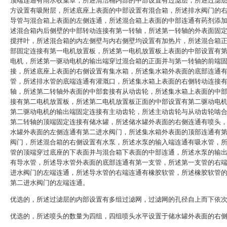
顶端连通有雨水收集罩，所述清洁桶内部的中部设置有过滤层，所述过滤
方设置有吸附层，所述底座上表面的中部设置有混合箱，所述排水阀门的
导管与混合箱上表面的左侧连通，所述混合箱上表面的中部连通有药剂添
述混合箱内后侧壁的中部转动连接有第一转轴，所述第一转轴的外表面固
搅拌叶，所述混合箱的内左侧壁与内右侧壁均设置有加热片，所述混合箱
部固定连接有第一电机放置板，所述第一电机放置板上表面的中部设置有
电机，所述第一驱动电机的输出端穿过混合箱的正面并与第一转轴的前端
接，所述底座上表面的右侧设置有集水箱，所述集水箱外表面的底部连通
管，所述排水管的底端连通有灌溉口，所述集水箱上表面的右侧转动连接
轴，所述第二转轴外表面的中部套接有从动齿轮，所述集水箱上表面的中
接有第二电机放置板，所述第二电机放置板正面的中部设置有第二驱动电
第二驱动电机的输出端固定连接有主动齿轮，所述主动齿轮与从动齿轮啮
第二转轴的顶端固定连接有储水罐，所述储水罐外表面的右侧连通有喷头
水罐外表面的左侧连通有第二进水阀门，所述集水箱外表面的顶部连通有
阀门，所述混合箱的右侧设置有水泵，所述水泵的输入端连通有吸水管，
管的顶端穿过底座的下表面并与混合箱下表面的中部连通，所述水泵的输
有导水管，所述导水管外表面的底部连通有第一支管，所述第一支管的右
进水阀门的左端连通，所述导水管的右端连通有橡胶软管，所述橡胶软管
第二进水阀门的左端连通。
优选的，所述过滤层的内部设置有多组过滤网，过滤网的孔径自上而下依
优选的，所述喷头的数量为四组，四组喷头水平设置于储水罐外表面的右