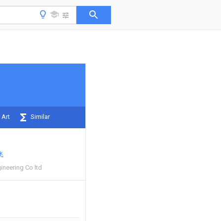
 Art
Similar
飞
ineering Co ltd