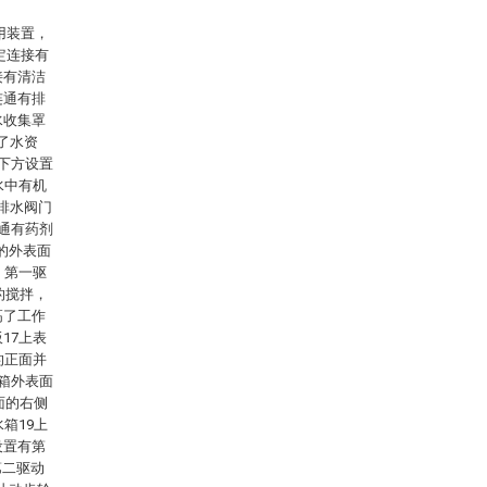
用装置，
定连接有
接有清洁
连通有排
水收集罩
了水资
正下方设置
水中有机
排水阀门
连通有药剂
4的外表面
，第一驱
的搅拌，
高了工作
17上表
的正面并
水箱外表面
面的右侧
箱19上
设置有第
第二驱动