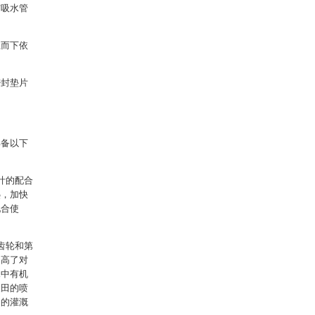
与吸水管
上而下依
密封垫片
具备以下
叶的配合
热，加快
配合使
齿轮和第
提高了对
水中有机
农田的喷
田的灌溉