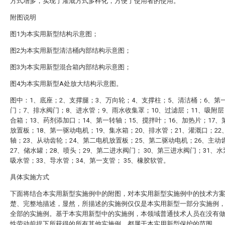
方式增多，实现了灌溉方式多样化，方便了使用者的使用。
附图说明
图1为本实用新型结构示意图；
图2为本实用新型清洁桶内部结构示意图；
图3为本实用新型混合箱内部结构示意图；
图4为本实用新型A处放大结构示意图。
图中：1、底座；2、支撑腿；3、万向轮；4、支撑柱；5、清洁桶；6、第
门；7、排水阀门；8、进水管；9、雨水收集罩；10、过滤层；11、吸附层
合箱；13、药剂添加口；14、第一转轴；15、搅拌叶；16、加热片；17、
放置板；18、第一驱动电机；19、集水箱；20、排水管；21、灌溉口；22
轴；23、从动齿轮；24、第二电机放置板；25、第二驱动电机；26、主动
27、储水罐；28、喷头；29、第二进水阀门； 30、第三进水阀门；31、水
吸水管；33、导水管；34、第一支管； 35、橡胶软管。
具体实施方式
下面将结合本实用新型实施例中的附图，对本实用新型实施例中的技术方
楚、完整地描述，显然，所描述的实施例仅仅是本实用新型一部分实施例
全部的实施例。基于本实用新型中的实施例，本领域普通技术人员在没有
性劳动前提下所获得的所有其他实施例，都属于本实用新型保护的范围。