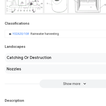
Classifications
Y02A20/108
Rainwater harvesting
Landscapes
Catching Or Destruction
Nozzles
Show more
Description