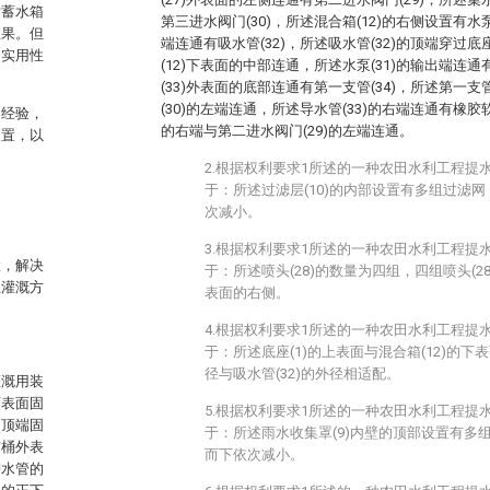
对蓄水箱
第三进水阀门(30)，所述混合箱(12)的右侧设置有水泵(
效果。但
端连通有吸水管(32)，所述吸水管(32)的顶端穿过底
，实用性
(12)下表面的中部连通，所述水泵(31)的输出端连通
(33)外表面的底部连通有第一支管(34)，所述第一支
(30)的左端连通，所述导水管(33)的右端连通有橡胶软管
的经验，
的右端与第二进水阀门(29)的左端连通。
装置，以
2.根据权利要求1所述的一种农田水利工程提
于：所述过滤层(10)的内部设置有多组过滤
次减小。
3.根据权利要求1所述的一种农田水利工程提
置，解决
于：所述喷头(28)的数量为四组，四组喷头(28
且灌溉方
表面的右侧。
4.根据权利要求1所述的一种农田水利工程提
于：所述底座(1)的上表面与混合箱(12)的
径与吸水管(32)的外径相适配。
灌溉用装
下表面固
5.根据权利要求1所述的一种农田水利工程提
的顶端固
于：所述雨水收集罩(9)内壁的顶部设置有多
洁桶外表
而下依次减小。
进水管的