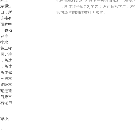
层的正下
6.根据权利要求1所述的一种农田水利工程提
右端通过
于：所述混合箱(12)的内部设置有密封层，
加口，所
密封垫片的制作材料为橡胶。
定连接有
正面的中
第一驱动
固定连
有排水
有第二转
部固定连
机，所述
合，所述
，所述储
第三进水
所述吸水
出端连通
端与第三
的右端与
次减小。
侧。