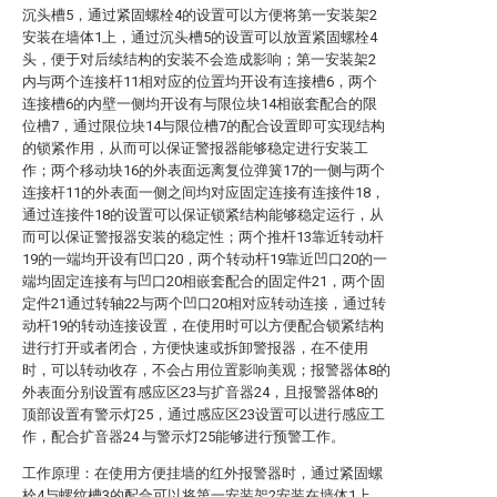
沉头槽5，通过紧固螺栓4的设置可以方便将第一安装架2
安装在墙体1上，通过沉头槽5的设置可以放置紧固螺栓4
头，便于对后续结构的安装不会造成影响；第一安装架2
内与两个连接杆11相对应的位置均开设有连接槽6，两个
连接槽6的内壁一侧均开设有与限位块14相嵌套配合的限
位槽7，通过限位块14与限位槽7的配合设置即可实现结构
的锁紧作用，从而可以保证警报器能够稳定进行安装工
作；两个移动块16的外表面远离复位弹簧17的一侧与两个
连接杆11的外表面一侧之间均对应固定连接有连接件18，
通过连接件18的设置可以保证锁紧结构能够稳定运行，从
而可以保证警报器安装的稳定性；两个推杆13靠近转动杆
19的一端均开设有凹口20，两个转动杆19靠近凹口20的一
端均固定连接有与凹口20相嵌套配合的固定件21，两个固
定件21通过转轴22与两个凹口20相对应转动连接，通过转
动杆19的转动连接设置，在使用时可以方便配合锁紧结构
进行打开或者闭合，方便快速或拆卸警报器，在不使用
时，可以转动收存，不会占用位置影响美观；报警器体8的
外表面分别设置有感应区23与扩音器24，且报警器体8的
顶部设置有警示灯25，通过感应区23设置可以进行感应工
作，配合扩音器24 与警示灯25能够进行预警工作。
工作原理：在使用方便挂墙的红外报警器时，通过紧固螺
栓4与螺纹槽3的配合可以将第一安装架2安装在墙体1上，