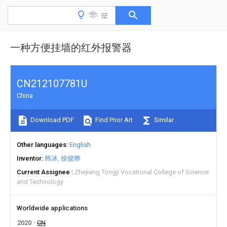
一种方便挂墙的红外报警器
CN212107781U
China
Download PDF
Find Prior Art
Similar
Other languages
English
Inventor
韩冰
徐骏骅
Current Assignee
Zhejiang Tongji Vocational College of Science
and Technology
Worldwide applications
2020
CN