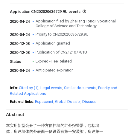
Application CN202020636729.9U events
Application filed by Zhejiang Tongji Vocational
2020-04-24
College of Science and Technology
Priority to CN202020636729.9U
2020-04-24
Application granted
2020-12-08
Publication of CN212107781U
2020-12-08
Expired - Fee Related
Status
Anticipated expiration
2030-04-24
Info
Cited by (1)
Legal events
Similar documents
Priority and
Related Applications
External links
Espacenet
Global Dossier
Discuss
Abstract
本实用新型公开了一种方便挂墙的红外报警器，包括墙
体，所述墙体的外表面一侧设置有第一安装架，所述第一