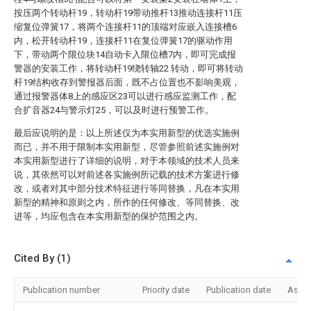
按压两个转动杆19，转动杆19带动推杆13推动连接杆11压
缩复位弹簧17，将两个连接杆11的顶端对应嵌入连接槽6
内，松开转动杆19，连接杆11在复位弹簧17的驱动作用
下，带动两个限位块14自动卡入限位槽7内，即可完成报
警器的安装工作，将转动杆19绕转轴22 转动，即可将转动
杆19结构收存到警报器后面，既不占位置也不影响美观，
通过报警器体8上的感应区23可以进行感应监测工作，配
合扩音器24与警示灯25，可以及时进行预警工作。
最后应说明的是：以上所述仅为本实用新型的优选实施例
而已，并不用于限制本实用新型，尽管参照前述实施例对
本实用新型进行了详细的说明，对于本领域的技术人员来
说，其依然可以对前述各实施例所记载的技术方案进行修
改，或者对其中部分技术特征进行等同替换，凡在本实用
新型的精神和原则之内，所作的任何修改、等同替换、改
进等，均应包含在本实用新型的保护范围之内。
Cited By (1)
Publication number
Priority date
Publication date
Assi