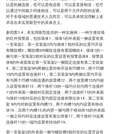
以是机械连接，也可以是电连接；可以是直接相连，也可
以通过中间媒介间接相连，可以是两个元件内部的连通。
对于本领域的普通技术人员而言，可以具体情况理解上述
术语在本实用新型中的具体含义。
参照图1-4，本实用新型提供的一种实施例：一种方便挂墙
的红外报警器，包括墙体1，墙体1的外表面一侧设置有第
一安装架2，第一安装架2内与墙体1 相对应的位置均开设
有螺纹槽3，螺纹槽3内螺纹连接有紧固螺栓4，墙体1的一
侧与第一安装架2相对应的位置设置有报警器体8，报警器
体8的外表面靠近第一安装架2一侧固定连接有第二安装架
9，第二安装架9内两侧位置对称开设有凹槽10，两个凹槽
10内均设置有连接杆11，第二安装架9内两侧位置均开设
有与两个凹槽10相连通的放置槽12，两个放置槽12内均嵌
入设置有推杆13，两个推杆13的一端均分别与两个连接杆
11的外表面一侧相对应固定连接，两个连接杆11的外表面
与推杆13相对应的位置均固定连接有限位块14，第二安装
架 9内均对称设置有内槽15，两个内槽15内均设置有移动
块16，且两个内槽15 的内壁一侧与两个移动块16的外表面
一侧之间均对应连接设置有复位弹簧17，两个推杆13远离
连接杆11的一端均设置有转动杆19。
第一安装架2的外表面一侧与螺纹槽3相对应的位置开设有