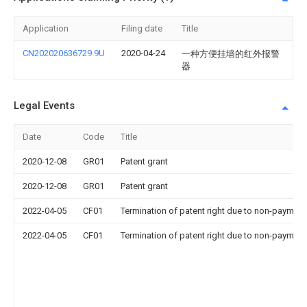
Application
Filing date
Title
CN202020636729.9U
2020-04-24
一种方便挂墙的红外报警
器
Legal Events
Date
Code
Title
2020-12-08
GR01
Patent grant
2020-12-08
GR01
Patent grant
2022-04-05
CF01
Termination of patent right due to non-payment
2022-04-05
CF01
Termination of patent right due to non-payment