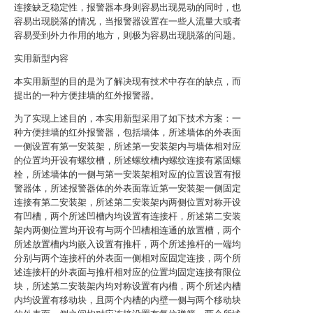
连接缺乏稳定性，报警器本身则容易出现晃动的同时，也
容易出现脱落的情况，当报警器设置在一些人流量大或者
容易受到外力作用的地方，则极为容易出现脱落的问题。
实用新型内容
本实用新型的目的是为了解决现有技术中存在的缺点，而
提出的一种方便挂墙的红外报警器。
为了实现上述目的，本实用新型采用了如下技术方案：一
种方便挂墙的红外报警器，包括墙体，所述墙体的外表面
一侧设置有第一安装架，所述第一安装架内与墙体相对应
的位置均开设有螺纹槽，所述螺纹槽内螺纹连接有紧固螺
栓，所述墙体的一侧与第一安装架相对应的位置设置有报
警器体，所述报警器体的外表面靠近第一安装架一侧固定
连接有第二安装架，所述第二安装架内两侧位置对称开设
有凹槽，两个所述凹槽内均设置有连接杆，所述第二安装
架内两侧位置均开设有与两个凹槽相连通的放置槽，两个
所述放置槽内均嵌入设置有推杆，两个所述推杆的一端均
分别与两个连接杆的外表面一侧相对应固定连接，两个所
述连接杆的外表面与推杆相对应的位置均固定连接有限位
块，所述第二安装架内均对称设置有内槽，两个所述内槽
内均设置有移动块，且两个内槽的内壁一侧与两个移动块