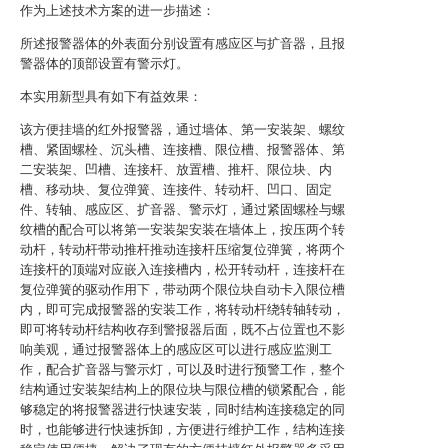
作为上述技术方案的进一步描述：
所述报警器体的外表面分别设置有感应区与扩音器，且报
警器体的顶部设置有警示灯。
本实用新型具有如下有益效果：
该方便挂墙的红外报警器，通过墙体、第一安装架、螺纹
槽、紧固螺栓、沉头槽、连接槽、限位槽、报警器体、第
二安装架、凹槽、连接杆、放置槽、推杆、限位块、内
槽、移动块、复位弹簧、连接件、转动杆、凹口、固定
件、转轴、感应区、扩音器、警示灯，通过紧固螺栓与螺
纹槽的配合可以将第一安装架安装在墙体上，按压两个转
动杆，转动杆带动推杆推动连接杆压缩复位弹簧，将两个
连接杆的顶端对应嵌入连接槽内，松开转动杆，连接杆在
复位弹簧的驱动作用下，带动两个限位块自动卡入限位槽
内，即可完成报警器的安装工作，将转动杆绕转轴转动，
即可将转动杆结构收存到警报器后面，既不占位置也不影
响美观，通过报警器体上的感应区可以进行感应监测工
作，配合扩音器与警示灯，可以及时进行预警工作，整个
结构通过安装架结构上的限位块与限位槽的锁紧配合，能
够稳定的将报警器进行快速安装，同时结构连接稳定的同
时，也能够进行快速拆卸，方便进行维护工作，结构连接