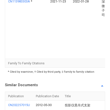
CN113983303A
*
2021-11-23
2022-01-28
深圳
微智
子有
司
Family To Family Citations
* Cited by examiner, † Cited by third party, ‡ Family to family citation
Similar Documents
Publication
Publication Date
Title
CN202257015U
2012-05-30
投影仪悬吊式支架