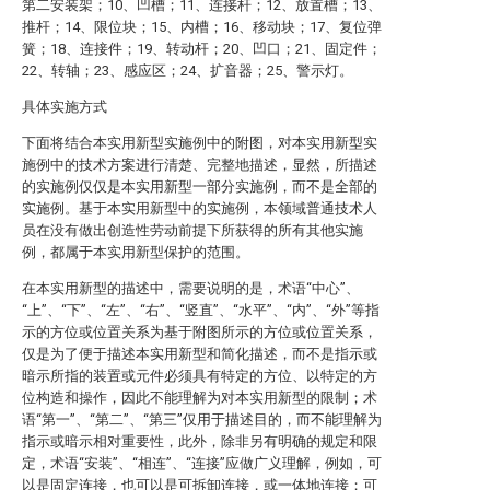
第二安装架；10、凹槽；11、连接杆；12、放置槽；13、
推杆；14、限位块；15、内槽；16、移动块；17、复位弹
簧；18、连接件；19、转动杆；20、凹口；21、固定件；
22、转轴；23、感应区；24、扩音器；25、警示灯。
具体实施方式
下面将结合本实用新型实施例中的附图，对本实用新型实
施例中的技术方案进行清楚、完整地描述，显然，所描述
的实施例仅仅是本实用新型一部分实施例，而不是全部的
实施例。基于本实用新型中的实施例，本领域普通技术人
员在没有做出创造性劳动前提下所获得的所有其他实施
例，都属于本实用新型保护的范围。
在本实用新型的描述中，需要说明的是，术语“中心”、
“上”、“下”、“左”、“右”、“竖直”、“水平”、“内”、“外”等指
示的方位或位置关系为基于附图所示的方位或位置关系，
仅是为了便于描述本实用新型和简化描述，而不是指示或
暗示所指的装置或元件必须具有特定的方位、以特定的方
位构造和操作，因此不能理解为对本实用新型的限制；术
语“第一”、“第二”、“第三”仅用于描述目的，而不能理解为
指示或暗示相对重要性，此外，除非另有明确的规定和限
定，术语“安装”、“相连”、“连接”应做广义理解，例如，可
以是固定连接，也可以是可拆卸连接，或一体地连接；可