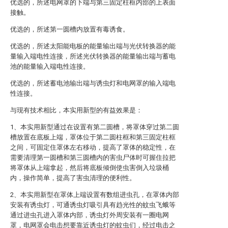
优选的，所述电网罩的下端与第三固定柱框内部的上表面
接触。
优选的，所述第一圆槽内放置有毒诱食。
优选的，所述太阳能电板的能量输出端与光伏转换器的能
量输入端电性连接，所述光伏转换器的能量输出端与蓄电
池的能量输入端电性连接。
优选的，所述蓄电池输出端与诱虫灯和电网罩的输入端电
性连接。
与现有技术相比，本实用新型的有益效果是：
1、本实用新型通过在设置有第二圆槽，将罩体穿过第二圆
槽放置在底板上端，罩体位于第二圆柱框和第三固定柱框
之间，可固定住罩体左右移动，提高了罩体的稳定性，在
需要清理第一圆槽和第三圆槽内的害虫尸体时可握住拉把
将罩体从上端拿起，然后将底板倾倒使虫害倒入垃圾桶
内，操作简单，提高了害虫清理的便利性。
2、本实用新型在罩体上端设置有数组进虫孔，在罩体内部
安装有诱虫灯，可通诱虫灯吸引具有趋光性的蚊虫飞蛾等
通过进虫孔进入罩体内部，诱虫灯外周安装有一圈电网
罩，电网罩会电击想要靠近诱虫灯的蚊虫们，经过电击之