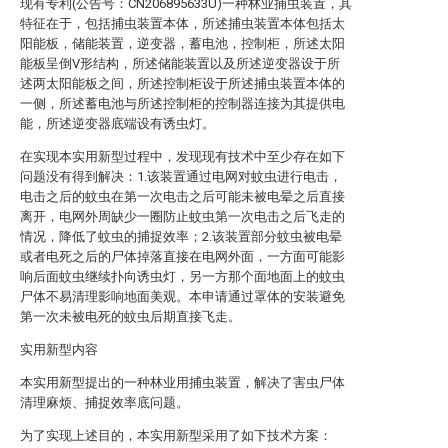
现有专利(公告号：CN206895633U)一种林业捕虫装置，其
特征在于，包括捕虫装置本体，所述捕虫装置本体包括太
阳能板，储能装置，逆变器，蓄电池，控制柜，所述太阳
能板呈倒V形结构，所述储能装置以及所述逆变器设于所
述两太阳能板之间，所述控制柜设于所述捕虫装置本体的
一侧，所述蓄电池与所述控制柜的控制器连接为其提供电
能，所述逆变器底端设有诱虫灯。
在实现本实用新型过程中，发现现有技术中至少存在如下
问题没有得到解决：1.该装置通过电网对蚊虫进行电击，
电击之后的蚊虫在第一次电击之后可能未被电晕之后直接
离开，电网外周缺少一圈防止蚊虫第一次电击之后飞走的
情况，降低了蚊虫的捕捉效率；2.该装置部分蚊虫被电晕
或者电死之后的尸体掉落直接在电网外面，一方面可能影
响后面蚊虫继续扑向诱虫灯，另一方那个面地面上的蚊虫
尸体不易清理影响地面美观。本申请通过罩体的安装避免
第一次未被电死的蚊虫后期直接飞走。
实用新型内容
本实用新型提出的一种林业用捕虫装置，解决了害虫尸体
清理麻烦、捕捉效率底问题。
为了实现上述目的，本实用新型采用了如下技术方案：