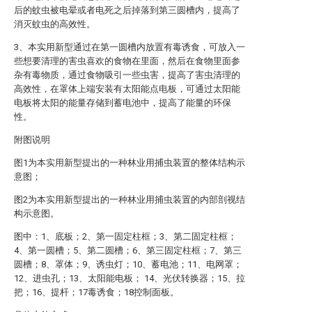
后的蚊虫被电晕或者电死之后掉落到第三圆槽内，提高了
消灭蚊虫的高效性。
3、本实用新型通过在第一圆槽内放置有毒诱食，可放入一
些想要清理的害虫喜欢的食物在里面，然后在食物里面参
杂有毒物质，通过食物吸引一些虫害，提高了害虫清理的
高效性，在罩体上端安装有太阳能点电板，可通过太阳能
电板将太阳的能量存储到蓄电池中，提高了能量的环保
性。
附图说明
图1为本实用新型提出的一种林业用捕虫装置的整体结构示
意图；
图2为本实用新型提出的一种林业用捕虫装置的内部剖视结
构示意图。
图中：1、底板；2、第一固定柱框；3、第二固定柱框；
4、第一圆槽；5、第二圆槽；6、第三固定柱框；7、第三
圆槽；8、罩体；9、诱虫灯；10、蓄电池；11、电网罩；
12、进虫孔；13、太阳能电板； 14、光伏转换器；15、拉
把；16、提杆；17毒诱食；18控制面板。