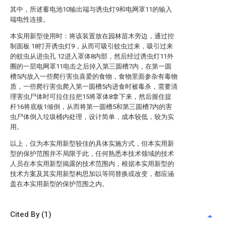
其中，所述蓄电池10输出端与诱虫灯9和电网罩11的输入
端电性连接。
本实用新型使用时：将该装置放在园林苗木旁边，通过控
制面板 18打开诱虫灯9，从而可吸引蚊虫过来，吸引过来
的蚊虫从进虫孔 12进入罩体8内部，然后经过诱虫灯11外
圈的一层电网罩11电击之后掉入第三圆槽7内，在第一圆
槽5内放入一些爬行害虫喜爱的食物，食物里面参杂有毒物
质，一些爬行害虫爬入第一圆槽5内进食时被毒杀，需要清
理害虫尸体时可拉住拉把15将罩体8拿下来，然后握住提
杆16将底板1倾倒，从而将第一圆槽5和第三圆槽7内的害
虫尸体倒入垃圾桶内处理，设计简单，成本较低，较为实
用。
以上，仅为本实用新型较佳的具体实施方式，但本实用新
型的保护范围并不局限于此，任何熟悉本技术领域的技术
人员在本实用新型揭露的技术范围内，根据本实用新型的
技术方案及其实用新型构思加以等同替换或改变，都应涵
盖在本实用新型的保护范围之内。
Cited By (1)