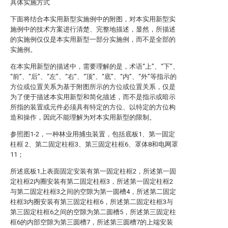
具体实施方式
下面将结合本实用新型实施例中的附图，对本实用新型实
施例中的技术方案进行清楚、完整地描述，显然，所描述
的实施例仅仅是本实用新型一部分实施例，而不是全部的
实施例。
在本实用新型的描述中，需要理解的是，术语“上”、“下”、
“前”、“后”、“左”、“右”、“顶”、“底”、“内”、“外”等指示的
方位或位置关系为基于附图所示的方位或位置关系，仅是
为了便于描述本实用新型和简化描述，而不是指示或暗示
所指的装置或元件必须具有特定的方位、以特定的方位构
造和操作，因此不能理解为对本实用新型的限制。
参照图1-2，一种林业用捕虫装置，包括底板1、第一固定
柱框 2、第二固定柱框3、第三固定柱框6、罩体8和电网罩
11；
所述底板1上表面固定安装有第一固定柱框2，所述第一固
定柱框2内圈安装有第二固定柱框3，所述第一固定柱框2
与第二固定柱框3之间的空隙为第一圆槽4，所述第二固定
柱框3内圈安装有第三固定柱框6，所述第二固定柱框3与
第三固定柱框6之间的空隙为第二圆槽5，所述第三固定柱
框6的内部空隙为第三圆槽7，所述第三圆槽7的上端安装