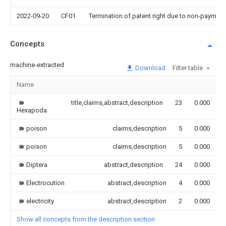
2022-09-20
CF01
Termination of patent right due to non-payment
Concepts
machine-extracted
Download
Filter table
Name
I
title,claims,abstract,description
23
0.000
Hexapoda
poison
claims,description
5
0.000
poison
claims,description
5
0.000
Diptera
abstract,description
24
0.000
Electrocution
abstract,description
4
0.000
electricity
abstract,description
2
0.000
Show all concepts from the description section