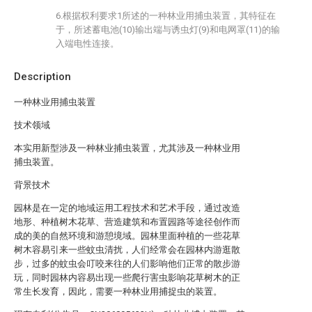
6.根据权利要求1所述的一种林业用捕虫装置，其特征在
于，所述蓄电池(10)输出端与诱虫灯(9)和电网罩(11)的输
入端电性连接。
Description
一种林业用捕虫装置
技术领域
本实用新型涉及一种林业捕虫装置，尤其涉及一种林业用
捕虫装置。
背景技术
园林是在一定的地域运用工程技术和艺术手段，通过改造
地形、种植树木花草、营造建筑和布置园路等途径创作而
成的美的自然环境和游憩境域。园林里面种植的一些花草
树木容易引来一些蚊虫清扰，人们经常会在园林内游逛散
步，过多的蚊虫会叮咬来往的人们影响他们正常的散步游
玩，同时园林内容易出现一些爬行害虫影响花草树木的正
常生长发育，因此，需要一种林业用捕捉虫的装置。