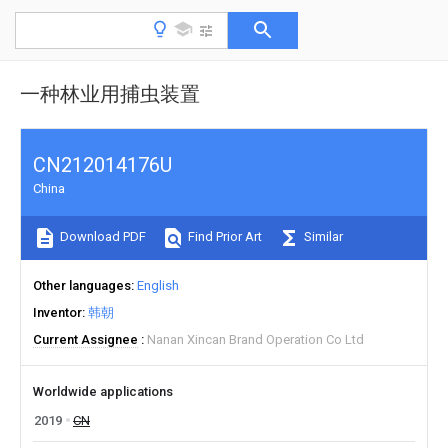
一种林业用捕虫装置
CN212014176U
China
Download PDF
Find Prior Art
Similar
Other languages
English
Inventor
韩朝
Current Assignee
Nanan Xincan Brand Operation Co Ltd
Worldwide applications
2019
CN