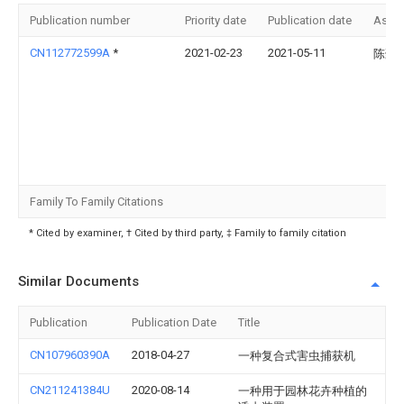
Publication number
Priority date
Publication date
Assi
CN112772599A
*
2021-02-23
2021-05-11
陈豪
Family To Family Citations
* Cited by examiner, † Cited by third party, ‡ Family to family citation
Similar Documents
Publication
Publication Date
Title
CN107960390A
2018-04-27
一种复合式害虫捕获机
CN211241384U
2020-08-14
一种用于园林花卉种植的