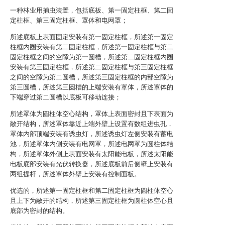
一种林业用捕虫装置，包括底板、第一固定柱框、第二固
定柱框、第三固定柱框、罩体和电网罩；
所述底板上表面固定安装有第一固定柱框，所述第一固定
柱框内圈安装有第二固定柱框，所述第一固定柱框与第二
固定柱框之间的空隙为第一圆槽，所述第二固定柱框内圈
安装有第三固定柱框，所述第二固定柱框与第三固定柱框
之间的空隙为第二圆槽，所述第三固定柱框的内部空隙为
第三圆槽，所述第三圆槽的上端安装有罩体，所述罩体的
下端穿过第二圆槽以底板可移动连接；
所述罩体为圆柱体空心结构，罩体上表面密封且下表面为
敞开结构，所述罩体靠近上端外壁上设置有数组进虫孔，
罩体内部顶端安装有诱虫灯，所述诱虫灯左侧安装有蓄电
池，所述罩体内侧安装有电网罩，所述电网罩为圆柱体结
构，所述罩体外侧上表面安装有太阳能电板，所述太阳能
电板底部安装有光伏转换器，所述底板前后侧壁上安装有
两组提杆，所述罩体外壁上安装有控制面板。
优选的，所述第一固定柱框和第二固定柱框为圆柱体空心
且上下为敞开的结构，所述第三固定柱框为圆柱体空心且
底部为密封的结构。