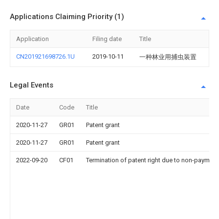
Applications Claiming Priority (1)
Application
Filing date
Title
CN201921698726.1U
2019-10-11
一种林业用捕虫装置
Legal Events
Date
Code
Title
2020-11-27
GR01
Patent grant
2020-11-27
GR01
Patent grant
2022-09-20
CF01
Termination of patent right due to non-payment