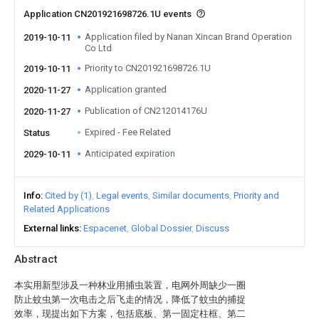
Application CN201921698726.1U events
Application filed by Nanan Xincan Brand Operation
2019-10-11
Co Ltd
Priority to CN201921698726.1U
2019-10-11
Application granted
2020-11-27
Publication of CN212014176U
2020-11-27
Expired - Fee Related
Status
Anticipated expiration
2029-10-11
Info
Cited by (1)
Legal events
Similar documents
Priority and
Related Applications
External links
Espacenet
Global Dossier
Discuss
Abstract
本实用新型涉及一种林业用捕虫装置，电网外周缺少一圈
防止蚊虫第一次电击之后飞走的情况，降低了蚊虫的捕捉
效率，现提出如下方案，包括底板、第一固定柱框、第二