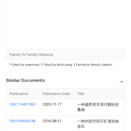
Family To Family Citations
* Cited by examiner, † Cited by third party, ‡ Family to family citation
Similar Documents
Publication
Publication Date
Title
CN211943136U
2020-11-17
一种越野房车用可翻转折
叠梯
CN105905024A
2016-08-31
一种内部空间可扩展的旅
居车