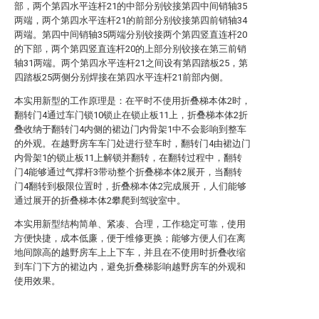
部，两个第四水平连杆21的中部分别铰接第四中间销轴35
两端，两个第四水平连杆21的前部分别铰接第四前销轴34
两端。第四中间销轴35两端分别铰接两个第四竖直连杆20
的下部，两个第四竖直连杆20的上部分别铰接在第三前销
轴31两端。两个第四水平连杆21之间设有第四踏板25，第
四踏板25两侧分别焊接在第四水平连杆21前部内侧。
本实用新型的工作原理是：在平时不使用折叠梯本体2时，
翻转门4通过车门锁10锁止在锁止板11上，折叠梯本体2折
叠收纳于翻转门4内侧的裙边门内骨架1中不会影响到整车
的外观。在越野房车车门处进行登车时，翻转门4由裙边门
内骨架1的锁止板11上解锁并翻转，在翻转过程中，翻转
门4能够通过气撑杆3带动整个折叠梯本体2展开，当翻转
门4翻转到极限位置时，折叠梯本体2完成展开，人们能够
通过展开的折叠梯本体2攀爬到驾驶室中。
本实用新型结构简单、紧凑、合理，工作稳定可靠，使用
方便快捷，成本低廉，便于维修更换；能够方便人们在离
地间隙高的越野房车上上下车，并且在不使用时折叠收缩
到车门下方的裙边内，避免折叠梯影响越野房车的外观和
使用效果。