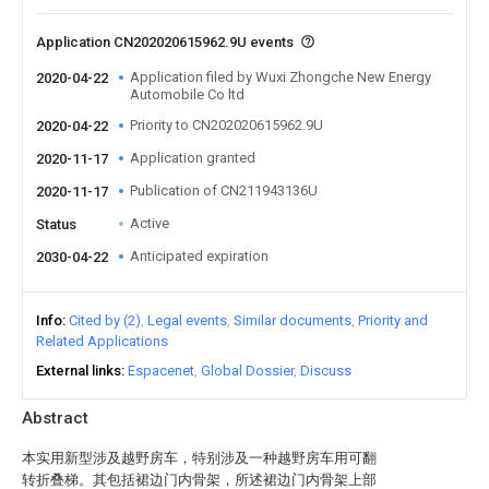
Application CN202020615962.9U events
Application filed by Wuxi Zhongche New Energy
2020-04-22
Automobile Co ltd
Priority to CN202020615962.9U
2020-04-22
Application granted
2020-11-17
Publication of CN211943136U
2020-11-17
Active
Status
Anticipated expiration
2030-04-22
Info
Cited by (2)
Legal events
Similar documents
Priority and
Related Applications
External links
Espacenet
Global Dossier
Discuss
Abstract
本实用新型涉及越野房车，特别涉及一种越野房车用可翻
转折叠梯。其包括裙边门内骨架，所述裙边门内骨架上部