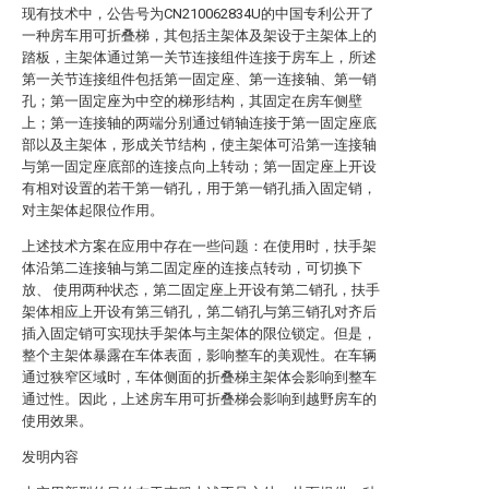
现有技术中，公告号为CN210062834U的中国专利公开了
一种房车用可折叠梯，其包括主架体及架设于主架体上的
踏板，主架体通过第一关节连接组件连接于房车上，所述
第一关节连接组件包括第一固定座、第一连接轴、第一销
孔；第一固定座为中空的梯形结构，其固定在房车侧壁
上；第一连接轴的两端分别通过销轴连接于第一固定座底
部以及主架体，形成关节结构，使主架体可沿第一连接轴
与第一固定座底部的连接点向上转动；第一固定座上开设
有相对设置的若干第一销孔，用于第一销孔插入固定销，
对主架体起限位作用。
上述技术方案在应用中存在一些问题：在使用时，扶手架
体沿第二连接轴与第二固定座的连接点转动，可切换下
放、 使用两种状态，第二固定座上开设有第二销孔，扶手
架体相应上开设有第三销孔，第二销孔与第三销孔对齐后
插入固定销可实现扶手架体与主架体的限位锁定。但是，
整个主架体暴露在车体表面，影响整车的美观性。在车辆
通过狭窄区域时，车体侧面的折叠梯主架体会影响到整车
通过性。因此，上述房车用可折叠梯会影响到越野房车的
使用效果。
发明内容