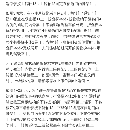
端部铰接上转轴12，上转轴12固定在裙边门内骨架1上。
如图3所示，在不使用折叠梯本体2时，翻转门4通过车门
锁10锁止在锁止板11上，折叠梯本体2折叠收纳于翻转门4
内侧的裙边门内骨架1中不会影响到整车的外观。折叠梯本
体2在使用时，翻转门4由裙边门内骨架1的锁止板11上解
锁并翻转，在翻转过程中，翻转门4能够通过气撑杆3带动
整个折叠梯本体2展开，当翻转门4翻转到极限位置时，折
叠梯本体2完成展开，人们能够通过展开的折叠梯本体2攀
爬到驾驶室中。
为了避免折叠状态的折叠梯本体2在裙边门内骨架1中晃
动，裙边门内骨架1内设有上限位架8，上限位架8位于上
转板6的转动路径上，如图3所示，当翻转门4锁止关闭
时，上转板6的第二端部紧靠在上限位架8上端面上。
如图1~2所示，为了进一步提高折叠状态的折叠梯本体2在
裙边门内骨架1中的稳定性，折叠梯本体2中部分别通过销
轴铰接三角板结构的下转板7的第一端部和第二端部，下转
板7的第三端部铰接下转轴13，下转轴13固定在裙边门内
骨架1上。裙边门内骨架1内设有下限位架9，下限位架9位
于下转板7的转动路径上，如图3所示，当翻转门4锁止关
闭时，下转板7的第二端部紧靠在下限位架9上端面上。