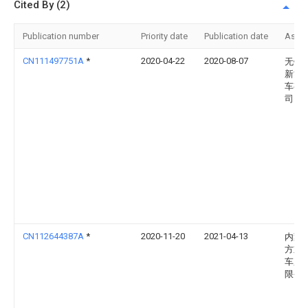
Cited By (2)
Publication number
Priority date
Publication date
Assi
CN111497751A
*
2020-04-22
2020-08-07
无锡
新能
车有
司
CN112644387A
*
2020-11-20
2021-04-13
内蒙
方重
车股
限公