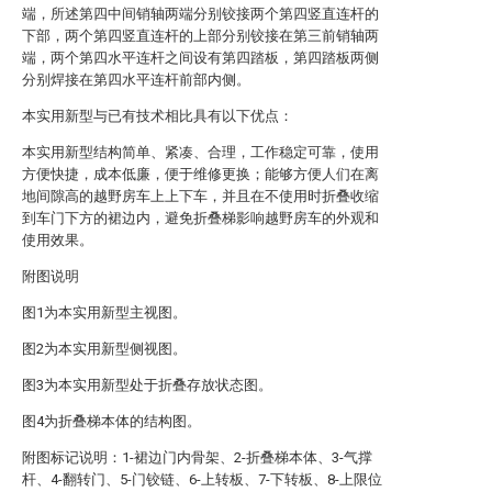
端，所述第四中间销轴两端分别铰接两个第四竖直连杆的
下部，两个第四竖直连杆的上部分别铰接在第三前销轴两
端，两个第四水平连杆之间设有第四踏板，第四踏板两侧
分别焊接在第四水平连杆前部内侧。
本实用新型与已有技术相比具有以下优点：
本实用新型结构简单、紧凑、合理，工作稳定可靠，使用
方便快捷，成本低廉，便于维修更换；能够方便人们在离
地间隙高的越野房车上上下车，并且在不使用时折叠收缩
到车门下方的裙边内，避免折叠梯影响越野房车的外观和
使用效果。
附图说明
图1为本实用新型主视图。
图2为本实用新型侧视图。
图3为本实用新型处于折叠存放状态图。
图4为折叠梯本体的结构图。
附图标记说明：1-裙边门内骨架、2-折叠梯本体、3-气撑
杆、4-翻转门、5-门铰链、6-上转板、7-下转板、8-上限位