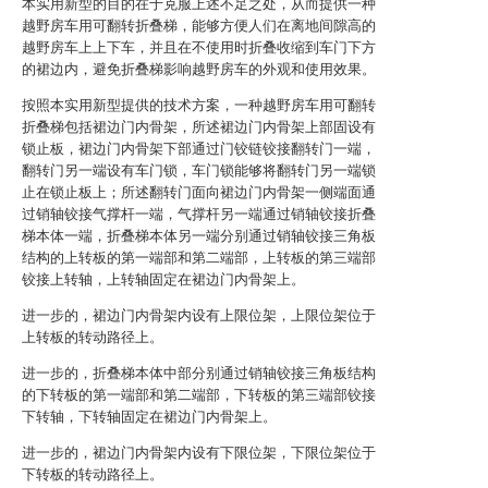
本实用新型的目的在于克服上述不足之处，从而提供一种
越野房车用可翻转折叠梯，能够方便人们在离地间隙高的
越野房车上上下车，并且在不使用时折叠收缩到车门下方
的裙边内，避免折叠梯影响越野房车的外观和使用效果。
按照本实用新型提供的技术方案，一种越野房车用可翻转
折叠梯包括裙边门内骨架，所述裙边门内骨架上部固设有
锁止板，裙边门内骨架下部通过门铰链铰接翻转门一端，
翻转门另一端设有车门锁，车门锁能够将翻转门另一端锁
止在锁止板上；所述翻转门面向裙边门内骨架一侧端面通
过销轴铰接气撑杆一端，气撑杆另一端通过销轴铰接折叠
梯本体一端，折叠梯本体另一端分别通过销轴铰接三角板
结构的上转板的第一端部和第二端部，上转板的第三端部
铰接上转轴，上转轴固定在裙边门内骨架上。
进一步的，裙边门内骨架内设有上限位架，上限位架位于
上转板的转动路径上。
进一步的，折叠梯本体中部分别通过销轴铰接三角板结构
的下转板的第一端部和第二端部，下转板的第三端部铰接
下转轴，下转轴固定在裙边门内骨架上。
进一步的，裙边门内骨架内设有下限位架，下限位架位于
下转板的转动路径上。