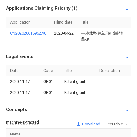
Applications Claiming Priority (1)
Application
Filing date
Title
CN202020615962.9U
2020-04-22
一种越野房车用可翻转折
叠梯
Legal Events
Date
Code
Title
Description
2020-11-17
GR01
Patent grant
2020-11-17
GR01
Patent grant
Concepts
machine-extracted
Download
Filter table
Name
Im