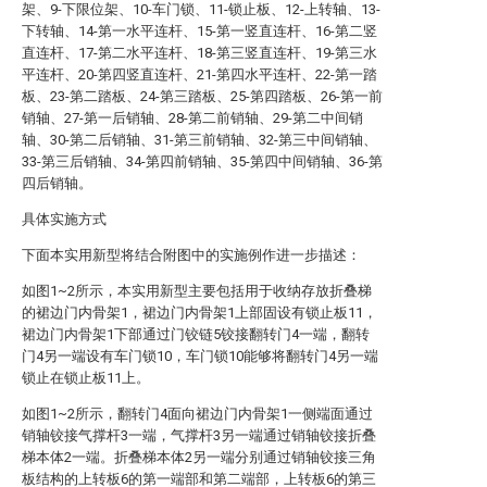
架、9-下限位架、10-车门锁、11-锁止板、12-上转轴、13-
下转轴、14-第一水平连杆、15-第一竖直连杆、16-第二竖
直连杆、17-第二水平连杆、18-第三竖直连杆、19-第三水
平连杆、20-第四竖直连杆、21-第四水平连杆、22-第一踏
板、23-第二踏板、24-第三踏板、25-第四踏板、26-第一前
销轴、27-第一后销轴、28-第二前销轴、29-第二中间销
轴、30-第二后销轴、31-第三前销轴、32-第三中间销轴、
33-第三后销轴、34-第四前销轴、35-第四中间销轴、36-第
四后销轴。
具体实施方式
下面本实用新型将结合附图中的实施例作进一步描述：
如图1~2所示，本实用新型主要包括用于收纳存放折叠梯
的裙边门内骨架1，裙边门内骨架1上部固设有锁止板11，
裙边门内骨架1下部通过门铰链5铰接翻转门4一端，翻转
门4另一端设有车门锁10，车门锁10能够将翻转门4另一端
锁止在锁止板11上。
如图1~2所示，翻转门4面向裙边门内骨架1一侧端面通过
销轴铰接气撑杆3一端，气撑杆3另一端通过销轴铰接折叠
梯本体2一端。折叠梯本体2另一端分别通过销轴铰接三角
板结构的上转板6的第一端部和第二端部，上转板6的第三