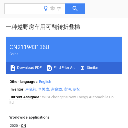
一种越野房车用可翻转折叠梯
CN211943136U
China
Download PDF
Find Prior Art
Similar
Other languages
English
Inventor
卢晓莉
李关成
谢骁杰
高鸿
胡忆
Current Assignee
Wuxi Zhongche New Energy Automobile Co
ltd
Worldwide applications
2020
CN