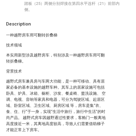
踏板（25）两侧分别焊接在第四水平连杆（21）前部内
侧。
Description
一种越野房车用可翻转折叠梯
技术领域
本实用新型涉及越野房车，特别涉及一种越野房车用可翻
转折叠梯。
背景技术
越野式房车兼具房与车两大功能，是一种可移动、具有居
家必备的基本设施的越野车种。其车上的居家设施可包括
卧具、炉具、冰箱、橱柜、沙发、餐桌椅、盥洗设施、 空
调、电视、音响等家具和电器，可分为驾驶区域、起居区
域、卧室区域、卫生区域、厨房区域 等，房车是集“衣、
食、住、行”于一身，实现“生活中旅行，旅行中生活”的时
尚产品。 越野式房车因越野通过性要求，客舱门一般离地
高度接近一米，其离地高度较高，导致人们需要借助梯子
才能正常上下房车。