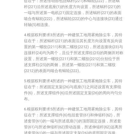
征在于：所述传动部包括蜗杆(221)和蜗轮(222)，所述蜗
杆(221)沿所述底座(1)的长度方向设置，所述蜗杆(221)的
一端与所述第一电机(21)固定连接，所述蜗杆(221)的表面
啮合有蜗轮(222)，所述蜗轮(222)的中心与连接块(23)通过
转轴(5)相连接。
4.根据权利要求3所述的一种建筑工地用雾炮除尘车，其特
征在于：所述蜗杆(221)的表面沿其长度方向设置有反向设
置的第一螺纹(2211)和第二螺纹(2212)，所述连接块(23)与
连接杆(24)均为两个，且位于所述支撑柱(25)的两侧并对称
设置，所述第一螺纹(2211)和第二螺纹(2212)分别位于所
述支撑柱(25)的两侧，所述第一螺纹(2211)和第二螺纹
(2212)的表面均啮合有蜗轮(222)。
5.根据权利要求4所述的一种建筑工地用雾炮除尘车，其特
征在于：所述固定支架(26)与底座(1)之间还设置有支撑组
件(6)，所述支撑组件(6)沿所述固定支架(26)的周向均匀分
布。
6.根据权利要求5所述的一种建筑工地用雾炮除尘车，其特
征在于：所述支撑组件(6)包括套管(61)和伸缩杆(62)，所
述套管(61)的一端与所述底座(1)的顶部固定连接，所述套
管(61)与所述伸缩杆(62)滑动连接，所述伸缩杆(62)远离所
述套管(61)的一端与所述固定支架(26)的底部固定连接。