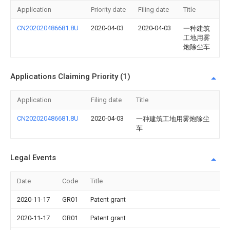
Application
Priority date
Filing date
Title
CN202020486681.8U
2020-04-03
2020-04-03
一种建筑
工地用雾
炮除尘车
Applications Claiming Priority (1)
Application
Filing date
Title
CN202020486681.8U
2020-04-03
一种建筑工地用雾炮除尘
车
Legal Events
Date
Code
Title
2020-11-17
GR01
Patent grant
2020-11-17
GR01
Patent grant