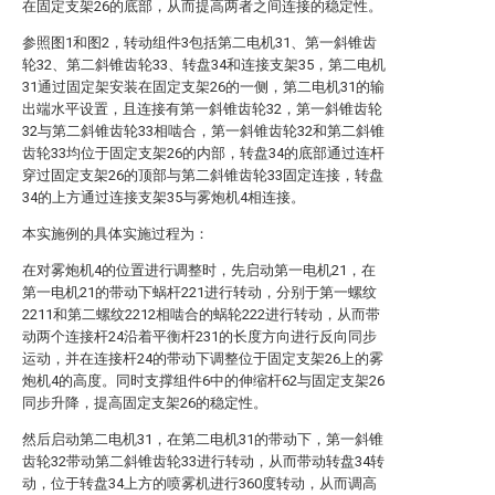
在固定支架26的底部，从而提高两者之间连接的稳定性。
参照图1和图2，转动组件3包括第二电机31、第一斜锥齿
轮32、第二斜锥齿轮33、转盘34和连接支架35，第二电机
31通过固定架安装在固定支架26的一侧，第二电机31的输
出端水平设置，且连接有第一斜锥齿轮32，第一斜锥齿轮
32与第二斜锥齿轮33相啮合，第一斜锥齿轮32和第二斜锥
齿轮33均位于固定支架26的内部，转盘34的底部通过连杆
穿过固定支架26的顶部与第二斜锥齿轮33固定连接，转盘
34的上方通过连接支架35与雾炮机4相连接。
本实施例的具体实施过程为：
在对雾炮机4的位置进行调整时，先启动第一电机21，在
第一电机21的带动下蜗杆221进行转动，分别于第一螺纹
2211和第二螺纹2212相啮合的蜗轮222进行转动，从而带
动两个连接杆24沿着平衡杆231的长度方向进行反向同步
运动，并在连接杆24的带动下调整位于固定支架26上的雾
炮机4的高度。同时支撑组件6中的伸缩杆62与固定支架26
同步升降，提高固定支架26的稳定性。
然后启动第二电机31，在第二电机31的带动下，第一斜锥
齿轮32带动第二斜锥齿轮33进行转动，从而带动转盘34转
动，位于转盘34上方的喷雾机进行360度转动，从而调高