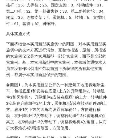
接杆；25、支撑柱；26、固定支架；3、转动组件；31、
第二电机；32、第一斜锥齿轮；33、第二斜锥齿轮；34、
转盘；35、连接支架；4、雾炮机；5、转轴；6、支撑组
件；61、套管；62、伸缩杆。
具体实施方式
下面将结合本实用新型实施例中的附图，对本实用新型实
施例中的技术方案进行清楚、完整地描述，显然，所描述
的实施例仅仅是本实用新型一部分实施例，而不是全部的
实施例。基于本实用新型中的实施例，本领域普通技术人
员在没有作出创造性劳动前提下所获得的所有其他实施
例，都属于本实用新型保护的范围。
参照图1，为本实用新型公开的一种建筑工地用雾炮除尘
车，包括底座1和安装在底座1上方的升降组件2、转动组
件3和雾炮机4。升降组件2安装在底座1的上方，转动组件
3安装在升降组件2的上方，雾炮机4安装在转动组件3的上
方。底座1的下方的四角均设置有车轮11，方便进行移
动，在升降组件2的带动下，调整转动组件3和雾炮机4的
高度，在转动组件3的带动下，调整雾炮机4的角度，从而
扩大雾炮机4的喷洒范围，方便使用。