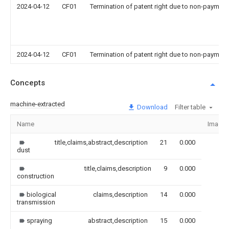
2024-04-12
CF01
Termination of patent right due to non-payment
2024-04-12
CF01
Termination of patent right due to non-payment
Concepts
machine-extracted
Download
Filter table
Name
Image
title,claims,abstract,description
21
0.000
dust
title,claims,description
9
0.000
construction
biological
claims,description
14
0.000
transmission
spraying
abstract,description
15
0.000