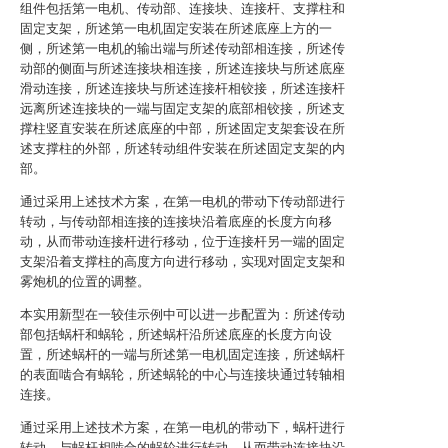
组件包括第一电机、传动部、连接块、连接杆、支撑柱和
固定支架，所述第一电机固定安装在所述底座上方的一
侧，所述第一电机的输出端与所述传动部相连接，所述传
动部的侧面与所述连接块相连接，所述连接块与所述底座
滑动连接，所述连接块与所述连接杆相铰接，所述连接杆
远离所述连接块的一端与固定支架的底部相铰接，所述支
撑柱竖直安装在所述底座的中部，所述固定支架套设在所
述支撑柱的外部，所述转动组件安装在所述固定支架的内
部。
通过采用上述技术方案，在第一电机的带动下传动部进行
转动，与传动部相连接的连接块沿着底座的长度方向移
动，从而带动连接杆进行移动，位于连接杆另一端的固定
支架沿着支撑柱的高度方向进行移动，实现对固定支架和
雾炮机的位置的调整。
本实用新型在一较佳示例中可以进一步配置为：所述传动
部包括蜗杆和蜗轮，所述蜗杆沿所述底座的长度方向设
置，所述蜗杆的一端与所述第一电机固定连接，所述蜗杆
的表面啮合有蜗轮，所述蜗轮的中心与连接块通过转轴相
连接。
通过采用上述技术方案，在第一电机的带动下，蜗杆进行
转动，与蜗杆相啮合的蜗轮进行转动，从而带动连接块沿