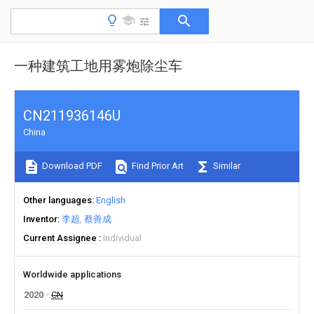
一种建筑工地用雾炮除尘车
CN211936146U
China
Download PDF
Find Prior Art
Similar
Other languages
English
Inventor
李超
蔡善成
Current Assignee
Individual
Worldwide applications
2020
CN