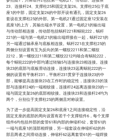
参照图1，升降组件2包括第一电机21、传动部、连接块
23、连接杆24、支撑柱25和固定支架26。支撑柱25位于底
座1的中部，固定支架26的中部开设有通孔，固定支架26
套设在支撑柱25的外部。第一电机21通过固定座12安装在
底座1的上方，其输出端水平设置，第一电机21的输出端
与传动部相连接，传动部包括蜗杆221和蜗轮222，蜗杆
221的一端与第一电机21的输出端焊接在一起，蜗杆221的
另一端通过轴承座与底板相连接。蜗杆221在支撑柱25的
两侧分别设置有互为反向的第一螺纹2211和第二螺纹
2212，第一螺纹2211和第二螺纹2212均啮合有蜗轮222，
每个蜗轮222的中部均通过转轴5与连接块23相连接。连接
块23的底部与底板滑动连接，连接块23远离蜗轮222的一
侧的设置有平衡杆231，平衡杆231贯穿于连接块23的中
部，能够提高连接块23在工作时的稳定性，连接块23的顶
部与连接杆24的一端相铰接，连接杆24远离连接块23的一
端与固定支架26的底部相铰接。连接块23和连接杆24均为
两个，分别位于支撑柱25的两侧且对称设置。
为了进一步提高固定支架26和底座1之间连接稳定性，沿
固定支座的底部的周向设置有若干个支撑组件6，每个支撑
组件6均包括外部的套管61和内部的伸缩杆62，套管61的
一端与底座1的顶部相焊接，另一端套设在伸缩杆62的外
部且两者之间滑动连接，伸缩杆62远离套管61的一端焊接