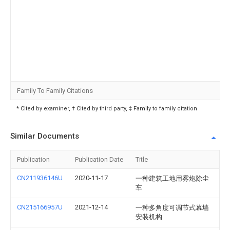
Family To Family Citations
* Cited by examiner, † Cited by third party, ‡ Family to family citation
Similar Documents
Publication
Publication Date
Title
CN211936146U
2020-11-17
一种建筑工地用雾炮除尘
车
CN215166957U
2021-12-14
一种多角度可调节式幕墙
安装机构