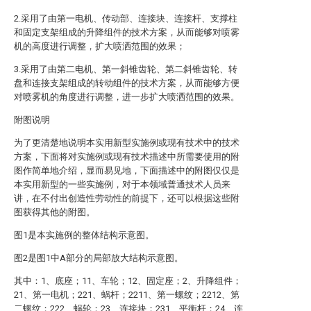
2.采用了由第一电机、传动部、连接块、连接杆、支撑柱
和固定支架组成的升降组件的技术方案，从而能够对喷雾
机的高度进行调整，扩大喷洒范围的效果；
3.采用了由第二电机、第一斜锥齿轮、第二斜锥齿轮、转
盘和连接支架组成的转动组件的技术方案，从而能够方便
对喷雾机的角度进行调整，进一步扩大喷洒范围的效果。
附图说明
为了更清楚地说明本实用新型实施例或现有技术中的技术
方案，下面将对实施例或现有技术描述中所需要使用的附
图作简单地介绍，显而易见地，下面描述中的附图仅仅是
本实用新型的一些实施例，对于本领域普通技术人员来
讲，在不付出创造性劳动性的前提下，还可以根据这些附
图获得其他的附图。
图1是本实施例的整体结构示意图。
图2是图1中A部分的局部放大结构示意图。
其中：1、底座；11、车轮；12、固定座；2、升降组件；
21、第一电机；221、蜗杆；2211、第一螺纹；2212、第
二螺纹；222、蜗轮；23、连接块；231、平衡杆；24、连