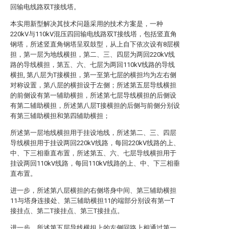
回输电线路双T接线塔。
本实用新型解决其技术问题采用的技术方案是，一种
220kV与110kV混压四回输电线路双T接线塔，包括竖直角
钢塔，所述竖直角钢塔呈双鼓型，从上自下依次设有8层横
担，第一层为地线横担，第二、三、四层为两回220kV线
路的导线横担，第五、六、七层为两回110kV线路的导线
横担, 第八层为T接横担，第一至第七层的横担均为左右侧
对称设置，第八层的横担设于左侧；所述第五层导线横担
的前侧设有第一辅助横担，所述第七层导线横担的后侧设
有第二辅助横担，所述第八层T接横担的后侧与前侧分别设
有第三辅助横担和第四辅助横担；
所述第一层地线横担用于挂设地线，所述第二、三、四层
导线横担用于挂设两回220kV线路，每回220kV线路的上、
中、下三相垂直布置，所述第五、六、七层导线横担用于
挂设两回110kV线路，每回110kV线路的上、中、下三相垂
直布置。
进一步，所述第八层横担的右侧塔身中间、第三辅助横担
11与塔身连接处、第三辅助横担11的端部分别设有第一T
接挂点、第二T接挂点、第三T接挂点。
进一步，所述第五层导线横担上的左侧回路上相通过第一