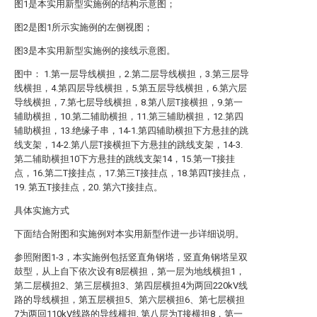
图1是本实用新型实施例的结构示意图；
图2是图1所示实施例的左侧视图；
图3是本实用新型实施例的接线示意图。
图中： 1.第一层导线横担，2.第二层导线横担，3.第三层导
线横担，4.第四层导线横担，5.第五层导线横担，6.第六层
导线横担，7.第七层导线横担，8.第八层T接横担，9.第一
辅助横担，10.第二辅助横担，11.第三辅助横担，12.第四
辅助横担，13.绝缘子串，14-1.第四辅助横担下方悬挂的跳
线支架，14-2.第八层T接横担下方悬挂的跳线支架，14-3.
第二辅助横担10下方悬挂的跳线支架14，15.第一T接挂
点，16.第二T接挂点，17.第三T接挂点，18.第四T接挂点，
19. 第五T接挂点，20. 第六T接挂点。
具体实施方式
下面结合附图和实施例对本实用新型作进一步详细说明。
参照附图1-3，本实施例包括竖直角钢塔，竖直角钢塔呈双
鼓型，从上自下依次设有8层横担，第一层为地线横担1，
第二层横担2、第三层横担3、第四层横担4为两回220kV线
路的导线横担，第五层横担5、第六层横担6、第七层横担
7为两回110kV线路的导线横担, 第八层为T接横担8，第一