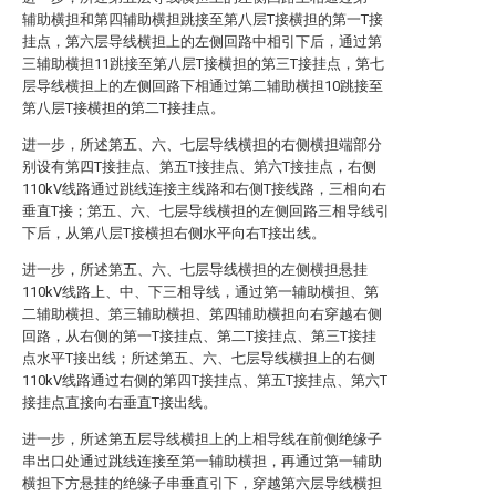
辅助横担和第四辅助横担跳接至第八层T接横担的第一T接
挂点，第六层导线横担上的左侧回路中相引下后，通过第
三辅助横担11跳接至第八层T接横担的第三T接挂点，第七
层导线横担上的左侧回路下相通过第二辅助横担10跳接至
第八层T接横担的第二T接挂点。
进一步，所述第五、六、七层导线横担的右侧横担端部分
别设有第四T接挂点、第五T接挂点、第六T接挂点，右侧
110kV线路通过跳线连接主线路和右侧T接线路，三相向右
垂直T接；第五、六、七层导线横担的左侧回路三相导线引
下后，从第八层T接横担右侧水平向右T接出线。
进一步，所述第五、六、七层导线横担的左侧横担悬挂
110kV线路上、中、下三相导线，通过第一辅助横担、第
二辅助横担、第三辅助横担、第四辅助横担向右穿越右侧
回路，从右侧的第一T接挂点、第二T接挂点、第三T接挂
点水平T接出线；所述第五、六、七层导线横担上的右侧
110kV线路通过右侧的第四T接挂点、第五T接挂点、第六T
接挂点直接向右垂直T接出线。
进一步，所述第五层导线横担上的上相导线在前侧绝缘子
串出口处通过跳线连接至第一辅助横担，再通过第一辅助
横担下方悬挂的绝缘子串垂直引下，穿越第六层导线横担