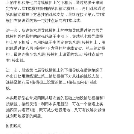
上的中相和第七层导线横担上的下相后，通过绝缘子串固
定在第八层T接横担前侧的第四辅助横担上，再用跳线通过
第四辅助横担下方悬挂的跳线支架，最终连接至第八层T接
横担右侧设置的第一T接挂点后向右T接出线。
进一步，所述第六层导线横担上的中相导线通过第六层导
线横担外伸悬挂的耐张绝缘子串引下，穿越第七层导线横
担上的下相后，再用绝缘子串固定在第八层T接横担上，用
跳线通过第八层T接横担下方悬挂的跳线支架、第三辅助横
担，最终连接至第八层T接横担上设置的第三T接挂点后向
右T接出线。
进一步，所述第七层导线横担上的下相导线在后侧绝缘子
串出口处用跳线通过第二辅助横担下方悬挂的跳线支架，
连接至第八层T接横担上设置的第二T接挂点向右T接出
线。
本实用新型在常规四回共塔布置的基础上增设辅助横担和T
接横担，接线灵活；利用本实用新型，可在一个整塔上实
施四回共塔双T接，既可减少建设用地，又可有效解决城镇
规划用地紧张的问题。
附图说明