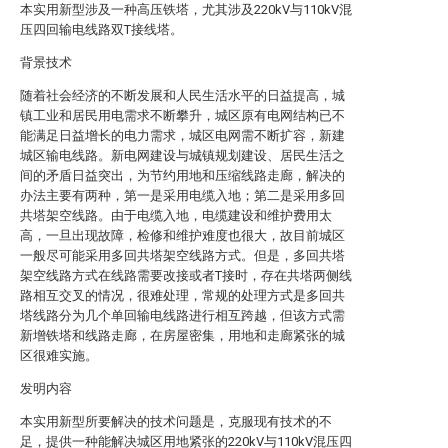
本实用新型涉及一种高压铁塔，尤其涉及220kV与110kV混
压四回输电线路双T接线塔。
背景技术
随着社会经济的不断发展和人民生活水平的日益提高，城
镇工业和居民用电需求不断攀升，城区原有电网结构已不
能满足日益增长的电力需求，城区电网需不断扩容，新建
城区输电线路。新电网建设与城镇规划建设、居民生活之
间的矛盾日益突出，为节约用地和压缩线路走廊，解决的
办法主要有两种，第一是采用电缆入地；第二是采用多回
共塔架空线路。由于电缆入地，电缆建设和维护费用太
高，一旦出现故障，检修和维护难度也很大，故目前城区
一般尽可能采用多回共塔架空线路方式。但是，多回共塔
架空线路方式在线路需要改接或者T接时，存在共塔两侧线
路相互交叉的情况，很难处理，常规的处理方式是多回共
塔线路分为几个单回输电线路进行相互跨越，但该方式需
新增铁塔和线路走廊，在房屋密集，用地和走廊紧张的城
区很难实施。
发明内容
本实用新型所要解决的技术问题是，克服现有技术的不
足，提供一种能解决城区用地紧张的220kV与110kV混压四