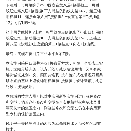
下相后，再用绝缘子串13固定在第八层T接横担上，用跳
线通过第八层T接横担8下方悬挂的跳线支架14-2、第三辅
助横担11，连接至第八层T接横担8上设置的第三T接挂点
17后向右T接出线。
第七层导线横担7上的下相导线在后侧绝缘子串出口处用跳
线通过第二辅助横担10下方悬挂的跳线支架14-3，连接至
第八层T接横担8上设置的第二T接挂点16向右T接出线。
最终，实现左侧回路三相水平向右T接。
本实施例采用四回共塔双T接布置方式，可在一个整塔上实
施，无须分塔实施，该方式既可减少建设用地，又可有效
解决城镇规划冲突。四回共塔双T接布置方式在常规四回共
塔布置的基础上增设辅助横担和T接横担，设计新颖，构思
巧妙，接线灵活。
本领域的技术人员可以对本实用新型实施例进行各种修改
和变型，倘若这些修改和变型在本实用新型权利要求及其
等同技术的范围之内，则这些修改和变型也仍在本实用新
型专利的保护范围之内。
说明书中未详细描述的内容为本领域技术人员公知的现有
技术。