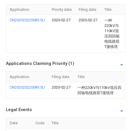
Application
Priority date
Filing date
Title
CN202020220085.5U
2020-02-27
2020-02-27
一种
220kV与
110kV混
压四回输
电线路双
T接线塔
Applications Claiming Priority (1)
Application
Filing date
Title
CN202020220085.5U
2020-02-27
一种220kV与110kV混压四
回输电线路双T接线塔
Legal Events
Date
Code
Title