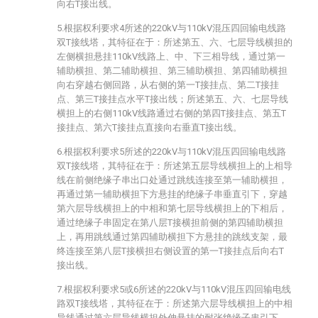
向右T接出线。
5.根据权利要求4所述的220kV与110kV混压四回输电线路
双T接线塔，其特征在于：所述第五、六、七层导线横担的
左侧横担悬挂110kV线路上、中、下三相导线，通过第一
辅助横担、第二辅助横担、第三辅助横担、第四辅助横担
向右穿越右侧回路，从右侧的第一T接挂点、第二T接挂
点、第三T接挂点水平T接出线；所述第五、六、七层导线
横担上的右侧110kV线路通过右侧的第四T接挂点、第五T
接挂点、第六T接挂点直接向右垂直T接出线。
6.根据权利要求5所述的220kV与110kV混压四回输电线路
双T接线塔，其特征在于：所述第五层导线横担上的上相导
线在前侧绝缘子串出口处通过跳线连接至第一辅助横担，
再通过第一辅助横担下方悬挂的绝缘子串垂直引下，穿越
第六层导线横担上的中相和第七层导线横担上的下相后，
通过绝缘子串固定在第八层T接横担前侧的第四辅助横担
上，再用跳线通过第四辅助横担下方悬挂的跳线支架，最
终连接至第八层T接横担右侧设置的第一T接挂点后向右T
接出线。
7.根据权利要求5或6所述的220kV与110kV混压四回输电线
路双T接线塔，其特征在于：所述第六层导线横担上的中相
导线通过第六层导线横担外伸悬挂的耐张绝缘子串引下，