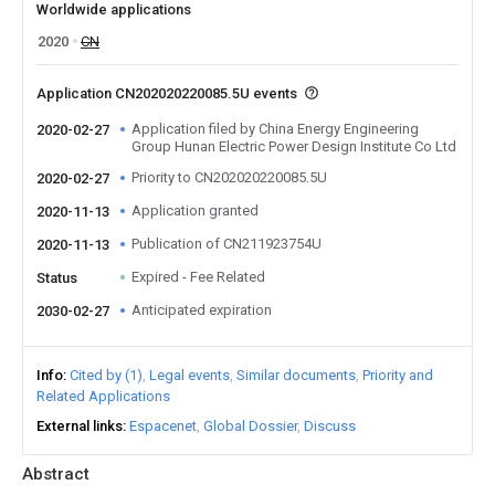
Worldwide applications
2020
CN
Application CN202020220085.5U events
Application filed by China Energy Engineering
2020-02-27
Group Hunan Electric Power Design Institute Co Ltd
Priority to CN202020220085.5U
2020-02-27
Application granted
2020-11-13
Publication of CN211923754U
2020-11-13
Expired - Fee Related
Status
Anticipated expiration
2030-02-27
Info
Cited by (1)
Legal events
Similar documents
Priority and
Related Applications
External links
Espacenet
Global Dossier
Discuss
Abstract