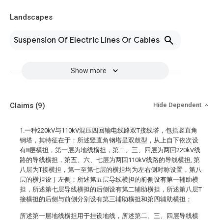
Landscapes
Suspension Of Electric Lines Or Cables
Show more
Claims
(9)
Hide Dependent
1.一种220kV与110kV混压四回输电线路双T接线塔，包括竖直角
钢塔，其特征在于：所述竖直角钢塔呈双鼓型，从上自下依次设
有8层横担，第一层为地线横担，第二、三、四层为两回220kV线
路的导线横担，第五、六、七层为两回110kV线路的导线横担, 第
八层为T接横担，第一至第七层的横担均为左右侧对称设置，第八
层的横担设于左侧；所述第五层导线横担的前侧设有第一辅助横
担，所述第七层导线横担的后侧设有第二辅助横担，所述第八层T
接横担的后侧与前侧分别设有第三辅助横担和第四辅助横担；
所述第一层地线横担用于挂设地线，所述第二、三、四层导线横