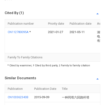
Cited By (1)
Publication number
Priority date
Publication date
Assi
CN112780095A
*
2021-01-27
2021-05-11
湖南
电力
有限
Family To Family Citations
* Cited by examiner, † Cited by third party, ‡ Family to family citation
Similar Documents
Publication
Publication Date
Title
CN103362343B
2015-09-09
一种同塔六回路杆塔