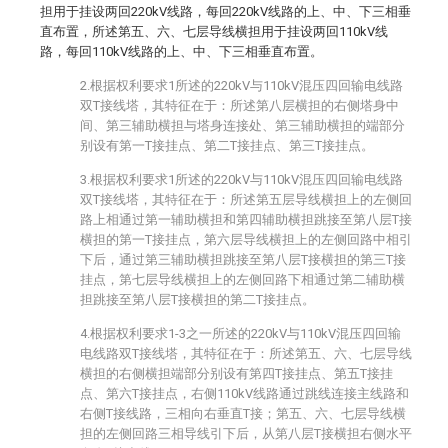
担用于挂设两回220kV线路，每回220kV线路的上、中、下三相垂
直布置，所述第五、六、七层导线横担用于挂设两回110kV线
路，每回110kV线路的上、中、下三相垂直布置。
2.根据权利要求1所述的220kV与110kV混压四回输电线路
双T接线塔，其特征在于：所述第八层横担的右侧塔身中
间、第三辅助横担与塔身连接处、第三辅助横担的端部分
别设有第一T接挂点、第二T接挂点、第三T接挂点。
3.根据权利要求1所述的220kV与110kV混压四回输电线路
双T接线塔，其特征在于：所述第五层导线横担上的左侧回
路上相通过第一辅助横担和第四辅助横担跳接至第八层T接
横担的第一T接挂点，第六层导线横担上的左侧回路中相引
下后，通过第三辅助横担跳接至第八层T接横担的第三T接
挂点，第七层导线横担上的左侧回路下相通过第二辅助横
担跳接至第八层T接横担的第二T接挂点。
4.根据权利要求1-3之一所述的220kV与110kV混压四回输
电线路双T接线塔，其特征在于：所述第五、六、七层导线
横担的右侧横担端部分别设有第四T接挂点、第五T接挂
点、第六T接挂点，右侧110kV线路通过跳线连接主线路和
右侧T接线路，三相向右垂直T接；第五、六、七层导线横
担的左侧回路三相导线引下后，从第八层T接横担右侧水平