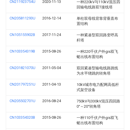
CN211923754U
2020-11-13
一种220kV与110kV混压四
回输电线路双T接线塔
CN205811293U
2016-12-14
单柱双母线背靠背垂直布
置结构
CN105155902B
2017-11-24
一种紧凑型双回路变呼高
杆塔
CN103354319B
2015-08-26
一种220千伏户外gis双飞
蜓出线布置结构
CN201821070U
2011-05-04
双回紧凑型输电线路跳线
为水平绕跳的转角塔
CN201797251U
2011-04-13
10kV城市电力配网高低杆
式架空设备
CN205502701U
2016-08-24
750kV与330kV混压四回路
0°～20°转角塔
CN103354320B
2015-08-26
一种110千伏户外gis双飞
蜓出线布置结构