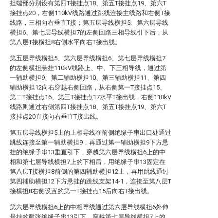
担端部分别设有第四T接挂点18、第五T接挂点19、第六T
接挂点20，右侧110kV线路通过跳线连接主线路和右侧T接
线路，三相向右垂直T接；第五层导线横担5、第六层导线
横担6、第七层导线横担7的左侧回路三相导线引下后，从
第八层T接横担8右侧水平向右T接出线。
第五层导线横担5、第六层导线横担6、第七层导线横担7
的左侧横担悬挂110kV线路上、中、下三相导线，通过第
一辅助横担9、第二辅助横担10、第三辅助横担11、第四
辅助横担12向右穿越右侧回路，从右侧第一T接挂点15、
第二T接挂点16、第三T接挂点17水平T接出线，右侧110kV
线路则通过右侧第四T接挂点18、第五T接挂点19、第六T
接挂点20直接向右垂直T接出线。
第五层导线横担5上的上相导线在前侧绝缘子串出口处通过
跳线连接至第一辅助横担9，再通过第一辅助横担9下方悬
挂的绝缘子串13垂直引下，穿越第六层导线横担6上的中
相和第七层导线横担7上的下相后，用绝缘子串13固定在
第八层T接横担8前侧的第四辅助横担12上，再用跳线通过
第四辅助横担12下方悬挂的跳线支架14-1，连接至第八层T
接横担8右侧设置的第一T接挂点15后向右T接出线。
第六层导线横担6上的中相导线通过第六层导线横担6外伸
悬挂的耐张绝缘子串13引下，穿越第七层导线横担7上的