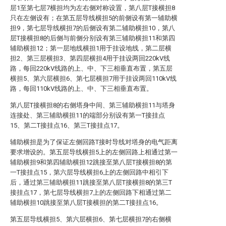
层1至第七层7横担均为左右侧对称设置，第八层T接横担8
只在左侧设有；在第五层导线横担5的前侧设有第一辅助横
担9，第七层导线横担7的后侧设有第二辅助横担10，第八
层T接横担8的后侧与前侧分别设有第三辅助横担11和第四
辅助横担12；第一层地线横担1用于挂设地线，第二层横
担2、第三层横担3、第四层横担4用于挂设两回220kV线
路，每回220kV线路的上、中、下三相垂直布置，第五层
横担5、第六层横担6、第七层横担7用于挂设两回110kV线
路，每回110kV线路的上、中、下三相垂直布置。
第八层T接横担8的右侧塔身中间、第三辅助横担11与塔身
连接处、第三辅助横担11的端部分别设有第一T接挂点
15、第二T接挂点16、第三T接挂点17。
辅助横担是为了保证左侧回路T接时导线对塔身的电气距离
要求增设的。第五层导线横担5上的左侧回路上相通过第一
辅助横担9和第四辅助横担12跳接至第八层T接横担8的第
一T接挂点15，第六层导线横担6上的左侧回路中相引下
后，通过第三辅助横担11跳接至第八层T接横担8的第三T
接挂点17，第七层导线横担7上的左侧回路下相通过第二
辅助横担10跳接至第八层T接横担的第二T接挂点16。
第五层导线横担5、第六层横担6、第七层横担7的右侧横