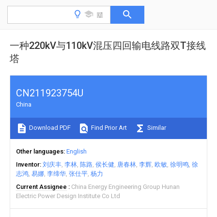
一种220kV与110kV混压四回输电线路双T接线
塔
CN211923754U
China
Download PDF
Find Prior Art
Similar
Other languages
English
Inventor
刘庆丰
李林
陈路
侯长健
唐春林
李辉
欧敏
徐明鸣
徐
志鸿
易娜
李缔华
张仕平
杨力
Current Assignee
China Energy Engineering Group Hunan
Electric Power Design Institute Co Ltd