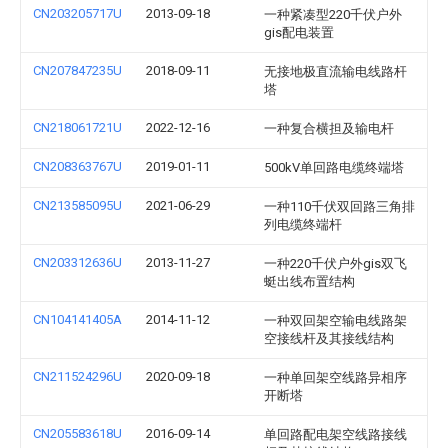
CN203205717U
2013-09-18
一种紧凑型220千伏户外
gis配电装置
CN207847235U
2018-09-11
无接地极直流输电线路杆
塔
CN218061721U
2022-12-16
一种复合横担及输电杆
CN208363767U
2019-01-11
500kV单回路电缆终端塔
CN213585095U
2021-06-29
一种110千伏双回路三角排
列电缆终端杆
CN203312636U
2013-11-27
一种220千伏户外gis双飞
蜓出线布置结构
CN104141405A
2014-11-12
一种双回架空输电线路架
空接线杆及其接线结构
CN211524296U
2020-09-18
一种单回架空线路异相序
开断塔
CN205583618U
2016-09-14
单回路配电架空线路接线