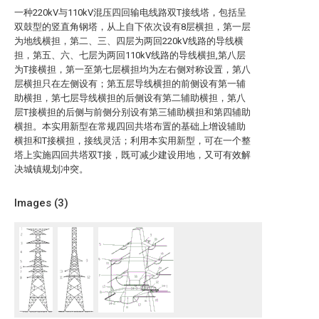
一种220kV与110kV混压四回输电线路双T接线塔，包括呈
双鼓型的竖直角钢塔，从上自下依次设有8层横担，第一层
为地线横担，第二、三、四层为两回220kV线路的导线横
担，第五、六、七层为两回110kV线路的导线横担,第八层
为T接横担，第一至第七层横担均为左右侧对称设置，第八
层横担只在左侧设有；第五层导线横担的前侧设有第一辅
助横担，第七层导线横担的后侧设有第二辅助横担，第八
层T接横担的后侧与前侧分别设有第三辅助横担和第四辅助
横担。本实用新型在常规四回共塔布置的基础上增设辅助
横担和T接横担，接线灵活；利用本实用新型，可在一个整
塔上实施四回共塔双T接，既可减少建设用地，又可有效解
决城镇规划冲突。
Images (
3
)