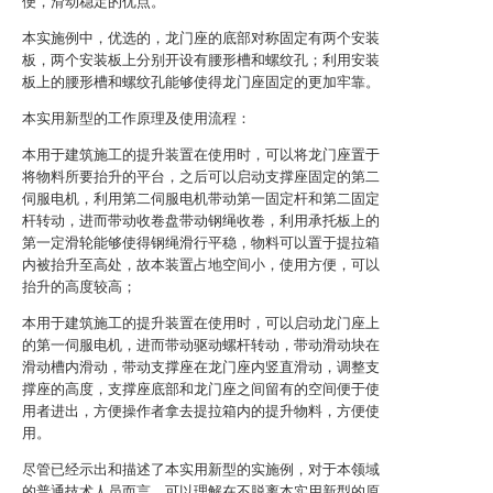
便，滑动稳定的优点。
本实施例中，优选的，龙门座的底部对称固定有两个安装
板，两个安装板上分别开设有腰形槽和螺纹孔；利用安装
板上的腰形槽和螺纹孔能够使得龙门座固定的更加牢靠。
本实用新型的工作原理及使用流程：
本用于建筑施工的提升装置在使用时，可以将龙门座置于
将物料所要抬升的平台，之后可以启动支撑座固定的第二
伺服电机，利用第二伺服电机带动第一固定杆和第二固定
杆转动，进而带动收卷盘带动钢绳收卷，利用承托板上的
第一定滑轮能够使得钢绳滑行平稳，物料可以置于提拉箱
内被抬升至高处，故本装置占地空间小，使用方便，可以
抬升的高度较高；
本用于建筑施工的提升装置在使用时，可以启动龙门座上
的第一伺服电机，进而带动驱动螺杆转动，带动滑动块在
滑动槽内滑动，带动支撑座在龙门座内竖直滑动，调整支
撑座的高度，支撑座底部和龙门座之间留有的空间便于使
用者进出，方便操作者拿去提拉箱内的提升物料，方便使
用。
尽管已经示出和描述了本实用新型的实施例，对于本领域
的普通技术人员而言，可以理解在不脱离本实用新型的原