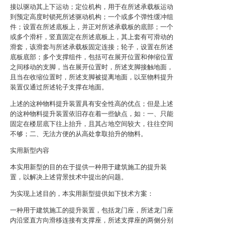
接以驱动其上下运动；定位机构，用于在所述承载板运动
到预定高度时锁死所述驱动机构；一个或多个弹性缓冲组
件；设置在所述底板上，并正对所述承载板的底部；一个
或多个滑杆，竖直固定在所述底板上，其上套有可滑动的
滑套，该滑套与所述承载板固定连接；轮子，设置在所述
底板底部；多个支撑组件，包括可在展开位置和伸缩位置
之间移动的支脚，当在展开位置时，所述支脚接触地面，
且当在收缩位置时，所述支脚被提离地面，以至物料提升
装置仅通过所述轮子支撑在地面。
上述的这种物料提升装置具有安全性高的优点；但是上述
的这种物料提升装置依旧存在着一些缺点，如：一、只能
固定在楼层底下往上抬升，且其占地空间较大，往往空间
不够；二、无法方便的从高处拿取抬升的物料。
实用新型内容
本实用新型的目的在于提供一种用于建筑施工的提升装
置，以解决上述背景技术中提出的问题。
为实现上述目的，本实用新型提供如下技术方案：
一种用于建筑施工的提升装置，包括龙门座，所述龙门座
内沿竖直方向滑移连接有支撑座，所述支撑座的两侧分别