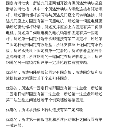
固定有滑动块，所述龙门座两侧开设有供所述滑动块竖直
滑动的滑动槽，其中一个所述滑动块内螺纹连接有驱动螺
杆，所述驱动螺杆的两端与所述龙门座之间转动连接，所
述龙门座上方固定有第一伺服电机，所述第一伺服电机驱
动所述驱动螺杆转动，所述支撑座的上方固定有第二伺服
电机，所述第二伺服电机的电机轴端部固定有第一固定
杆，所述第一固定杆端部拆卸连接有第二固定杆，所述第
二固定杆端部固定有收卷盘，所述支撑座上还固定有承托
板，所述承托板上固定有第一定滑轮，所述收卷盘的外部
盘绕有钢绳，所述钢绳的一端固定在所述收卷盘上，所述
钢绳的另一端绕过所述第一定滑轮连接有提拉箱。
优选的，所述钢绳的端部固定有固定板，所述固定板和所
述提拉箱之间通过若干个牵引绳固定。
优选的，所述第一固定杆端部固定有第一法兰盘，所述第
二固定杆端部固定有第二法兰盘，所述第一法兰盘和所述
第二法兰盘之间通过若干个锁紧螺栓连接固定。
优选的，所述承托板上转动连接有第二定滑轮。
优选的，所述第一伺服电机和所述驱动螺杆之间设置有第
一减速器。