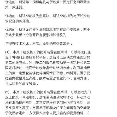
优选的，所述第二伺服电机与所述第一固定杆之间设置有
第二减速器。
优选的，所述滑动块为燕尾块，所述滑动槽为与所述滑动
块配合的燕尾槽。
优选的，所述龙门座的底部对称固定有两个安装板，两个
所述安装板上分别开设有腰形槽和螺纹孔。
与现有技术相比，本实用新型的有益效果是：
(1)、本用于建筑施工的提升装置在使用时，可以将龙门座
置于将物料所要抬升的平台，之后可以启动支撑座固定的
第二伺服电机，利用第二伺服电机带动第一固定杆和第二
固定杆转动，进而带动收卷盘带动钢绳收卷，利用承托板
上的第一定滑轮能够使得钢绳滑行平稳，物料可以置于提
拉箱内被抬升至高处，故本装置占地空间小，使用方便，
可以抬升的高度较高；
(2)、本用于建筑施工的提升装置在使用时，可以启动龙门
座上的第一伺服电机，进而带动驱动螺杆转动，带动滑动
块在滑动槽内滑动，带动支撑座在龙门座内竖直滑动，调
整支撑座的高度，支撑座底部和龙门座之间留有的空间便
于使用者进出，方便操作者拿去提拉箱内的提升物料，方