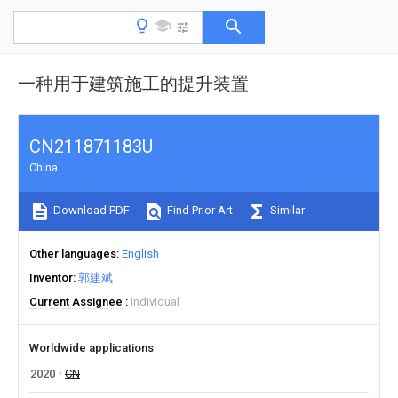
一种用于建筑施工的提升装置
CN211871183U
China
Download PDF
Find Prior Art
Similar
Other languages
English
Inventor
郭建斌
Current Assignee
Individual
Worldwide applications
2020
CN