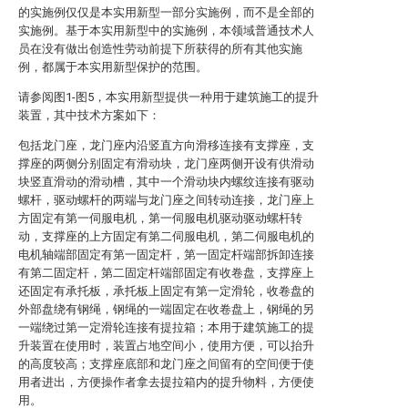
的实施例仅仅是本实用新型一部分实施例，而不是全部的
实施例。基于本实用新型中的实施例，本领域普通技术人
员在没有做出创造性劳动前提下所获得的所有其他实施
例，都属于本实用新型保护的范围。
请参阅图1-图5，本实用新型提供一种用于建筑施工的提升
装置，其中技术方案如下：
包括龙门座，龙门座内沿竖直方向滑移连接有支撑座，支
撑座的两侧分别固定有滑动块，龙门座两侧开设有供滑动
块竖直滑动的滑动槽，其中一个滑动块内螺纹连接有驱动
螺杆，驱动螺杆的两端与龙门座之间转动连接，龙门座上
方固定有第一伺服电机，第一伺服电机驱动驱动螺杆转
动，支撑座的上方固定有第二伺服电机，第二伺服电机的
电机轴端部固定有第一固定杆，第一固定杆端部拆卸连接
有第二固定杆，第二固定杆端部固定有收卷盘，支撑座上
还固定有承托板，承托板上固定有第一定滑轮，收卷盘的
外部盘绕有钢绳，钢绳的一端固定在收卷盘上，钢绳的另
一端绕过第一定滑轮连接有提拉箱；本用于建筑施工的提
升装置在使用时，装置占地空间小，使用方便，可以抬升
的高度较高；支撑座底部和龙门座之间留有的空间便于使
用者进出，方便操作者拿去提拉箱内的提升物料，方便使
用。