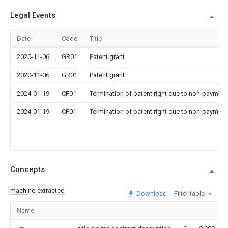
Legal Events
Date
Code
Title
2020-11-06
GR01
Patent grant
2020-11-06
GR01
Patent grant
2024-01-19
CF01
Termination of patent right due to non-payment
2024-01-19
CF01
Termination of patent right due to non-payment
Concepts
machine-extracted
Download
Filter table
Name